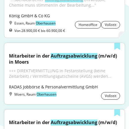
Chemie muss stimmen!In der Bearbeitung..."
König GmbH & Co KG
Essen, Raum
Oberhausen
Homeoffice
Vollzeit
Von 28.900,00 € bis 60.900,00 €
Mitarbeiter in der 
Auftragsabwicklung
 (m/w/d) 
in Moers
+++ DIREKTVERMITTLUNG in Festanstellung (keine 
Zeitarbeit) / Vermittlungsgutscheine (AVGS) werden...
RADAS Jobbörse & Personalvermittlung GmbH
Moers, Raum
Oberhausen
Vollzeit
Mitarbeiter in der 
Auftragsabwicklung
 (m/w/d)