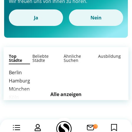
Wir freuen uns von Ihnen zu hören.
Ja
Nein
Top
Beliebte
Ähnliche
Ausbildung
Städte
Städte
Suchen
Berlin
Hamburg
München
Alle anzeigen
Köln
Frankfurt am Main
Stuttgart
Düsseldorf
Essen