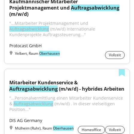
Kaufmännischer Mitarbeiter 
Projektmanagement und 
Auftragsabwicklung
(m/w/d)
"...Mitarbeiter Projektmanagement und 
Auftragsabwicklung
 (m/w/d) Internationale 
Kundenprojekte Auftragssteuerung..."
Protocast GmbH
Velbert, Raum
Oberhausen
Vollzeit
Mitarbeiter Kundenservice & 
Auftragsabwicklung
 (m/w/d) - hybrides Arbeiten
"...Personalvermittlung einen Mitarbeiter Kundenservice 
& 
Auftragsabwicklung
 (m/w/d) . In dieser vielseitigen 
Position..."
DIS AG Germany
Mülheim (Ruhr), Raum
Oberhausen
Homeoffice
Vollzeit