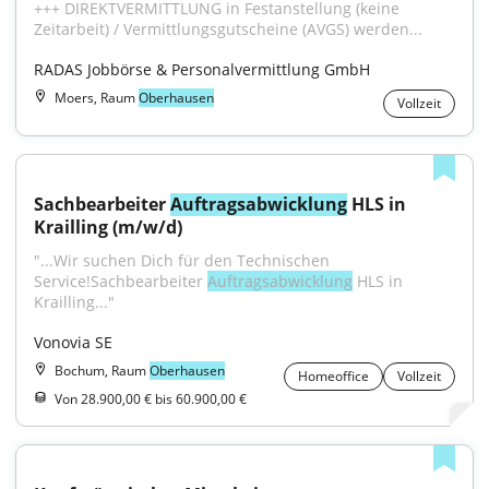
+++ DIREKTVERMITTLUNG in Festanstellung (keine 
Zeitarbeit) / Vermittlungsgutscheine (AVGS) werden...
RADAS Jobbörse & Personalvermittlung GmbH
Moers, Raum
Oberhausen
Vollzeit
Sachbearbeiter 
Auftragsabwicklung
 HLS in 
Krailling (m/w/d)
"...Wir suchen Dich für den Technischen 
Service!Sachbearbeiter 
Auftragsabwicklung
 HLS in 
Krailling..."
Vonovia SE
Bochum, Raum
Oberhausen
Homeoffice
Vollzeit
Von 28.900,00 € bis 60.900,00 €