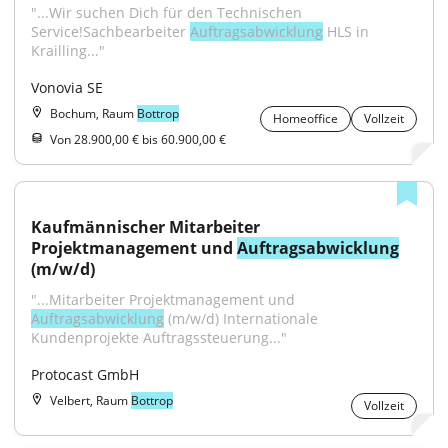
"...Wir suchen Dich für den Technischen 
Service!Sachbearbeiter 
Auftragsabwicklung
 HLS in 
Krailling..."
Vonovia SE
Bochum, Raum
Bottrop
Homeoffice
Vollzeit
Von 28.900,00 € bis 60.900,00 €
Kaufmännischer Mitarbeiter 
Projektmanagement und 
Auftragsabwicklung
(m/w/d)
"...Mitarbeiter Projektmanagement und 
Auftragsabwicklung
 (m/w/d) Internationale 
Kundenprojekte Auftragssteuerung..."
Protocast GmbH
Velbert, Raum
Bottrop
Vollzeit