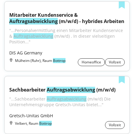
Mitarbeiter Kundenservice & 
Auftragsabwicklung
 (m/w/d) - hybrides Arbeiten
"...Personalvermittlung einen Mitarbeiter Kundenservice 
& 
Auftragsabwicklung
 (m/w/d) . In dieser vielseitigen 
Position..."
DIS AG Germany
Mülheim (Ruhr), Raum
Bottrop
Homeoffice
Vollzeit
Sachbearbeiter 
Auftragsabwicklung
 (m/w/d)
"...Sachbearbeiter 
Auftragsabwicklung
 (m/w/d) Die 
Unternehmensgruppe Gretsch-Unitas bietet..."
Gretsch-Unitas GmbH
Velbert, Raum
Bottrop
Vollzeit