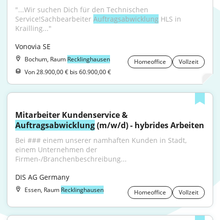
"...Wir suchen Dich für den Technischen 
Service!Sachbearbeiter 
Auftragsabwicklung
 HLS in 
Krailling..."
Vonovia SE
Bochum, Raum
Recklinghausen
Homeoffice
Vollzeit
Von 28.900,00 € bis 60.900,00 €
Mitarbeiter Kundenservice & 
Auftragsabwicklung
 (m/w/d) - hybrides Arbeiten
Bei ### einem unserer namhaften Kunden in Stadt, 
einem Unternehmen der 
Firmen-/Branchenbeschreibung...
DIS AG Germany
Essen, Raum
Recklinghausen
Homeoffice
Vollzeit