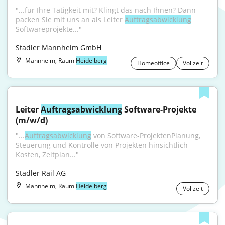
"...für Ihre Tätigkeit mit? Klingt das nach Ihnen? Dann 
packen Sie mit uns an als Leiter 
Auftragsabwicklung
Softwareprojekte..."
Stadler Mannheim GmbH
Mannheim, Raum
Heidelberg
Homeoffice
Vollzeit
Leiter 
Auftragsabwicklung
 Software-Projekte 
(m/w/d)
"...
Auftragsabwicklung
 von Software-ProjektenPlanung, 
Steuerung und Kontrolle von Projekten hinsichtlich 
Kosten, Zeitplan..."
Stadler Rail AG
Mannheim, Raum
Heidelberg
Vollzeit