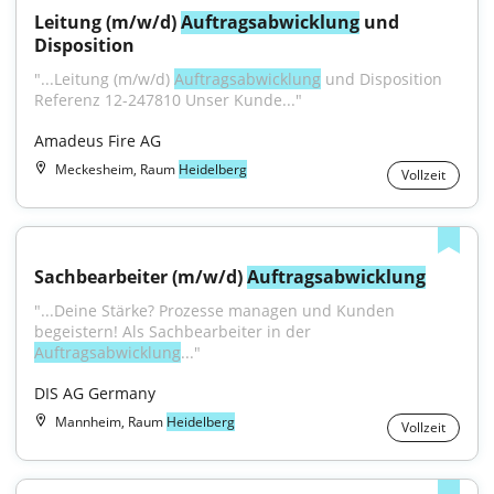
Leitung (m/w/d) 
Auftragsabwicklung
 und 
Disposition
"...Leitung (m/w/d) 
Auftragsabwicklung
 und Disposition 
Referenz 12-247810 Unser Kunde..."
Amadeus Fire AG
Meckesheim, Raum
Heidelberg
Vollzeit
Sachbearbeiter (m/w/d) 
Auftragsabwicklung
"...Deine Stärke? Prozesse managen und Kunden 
begeistern! Als Sachbearbeiter in der 
Auftragsabwicklung
..."
DIS AG Germany
Mannheim, Raum
Heidelberg
Vollzeit