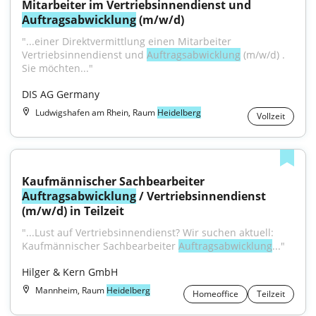
Mitarbeiter im Vertriebsinnendienst und 
Auftragsabwicklung
 (m/w/d)
"...einer Direktvermittlung einen Mitarbeiter 
Vertriebsinnendienst und 
Auftragsabwicklung
 (m/w/d) . 
Sie möchten..."
DIS AG Germany
Ludwigshafen am Rhein, Raum
Heidelberg
Vollzeit
Kaufmännischer Sachbearbeiter 
Auftragsabwicklung
 / Vertriebsinnendienst 
(m/w/d) in Teilzeit
"...Lust auf Vertriebsinnendienst? Wir suchen aktuell: 
Kaufmännischer Sachbearbeiter 
Auftragsabwicklung
..."
Hilger & Kern GmbH
Mannheim, Raum
Heidelberg
Homeoffice
Teilzeit