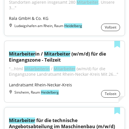
Standorten agieren insgesamt 280 
Mitarbeiter
. Unsere 
3..."
Rala GmbH & Co. KG
Ludwigshafen am Rhein, Raum
Heidelberg
Vollzeit
Mitarbeiter
in / 
Mitarbeiter
 (w/m/d) für die 
Eingangszone - Teilzeit
"...html 
Mitarbeiterin
 / 
Mitarbeiter
 (w/m/d) für die 
Eingangszone Landratsamt Rhein-Neckar-Kreis Mit 26..."
Landratsamt Rhein-Neckar-Kreis
Sinsheim, Raum
Heidelberg
Teilzeit
Mitarbeiter
 für die technische 
Angebotsabteilung im Maschinenbau (m/w/d)