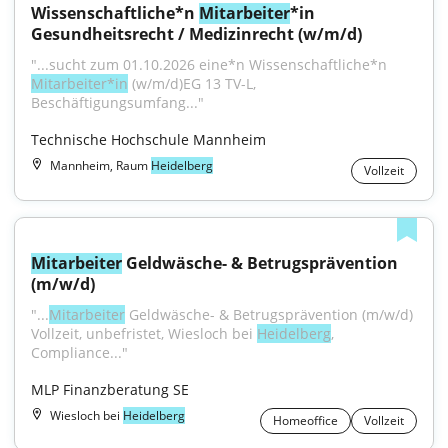
Wissenschaftliche*n 
Mitarbeiter
*in 
Gesundheitsrecht / Medizinrecht (w/m/d)
"...sucht zum 01.10.2026 eine*n Wissenschaftliche*n 
Mitarbeiter*in
 (w/m/d)EG 13 TV-L, 
Beschäftigungsumfang..."
Technische Hochschule Mannheim
Mannheim, Raum
Heidelberg
Vollzeit
Mitarbeiter
 Geldwäsche- & Betrugsprävention 
(m/w/d)
"...
Mitarbeiter
 Geldwäsche- & Betrugsprävention (m/w/d) 
Vollzeit, unbefristet, Wiesloch bei 
Heidelberg
, 
Compliance..."
MLP Finanzberatung SE
Wiesloch bei
Heidelberg
Homeoffice
Vollzeit