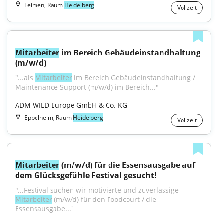
Leimen, Raum
Heidelberg
Vollzeit
Mitarbeiter
 im Bereich Gebäudeinstandhaltung 
(m/w/d)
"...als 
Mitarbeiter
 im Bereich Gebäudeinstandhaltung / 
Maintenance Support (m/w/d) im Bereich..."
ADM WILD Europe GmbH & Co. KG
Eppelheim, Raum
Heidelberg
Vollzeit
Mitarbeiter
 (m/w/d) für die Essensausgabe auf 
dem Glücksgefühle Festival gesucht!
"...Festival suchen wir motivierte und zuverlässige 
Mitarbeiter
 (m/w/d) für den Foodcourt / die 
Essensausgabe..."