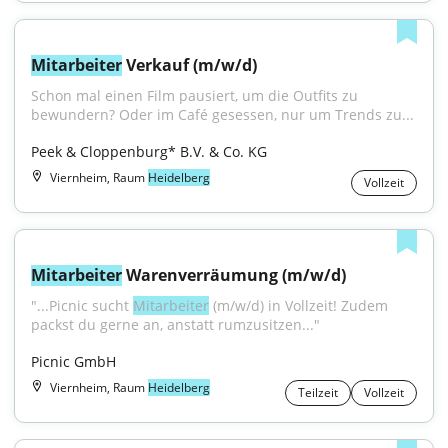
Mitarbeiter
 Verkauf (m/w/d)
Schon mal einen Film pausiert, um die Outfits zu 
bewundern? Oder im Café gesessen, nur um Trends zu...
Peek & Cloppenburg* B.V. & Co. KG
Viernheim, Raum
Heidelberg
Vollzeit
Mitarbeiter
 Warenverräumung (m/w/d)
"...Picnic sucht 
Mitarbeiter
 (m/w/d) in Vollzeit! Zudem 
packst du gerne an, anstatt rumzusitzen..."
Picnic GmbH
Viernheim, Raum
Heidelberg
Teilzeit
Vollzeit