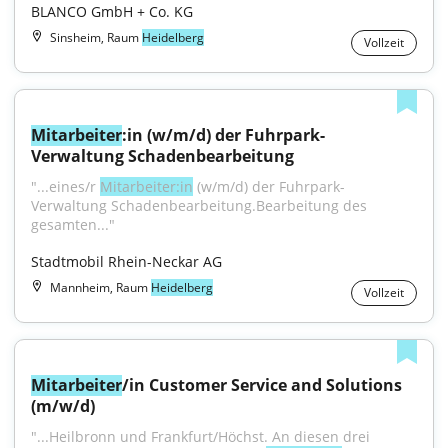
BLANCO GmbH + Co. KG
Sinsheim, Raum
Heidelberg
Vollzeit
Mitarbeiter
:in (w/m/d) der Fuhrpark-
Verwaltung Schadenbearbeitung
"...eines/r 
Mitarbeiter:in
 (w/m/d) der Fuhrpark-
Verwaltung Schadenbearbeitung.Bearbeitung des 
gesamten..."
Stadtmobil Rhein-Neckar AG
Mannheim, Raum
Heidelberg
Vollzeit
Mitarbeiter
/in Customer Service and Solutions 
(m/w/d)
"...Heilbronn und Frankfurt/Höchst. An diesen drei 