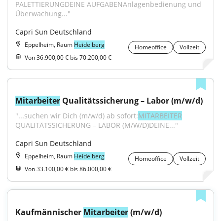
PALETTIERUNGDEINE AUFGABENAnlagenbedienung und 
Überwachung..."
Capri Sun Deutschland
Eppelheim, Raum
Heidelberg
Homeoffice
Vollzeit
Von 36.900,00 € bis 70.200,00 €
Mitarbeiter
 Qualitätssicherung – Labor (m/w/d)
"...suchen wir Dich (m/w/d) ab sofort:
MITARBEITER
QUALITÄTSSICHERUNG – LABOR (M/W/D)DEINE..."
Capri Sun Deutschland
Eppelheim, Raum
Heidelberg
Homeoffice
Vollzeit
Von 33.100,00 € bis 86.000,00 €
Kaufmännischer 
Mitarbeiter
 (m/w/d)