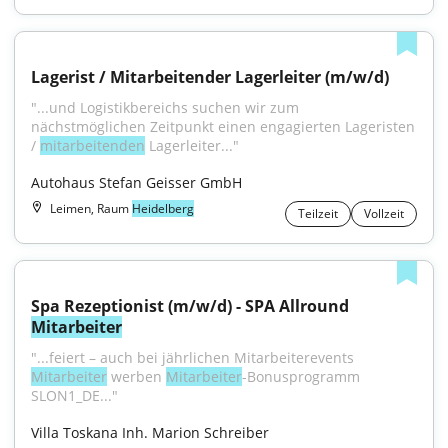
Lagerist / Mitarbeitender Lagerleiter (m/w/d)
"...und Logistikbereichs suchen wir zum 
nächstmöglichen Zeitpunkt einen engagierten Lageristen 
/ 
mitarbeitenden
 Lagerleiter..."
Autohaus Stefan Geisser GmbH
Leimen, Raum
Heidelberg
Teilzeit
Vollzeit
Spa Rezeptionist (m/w/d) - SPA Allround 
Mitarbeiter
"...feiert – auch bei jährlichen Mitarbeiterevents 
Mitarbeiter
 werben 
Mitarbeiter
-Bonusprogramm 
SLON1_DE..."
Villa Toskana Inh. Marion Schreiber