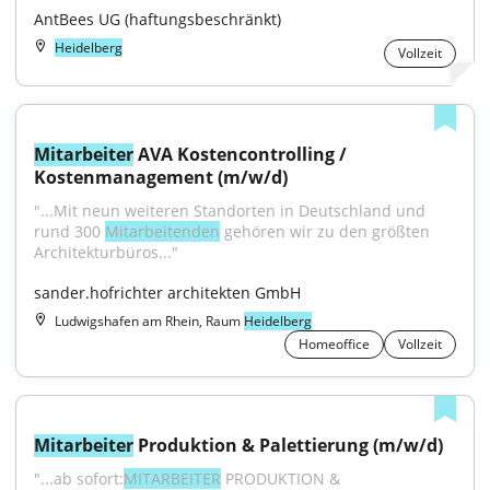
AntBees UG (haftungsbeschränkt)
Heidelberg
Vollzeit
Mitarbeiter
 AVA Kostencontrolling / 
Kostenmanagement (m/w/d)
"...Mit neun weiteren Standorten in Deutschland und 
rund 300 
Mitarbeitenden
 gehören wir zu den größten 
Architekturbüros..."
sander.hofrichter architekten GmbH
Ludwigshafen am Rhein, Raum
Heidelberg
Homeoffice
Vollzeit
Mitarbeiter
 Produktion & Palettierung (m/w/d)
"...ab sofort:
MITARBEITER
 PRODUKTION & 