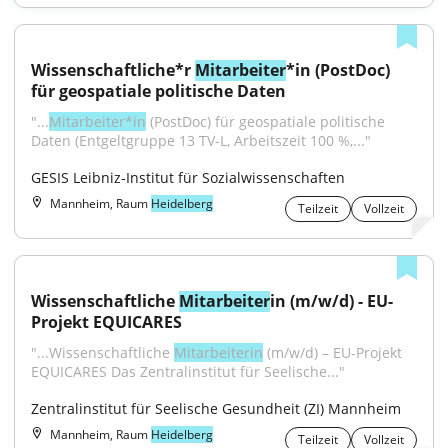
Wissenschaftliche*r 
Mitarbeiter
*in (PostDoc) 
für geospatiale politische Daten
"...
Mitarbeiter*in
 (PostDoc) für geospatiale politische 
Daten (Entgeltgruppe 13 TV-L, Arbeitszeit 100 %,..."
GESIS Leibniz-Institut für Sozialwissenschaften
Mannheim, Raum
Heidelberg
Teilzeit
Vollzeit
Wissenschaftliche 
Mitarbeiter
in (m/w/d) - EU-
Projekt EQUICARES
"...Wissenschaftliche 
Mitarbeiterin
 (m/w/d) – EU-Projekt 
EQUICARES Das Zentralinstitut für Seelische..."
Zentralinstitut für Seelische Gesundheit (ZI) Mannheim
Mannheim, Raum
Heidelberg
Teilzeit
Vollzeit