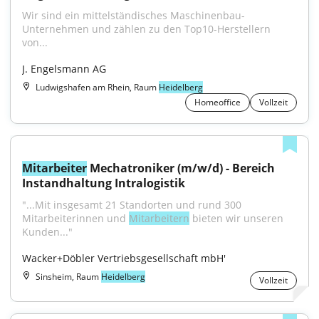
Wir sind ein mittelständisches Maschinenbau-
Unternehmen und zählen zu den Top10-Herstellern 
von...
J. Engelsmann AG
Ludwigshafen am Rhein, Raum
Heidelberg
Homeoffice
Vollzeit
Mitarbeiter
 Mechatroniker (m/w/d) - Bereich 
Instandhaltung Intralogistik
"...Mit insgesamt 21 Standorten und rund 300 
Mitarbeiterinnen und 
Mitarbeitern
 bieten wir unseren 
Kunden..."
Wacker+Döbler Vertriebsgesellschaft mbH'
Sinsheim, Raum
Heidelberg
Vollzeit