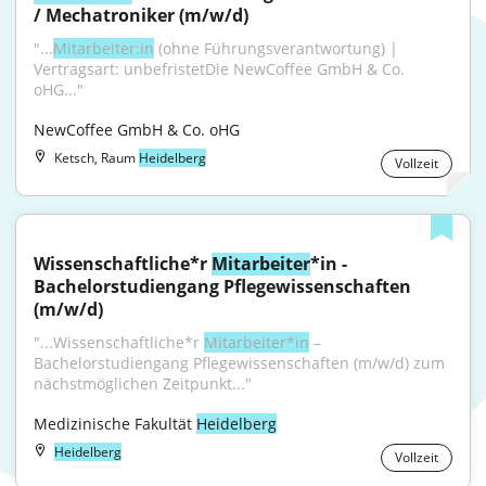
/ Mechatroniker (m/w/d)
"...
Mitarbeiter:in
 (ohne Führungsverantwortung) | 
Vertragsart: unbefristetDie NewCoffee GmbH & Co. 
oHG..."
NewCoffee GmbH & Co. oHG
Ketsch, Raum
Heidelberg
Vollzeit
Wissenschaftliche*r 
Mitarbeiter
*in - 
Bachelorstudiengang Pflegewissenschaften 
(m/w/d)
"...Wissenschaftliche*r 
Mitarbeiter*in
 – 
Bachelorstudiengang Pflegewissenschaften (m/w/d) zum 
nächstmöglichen Zeitpunkt..."
Medizinische Fakultät 
Heidelberg
Heidelberg
Vollzeit