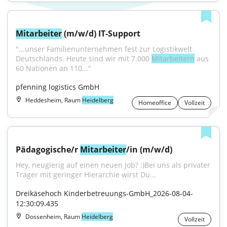
Mitarbeiter
 (m/w/d) IT-Support
"...unser Familienunternehmen fest zur Logistikwelt 
Deutschlands. Heute sind wir mit 7.000 
Mitarbeitern
 aus 
60 Nationen an 110..."
pfenning logistics GmbH
Heddesheim, Raum
Heidelberg
Homeoffice
Vollzeit
Pädagogische/r 
Mitarbeiter
/in (m/w/d)
Hey, neugierig auf einen neuen Job? :)Bei uns als privater 
Träger mit geringer Hierarchie wirst Du...
Dreikäsehoch Kinderbetreuungs-GmbH_2026-08-04-
12:30:09.435
Dossenheim, Raum
Heidelberg
Vollzeit