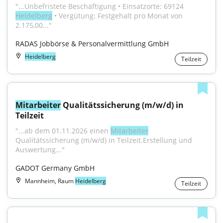
"...Unbefristete Beschäftigung • Einsatzorte: 69124 
Heidelberg
 • Vergütung: Festgehalt pro Monat von 
2.175,00..."
RADAS Jobbörse & Personalvermittlung GmbH
Heidelberg
Teilzeit
Mitarbeiter
 Qualitätssicherung (m/w/d) in 
Teilzeit
"...ab dem 01.11.2026 einen 
Mitarbeiter
Qualitätssicherung (m/w/d) in Teilzeit.Erstellung und 
Auswertung..."
GADOT Germany GmbH
Mannheim, Raum
Heidelberg
Teilzeit