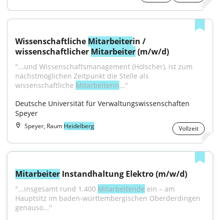
Wissenschaftliche 
Mitarbeiter
in / 
wissenschaftlicher 
Mitarbeiter
 (m/w/d)
"...und Wissenschaftsmanagement (Hölscher), ist zum 
nächstmöglichen Zeitpunkt die Stelle als 
wissenschaftliche 
Mitarbeiterin
..."
Deutsche Universität für Verwaltungswissenschaften 
Speyer
Speyer, Raum
Heidelberg
Vollzeit
Mitarbeiter
 Instandhaltung Elektro (m/w/d)
"...insgesamt rund 1.400 
Mitarbeitende
 ein – am 
Hauptsitz im baden-württembergischen Oberderdingen 
genauso..."