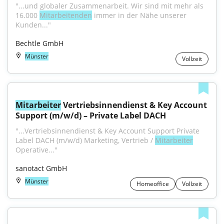
"...und globaler Zusammenarbeit. Wir sind mit mehr als 
16.000 
Mitarbeitenden
 immer in der Nähe unserer 
Kunden..."
Bechtle GmbH
Münster
Vollzeit
Mitarbeiter
 Vertriebsinnendienst & Key Account 
Support (m/w/d) – Private Label DACH
"...Vertriebsinnendienst & Key Account Support Private 
Label DACH (m/w/d) Marketing, Vertrieb / 
Mitarbeiter
Operative..."
sanotact GmbH
Münster
Homeoffice
Vollzeit