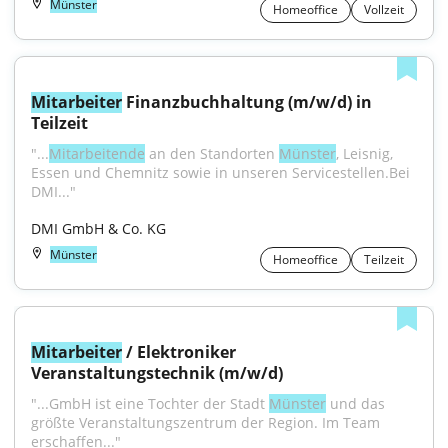
Münster
Homeoffice
Vollzeit
Mitarbeiter
 Finanzbuchhaltung (m/w/d) in 
Teilzeit
"...
Mitarbeitende
 an den Standorten 
Münster
, Leisnig, 
Essen und Chemnitz sowie in unseren Servicestellen.Bei 
DMI..."
DMI GmbH & Co. KG
Münster
Homeoffice
Teilzeit
Mitarbeiter
 / Elektroniker 
Veranstaltungstechnik (m/w/d)
"...GmbH ist eine Tochter der Stadt 
Münster
 und das 
größte Veranstaltungszentrum der Region. Im Team 
erschaffen..."