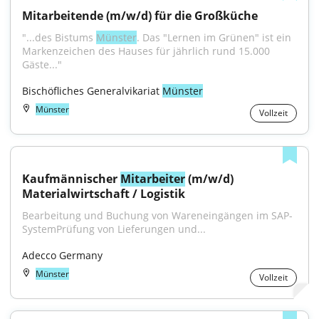
Mitarbeitende (m/w/d) für die Großküche
"...des Bistums 
Münster
. Das "Lernen im Grünen" ist ein 
Markenzeichen des Hauses für jährlich rund 15.000 
Gäste..."
Bischöfliches Generalvikariat 
Münster
Münster
Vollzeit
Kaufmännischer 
Mitarbeiter
 (m/w/d) 
Materialwirtschaft / Logistik
Bearbeitung und Buchung von Wareneingängen im SAP-
SystemPrüfung von Lieferungen und...
Adecco Germany
Münster
Vollzeit