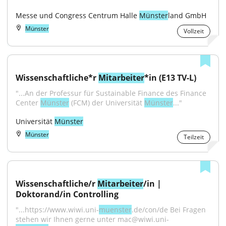
Messe und Congress Centrum Halle 
Münster
land GmbH
Münster
Vollzeit
Wissenschaftliche*r 
Mitarbeiter
*in (E13 TV-L)
"...An der Professur für Sustainable Finance des Finance 
Center 
Münster
 (FCM) der Universität 
Münster
..."
Universität 
Münster
Münster
Teilzeit
Wissenschaftliche/r 
Mitarbeiter
/in | 
Doktorand/in Controlling
"...https://www.wiwi.uni-
muenster
.de/con/de Bei Fragen 
stehen wir Ihnen gerne unter mac@wiwi.uni-