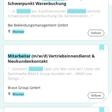
Schwerpunkt Warenbuchung
"...in 
Münster
 als: Kaufmännischer 
Mitarbeiter
 (w/m/d) 
Schwerpunkt Warenbuchung Die Servicestation..."
Bw Bekleidungsmanagement GmbH
Münster
Vollzeit
Mitarbeiter
 (m/w/d) Vertriebsinnendienst & 
Neukundenkontakt
"...Standort: 
Münster
 Über uns Wer sind wir? Unter der 
Dachmarke BRACE Group bündeln wir – MMD Live 
Design..."
Brace Group GmbH
Münster
Vollzeit