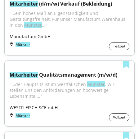
Mitarbeiter
 (d/m/w) Verkauf (Bekleidung)
"...ein hohes Maß an Eigenständigkeit und 
Gestaltungsfreiheit. Für unser Manufactum Warenhaus 
in den 
Münster
..."
Manufactum GmbH
Münster
Teilzeit
Mitarbeiter
 Qualitätsmanagement (m/w/d)
"...der Hauptsitz ist im westfälischen 
Münster
. Wir 
stellen uns den Anforderungen an hochwertige 
Lebensmittel..."
WESTFLEISCH SCE mbH
Münster
Vollzeit