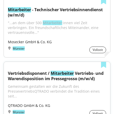
Mitarbeiter
 - Technischer Vertriebsinnendienst 
(w/m/d)
"...an dem über 500 
Mitarbeiter
:innen viel Zeit 
verbringen. Ein freundschaftliches Miteinander, eine 
vertrauensvolle..."
Mosecker GmbH & Co. KG
Münster
Vollzeit
Vertriebsdisponent / 
Mitarbeiter
 Vertriebs- und 
Warendisposition im Pressegrosso (m/w/d)
Gemeinsam gestalten wir die Zukunft des 
PressevertriebsQTRADO verbindet die Tradition eines 
seit...
QTRADO GmbH & Co. KG
Münster
Vollzeit