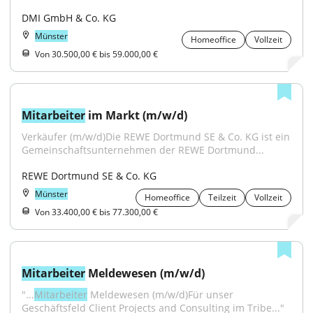
DMI GmbH & Co. KG
Münster
Homeoffice
Vollzeit
Von 30.500,00 € bis 59.000,00 €
Mitarbeiter
 im Markt (m/w/d)
Verkäufer (m/w/d)Die REWE Dortmund SE & Co. KG ist ein 
Gemeinschaftsunternehmen der REWE Dortmund...
REWE Dortmund SE & Co. KG
Münster
Homeoffice
Teilzeit
Vollzeit
Von 33.400,00 € bis 77.300,00 €
Mitarbeiter
 Meldewesen (m/w/d)
"...
Mitarbeiter
 Meldewesen (m/w/d)Für unser 
Geschäftsfeld Client Projects and Consulting im Tribe..."