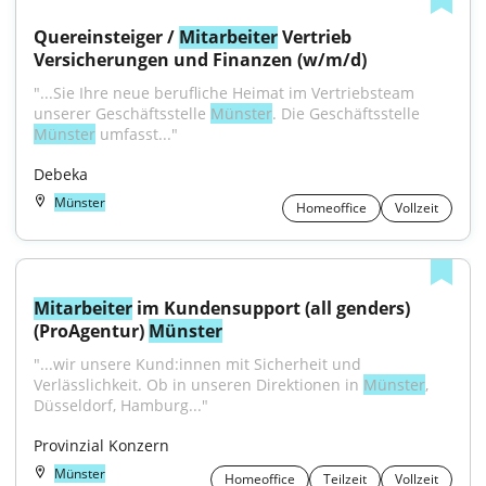
Quereinsteiger / 
Mitarbeiter
 Vertrieb 
Versicherungen und Finanzen (w/m/d)
"...Sie Ihre neue berufliche Heimat im Vertriebsteam 
unserer Geschäftsstelle 
Münster
. Die Geschäftsstelle 
Münster
 umfasst..."
Debeka
Münster
Homeoffice
Vollzeit
Mitarbeiter
 im Kundensupport (all genders) 
(ProAgentur) 
Münster
"...wir unsere Kund:innen mit Sicherheit und 
Verlässlichkeit. Ob in unseren Direktionen in 
Münster
, 
Düsseldorf, Hamburg..."
Provinzial Konzern
Münster
Homeoffice
Teilzeit
Vollzeit