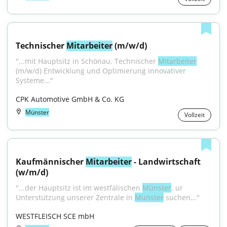
Technischer 
Mitarbeiter
 (m/w/d)
"...mit Hauptsitz in Schönau. Technischer 
Mitarbeiter
(m/w/d) Entwicklung und Optimierung innovativer 
Systeme..."
CPK Automotive GmbH & Co. KG
Münster
Vollzeit
Kaufmännischer 
Mitarbeiter
 - Landwirtschaft 
(w/m/d)
"...der Hauptsitz ist im westfälischen 
Münster
. ur 
Unterstützung unserer Zentrale in 
Münster
 suchen..."
WESTFLEISCH SCE mbH