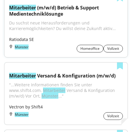
Mitarbeiter
 (m/w/d) Betrieb & Support 
Medientechniklösunge
Du suchst neue Herausforderungen und 
Karrieremöglichkeiten? Du willst deine Zukunft aktiv...
Ratiodata SE
Münster
Homeoffice
Vollzeit
Mitarbeiter
 Versand & Konfiguration (m/w/d)
"...Weitere Informationen finden Sie unter 
www.shift4.com. 
Mitarbeiter
 Versand & Konfiguration 
(m/w/d) Vor Ort, 
Münster
..."
Vectron by Shift4
Münster
Vollzeit