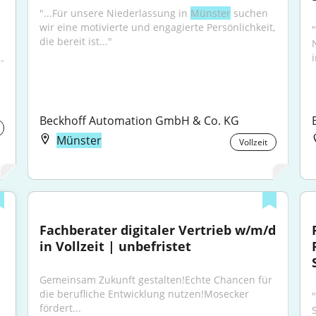
"...Für unsere Niederlassung in 
Münster
 suchen 
wir eine motivierte und engagierte Persönlichkeit, 
die bereit ist..."
-
Beckhoff Automation GmbH & Co. KG
Münster
Vollzeit
Fachberater digitaler Vertrieb w/m/d 
in Vollzeit | unbefristet
Gemeinsam Zukunft gestalten!Echte Chancen für 
die berufliche Entwicklung nutzen!Mosecker 
fördert...