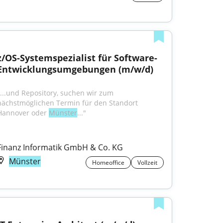
z/OS-Systemspezialist für Software-
Entwicklungsumgebungen (m/w/d)
"...und Repository, suchen wir zum 
nächstmöglichen Termin für den Standort 
Hannover oder 
Münster
..."
Finanz Informatik GmbH & Co. KG
Münster
Homeoffice
Vollzeit