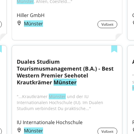
Münster
, Ahlen, Coesfeld..."
Hiller GmbH
Münster
Vollzeit
Duales Studium 
Tourismusmanagement (B.A.) - Best 
Western Premier Seehotel 
"
Krautkrämer 
Münster
"...Krautkrämer 
Münster
 und der IU 
Internationalen Hochschule (IU). Im Dualen 
Studium verbindest Du praktische..."
IU Internationale Hochschule
Münster
Vollzeit