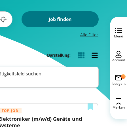
Job finden
Alle Filter
Menü
Darstellung:
Account
tigkeitsfeld suchen.
Jobagent
Merken
TOP-JOB
Elektroniker (m/w/d) Geräte und 
Systeme