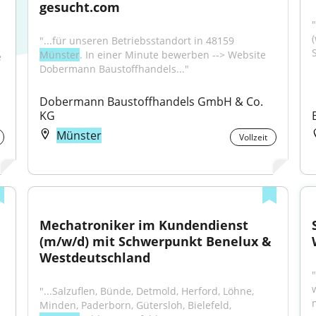
gesucht.com
"
"...für unseren Betriebsstandort in 48159 
S
Münster
. In einer Minute bewerben --> Website 
 
Dobermann Baustoffhandels..."
Dobermann Baustoffhandels GmbH & Co. 
KG
Münster
Vollzeit
Mechatroniker im Kundendienst 
(m/w/d) mit Schwerpunkt Benelux & 
Westdeutschland
"...Salzuflen, Bünde, Detmold, Herford, Löhne, 
Minden, Paderborn, Gütersloh, Bielefeld, 