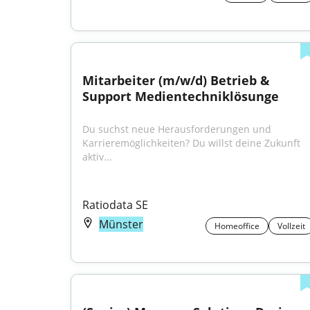
Mitarbeiter (m/w/d) Betrieb & 
Support Medientechniklösunge
Du suchst neue Herausforderungen und 
Karrieremöglichkeiten? Du willst deine Zukunft 
aktiv...
Ratiodata SE
Münster
Homeoffice
Vollzeit