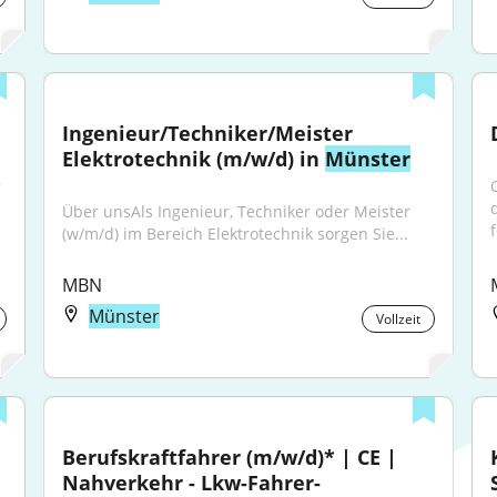
Ingenieur/Techniker/Meister 
Elektrotechnik (m/w/d) in 
Münster
 
Über unsAls Ingenieur, Techniker oder Meister 
f
(w/m/d) im Bereich Elektrotechnik sorgen Sie...
MBN
Münster
Vollzeit
Berufskraftfahrer (m/w/d)* | CE | 
Nahverkehr - Lkw-Fahrer-