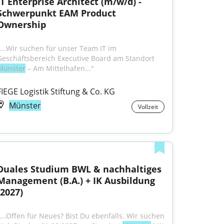
IT Enterprise Architect (m/w/d) - 
Schwerpunkt EAM Product 
Ownership
"...Wir suchen für unser Team IT im 
Geschäftsbereich Executive Board am Standort 
Münster
 – Am Mittelhafen..."
FIEGE Logistik Stiftung & Co. KG
Münster
Vollzeit
Duales Studium BWL & nachhaltiges 
Management (B.A.) + IK Ausbildung 
(2027)
"...Offen für Neues? Bist Du ebenfalls. Wir suchen 