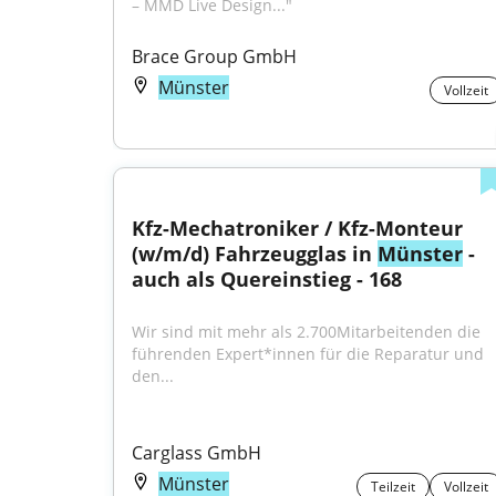
– MMD Live Design..."
Brace Group GmbH
Münster
Vollzeit
Kfz-Mechatroniker / Kfz-Monteur 
(w/m/d) Fahrzeugglas in 
Münster
 - 
auch als Quereinstieg - 168
Wir sind mit mehr als 2.700Mitarbeitenden die 
führenden Expert*innen für die Reparatur und 
den...
Carglass GmbH
Münster
Teilzeit
Vollzeit