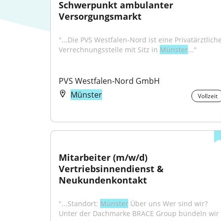
Schwerpunkt ambulanter 
Versorgungsmarkt
"...Die PVS Westfalen-Nord ist eine Privatärztliche
Verrechnungsstelle mit Sitz in 
Münster
..."
PVS Westfalen-Nord GmbH
Münster
Vollzeit
Mitarbeiter (m/w/d) 
Vertriebsinnendienst & 
Neukundenkontakt
"...Standort: 
Münster
 Über uns Wer sind wir? 
Unter der Dachmarke BRACE Group bündeln wir 