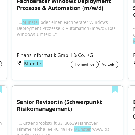
Fachberater Windows Deployment 
Prozesse & Automation (m/w/d)
"...
Münster
 oder einen Fachberater Windows 
Deployment Prozesse & Automation (m/w/d). Das 
Windows-Umfeld..."
Finanz Informatik GmbH & Co. KG
Münster
Homeoffice
Vollzeit
Senior Revisor:in (Schwerpunkt 
Risikomanagement)
 
"...Kattenbrookstrift 33, 30539 Hannover 
 
Himmelreichallee 40, 48149 
Münster
 www.lbs-