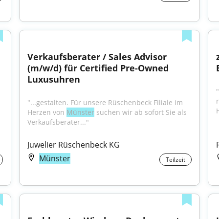
Verkaufsberater / Sales Advisor 
(m/w/d) für Certified Pre-Owned 
Luxusuhren
"...gestalten. Für unsere Rüschenbeck Filiale im 
Herzen von 
Münster
 suchen wir ab sofort Sie als 
Verkaufsberater..."
Juwelier Rüschenbeck KG
Münster
Teilzeit