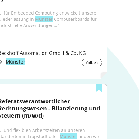
"...für Embedded Computing entwickelt unsere 
Niederlassung in 
Münster
 Computerboards für 
industrielle Anwendungen..."
Beckhoff Automation GmbH & Co. KG
Münster
Vollzeit
Referatsverantwortlicher 
Rechnungswesen - Bilanzierung und 
Steuern (m/w/d)
"...und flexiblen Arbeitszeiten an unseren 
Standorten in Lippstadt oder 
Münster
 finden wir 