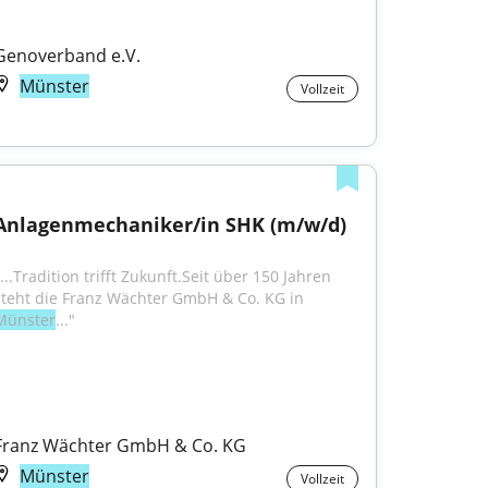
Genoverband e.V.
Münster
Vollzeit
Anlagenmechaniker/in SHK (m/w/d)
...Tradition trifft Zukunft.Seit über 150 Jahren 
steht die Franz Wächter GmbH & Co. KG in 
Münster
..."
Franz Wächter GmbH & Co. KG
Münster
Vollzeit