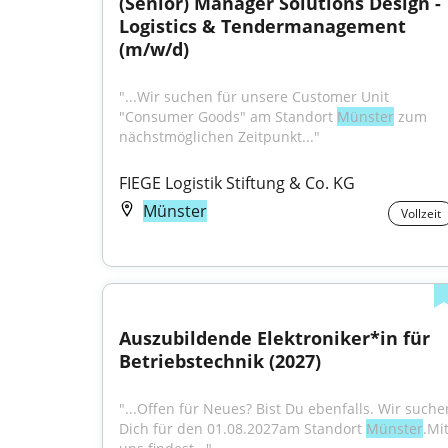
(Senior) Manager Solutions Design - 
Logistics & Tendermanagement 
(m/w/d)
"...Wir suchen für unsere Customer Unit 
"Consumer Goods" am Standort 
Münster
 zum 
nächstmöglichen Zeitpunkt..."
FIEGE Logistik Stiftung & Co. KG
Münster
Vollzeit
Auszubildende Elektroniker*in für 
Betriebstechnik (2027)
"...Offen für Neues? Bist Du ebenfalls. Wir suchen
Dich für den 01.08.2027am Standort 
Münster
.Mit