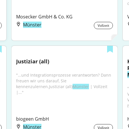
Mosecker GmbH & Co. KG
Münster
Vollzeit
Justiziar (all)
"...und Integrationsprozesse verantworten? Dann 
freuen wir uns darauf, Sie 
 
kennenzulernen.Justiziar (all)
Münster
 | Vollzeit 
|..."
biogeen GmbH
Münster
Vollzeit