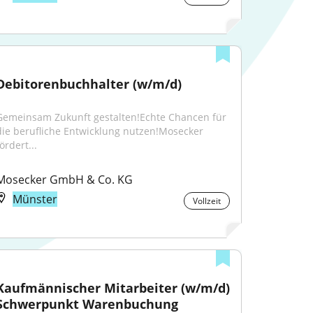
Debitorenbuchhalter (w/m/d)
Gemeinsam Zukunft gestalten!Echte Chancen für 
die berufliche Entwicklung nutzen!Mosecker 
ördert...
Mosecker GmbH & Co. KG
Münster
Vollzeit
Kaufmännischer Mitarbeiter (w/m/d) 
Schwerpunkt Warenbuchung