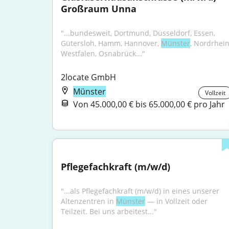
Großraum Unna
"...bundesweit, Dortmund, Düsseldorf, Essen, 
Gütersloh, Hamm, Hannover, 
Münster
, Nordrhein
Westfalen, Osnabrück..."
2locate GmbH
Münster
Vollzeit
Von 45.000,00 € bis 65.000,00 € pro Jahr
Pflegefachkraft (m/w/d)
"...als Pflegefachkraft (m/w/d) in eines unserer 
Altenzentren in 
Münster
 — in Vollzeit oder 
Teilzeit. Bei uns arbeitest..."