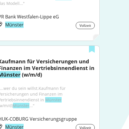
das Modell..."
VR Bank Westfalen-Lippe eG
Münster
Vollzeit
Kaufmann für Versicherungen und 
Finanzen im Vertriebsinnendienst in 
Münster
 (w/m/d)
"...wer du sein willst.Kaufmann für 
Versicherungen und Finanzen im 
Vertriebsinnendienst in 
Münster
(w/m/d)
Münster
..."
HUK-COBURG Versicherungsgruppe
Münster
Vollzeit