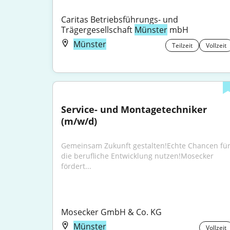
Caritas Betriebsführungs- und 
Trägergesellschaft 
Münster
 mbH
Münster
Teilzeit
Vollzeit
Service- und Montagetechniker 
(m/w/d)
Gemeinsam Zukunft gestalten!Echte Chancen für
die berufliche Entwicklung nutzen!Mosecker 
fördert...
Mosecker GmbH & Co. KG
Münster
Vollzeit