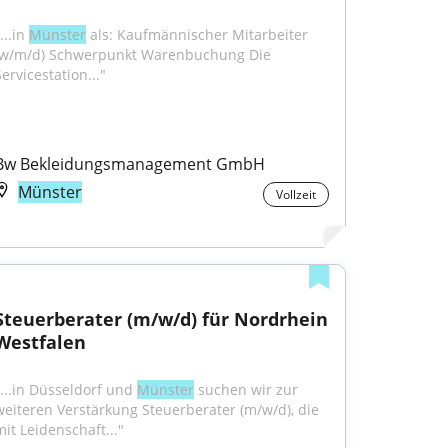
...in 
Münster
 als: Kaufmännischer Mitarbeiter 
(w/m/d) Schwerpunkt Warenbuchung Die 
ervicestation..."
Bw Bekleidungsmanagement GmbH
Münster
Vollzeit
Steuerberater (m/w/d) für Nordrhein 
Westfalen
"...in Düsseldorf und 
Münster
 suchen wir zur 
weiteren Verstärkung Steuerberater (m/w/d), die 
mit Leidenschaft..."