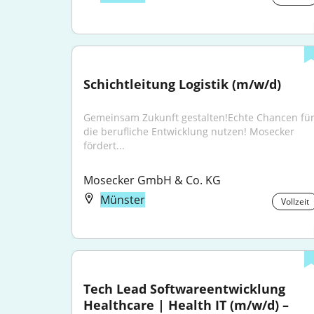
Schichtleitung Logistik (m/w/d)
Gemeinsam Zukunft gestalten!Echte Chancen für
die berufliche Entwicklung nutzen! Mosecker 
fördert...
Mosecker GmbH & Co. KG
Münster
Vollzeit
Tech Lead Softwareentwicklung 
Healthcare | Health IT (m/w/d) – 