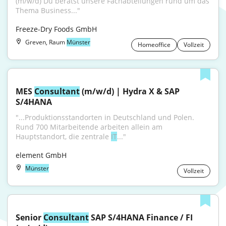
(m/w/d) Du berätst unsere Fachabteilungen rund um das 
Thema Business..."
Freeze-Dry Foods GmbH
Greven, Raum
Münster
Homeoffice
Vollzeit
MES 
Consultant
 (m/w/d) | Hydra X & SAP 
S/4HANA
"...Produktionsstandorten in Deutschland und Polen. 
Rund 700 Mitarbeitende arbeiten allein am 
Hauptstandort, die zentrale 
IT
..."
element GmbH
Münster
Vollzeit
Senior 
Consultant
 SAP S/4HANA Finance / FI 