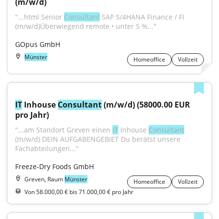
(m/w/d)
"...html Senior 
Consultant
 SAP S/4HANA Finance / FI 
(m/w/d)Überwiegend remote • unter 5 %..."
GOpus GmbH
Münster
Homeoffice
Vollzeit
IT
 Inhouse 
Consultant
 (m/w/d) (58000.00 EUR 
pro Jahr)
"...am Standort Greven einen 
IT
 Inhouse 
Consultant
(m/w/d) DEIN AUFGABENGEBIET Du berätst unsere 
Fachabteilungen..."
Freeze-Dry Foods GmbH
Greven, Raum
Münster
Homeoffice
Vollzeit
Von 58.000,00 € bis 71.000,00 € pro Jahr