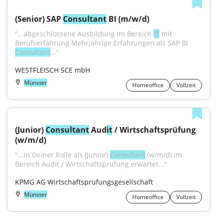
(Senior) SAP 
Consultant
 BI (m/w/d)
"...abgeschlossene Ausbildung im Bereich 
IT
 mit 
Berufserfahrung Mehrjährige Erfahrungen als SAP BI 
Consultant
..."
WESTFLEISCH SCE mbH
Münster
Homeoffice
Vollzeit
(Junior) 
Consultant
 Aud
it
 / Wirtschaftsprüfung 
(w/m/d)
"...In Deiner Rolle als (Junior) 
Consultant
 (w/m/d) im 
Bereich Audit / Wirtschaftsprüfung erwartet..."
KPMG AG Wirtschaftsprüfungsgesellschaft
Münster
Homeoffice
Vollzeit