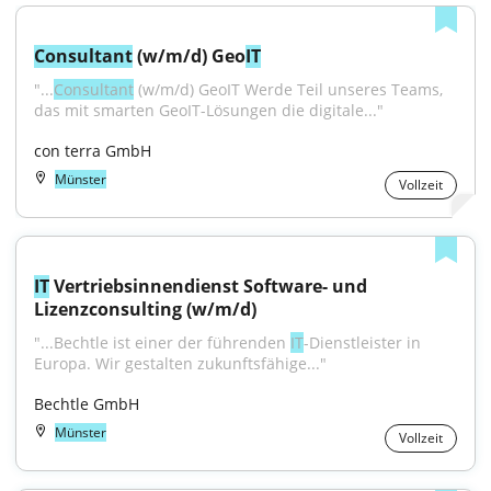
Consultant
 (w/m/d) Geo
IT
"...
Consultant
 (w/m/d) GeoIT Werde Teil unseres Teams, 
das mit smarten GeoIT-Lösungen die digitale..."
con terra GmbH
Münster
Vollzeit
IT
 Vertriebsinnendienst Software- und 
Lizenzconsulting (w/m/d)
"...Bechtle ist einer der führenden 
IT
-Dienstleister in 
Europa. Wir gestalten zukunftsfähige..."
Bechtle GmbH
Münster
Vollzeit