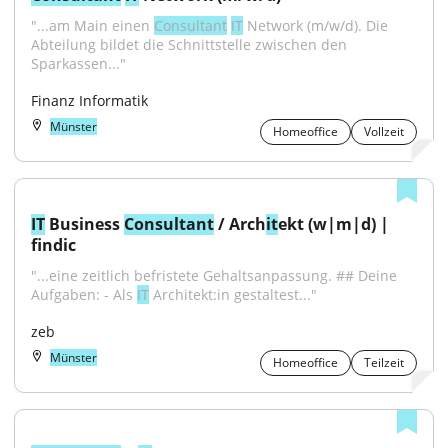
"...am Main einen 
Consultant
IT
 Network (m/w/d). Die 
Abteilung bildet die Schnittstelle zwischen den 
Sparkassen..."
Finanz Informatik
Münster
Homeoffice
Vollzeit
IT
 Business 
Consultant
 / Arch
it
ekt (w|m|d) | 
findic
"...eine zeitlich befristete Gehaltsanpassung. ## Deine 
Aufgaben: - Als 
IT
 Architekt:in gestaltest..."
zeb
Münster
Homeoffice
Teilzeit