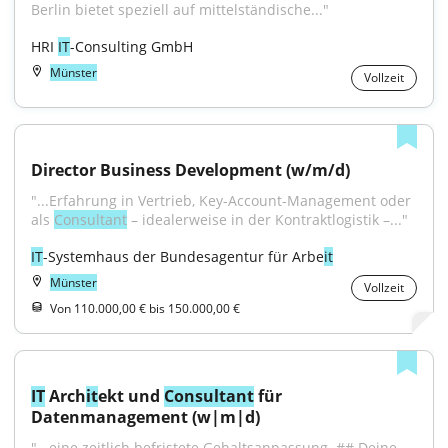
Berlin bietet speziell auf mittelständische..."
HRI 
IT
-Consulting GmbH
Münster
Vollzeit
Director Business Development (w/m/d)
"...Erfahrung in Vertrieb, Key-Account-Management oder 
als 
Consultant
 – idealerweise in der Kontraktlogistik –..."
IT
-Systemhaus der Bundesagentur für Arbe
it
Münster
Vollzeit
Von 110.000,00 € bis 150.000,00 €
IT
 Arch
it
ekt und 
Consultant
 für 
Datenmanagement (w|m|d)
"...eine zeitlich befristete Gehaltsanpassung. ## Deine 