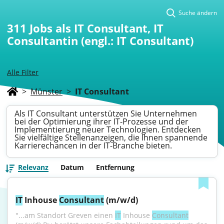
Suche ändern
311
Jobs als IT Consultant, IT
Consultantin (engl.: IT Consultant)
Alle Filter
>
Münster
>
IT Consultant
Als IT Consultant unterstützen Sie Unternehmen
bei der Optimierung ihrer IT-Prozesse und der
Implementierung neuer Technologien. Entdecken
Sie vielfältige Stellenanzeigen, die Ihnen spannende
Karrierechancen in der IT-Branche bieten.
Relevanz
Datum
Entfernung
IT
 Inhouse 
Consultant
 (m/w/d)
"...am Standort Greven einen 
IT
 Inhouse 
Consultant