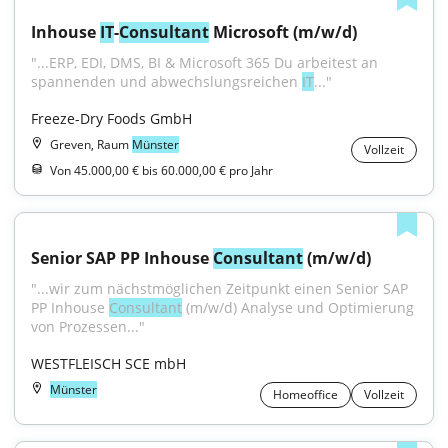
Inhouse 
IT
-
Consultant
 Microsoft (m/w/d)
"...ERP, EDI, DMS, BI & Microsoft 365 Du arbeitest an 
spannenden und abwechslungsreichen 
IT
..."
Freeze-Dry Foods GmbH
Greven, Raum
Münster
Vollzeit
Von 45.000,00 € bis 60.000,00 € pro Jahr
Senior SAP PP Inhouse 
Consultant
 (m/w/d)
"...wir zum nächstmöglichen Zeitpunkt einen Senior SAP 
PP Inhouse 
Consultant
 (m/w/d) Analyse und Optimierung 
von Prozessen..."
WESTFLEISCH SCE mbH
Münster
Homeoffice
Vollzeit