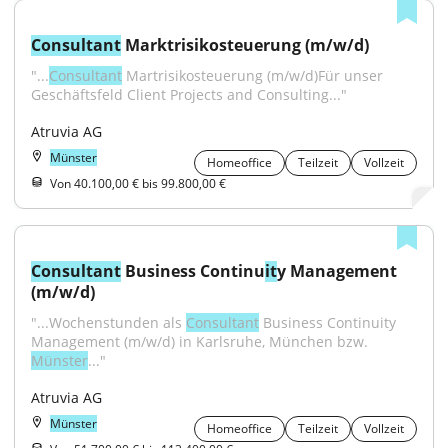
Consultant
 Marktrisikosteuerung (m/w/d)
"...
Consultant
 Martrisikosteuerung (m/w/d)Für unser 
Geschäftsfeld Client Projects and Consulting..."
Atruvia AG
Münster
Homeoffice
Teilzeit
Vollzeit
Von 40.100,00 € bis 99.800,00 €
Consultant
 Business Continu
it
y Management 
(m/w/d)
"...Wochenstunden als 
Consultant
 Business Continuity 
Management (m/w/d) in Karlsruhe, München bzw. 
Münster
..."
Atruvia AG
Münster
Homeoffice
Teilzeit
Vollzeit