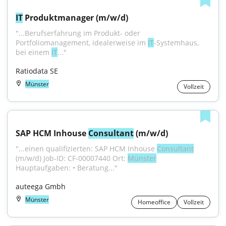
IT
 Produktmanager (m/w/d)
"...Berufserfahrung im Produkt‑ oder 
Portfoliomanagement, idealerweise im 
IT
‑Systemhaus, 
bei einem 
IT
..."
Ratiodata SE
Münster
Vollzeit
SAP HCM Inhouse 
Consultant
 (m/w/d)
"...einen qualifizierten: SAP HCM Inhouse 
Consultant
(m/w/d) Job-ID: CF-00007440 Ort: 
Münster
Hauptaufgaben: • Beratung..."
auteega Gmbh
Münster
Homeoffice
Vollzeit