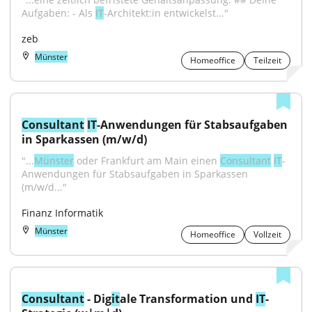
Aufgaben: - Als 
IT
-Architekt:in entwickelst..."
zeb
Münster
Homeoffice
Teilzeit
Consultant
IT
-Anwendungen für Stabsaufgaben 
in Sparkassen (m/w/d)
"...
Münster
 oder Frankfurt am Main einen 
Consultant
IT
-
Anwendungen für Stabsaufgaben in Sparkassen 
(m/w/d..."
Finanz Informatik
Münster
Homeoffice
Vollzeit
Consultant
 - Dig
it
ale Transformation und 
IT
-