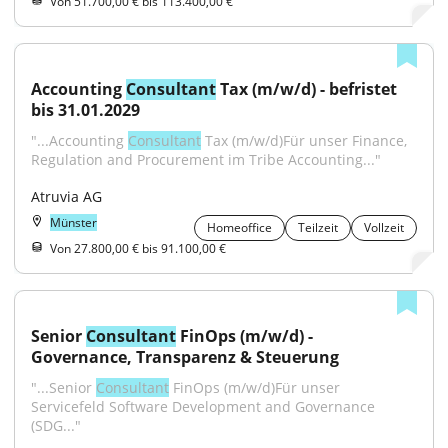
Von 51.700,00 € bis 113.400,00 €
Accounting 
Consultant
 Tax (m/w/d) - befristet 
bis 31.01.2029
"...Accounting 
Consultant
 Tax (m/w/d)Für unser Finance, 
Regulation and Procurement im Tribe Accounting..."
Atruvia AG
Münster
Homeoffice
Teilzeit
Vollzeit
Von 27.800,00 € bis 91.100,00 €
Senior 
Consultant
 FinOps (m/w/d) - 
Governance, Transparenz & Steuerung
"...Senior 
Consultant
 FinOps (m/w/d)Für unser 
Servicefeld Software Development and Governance 
(SDG..."