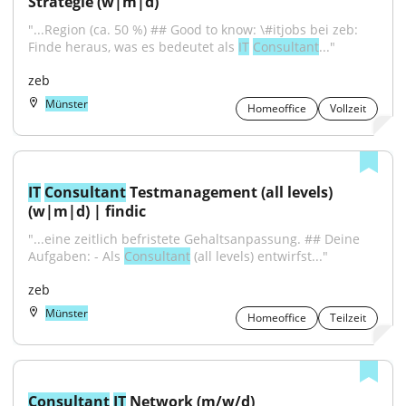
Strategie (w|m|d)
"...Region (ca. 50 %) ## Good to know: \#itjobs bei zeb: 
Finde heraus, was es bedeutet als 
IT
Consultant
..."
zeb
Münster
Homeoffice
Vollzeit
IT
Consultant
 Testmanagement (all levels) 
(w|m|d) | findic
"...eine zeitlich befristete Gehaltsanpassung. ## Deine 
Aufgaben: - Als 
Consultant
 (all levels) entwirfst..."
zeb
Münster
Homeoffice
Teilzeit
Consultant
IT
 Network (m/w/d)