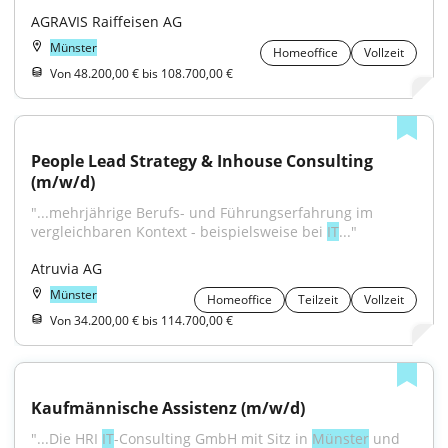
AGRAVIS Raiffeisen AG
Münster
Homeoffice
Vollzeit
Von 48.200,00 € bis 108.700,00 €
People Lead Strategy & Inhouse Consulting 
(m/w/d)
"...mehrjährige Berufs- und Führungserfahrung im 
vergleichbaren Kontext - beispielsweise bei 
IT
..."
Atruvia AG
Münster
Homeoffice
Teilzeit
Vollzeit
Von 34.200,00 € bis 114.700,00 €
Kaufmännische Assistenz (m/w/d)
"...Die HRI 
IT
-Consulting GmbH mit Sitz in 
Münster
 und 