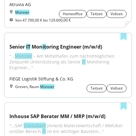
Atruvia AG
Münster
Homeoffice
Teilzeit
Vollzeit
Von 47.700,00 € bis 129.600,00 €
Senior 
IT
 Mon
it
oring Engineer (m/w/d)
"...
Münster
 – Am Mittelhafen zum nächstmöglichen 
Zeitpunkt Unterstützung als Senior 
IT
 Monitoring 
Engineer..."
FIEGE Logistik Stiftung & Co. KG
Greven, Raum
Münster
Teilzeit
Vollzeit
Inhouse SAP Berater MM / MRP (m/w/d)
"...SAP 
Consultant
 (m/w/d) Materialwirtschaft / MMÜber 
unsDer Bereich 
IT
 ist ein wichtiger Baustein..."