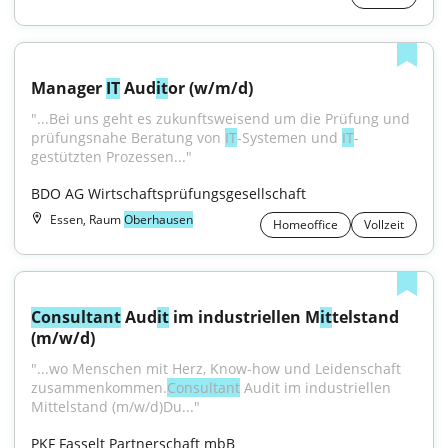
Manager 
IT
 Aud
it
or (w/m/d)
"...Bei uns geht es zukunftsweisend um die Prüfung und 
prüfungsnahe Beratung von 
IT
-Systemen und 
IT
-
gestützten Prozessen..."
BDO AG Wirtschaftsprüfungsgesellschaft
Essen, Raum
Oberhausen
Homeoffice
Vollzeit
Consultant
 Aud
it
 im industriellen M
it
telstand 
(m/w/d)
"...wo Menschen mit Herz, Know-how und Leidenschaft 
zusammenkommen.
Consultant
 Audit im industriellen 
Mittelstand (m/w/d)Du..."
PKF Fasselt Partnerschaft mbB