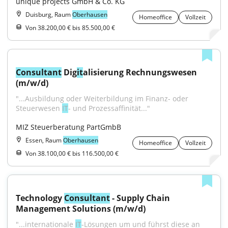
unique projects GmbH & Co. KG
Duisburg, Raum
Oberhausen
Homeoffice
Vollzeit
Von 38.200,00 € bis 85.500,00 €
Consultant
 Dig
it
alisierung Rechnungswesen 
(m/w/d)
"...Ausbildung oder Weiterbildung im Finanz- oder 
Steuerwesen 
IT
- und Prozessaffinität..."
MIZ Steuerberatung PartGmbB
Essen, Raum
Oberhausen
Homeoffice
Vollzeit
Von 38.100,00 € bis 116.500,00 €
Technology 
Consultant
 - Supply Chain 
Management Solutions (m/w/d)
"...internationale 
IT
‑Lösungen um und führst diese an 