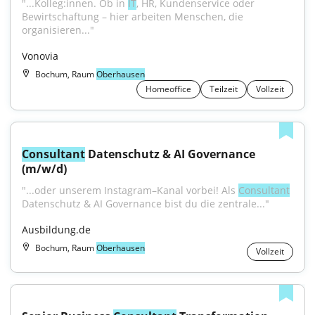
"...Kolleg:innen. Ob in 
IT
, HR, Kundenservice oder 
Bewirtschaftung – hier arbeiten Menschen, die 
organisieren..."
Vonovia
Bochum, Raum
Oberhausen
Homeoffice
Teilzeit
Vollzeit
Consultant
 Datenschutz & AI Governance 
(m/w/d)
"...oder unserem Instagram–Kanal vorbei! Als 
Consultant
Datenschutz & AI Governance bist du die zentrale..."
Ausbildung.de
Bochum, Raum
Oberhausen
Vollzeit