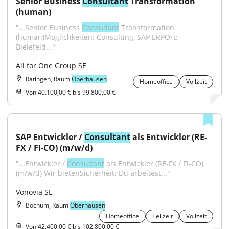
Senior Business 
Consultant
 Transformation 
(human)
"...Senior Business 
Consultant
 Transformation 
(human)Möglichkeiten: Consulting, SAP ERPOrt: 
Bielefeld..."
All for One Group SE
Ratingen, Raum
Oberhausen
Homeoffice
Vollzeit
Von 40.100,00 € bis 99.800,00 €
SAP Entwickler / 
Consultant
 als Entwickler (RE-
FX / FI-CO) (m/w/d)
"...Entwickler / 
Consultant
 als Entwickler (RE-FX / FI-CO) 
(m/w/d) Wir bietenSicherheit: Du arbeitest..."
Vonovia SE
Bochum, Raum
Oberhausen
Homeoffice
Teilzeit
Vollzeit
Von 42.400,00 € bis 102.800,00 €