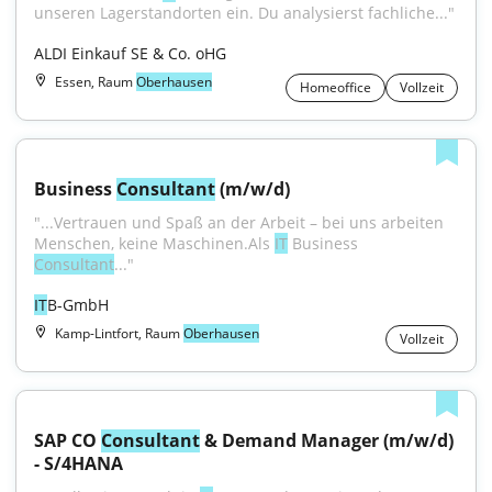
unseren Lagerstandorten ein. Du analysierst fachliche..."
ALDI Einkauf SE & Co. oHG
Essen, Raum
Oberhausen
Homeoffice
Vollzeit
Business 
Consultant
 (m/w/d)
"...Vertrauen und Spaß an der Arbeit – bei uns arbeiten 
Menschen, keine Maschinen.Als 
IT
 Business 
Consultant
..."
IT
B-GmbH
Kamp-Lintfort, Raum
Oberhausen
Vollzeit
SAP CO 
Consultant
 & Demand Manager (m/w/d) 
- S/4HANA