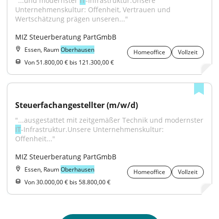
"...und modernster 
IT
-Infrastruktur.Unsere 
Unternehmenskultur: Offenheit, Vertrauen und 
Wertschätzung prägen unseren..."
MIZ Steuerberatung PartGmbB
Essen, Raum
Oberhausen
Homeoffice
Vollzeit
Von 51.800,00 € bis 121.300,00 €
Steuerfachangestellter (m/w/d)
"...ausgestattet mit zeitgemäßer Technik und modernster 
IT
-Infrastruktur.Unsere Unternehmenskultur: 
Offenheit..."
MIZ Steuerberatung PartGmbB
Essen, Raum
Oberhausen
Homeoffice
Vollzeit
Von 30.000,00 € bis 58.800,00 €