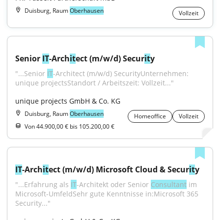
Duisburg, Raum
Oberhausen
Vollzeit
Senior 
IT
-Arch
it
ect (m/w/d) Secur
it
y
"...Senior 
IT
-Architect (m/w/d) SecurityUnternehmen: 
unique projectsStandort / Arbeitszeit: Vollzeit..."
unique projects GmbH & Co. KG
Duisburg, Raum
Oberhausen
Homeoffice
Vollzeit
Von 44.900,00 € bis 105.200,00 €
IT
-Arch
it
ect (m/w/d) Microsoft Cloud & Secur
it
y
"...Erfahrung als 
IT
-Architekt oder Senior 
Consultant
 im 
Microsoft-UmfeldSehr gute Kenntnisse in:Microsoft 365 
Security..."