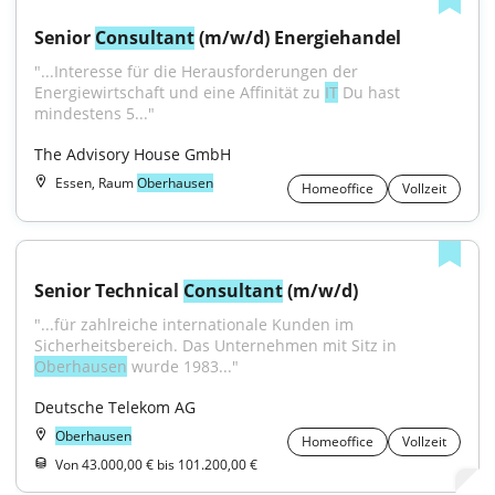
Senior 
Consultant
 (m/w/d) Energiehandel
"...Interesse für die Herausforderungen der 
Energiewirtschaft und eine Affinität zu 
IT
 Du hast 
mindestens 5..."
The Advisory House GmbH
Essen, Raum
Oberhausen
Homeoffice
Vollzeit
Senior Technical 
Consultant
 (m/w/d)
"...für zahlreiche internationale Kunden im 
Sicherheitsbereich. Das Unternehmen mit Sitz in 
Oberhausen
 wurde 1983..."
Deutsche Telekom AG
Oberhausen
Homeoffice
Vollzeit
Von 43.000,00 € bis 101.200,00 €