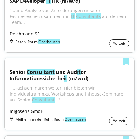
SAP Developer 
IT
 HR (m/w/d)
"...und Analyse von Anforderungen unserer 
Fachbereiche zusammen mit 
IT
Consultants
 auf deinem 
Team..."
Deichmann SE
Essen, Raum
Oberhausen
Vollzeit
Senior 
Consultant
 und Aud
it
or 
Informationssicherhe
it
 (m/w/d)
"...Fachseminaren weiter. Hier bieten wir 
Individualtrainings, Workshops und Inhouse-Seminare 
an. Senior 
Consultant
..."
migosens GmbH
Mülheim an der Ruhr, Raum
Oberhausen
Vollzeit