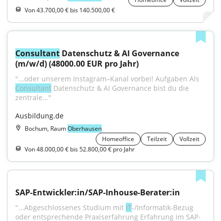
Von 43.700,00 € bis 140.500,00 €
Consultant
 Datenschutz & AI Governance 
(m/w/d) (48000.00 EUR pro Jahr)
"...oder unserem Instagram–Kanal vorbei! Aufgaben Als 
Consultant
 Datenschutz & AI Governance bist du die 
zentrale..."
Ausbildung.de
Bochum, Raum
Oberhausen
Homeoffice
Teilzeit
Vollzeit
Von 48.000,00 € bis 52.800,00 € pro Jahr
SAP-Entwickler:in/SAP-Inhouse-Berater:in
"...Abgeschlossenes Studium mit 
IT
-/Informatik-Bezug 
oder entsprechende Praxiserfahrung Erfahrung im SAP-