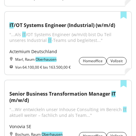
IT
/OT Systems Engineer (Industrial) (w/m/d)
"...Als 
IT
/OT Systems Engineer (w/m/d) bist Du Teil 
unseres Industrial 
IT
-Teams und begleitest..."
Actemium Deutschland
Marl, Raum
Oberhausen
Homeoffice
Vollzeit
Von 64.100,00 € bis 163.500,00 €
Senior Business Transformation Manager 
IT
(m/w/d)
"...Wir entwickeln unser Inhouse Consulting im Bereich 
IT
aktuell weiter – fachlich und als Team..."
Vonovia SE
Bochum, Raum
Oberhausen
Homeoffice
Vollzeit