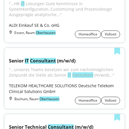
"...HR-
IT
-Lösungen Gute Kenntnisse in 
Systemkonfiguration, Customizing und Prozessdesign 
Ausgeprägte analytische..."
ALDI Einkauf SE & Co. oHG
Essen, Raum
Oberhausen
Homeoffice
Vollzeit
Senior 
IT
Consultant
 (m/w/d)
"...unseres Teams besetzen wir zum nächstmöglichen 
Zeitpunkt die Stelle als Senior 
IT
Consultant
 (m/w/d)..."
TELEKOM HEALTHCARE SOLUTIONS Deutsche Telekom 
Clinical Solutions GmbH
Bochum, Raum
Oberhausen
Homeoffice
Vollzeit
Senior Technical 
Consultant
 (m/w/d)