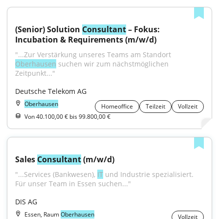
(Senior) Solution 
Consultant
 – Fokus: 
Incubation & Requirements (m/w/d)
"...Zur Verstärkung unseres Teams am Standort 
Oberhausen
 suchen wir zum nächstmöglichen 
Zeitpunkt..."
Deutsche Telekom AG
Oberhausen
Homeoffice
Teilzeit
Vollzeit
Von 40.100,00 € bis 99.800,00 €
Sales 
Consultant
 (m/w/d)
"...Services (Bankwesen), 
IT
 und Industrie spezialisiert. 
Für unser Team in Essen suchen..."
DIS AG
Essen, Raum
Oberhausen
Vollzeit