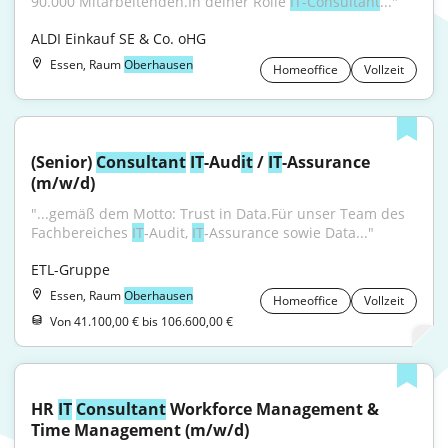
90.000 Mitarbeitenden.In deiner Rolle 
IT-Consultant
..."
ALDI Einkauf SE & Co. oHG
Essen, Raum
Oberhausen
Homeoffice
Vollzeit
(Senior) 
Consultant
IT
-Aud
it
 / 
IT
-Assurance 
(m/w/d)
"...gemäß dem Motto: Trust in Data.Für unser Team des 
Fachbereiches 
IT
‑Audit, 
IT
‑Assurance sowie Data..."
ETL-Gruppe
Essen, Raum
Oberhausen
Homeoffice
Vollzeit
Von 41.100,00 € bis 106.600,00 €
HR 
IT
Consultant
 Workforce Management & 
Time Management (m/w/d)