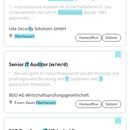
"...internationale Kunden im Sicherheitsbereich. Das 
Unternehmen mit Sitz in 
Oberhausen
 wurde 1983 
gegründet..."
rola Secur
it
y Solutions GmbH
Oberhausen
Homeoffice
Vollzeit
Senior 
IT
 Aud
it
or (w/m/d)
"...Bei uns geht es zukunftsweisend um die Prüfung und 
prüfungsnahe Beratung von 
IT
-Systemen und 
IT
-
gestützten Prozessen..."
BDO AG Wirtschaftsprüfungsgesellschaft
Essen, Raum
Oberhausen
Homeoffice
Vollzeit