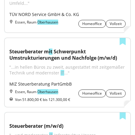
Umfeld..."
TÜV NORD Service GmbH & Co. KG
Essen, Raum
Oberhausen
Homeoffice
Vollzeit
Steuerberater m
it
 Schwerpunkt 
Umstrukturierungen und Nachfolge (m/w/d)
"...in hellen Büros zu zweit, ausgestattet mit zeitgemäßer 
Technik und modernster 
IT
..."
MIZ Steuerberatung PartGmbB
Essen, Raum
Oberhausen
Homeoffice
Vollzeit
Von 51.800,00 € bis 121.300,00 €
Steuerberater (m/w/d)