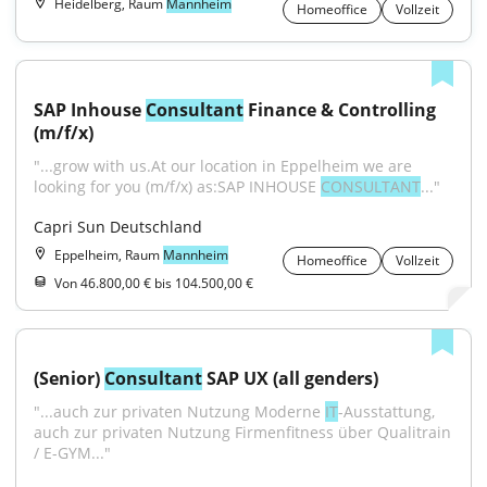
Heidelberg, Raum
Mannheim
Homeoffice
Vollzeit
SAP Inhouse 
Consultant
 Finance & Controlling 
(m/f/x)
"...grow with us.At our location in Eppelheim we are 
looking for you (m/f/x) as:SAP INHOUSE 
CONSULTANT
..."
Capri Sun Deutschland
Eppelheim, Raum
Mannheim
Homeoffice
Vollzeit
Von 46.800,00 € bis 104.500,00 €
(Senior) 
Consultant
 SAP UX (all genders)
"...auch zur privaten Nutzung Moderne 
IT
-Ausstattung, 
auch zur privaten Nutzung Firmenfitness über Qualitrain 
/ E-GYM..."