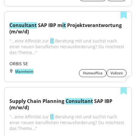
Consultant
 SAP IBP m
it
 Projektverantwortung 
(m/w/d)
"...eine Affinität zur 
IT
-Beratung mit und suchst nach 
einer neuen beruflichen Herausforderung? Du möchtest 
das Thema..."
ORBIS SE
Mannheim
Homeoffice
Vollzeit
Supply Chain Planning 
Consultant
 SAP IBP 
(m/w/d)
"...eine Affinität zur 
IT
-Beratung mit und suchst nach 
einer neuen beruflichen Herausforderung? Du möchtest 
das Thema..."