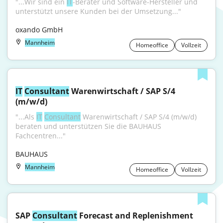
"...Wir sind ein 
IT
-Berater und Software-Hersteller und 
unterstützt unsere Kunden bei der Umsetzung..."
oxando GmbH
Mannheim
Homeoffice
Vollzeit
IT
Consultant
 Warenwirtschaft / SAP S/4 
(m/w/d)
"...Als 
IT
Consultant
 Warenwirtschaft / SAP S/4 (m/w/d) 
beraten und unterstützen Sie die BAUHAUS 
Fachcentren..."
BAUHAUS
Mannheim
Homeoffice
Vollzeit
SAP 
Consultant
 Forecast and Replenishment 