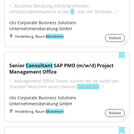
"...Business Beratung mit tiefgreifender 
Umsetzungskompetenz in der 
IT
 - von der Strategie..."
cbs Corporate Business Solutions 
Unternehmensberatung GmbH
Heidelberg, Raum
Mannheim
Vollzeit
Senior 
Consultant
 SAP PMO (m/w/d) Project 
Management Office
"...Management Office Teams suchen wir ab sofort am 
Standort München einen (Senior) 
Consultant
..."
cbs Corporate Business Solutions 
Unternehmensberatung GmbH
Heidelberg, Raum
Mannheim
Vollzeit