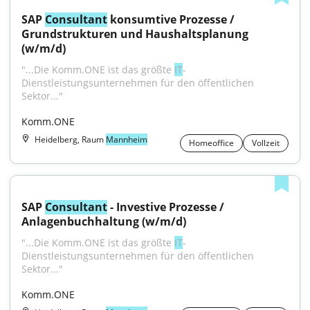
SAP 
Consultant
 konsumtive Prozesse / 
Grundstrukturen und Haushaltsplanung 
(w/m/d)
"...Die Komm.ONE ist das größte 
IT
-
Dienstleistungsunternehmen für den öffentlichen 
Sektor..."
Komm.ONE
Heidelberg, Raum
Mannheim
Homeoffice
Vollzeit
SAP 
Consultant
 - Investive Prozesse / 
Anlagenbuchhaltung (w/m/d)
"...Die Komm.ONE ist das größte 
IT
-
Dienstleistungsunternehmen für den öffentlichen 
Sektor..."
Komm.ONE