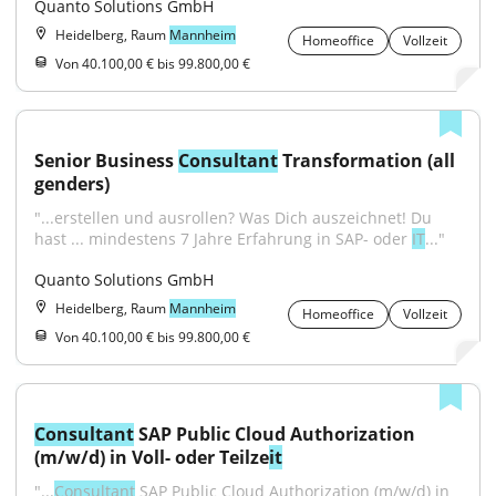
Quanto Solutions GmbH
Heidelberg, Raum
Mannheim
Homeoffice
Vollzeit
Von 40.100,00 € bis 99.800,00 €
Senior Business 
Consultant
 Transformation (all 
genders)
"...erstellen und ausrollen? Was Dich auszeichnet! Du 
hast ... mindestens 7 Jahre Erfahrung in SAP- oder 
IT
..."
Quanto Solutions GmbH
Heidelberg, Raum
Mannheim
Homeoffice
Vollzeit
Von 40.100,00 € bis 99.800,00 €
Consultant
 SAP Public Cloud Authorization 
(m/w/d) in Voll- oder Teilze
it
"...
Consultant
 SAP Public Cloud Authorization (m/w/d) in 