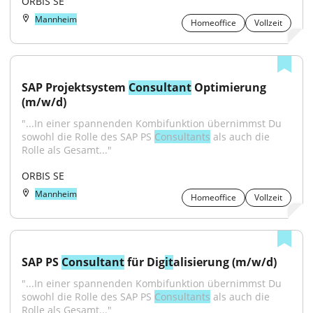
ORBIS SE
Mannheim
Homeoffice
Vollzeit
SAP Projektsystem 
Consultant
 Optimierung 
(m/w/d)
"...In einer spannenden Kombifunktion übernimmst Du 
sowohl die Rolle des SAP PS 
Consultants
 als auch die 
Rolle als Gesamt..."
ORBIS SE
Mannheim
Homeoffice
Vollzeit
SAP PS 
Consultant
 für Dig
it
alisierung (m/w/d)
"...In einer spannenden Kombifunktion übernimmst Du 
sowohl die Rolle des SAP PS 
Consultants
 als auch die 
Rolle als Gesamt..."