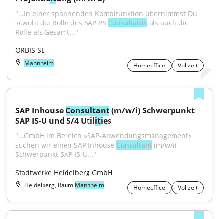
"...In einer spannenden Kombifunktion übernimmst Du 
sowohl die Rolle des SAP PS 
Consultants
 als auch die 
Rolle als Gesamt..."
ORBIS SE
Mannheim
Homeoffice
Vollzeit
SAP Inhouse 
Consultant
 (m/w/i) Schwerpunkt 
SAP IS-U und S/4 Util
it
ies
"...GmbH im Bereich »SAP-Anwendungsmanagement« 
suchen wir einen SAP Inhouse 
Consultant
 (m/w/i) 
Schwerpunkt SAP IS-U..."
Stadtwerke Heidelberg GmbH
Heidelberg, Raum
Mannheim
Homeoffice
Vollzeit