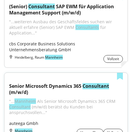
(Senior) 
Consultant
 SAP EWM für Application 
Management Support (m/w/d)
"...weiteren Ausbau des Geschäftsfeldes suchen wir 
aktuell erfahre (Senior) SAP EWM 
Consultants
 für 
Application..."
cbs Corporate Business Solutions 
Unternehmensberatung GmbH
Heidelberg, Raum
Mannheim
Vollzeit
Senior Microsoft Dynamics 365 
Consultant
(m/w/d)
"...
Mannheim
 Als Senior Microsoft Dynamics 365 CRM 
Consultant
 (m/w/d) berätst du Kunden bei 
anspruchsvollen..."
auteega Gmbh
Mannheim