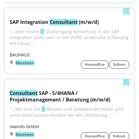
SAP Integration 
Consultant
 (m/w/d)
"...oder einem 
IT
-Studiengang Kenntnisse in der SAP 
Integration Suite oder in SAP PI/PO; praktische Erfahrung 
mit Cloud..."
BAUHAUS
Mannheim
Homeoffice
Vollzeit
Consultant
 SAP - S/4HANA / 
Projektmanagement / Beratung (m/w/d)
"...Wir sind ein 
IT
-Berater und Software-Hersteller und 
unterstützt unsere Kunden bei der Umsetzung..."
oxando GmbH
Mannheim
Homeoffice
Vollzeit