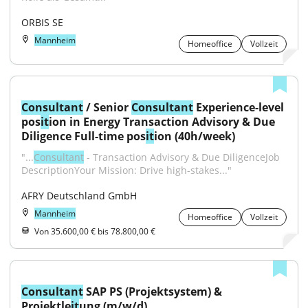
ORBIS SE
Mannheim
Homeoffice
Vollzeit
Consultant
 / Senior 
Consultant
 Experience-level 
pos
it
ion in Energy Transaction Advisory & Due 
Diligence Full-time pos
it
ion (40h/week)
"...
Consultant
 - Transaction Advisory & Due DiligenceJob 
DescriptionYour Mission: Drive high-stakes..."
AFRY Deutschland GmbH
Mannheim
Homeoffice
Vollzeit
Von 35.600,00 € bis 78.800,00 €
Consultant
 SAP PS (Projektsystem) & 
Projektle
it
ung (m/w/d)