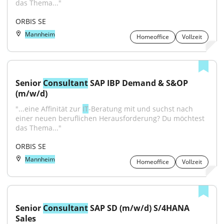
das Thema..."
ORBIS SE
Mannheim
Homeoffice
Vollzeit
Senior 
Consultant
 SAP IBP Demand & S&OP 
(m/w/d)
"...eine Affinität zur 
IT
-Beratung mit und suchst nach 
einer neuen beruflichen Herausforderung? Du möchtest 
das Thema..."
ORBIS SE
Mannheim
Homeoffice
Vollzeit
Senior 
Consultant
 SAP SD (m/w/d) S/4HANA 
Sales