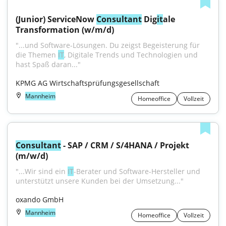
(Junior) ServiceNow 
Consultant
 Dig
it
ale 
Transformation (w/m/d)
"...und Software-Lösungen. Du zeigst Begeisterung für 
die Themen 
IT
, Digitale Trends und Technologien und 
hast Spaß daran..."
KPMG AG Wirtschaftsprüfungsgesellschaft
Mannheim
Homeoffice
Vollzeit
Consultant
 - SAP / CRM / S/4HANA / Projekt 
(m/w/d)
"...Wir sind ein 
IT
-Berater und Software-Hersteller und 
unterstützt unsere Kunden bei der Umsetzung..."
oxando GmbH
Mannheim
Homeoffice
Vollzeit