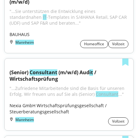
(m/w/d)
"...Sie unterstützen die Entwicklung eines 
standardnahen 
IT
-Templates in S/4HANA Retail, SAP CAR 
(UDF) und SAP F&R und beraten..."
BAUHAUS
Mannheim
Homeoffice
Vollzeit
(Senior) 
Consultant
 (m/w/d) Aud
it
 / 
Wirtschaftsprüfung
"...Zufriedene Mitarbeitende sind die Basis für unseren 
Erfolg. Wir freuen uns auf Sie als (Senior) 
Consultant
..."
Nexia GmbH Wirtschaftsprüfungsgesellschaft / 
Steuerberatungsgesellschaft
Mannheim
Vollzeit