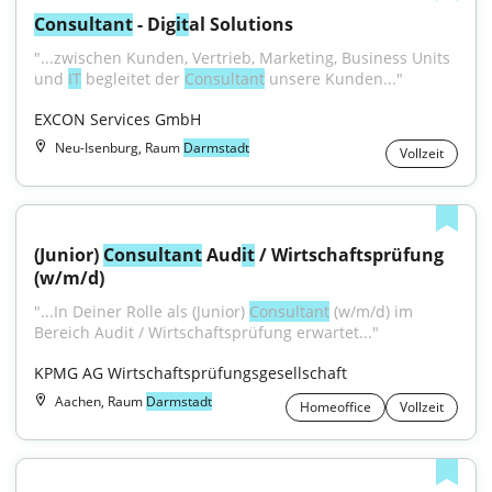
Consultant
 - Dig
it
al Solutions
"...zwischen Kunden, Vertrieb, Marketing, Business Units 
und 
IT
 begleitet der 
Consultant
 unsere Kunden..."
EXCON Services GmbH
Neu-Isenburg, Raum
Darmstadt
Vollzeit
(Junior) 
Consultant
 Aud
it
 / Wirtschaftsprüfung 
(w/m/d)
"...In Deiner Rolle als (Junior) 
Consultant
 (w/m/d) im 
Bereich Audit / Wirtschaftsprüfung erwartet..."
KPMG AG Wirtschaftsprüfungsgesellschaft
Aachen, Raum
Darmstadt
Homeoffice
Vollzeit