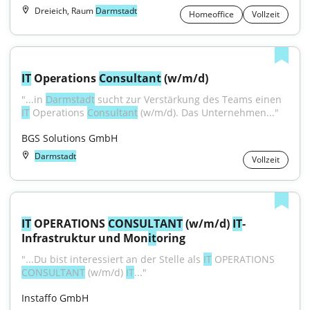
Dreieich, Raum
Darmstadt
Homeoffice
Vollzeit
IT
 Operations 
Consultant
 (w/m/d)
"...in 
Darmstadt
 sucht zur Verstärkung des Teams einen 
IT
 Operations 
Consultant
 (w/m/d). Das Unternehmen..."
BGS Solutions GmbH
Darmstadt
Vollzeit
IT
 OPERATIONS 
CONSULTANT
 (w/m/d) 
IT
-
Infrastruktur und Mon
it
oring
"...Du bist interessiert an der Stelle als 
IT
 OPERATIONS 
CONSULTANT
 (w/m/d) 
IT
..."
Instaffo GmbH