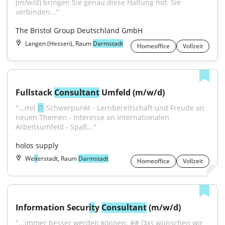
(m/w/d) bringen Sie genau diese Haltung mit: Sie 
verbinden..."
The Bristol Group Deutschland GmbH
Langen (Hessen), Raum
Darmstadt
Homeoffice
Vollzeit
Fullstack 
Consultant
 Umfeld (m/w/d)
"...mit 
IT
-Schwerpunkt - Lernbereitschaft und Freude an 
neuen Themen - Interesse an internationalen 
Arbeitsumfeld - Spaß..."
holos supply
We
it
erstadt, Raum
Darmstadt
Homeoffice
Vollzeit
Information Secur
it
y 
Consultant
 (m/w/d)
"...immer besser werden können. ## Das wünschen wir 