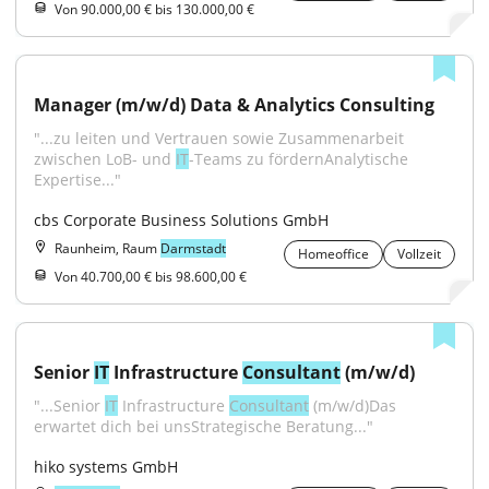
Von 90.000,00 € bis 130.000,00 €
Manager (m/w/d) Data & Analytics Consulting
"...zu leiten und Vertrauen sowie Zusammenarbeit 
zwischen LoB- und 
IT
-Teams zu fördernAnalytische 
Expertise..."
cbs Corporate Business Solutions GmbH
Raunheim, Raum
Darmstadt
Homeoffice
Vollzeit
Von 40.700,00 € bis 98.600,00 €
Senior 
IT
 Infrastructure 
Consultant
 (m/w/d)
"...Senior 
IT
 Infrastructure 
Consultant
 (m/w/d)Das 
erwartet dich bei unsStrategische Beratung..."
hiko systems GmbH