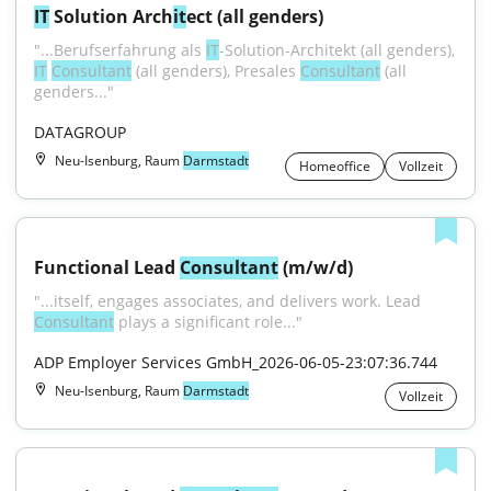
IT
 Solution Arch
it
ect (all genders)
"...Berufserfahrung als 
IT
-Solution-Architekt (all genders), 
IT
Consultant
 (all genders), Presales 
Consultant
 (all 
genders..."
DATAGROUP
Neu-Isenburg, Raum
Darmstadt
Homeoffice
Vollzeit
Functional Lead 
Consultant
 (m/w/d)
"...itself, engages associates, and delivers work. Lead 
Consultant
 plays a significant role..."
ADP Employer Services GmbH_2026-06-05-23:07:36.744
Neu-Isenburg, Raum
Darmstadt
Vollzeit