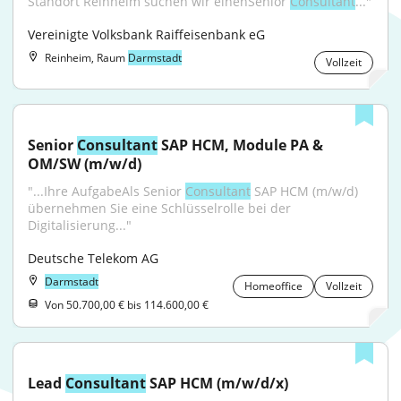
Standort Reinheim suchen wir einenSenior 
Consultant
..."
Vereinigte Volksbank Raiffeisenbank eG
Reinheim, Raum
Darmstadt
Vollzeit
Senior 
Consultant
 SAP HCM, Module PA & 
OM/SW (m/w/d)
"...Ihre AufgabeAls Senior 
Consultant
 SAP HCM (m/w/d) 
übernehmen Sie eine Schlüsselrolle bei der 
Digitalisierung..."
Deutsche Telekom AG
Darmstadt
Homeoffice
Vollzeit
Von 50.700,00 € bis 114.600,00 €
Lead 
Consultant
 SAP HCM (m/w/d/x)