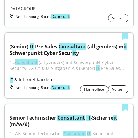
DATAGROUP
Neu-Isenburg, Raum
Darmstadt
Vollzeit
(Senior) 
IT
 Pre-Sales 
Consultant
 (all genders) m
it
Schwerpunkt Cyber Secur
it
y
"...
Consultant
 (all genders) mit Schwerpunkt Cyber 
Security DG-CY-002 Aufgaben Als (Senior) 
IT
 Pre-Sales..."
IT
 & Internet Karriere
Neu-Isenburg, Raum
Darmstadt
Homeoffice
Vollzeit
Senior Technischer 
Consultant
IT
-Sicherhe
it
(m/w/d)
"...Als Senior Technischer 
Consultant
IT
-Sicherheit 