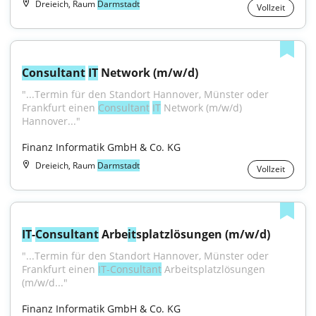
Dreieich, Raum
Darmstadt
Vollzeit
Consultant
IT
 Network (m/w/d)
"...Termin für den Standort Hannover, Münster oder 
Frankfurt einen 
Consultant
IT
 Network (m/w/d) 
Hannover..."
Finanz Informatik GmbH & Co. KG
Dreieich, Raum
Darmstadt
Vollzeit
IT
-
Consultant
 Arbe
it
splatzlösungen (m/w/d)
"...Termin für den Standort Hannover, Münster oder 
Frankfurt einen 
IT-Consultant
 Arbeitsplatzlösungen 
(m/w/d..."
Finanz Informatik GmbH & Co. KG