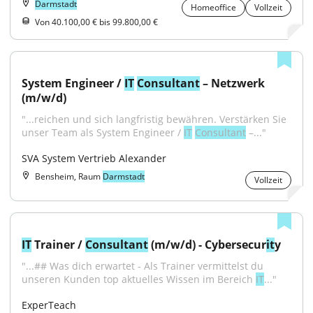
Darmstadt
Homeoffice
Vollzeit
Von 40.100,00 € bis 99.800,00 €
System Engineer / 
IT
Consultant
 – Netzwerk 
(m/w/d)
"...reichen und sich langfristig bewähren. Verstärken Sie 
unser Team als System Engineer / 
IT
Consultant
 –..."
SVA System Vertrieb Alexander
Bensheim, Raum
Darmstadt
Vollzeit
IT
 Trainer / 
Consultant
 (m/w/d) - Cybersecur
it
y
"...## Was dich erwartet - Als Trainer vermittelst du 
unseren Kunden top aktuelles Wissen im Bereich 
IT
..."
ExperTeach