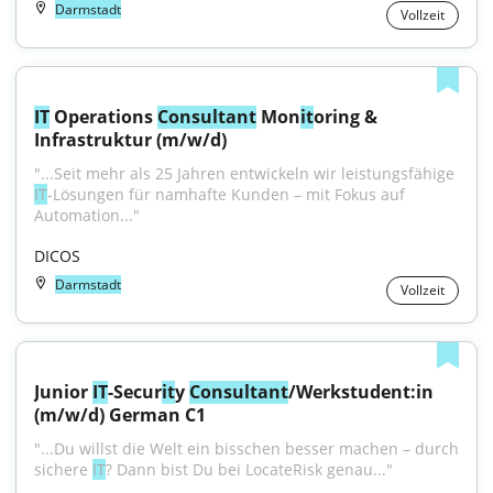
Darmstadt
Vollzeit
IT
 Operations 
Consultant
 Mon
it
oring & 
Infrastruktur (m/w/d)
"...Seit mehr als 25 Jahren entwickeln wir leistungsfähige 
IT
-Lösungen für namhafte Kunden – mit Fokus auf 
Automation..."
DICOS
Darmstadt
Vollzeit
Junior 
IT
-Secur
it
y 
Consultant
/Werkstudent:in 
(m/w/d) German C1
"...Du willst die Welt ein bisschen besser machen – durch 
sichere 
IT
? Dann bist Du bei LocateRisk genau..."