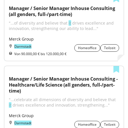
Manager / Senior Manager Inhouse Consulting 
(all genders, full-/part-time)
"...of diversity and believe that 
it
 drives excellence and 
innovation, strengthening our ability to lead..."
Merck Group
Darmstadt
Homeoffice
Teilzeit
Von 90.000,00 € bis 120.000,00 €
Manager / Senior Manager Inhouse Consulting - 
Healthcare/Life Science (all genders, full-/part-
time)
"...celebrate all dimensions of diversity and believe that 
it
 drives excellence and innovation, strengthening..."
Merck Group
Darmstadt
Homeoffice
Teilzeit