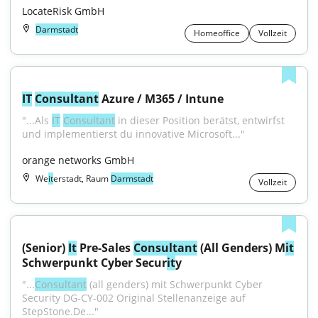
LocateRisk GmbH
Darmstadt
Homeoffice
Vollzeit
IT
Consultant
 Azure / M365 / Intune
"...Als 
IT
Consultant
 in dieser Position berätst, entwirfst 
und implementierst du innovative Microsoft..."
orange networks GmbH
We
it
erstadt, Raum
Darmstadt
Vollzeit
(Senior) 
It
 Pre-Sales 
Consultant
 (All Genders) M
it
Schwerpunkt Cyber Secur
it
y
"...
Consultant
 (all genders) mit Schwerpunkt Cyber 
Security DG-CY-002 Original Stellenanzeige auf 
StepStone.De..."