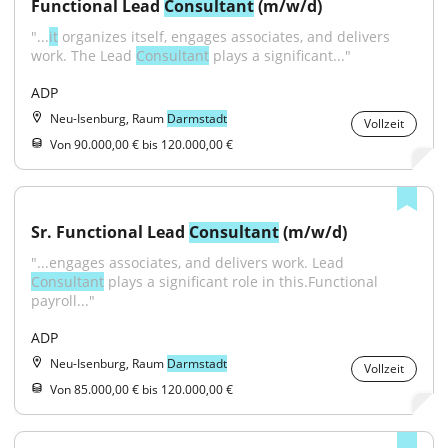
Functional Lead 
Consultant
 (m/w/d)
"...
it
 organizes itself, engages associates, and delivers 
work. The Lead 
Consultant
 plays a significant..."
ADP
Neu-Isenburg, Raum
Darmstadt
Vollzeit
Von 90.000,00 € bis 120.000,00 €
Sr. Functional Lead 
Consultant
 (m/w/d)
"...engages associates, and delivers work. Lead 
Consultant
 plays a significant role in this.Functional 
payroll..."
ADP
Neu-Isenburg, Raum
Darmstadt
Vollzeit
Von 85.000,00 € bis 120.000,00 €