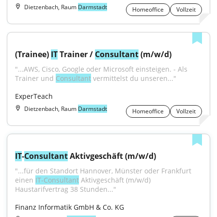
Dietzenbach, Raum
Darmstadt
Homeoffice
Vollzeit
(Trainee) 
IT
 Trainer / 
Consultant
 (m/w/d)
"...AWS, Cisco, Google oder Microsoft einsteigen. - Als 
Trainer und 
Consultant
 vermittelst du unseren..."
ExperTeach
Dietzenbach, Raum
Darmstadt
Homeoffice
Vollzeit
IT
-
Consultant
 Aktivgeschäft (m/w/d)
"...für den Standort Hannover, Münster oder Frankfurt 
einen 
IT-Consultant
 Aktivgeschäft (m/w/d) 
Haustarifvertrag 38 Stunden..."
Finanz Informatik GmbH & Co. KG