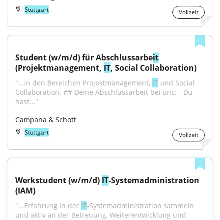
Stuttgart
Vollzeit
Student (w/m/d) für Abschlussarbe
it
(Projektmanagement, 
IT
, Social Collaboration)
"...in den Bereichen Projektmanagement, 
IT
 und Social 
Collaboration. ## Deine Abschlussarbeit bei uns: - Du 
hast..."
Campana & Schott
Stuttgart
Vollzeit
Werkstudent (w/m/d) 
IT
-Systemadministration 
(IAM)
"...Erfahrung in der 
IT
-Systemadministration sammeln 
und aktiv an der Betreuung, Weiterentwicklung und 