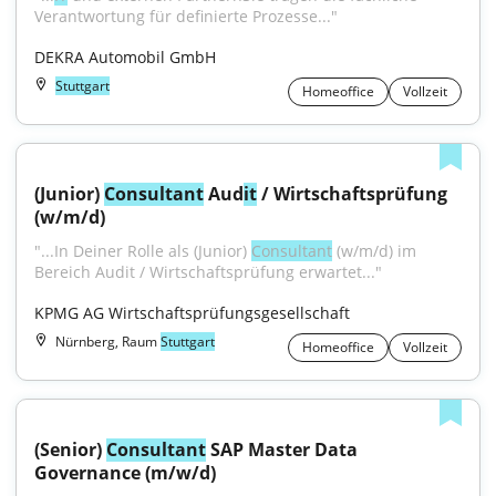
Verantwortung für definierte Prozesse..."
DEKRA Automobil GmbH
Stuttgart
Homeoffice
Vollzeit
(Junior) 
Consultant
 Aud
it
 / Wirtschaftsprüfung 
(w/m/d)
"...In Deiner Rolle als (Junior) 
Consultant
 (w/m/d) im 
Bereich Audit / Wirtschaftsprüfung erwartet..."
KPMG AG Wirtschaftsprüfungsgesellschaft
Nürnberg, Raum
Stuttgart
Homeoffice
Vollzeit
(Senior) 
Consultant
 SAP Master Data 
Governance (m/w/d)