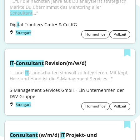
"...für die nächsten Jahre aus Du analysierst strategisch 
Märkte Du übernimmst das Mentoring aller 
Consultant
..."
Dig
it
al Frontiers GmbH & Co. KG
Stuttgart
Homeoffice
Vollzeit
IT
-
Consultant
 Revision(m/w/d)
"...und 
IT
-Landschaften sinnvoll zu integrieren. Mit Kopf, 
Herz und Hand ist die S-Management Services..."
S-Management Services GmbH - Ein Unternehmen der 
DSV-Gruppe
Stuttgart
Homeoffice
Vollzeit
Consultant
 (w/m/d) 
IT
 Projekt- und 