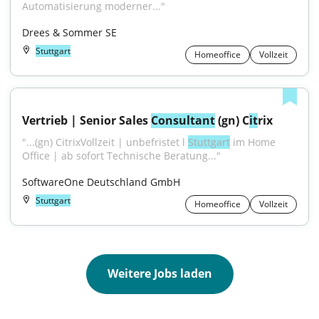
Automatisierung moderner..."
Drees & Sommer SE
Stuttgart
Homeoffice
Vollzeit
Vertrieb | Senior Sales 
Consultant
 (gn) C
it
rix
"...(gn) CitrixVollzeit | unbefristet l 
Stuttgart
 im Home 
Office | ab sofort Technische Beratung..."
SoftwareOne Deutschland GmbH
Stuttgart
Homeoffice
Vollzeit
Weitere Jobs laden