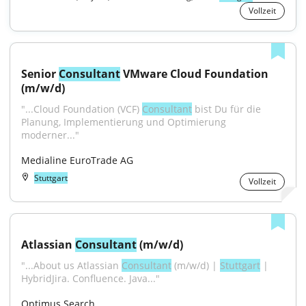
Vollzeit
Senior 
Consultant
 VMware Cloud Foundation 
(m/w/d)
"...Cloud Foundation (VCF) 
Consultant
 bist Du für die 
Planung, Implementierung und Optimierung 
moderner..."
Medialine EuroTrade AG
Stuttgart
Vollzeit
Atlassian 
Consultant
 (m/w/d)
"...About us Atlassian 
Consultant
 (m/w/d) | 
Stuttgart
 | 
HybridJira. Confluence. Java..."
Optimus Search