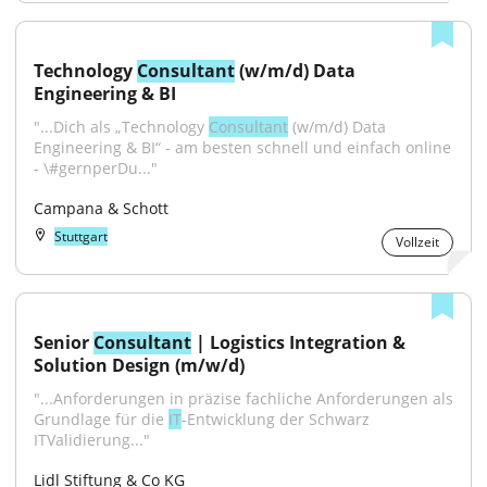
Technology 
Consultant
 (w/m/d) Data 
Engineering & BI
"...Dich als „Technology 
Consultant
 (w/m/d) Data 
Engineering & BI“ - am besten schnell und einfach online 
- \#gernperDu..."
Campana & Schott
Stuttgart
Vollzeit
Senior 
Consultant
 | Logistics Integration & 
Solution Design (m/w/d)
"...Anforderungen in präzise fachliche Anforderungen als 
Grundlage für die 
IT
-Entwicklung der Schwarz 
ITValidierung..."
Lidl Stiftung & Co KG