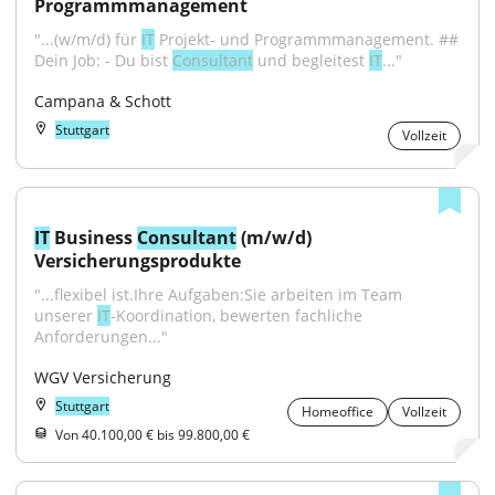
Programmmanagement
"...(w/m/d) für 
IT
 Projekt- und Programmmanagement. ## 
Dein Job: - Du bist 
Consultant
 und begleitest 
IT
..."
Campana & Schott
Stuttgart
Vollzeit
IT
 Business 
Consultant
 (m/w/d) 
Versicherungsprodukte
"...flexibel ist.Ihre Aufgaben:Sie arbeiten im Team 
unserer 
IT
-Koordination, bewerten fachliche 
Anforderungen..."
WGV Versicherung
Stuttgart
Homeoffice
Vollzeit
Von 40.100,00 € bis 99.800,00 €