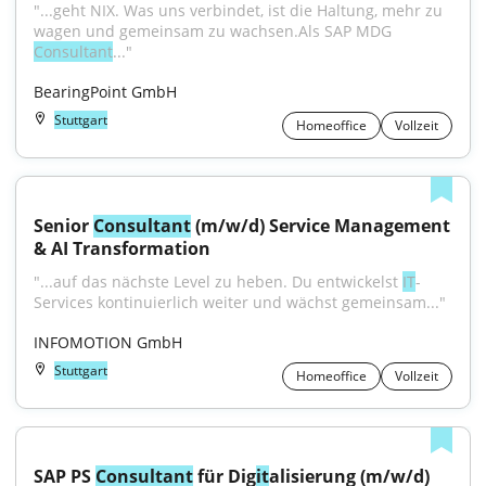
"...geht NIX. Was uns verbindet, ist die Haltung, mehr zu 
wagen und gemeinsam zu wachsen.Als SAP MDG 
Consultant
..."
BearingPoint GmbH
Stuttgart
Homeoffice
Vollzeit
Senior 
Consultant
 (m/w/d) Service Management 
& AI Transformation
"...auf das nächste Level zu heben. Du entwickelst 
IT
-
Services kontinuierlich weiter und wächst gemeinsam..."
INFOMOTION GmbH
Stuttgart
Homeoffice
Vollzeit
SAP PS 
Consultant
 für Dig
it
alisierung (m/w/d)