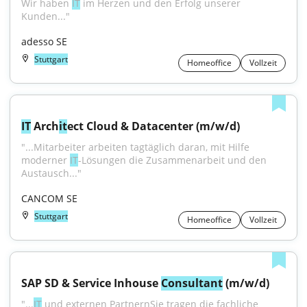
Wir haben 
IT
 im Herzen und den Erfolg unserer 
Kunden..."
adesso SE
Stuttgart
Homeoffice
Vollzeit
IT
 Arch
it
ect Cloud & Datacenter (m/w/d)
"...Mitarbeiter arbeiten tagtäglich daran, mit Hilfe 
moderner 
IT
-Lösungen die Zusammenarbeit und den 
Austausch..."
CANCOM SE
Stuttgart
Homeoffice
Vollzeit
SAP SD & Service Inhouse 
Consultant
 (m/w/d)
"...
IT
 und externen PartnernSie tragen die fachliche 