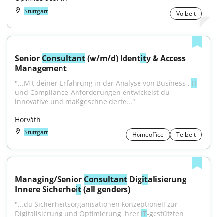
Stuttgart
Vollzeit
Senior 
Consultant
 (w/m/d) Ident
it
y & Access 
Management
"...Mit deiner Erfahrung in der Analyse von Business-, 
IT
- 
und Compliance-Anforderungen entwickelst du 
innovative und maßgeschneiderte..."
Horváth
Stuttgart
Homeoffice
Teilzeit
Managing/Senior 
Consultant
 Dig
it
alisierung 
Innere Sicherhe
it
 (all genders)
"...du Sicherheitsorganisationen konzeptionell zur 
Digitalisierung und Optimierung ihrer 
IT
-gestützten 