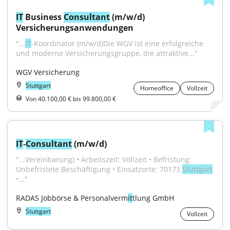
IT
 Business 
Consultant
 (m/w/d) 
Versicherungsanwendungen
"...
IT
-Koordinator (m/w/d)Die WGV ist eine erfolgreiche 
und moderne Versicherungsgruppe, die attraktive..."
WGV Versicherung
Stuttgart
Homeoffice
Vollzeit
Von 40.100,00 € bis 99.800,00 €
IT
-
Consultant
 (m/w/d)
"...Vereinbarung) • Arbeitszeit: Vollzeit • Befristung: 
Unbefristete Beschäftigung • Einsatzorte: 70173 
Stuttgart
•..."
RADAS Jobbörse & Personalverm
it
tlung GmbH
Stuttgart
Vollzeit