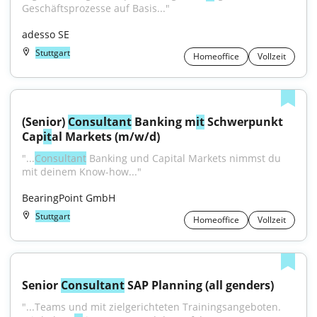
Geschäftsprozesse auf Basis..."
adesso SE
Stuttgart
Homeoffice
Vollzeit
(Senior) 
Consultant
 Banking m
it
 Schwerpunkt 
Cap
it
al Markets (m/w/d)
"...
Consultant
 Banking und Capital Markets nimmst du 
mit deinem Know-how..."
BearingPoint GmbH
Stuttgart
Homeoffice
Vollzeit
Senior 
Consultant
 SAP Planning (all genders)
"...Teams und mit zielgerichteten Trainingsangeboten. 