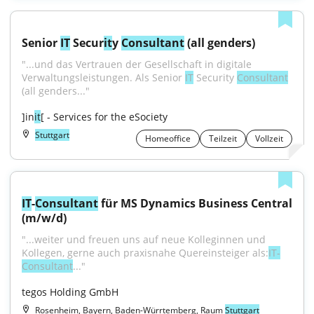
Senior 
IT
 Secur
it
y 
Consultant
 (all genders)
"...und das Vertrauen der Gesellschaft in digitale 
Verwaltungsleistungen. Als Senior 
IT
 Security 
Consultant
(all genders..."
]in
it
[ - Services for the eSociety
Stuttgart
Homeoffice
Teilzeit
Vollzeit
IT
-
Consultant
 für MS Dynamics Business Central 
(m/w/d)
"...weiter und freuen uns auf neue Kolleginnen und 
Kollegen, gerne auch praxisnahe Quereinsteiger als:
IT-
Consultant
..."
tegos Holding GmbH
Rosenheim, Bayern, Baden-Würrtemberg, Raum
Stuttgart