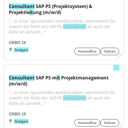
Consultant
 SAP PS (Projektsystem) & 
Projektle
it
ung (m/w/d)
"...In einer spannenden Kombifunktion übernimmst Du 
sowohl die Rolle des SAP PS 
Consultants
 als auch die 
Rolle als Gesamt..."
ORBIS SE
Stuttgart
Homeoffice
Vollzeit
Consultant
 SAP PS m
it
 Projektmanagement 
(m/w/d)
"...In einer spannenden Kombifunktion übernimmst Du 
sowohl die Rolle des SAP PS 
Consultants
 als auch die 
Rolle als Gesamt..."
ORBIS SE
Stuttgart
Homeoffice
Vollzeit