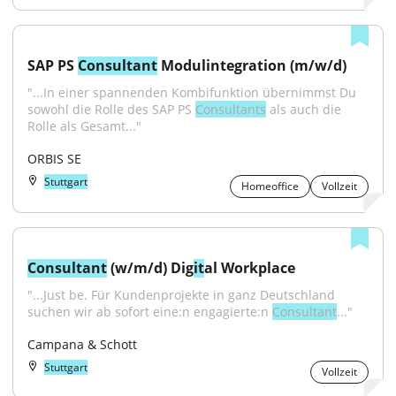
SAP PS 
Consultant
 Modulintegration (m/w/d)
"...In einer spannenden Kombifunktion übernimmst Du 
sowohl die Rolle des SAP PS 
Consultants
 als auch die 
Rolle als Gesamt..."
ORBIS SE
Stuttgart
Homeoffice
Vollzeit
Consultant
 (w/m/d) Dig
it
al Workplace
"...Just be. Für Kundenprojekte in ganz Deutschland 
suchen wir ab sofort eine:n engagierte:n 
Consultant
..."
Campana & Schott
Stuttgart
Vollzeit