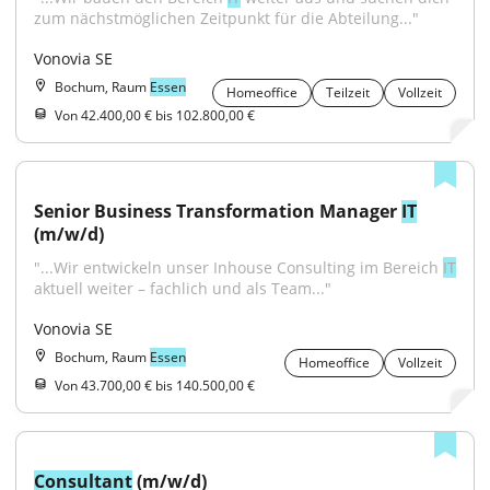
zum nächstmöglichen Zeitpunkt für die Abteilung..."
Vonovia SE
Bochum, Raum
Essen
Homeoffice
Teilzeit
Vollzeit
Von 42.400,00 € bis 102.800,00 €
Senior Business Transformation Manager 
IT
(m/w/d)
"...Wir entwickeln unser Inhouse Consulting im Bereich 
IT
aktuell weiter – fachlich und als Team..."
Vonovia SE
Bochum, Raum
Essen
Homeoffice
Vollzeit
Von 43.700,00 € bis 140.500,00 €
Consultant
 (m/w/d)