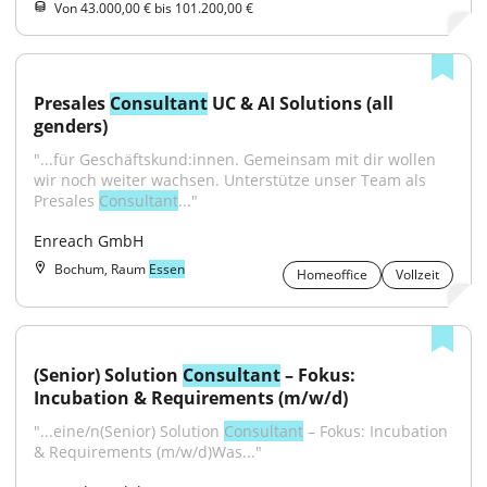
Von 43.000,00 € bis 101.200,00 €
Presales 
Consultant
 UC & AI Solutions (all 
genders)
"...für Geschäftskund:innen. Gemeinsam mit dir wollen 
wir noch weiter wachsen. Unterstütze unser Team als 
Presales 
Consultant
..."
Enreach GmbH
Bochum, Raum
Essen
Homeoffice
Vollzeit
(Senior) Solution 
Consultant
 – Fokus: 
Incubation & Requirements (m/w/d)
"...eine/n(Senior) Solution 
Consultant
 – Fokus: Incubation 
& Requirements (m/w/d)Was..."