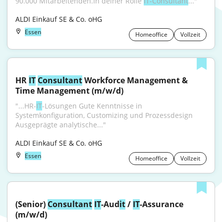
90.000 Mitarbeitenden.In deiner Rolle 
IT-Consultant
..."
ALDI Einkauf SE & Co. oHG
Essen
Homeoffice
Vollzeit
HR 
IT
Consultant
 Workforce Management & 
Time Management (m/w/d)
"...HR-
IT
-Lösungen Gute Kenntnisse in 
Systemkonfiguration, Customizing und Prozessdesign 
Ausgeprägte analytische..."
ALDI Einkauf SE & Co. oHG
Essen
Homeoffice
Vollzeit
(Senior) 
Consultant
IT
-Aud
it
 / 
IT
-Assurance 
(m/w/d)