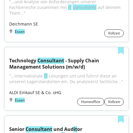
"...und Analyse von Anforderungen unserer 
Fachbereiche zusammen mit 
IT
Consultants
 auf deinem 
Team..."
Deichmann SE
Essen
Vollzeit
Technology 
Consultant
 - Supply Chain 
Management Solutions (m/w/d)
"...internationale 
IT
‑Lösungen um und führst diese an 
unseren Lagerstandorten ein. Du analysierst fachliche..."
ALDI Einkauf SE & Co. oHG
Essen
Homeoffice
Vollzeit
Senior 
Consultant
 und Aud
it
or 