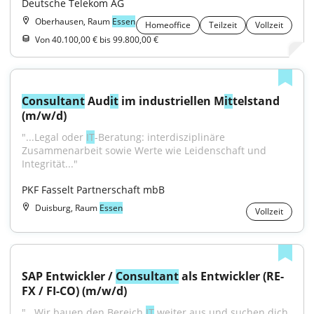
Deutsche Telekom AG
Oberhausen, Raum
Essen
Homeoffice
Teilzeit
Vollzeit
Von 40.100,00 € bis 99.800,00 €
Consultant
 Aud
it
 im industriellen M
it
telstand 
(m/w/d)
"...Legal oder 
IT
-Beratung: interdisziplinäre 
Zusammenarbeit sowie Werte wie Leidenschaft und 
Integrität..."
PKF Fasselt Partnerschaft mbB
Duisburg, Raum
Essen
Vollzeit
SAP Entwickler / 
Consultant
 als Entwickler (RE-
FX / FI-CO) (m/w/d)
"...Wir bauen den Bereich 
IT
 weiter aus und suchen dich 