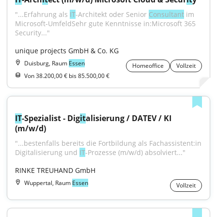
"...Erfahrung als 
IT
-Architekt oder Senior 
Consultant
 im 
Microsoft-UmfeldSehr gute Kenntnisse in:Microsoft 365 
Security..."
unique projects GmbH & Co. KG
Duisburg, Raum
Essen
Homeoffice
Vollzeit
Von 38.200,00 € bis 85.500,00 €
IT
-Spezialist - Dig
it
alisierung / DATEV / KI 
(m/w/d)
"...bestenfalls bereits die Fortbildung als Fachassistent:in 
Digitalisierung und 
IT
-Prozesse (m/w/d) absolviert..."
RINKE TREUHAND GmbH
Wuppertal, Raum
Essen
Vollzeit