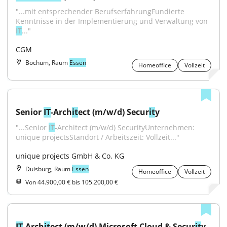
"...mit entsprechender BerufserfahrungFundierte 
Kenntnisse in der Implementierung und Verwaltung von 
IT
..."
CGM
Bochum, Raum
Essen
Homeoffice
Vollzeit
Senior 
IT
-Arch
it
ect (m/w/d) Secur
it
y
"...Senior 
IT
-Architect (m/w/d) SecurityUnternehmen: 
unique projectsStandort / Arbeitszeit: Vollzeit..."
unique projects GmbH & Co. KG
Duisburg, Raum
Essen
Homeoffice
Vollzeit
Von 44.900,00 € bis 105.200,00 €
IT
-Arch
it
ect (m/w/d) Microsoft Cloud & Secur
it
y