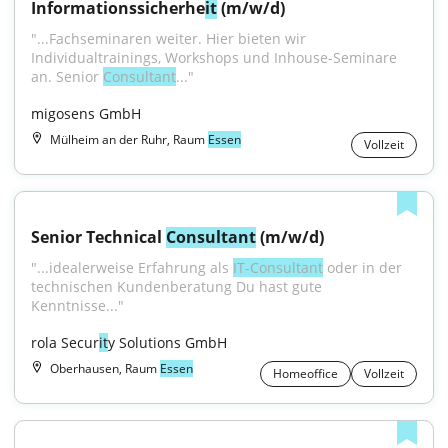
Informationssicherhe
it
 (m/w/d)
"...Fachseminaren weiter. Hier bieten wir 
Individualtrainings, Workshops und Inhouse-Seminare 
an. Senior 
Consultant
..."
migosens GmbH
Mülheim an der Ruhr, Raum
Essen
Vollzeit
Senior Technical 
Consultant
 (m/w/d)
"...idealerweise Erfahrung als 
IT-Consultant
 oder in der 
technischen Kundenberatung Du hast gute 
Kenntnisse..."
rola Secur
it
y Solutions GmbH
Oberhausen, Raum
Essen
Homeoffice
Vollzeit