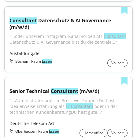
Consultant
 Datenschutz & AI Governance 
(m/w/d)
"...oder unserem Instagram–Kanal vorbei! Als 
Consultant
Datenschutz & AI Governance bist du die zentrale..."
Ausbildung.de
Bochum, Raum
Essen
Vollzeit
Senior Technical 
Consultant
 (m/w/d)
"...Administrator oder im 3rd-Level-SupportDu hast 
idealerweise Erfahrung als 
IT-Consultant
 oder in der 
technischen KundenberatungDu hast gute..."
Deutsche Telekom AG
Oberhausen, Raum
Essen
Homeoffice
Vollzeit