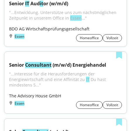
Senior 
IT
 Aud
it
or (w/m/d)
"...Entwicklung. Unterstütze uns zum nächstmöglichen 
Zeitpunkt in unserem Office in 
Essen
..."
BDO AG Wirtschaftsprüfungsgesellschaft
Essen
Homeoffice
Vollzeit
Senior 
Consultant
 (m/w/d) Energiehandel
"...Interesse für die Herausforderungen der 
Energiewirtschaft und eine Affinität zu 
IT
 Du hast 
mindestens 5..."
The Advisory House GmbH
Essen
Homeoffice
Vollzeit