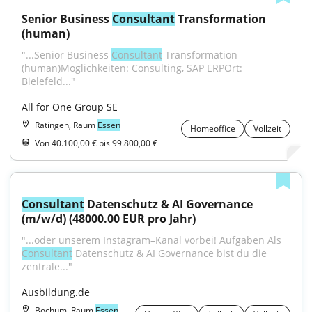
Senior Business 
Consultant
 Transformation 
(human)
"...Senior Business 
Consultant
 Transformation 
(human)Möglichkeiten: Consulting, SAP ERPOrt: 
Bielefeld..."
All for One Group SE
Ratingen, Raum
Essen
Homeoffice
Vollzeit
Von 40.100,00 € bis 99.800,00 €
Consultant
 Datenschutz & AI Governance 
(m/w/d) (48000.00 EUR pro Jahr)
"...oder unserem Instagram–Kanal vorbei! Aufgaben Als 
Consultant
 Datenschutz & AI Governance bist du die 
zentrale..."
Ausbildung.de
Bochum, Raum
Essen