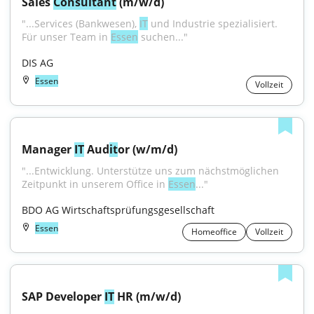
Sales 
Consultant
 (m/w/d)
"...Services (Bankwesen), 
IT
 und Industrie spezialisiert. 
Für unser Team in 
Essen
 suchen..."
DIS AG
Essen
Vollzeit
Manager 
IT
 Aud
it
or (w/m/d)
"...Entwicklung. Unterstütze uns zum nächstmöglichen 
Zeitpunkt in unserem Office in 
Essen
..."
BDO AG Wirtschaftsprüfungsgesellschaft
Essen
Homeoffice
Vollzeit
SAP Developer 
IT
 HR (m/w/d)