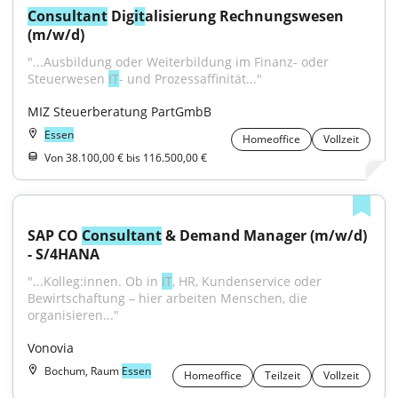
Consultant
 Dig
it
alisierung Rechnungswesen 
(m/w/d)
"...Ausbildung oder Weiterbildung im Finanz- oder 
Steuerwesen 
IT
- und Prozessaffinität..."
MIZ Steuerberatung PartGmbB
Essen
Homeoffice
Vollzeit
Von 38.100,00 € bis 116.500,00 €
SAP CO 
Consultant
 & Demand Manager (m/w/d) 
- S/4HANA
"...Kolleg:innen. Ob in 
IT
, HR, Kundenservice oder 
Bewirtschaftung – hier arbeiten Menschen, die 
organisieren..."
Vonovia
Bochum, Raum
Essen
Homeoffice
Teilzeit
Vollzeit