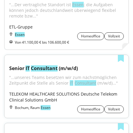
"...Der vertragliche Standort ist 
Essen
; die Aufgaben 
können jedoch deutschlandweit überwiegend flexibel 
remote bzw..."
ETL-Gruppe
Essen
Homeoffice
Vollzeit
Von 41.100,00 € bis 106.600,00 €
Senior 
IT
Consultant
 (m/w/d)
"...unseres Teams besetzen wir zum nächstmöglichen 
Zeitpunkt die Stelle als Senior 
IT
Consultant
 (m/w/d)..."
TELEKOM HEALTHCARE SOLUTIONS Deutsche Telekom 
Clinical Solutions GmbH
Bochum, Raum
Essen
Homeoffice
Vollzeit