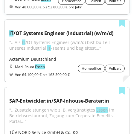
Homeoffice
Teilzeit
Vollzeit
Von 48.000,00 € bis 52.800,00 € pro Jahr
IT
/OT Systems Engineer (Industrial) (w/m/d)
"...Als 
IT
/OT Systems Engineer (w/m/d) bist Du Teil 
unseres Industrial 
IT
-Teams und begleitest..."
Actemium Deutschland
Marl, Raum
Essen
Homeoffice
Vollzeit
Von 64.100,00 € bis 163.500,00 €
SAP-Entwickler:in/SAP-Inhouse-Berater:in
"...Zusatzleistungen wie z. B. vergünstigtes 
Essen
 im 
Betriebsrestaurant, Zugang zum Corporate Benefits 
Portal..."
TÜV NORD Service GmbH & Co. KG