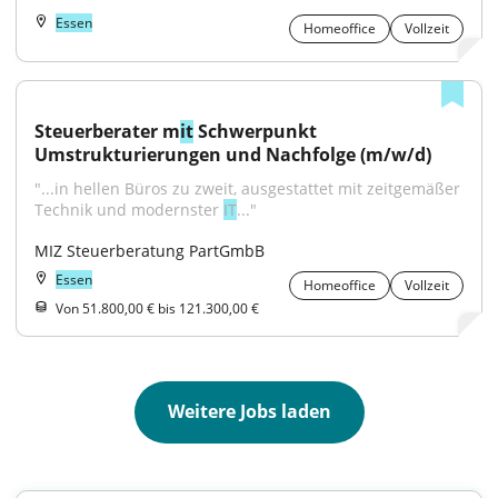
Essen
Homeoffice
Vollzeit
Steuerberater m
it
 Schwerpunkt 
Umstrukturierungen und Nachfolge (m/w/d)
"...in hellen Büros zu zweit, ausgestattet mit zeitgemäßer 
Technik und modernster 
IT
..."
MIZ Steuerberatung PartGmbB
Essen
Homeoffice
Vollzeit
Von 51.800,00 € bis 121.300,00 €
Weitere Jobs laden