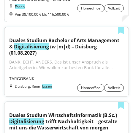
Essen
Homeoffice
Vollzeit
Von 38.100,00 € bis 116.500,00 €
Duales Studium Bachelor of Arts Management 
& 
Digitalisierung
 (w|m|d) – Duisburg 
(01.08.2027)
BANK. ECHT. ANDERS. Das ist unser Anspruch als 
Arbeitgeberin. Wir wollen zur besten Bank für alle...
TARGOBANK
Duisburg, Raum
Essen
Homeoffice
Vollzeit
Duales Studium Wirtschaftsinformatik (B.Sc.) 
Digitalisierung
 trifft Nachhaltigkeit – gestalte 
mit uns die Wasserwirtschaft von morgen