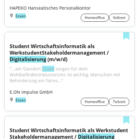
HAPEKO Hanseatisches Personalkontor
Essen
Homeoffice
Vollzeit
Student Wirtschaftsinformatik als 
WerkstudentStakeholdermanagement / 
Digitalisierung
 (m/w/d)
"...am Standort 
Essen
 sorgen für dein 
WohlbefindenInklusionUns ist wichtig, Menschen mit 
Behinderung ein faires..."
E.ON impulse GmbH
Essen
Homeoffice
Teilzeit
Student Wirtschaftsinformatik als Werkstudent 
Stakeholdermanagement / 
Digitalisierung