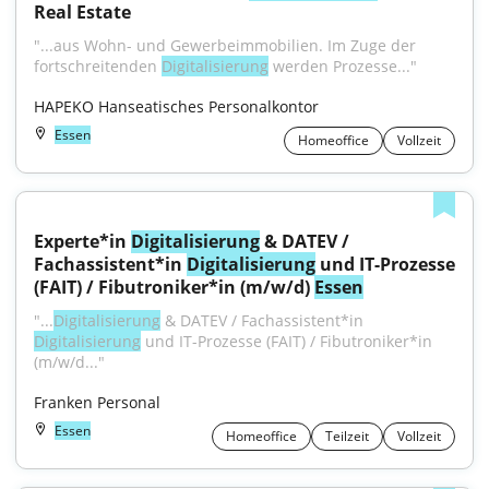
Real Estate
"...aus Wohn- und Gewerbeimmobilien. Im Zuge der 
fortschreitenden 
Digitalisierung
 werden Prozesse..."
HAPEKO Hanseatisches Personalkontor
Essen
Homeoffice
Vollzeit
Experte*in 
Digitalisierung
 & DATEV / 
Fachassistent*in 
Digitalisierung
 und IT-Prozesse 
(FAIT) / Fibutroniker*in (m/w/d) 
Essen
"...
Digitalisierung
 & DATEV / Fachassistent*in 
Digitalisierung
 und IT-Prozesse (FAIT) / Fibutroniker*in 
(m/w/d..."
Franken Personal
Essen
Homeoffice
Teilzeit
Vollzeit