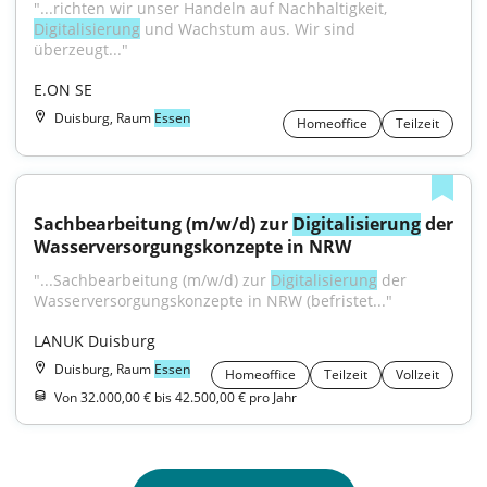
"...richten wir unser Handeln auf Nachhaltigkeit, 
Digitalisierung
 und Wachstum aus. Wir sind 
überzeugt..."
E.ON SE
Duisburg, Raum
Essen
Homeoffice
Teilzeit
Sachbearbeitung (m/w/d) zur 
Digitalisierung
 der 
Wasserversorgungskonzepte in NRW
"...Sachbearbeitung (m/w/d) zur 
Digitalisierung
 der 
Wasserversorgungskonzepte in NRW (befristet..."
LANUK Duisburg
Duisburg, Raum
Essen
Homeoffice
Teilzeit
Vollzeit
Von 32.000,00 € bis 42.500,00 € pro Jahr