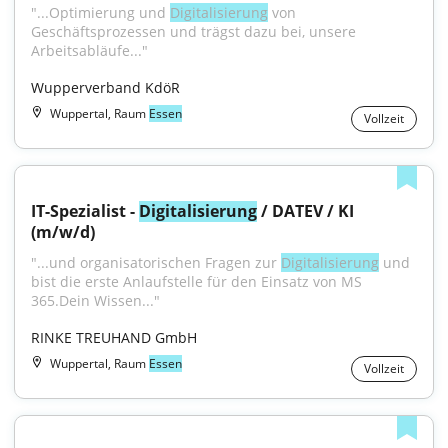
"...Optimierung und 
Digitalisierung
 von 
Geschäftsprozessen und trägst dazu bei, unsere 
Arbeitsabläufe..."
Wupperverband KdöR
Wuppertal, Raum
Essen
Vollzeit
IT-Spezialist - 
Digitalisierung
 / DATEV / KI 
(m/w/d)
"...und organisatorischen Fragen zur 
Digitalisierung
 und 
bist die erste Anlaufstelle für den Einsatz von MS 
365.Dein Wissen..."
RINKE TREUHAND GmbH
Wuppertal, Raum
Essen
Vollzeit