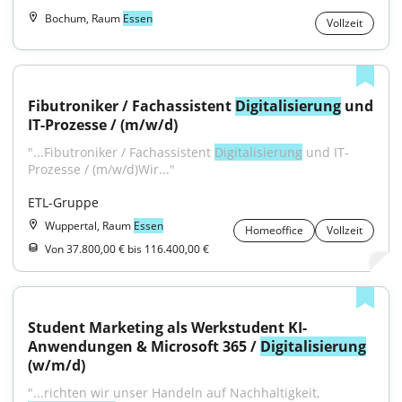
Bochum, Raum
Essen
Vollzeit
Fibutroniker / Fachassistent 
Digitalisierung
 und 
IT-Prozesse / (m/w/d)
"...Fibutroniker / Fachassistent 
Digitalisierung
 und IT-
Prozesse / (m/w/d)Wir..."
ETL-Gruppe
Wuppertal, Raum
Essen
Homeoffice
Vollzeit
Von 37.800,00 € bis 116.400,00 €
Student Marketing als Werkstudent KI-
Anwendungen & Microsoft 365 / 
Digitalisierung
(w/m/d)
"...richten wir unser Handeln auf Nachhaltigkeit, 