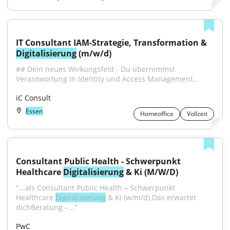
IT Consultant IAM-Strategie, Transformation & 
Digitalisierung
 (m/w/d)
## Dein neues Wirkungsfeld - Du übernimmst 
Verantwortung in Identity und Access Management...
iC Consult
Essen
Homeoffice
Vollzeit
Consultant Public Health - Schwerpunkt 
Healthcare 
Digitalisierung
 & Ki (M/W/D)
"...als Consultant Public Health – Schwerpunkt 
Healthcare 
Digitalisierung
 & KI (w/m/d).Das erwartet 
dichBeratung –..."
PwC