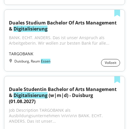
Duales Studium Bachelor Of Arts Management 
& 
Digitalisierung
BANK. ECHT. ANDERS. Das ist unser Anspruch als 
Arbeitgeberin. Wir wollen zur besten Bank für alle...
TARGOBANK
Duisburg, Raum
Essen
Vollzeit
Duale Studentin Bachelor of Arts Management 
& 
Digitalisierung
 (w|m|d) - Duisburg 
(01.08.2027)
Job Description TARGOBANK als 
Ausbildungsunternehmen \n\n\n\n BANK. ECHT. 
ANDERS. Das ist unser...