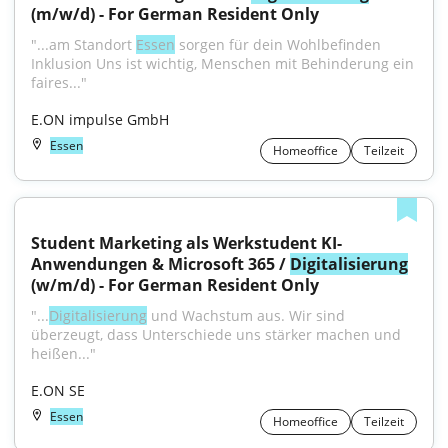
(m/w/d) - For German Resident Only
"...am Standort 
Essen
 sorgen für dein Wohlbefinden 
Inklusion Uns ist wichtig, Menschen mit Behinderung ein 
faires..."
E.ON impulse GmbH
Essen
Homeoffice
Teilzeit
Student Marketing als Werkstudent KI-
Anwendungen & Microsoft 365 / 
Digitalisierung
(w/m/d) - For German Resident Only
"...
Digitalisierung
 und Wachstum aus. Wir sind 
überzeugt, dass Unterschiede uns stärker machen und 
heißen..."
E.ON SE
Essen
Homeoffice
Teilzeit