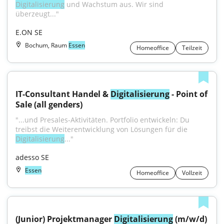
Digitalisierung
 und Wachstum aus. Wir sind 
überzeugt..."
E.ON SE
Bochum, Raum
Essen
Homeoffice
Teilzeit
IT-Consultant Handel & 
Digitalisierung
 - Point of 
Sale (all genders)
"...und Presales-Aktivitäten. Portfolio entwickeln: Du 
treibst die Weiterentwicklung von Lösungen für die 
Digitalisierung
..."
adesso SE
Essen
Homeoffice
Vollzeit
(Junior) Projektmanager 
Digitalisierung
 (m/w/d) 