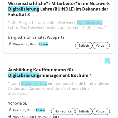
Digitalisierung
 Lehre (BU:NDLE) im Dekanat der 
Fakultät 3
"...für Bergische Universität: Netzwerk 
Digitalisierung
Lehre. Das Netzwerk besteht aus wissenschaftlichen..."
Bergische Universität Wuppertal
Wuppertal, Raum
Essen
Teilzeit
Vollzeit
Ausbildung Kauffrau:mann für 
Digitalisierung
smanagement Bochum 1
"...und 
Digitalisierung
 ein und tauschst dich mit anderen 
Azubis aus.Darauf kannst du dich freuen.Eine 
attraktive..."
Vonovia SE
Bochum, Raum
Essen
Homeoffice
Teilzeit
Vollzeit
Von 37.700,00 € bis 89.100,00 €