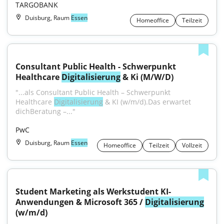
TARGOBANK
Duisburg, Raum
Essen
Homeoffice
Teilzeit
Consultant Public Health - Schwerpunkt 
Healthcare 
Digitalisierung
 & Ki (M/W/D)
"...als Consultant Public Health – Schwerpunkt 
Healthcare 
Digitalisierung
 & KI (w/m/d).Das erwartet 
dichBeratung –..."
PwC
Duisburg, Raum
Essen
Homeoffice
Teilzeit
Vollzeit
Student Marketing als Werkstudent KI-
Anwendungen & Microsoft 365 / 
Digitalisierung
(w/m/d)