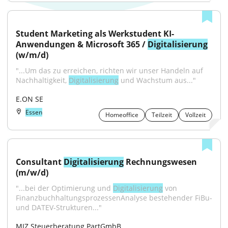
Student Marketing als Werkstudent KI-
Anwendungen & Microsoft 365 / 
Digitalisierung
(w/m/d)
"...Um das zu erreichen, richten wir unser Handeln auf 
Nachhaltigkeit, 
Digitalisierung
 und Wachstum aus..."
E.ON SE
Essen
Homeoffice
Teilzeit
Vollzeit
Consultant 
Digitalisierung
 Rechnungswesen 
(m/w/d)
"...bei der Optimierung und 
Digitalisierung
 von 
FinanzbuchhaltungsprozessenAnalyse bestehender FiBu- 
und DATEV-Strukturen..."
MIZ Steuerberatung PartGmbB