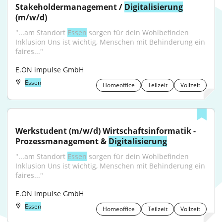
Stakeholdermanagement / 
Digitalisierung
(m/w/d)
"...am Standort 
Essen
 sorgen für dein Wohlbefinden 
Inklusion Uns ist wichtig, Menschen mit Behinderung ein 
faires..."
E.ON impulse GmbH
Essen
Homeoffice
Teilzeit
Vollzeit
Werkstudent (m/w/d) Wirtschaftsinformatik - 
Prozessmanagement & 
Digitalisierung
"...am Standort 
Essen
 sorgen für dein Wohlbefinden 
Inklusion Uns ist wichtig, Menschen mit Behinderung ein 
faires..."
E.ON impulse GmbH
Essen
Homeoffice
Teilzeit
Vollzeit