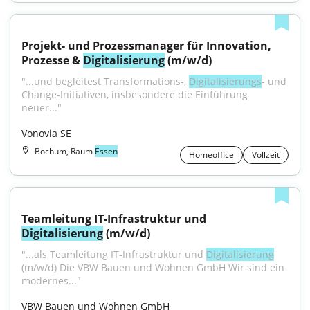
Projekt- und Prozessmanager für Innovation, 
Prozesse & 
Digitalisierung
 (m/w/d)
"...und begleitest Transformations-, 
Digitalisierungs
- und 
Change-Initiativen, insbesondere die Einführung 
neuer..."
Vonovia SE
Bochum, Raum
Essen
Homeoffice
Vollzeit
Teamleitung IT-Infrastruktur und 
Digitalisierung
 (m/w/d)
"...als Teamleitung IT-Infrastruktur und 
Digitalisierung
(m/w/d) Die VBW Bauen und Wohnen GmbH Wir sind ein 
modernes..."
VBW Bauen und Wohnen GmbH