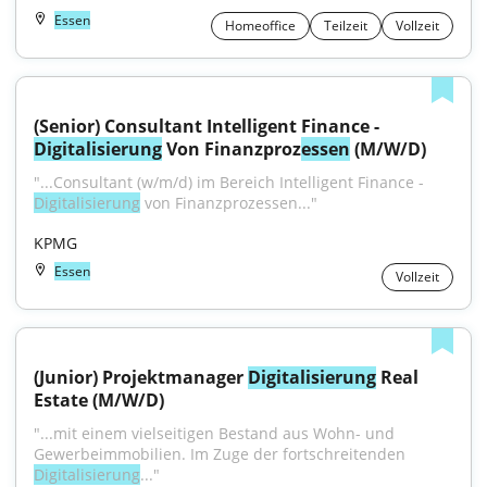
Essen
Homeoffice
Teilzeit
Vollzeit
(Senior) Consultant Intelligent Finance - 
Digitalisierung
 Von Finanzproz
essen
 (M/W/D)
"...Consultant (w/m/d) im Bereich Intelligent Finance - 
Digitalisierung
 von Finanzprozessen..."
KPMG
Essen
Vollzeit
(Junior) Projektmanager 
Digitalisierung
 Real 
Estate (M/W/D)
"...mit einem vielseitigen Bestand aus Wohn- und 
Gewerbeimmobilien. Im Zuge der fortschreitenden 
Digitalisierung
..."