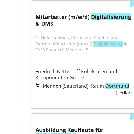
Mitarbeiter (m/w/d) 
Digitalisierung
& DMS
"...Unternehmen, für unsere Kunden und 
Partner. Mitarbeiter (m/w/d) 
Digitalisierung
 & 
DMS Standort: Menden..."
Friedrich Nettelhoff Kollektoren und 
Komponenten GmbH
Menden (Sauerland), Raum
Dortmund
Vollzeit
Ausbildung Kaufleute für 