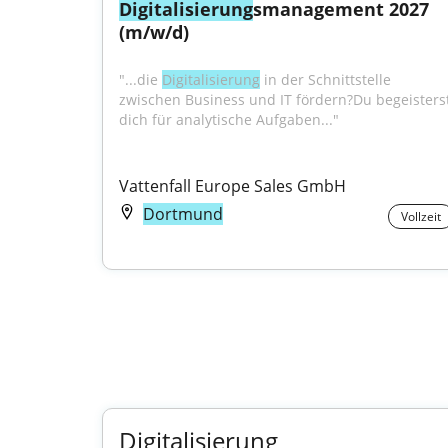
Digitalisierung
smanagement 2027 
(m/w/d)
"...die 
Digitalisierung
 in der Schnittstelle 
zwischen Business und IT fördern?Du begeisterst
dich für analytische Aufgaben..."
Vattenfall Europe Sales GmbH
Dortmund
Vollzeit
Digitalisierung