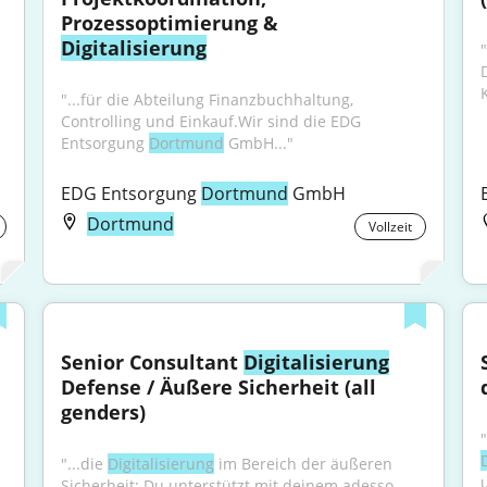
Prozessoptimierung & 
Digitalisierung
"...für die Abteilung Finanzbuchhaltung, 
Controlling und Einkauf.Wir sind die EDG 
Entsorgung 
Dortmund
 GmbH..."
EDG Entsorgung 
Dortmund
 GmbH
Dortmund
Vollzeit
Senior Consultant 
Digitalisierung
Defense / Äußere Sicherheit (all 
genders)
"...die 
Digitalisierung
 im Bereich der äußeren 
Sicherheit: Du unterstützt mit deinem adesso 