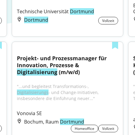
Technische Universität 
Dortmund
Dortmund
Vollzeit
Projekt- und Prozessmanager für 
Innovation, Prozesse & 
Digitalisierung
 (m/w/d)
"...und begleitest Transformations-, 
"
Digitalisierungs
- und Change-Initiativen, 
e
insbesondere die Einführung neuer..."
Vonovia SE
Bochum, Raum
Dortmund
Homeoffice
Vollzeit