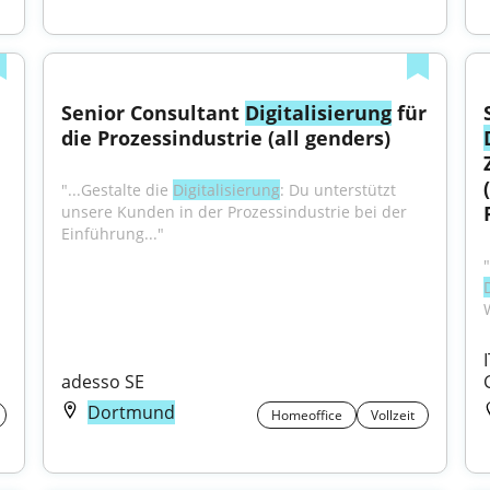
Senior Consultant 
Digitalisierung
 für 
die Prozessindustrie (all genders)
"...Gestalte die 
Digitalisierung
: Du unterstützt 
unsere Kunden in der Prozessindustrie bei der 
Einführung..."
adesso SE
Dortmund
Homeoffice
Vollzeit