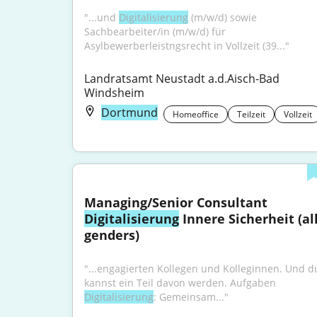
"...und 
Digitalisierung
 (m/w/d) sowie 
Sachbearbeiter/in (m/w/d) für 
Asylbewerberleistngsrecht in Vollzeit (39..."
Landratsamt Neustadt a.d.Aisch-Bad 
Windsheim
Dortmund
Homeoffice
Teilzeit
Vollzeit
Managing/Senior Consultant 
Digitalisierung
 Innere Sicherheit (all
genders)
"...engagierten Kollegen und Kolleginnen. Und du
kannst ein Teil davon werden. Aufgaben 
Digitalisierung
: Gemeinsam..."