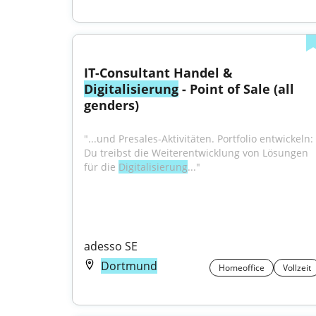
IT-Consultant Handel & 
Digitalisierung
 - Point of Sale (all 
genders)
"...und Presales-Aktivitäten. Portfolio entwickeln: 
Du treibst die Weiterentwicklung von Lösungen 
für die 
Digitalisierung
..."
adesso SE
Dortmund
Homeoffice
Vollzeit