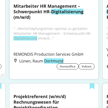
Mitarbeiter HR Management – 
Schwerpunkt HR-
Digitalisierung
(m/w/d)
"...Wertschöpfungslinien optimal zu gestalten. 
"
Mitarbeiter HR Management – Schwerpunkt HR-
Digitalisierung
 (m/w/d..."
f
REMONDIS Production Services GmbH
Lünen, Raum
Dortmund
Homeoffice
Vollzeit
Projektreferent (w/m/d) 
 
Rechnungswesen für 
Projektkoordination, 