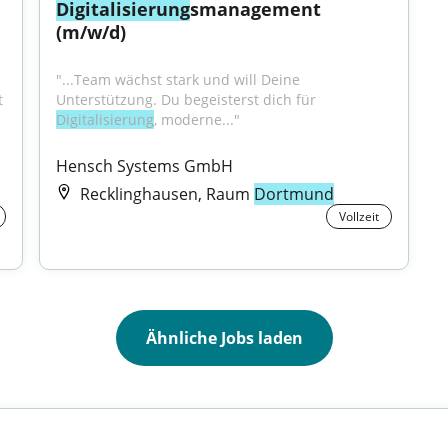
Digitalisierung
smanagement 
(m/w/d)
"...Team wächst stark und will Deine 
 
Unterstützung. Du begeisterst dich für 
Digitalisierung
, moderne..."
Hensch Systems GmbH
Recklinghausen, Raum
Dortmund
Vollzeit
Ähnliche Jobs laden