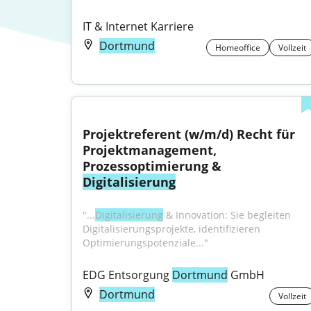
IT & Internet Karriere
Dortmund
Homeoffice
Vollzeit
Projektreferent (w/m/d) Recht für 
Projektmanagement, 
Prozessoptimierung & 
Digitalisierung
"...
Digitalisierung
 & Innovation: Sie begleiten 
Digitalisierungsprojekte, identifizieren 
Optimierungspotenziale..."
EDG Entsorgung 
Dortmund
 GmbH
Dortmund
Vollzeit