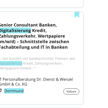
Senior Consultant Banken, 
Digitalisierung
 Kredit, 
Zahlungsverkehr, Wertpapiere 
(m/w/d) – Schnittstelle zwischen 
Fachabteilung und IT in Banken
"...bei Kunden mit bankfachlichen Themen, wie 
Digitalisierung
 Kredit, Zahlungsverkehr, 
Wertpapiere (m/w/d..."
IT Personalberatung Dr. Dienst & Wenzel 
GmbH & Co. KG
Dortmund
Vollzeit