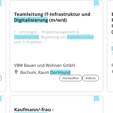
Teamleitung IT-Infrastruktur und 
Digitalisierung
 (m/w/d)
"...Leistungen. - Projektmanagement & 
Digitalisierung
: Begleitung von 
Digitalisierungs
- 
und IT-Projekten..."
"
VBW Bauen und Wohnen GmbH
Bochum, Raum
Dortmund
Homeoffice
Vollzeit
Kaufmann/-frau - 