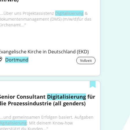
"...Über uns Projektassistenz 
Digitalisierung
 & 
Dokumentenmanagement (DMS) (m/w/d)für das 
Kirchenamt..."
Evangelische Kirche in Deutschland (EKD)
Dortmund
Vollzeit
Senior Consultant 
Digitalisierung
 für 
die Prozessindustrie (all genders)
"...und gemeinsamen Erfolgen basiert. Aufgaben 
Digitalisierung
: Mit deinem Know-how 
unterstützt du Kunden..."