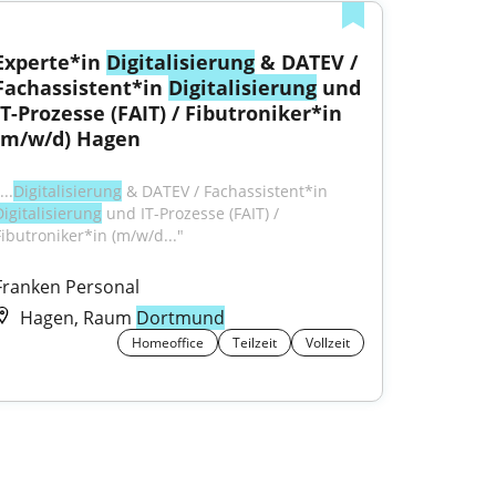
Experte*in 
Digitalisierung
 & DATEV / 
Fachassistent*in 
Digitalisierung
 und 
IT-Prozesse (FAIT) / Fibutroniker*in 
(m/w/d) Hagen
...
Digitalisierung
 & DATEV / Fachassistent*in 
Digitalisierung
 und IT-Prozesse (FAIT) / 
Fibutroniker*in (m/w/d..."
Franken Personal
Hagen, Raum
Dortmund
Homeoffice
Teilzeit
Vollzeit