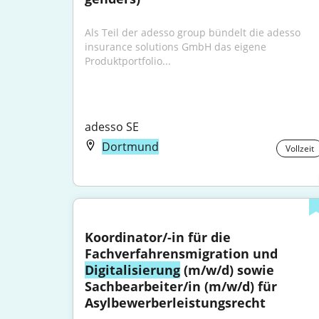
Als Teil der adesso group bündelt die adesso 
insurance solutions GmbH das eigene 
Produktportfolio...
adesso SE
Dortmund
Vollzeit
Koordinator/-in für die 
Fachverfahrensmigration und 
Digitalisierung
 (m/w/d) sowie 
Sachbearbeiter/in (m/w/d) für 
Asylbewerberleistungsrecht