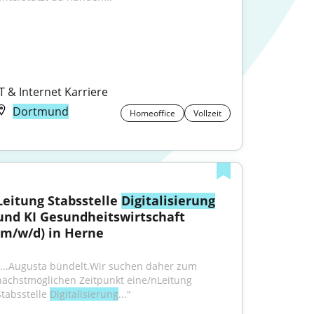
IT & Internet Karriere
Dortmund
Homeoffice
Vollzeit
Leitung Stabsstelle 
Digitalisierung
und KI Gesundheitswirtschaft 
(m/w/d) in Herne
"...Augusta bündelt.Wir suchen daher zum 
nächstmöglichen Zeitpunkt eine/nLeitung 
Stabsstelle 
Digitalisierung
..."