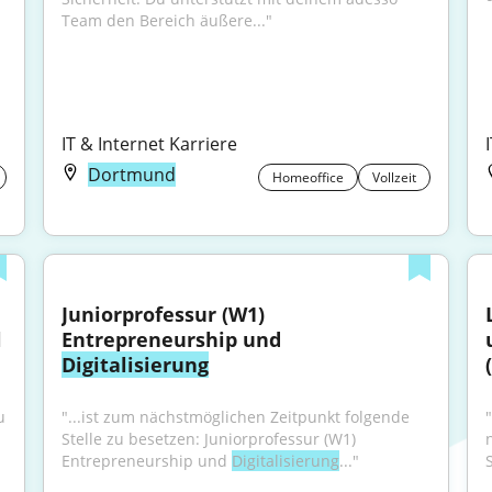
Team den Bereich äußere..."
IT & Internet Karriere
Dortmund
Homeoffice
Vollzeit
Juniorprofessur (W1) 
 
Entrepreneurship und 
Digitalisierung
 
"...ist zum nächstmöglichen Zeitpunkt folgende 
Stelle zu besetzen: Juniorprofessur (W1) 
Entrepreneurship und 
Digitalisierung
..."