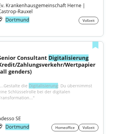
Ev. Krankenhausgemeinschaft Herne | 
Castrop-Rauxel
Dortmund
Vollzeit
Senior Consultant 
Digitalisierung
Kredit/Zahlungsverkehr/Wertpapier 
(all genders)
...Gestalte die 
Digitalisierung
: Du übernimmst 
ine Schlüsselrolle bei der digitalen 
Transformation..."
adesso SE
Dortmund
Homeoffice
Vollzeit