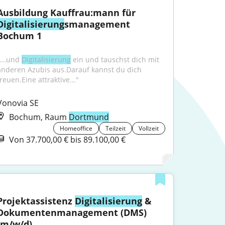
Ausbildung Kauffrau:mann für 
Digitalisierung
smanagement 
Bochum 1
...und 
Digitalisierung
 ein und tauschst dich mit 
anderen Azubis aus.Darauf kannst du dich 
reuen.Eine attraktive..."
Vonovia SE
Bochum, Raum
Dortmund
Homeoffice
Teilzeit
Vollzeit
Von 37.700,00 € bis 89.100,00 €
Projektassistenz 
Digitalisierung
 & 
Dokumentenmanagement (DMS) 
(m/w/d)