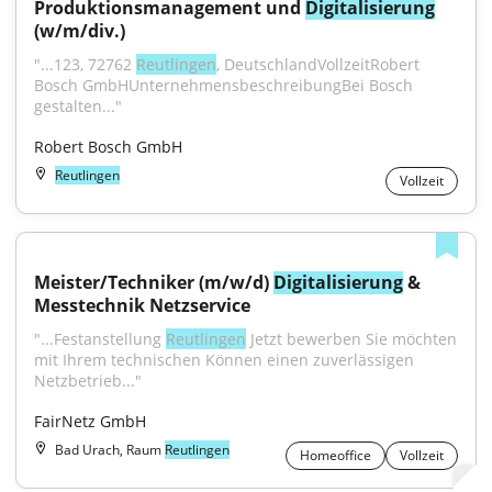
Produktionsmanagement und 
Digitalisierung
(w/m/div.)
"...123, 72762 
Reutlingen
, DeutschlandVollzeitRobert 
Bosch GmbHUnternehmensbeschreibungBei Bosch 
gestalten..."
Robert Bosch GmbH
Reutlingen
Vollzeit
Meister/Techniker (m/w/d) 
Digitalisierung
 & 
Messtechnik Netzservice
"...Festanstellung 
Reutlingen
 Jetzt bewerben Sie möchten 
mit Ihrem technischen Können einen zuverlässigen 
Netzbetrieb..."
FairNetz GmbH
Bad Urach, Raum
Reutlingen
Homeoffice
Vollzeit