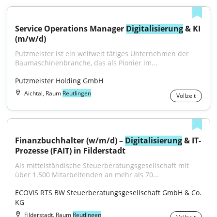
Service Operations Manager 
Digitalisierung
 & KI 
(m/w/d)
Putzmeister ist ein weltweit tätiges Unternehmen der 
Baumaschinenbranche, das als Pionier im...
Putzmeister Holding GmbH
Aichtal, Raum
Reutlingen
Vollzeit
Finanzbuchhalter (w/m/d) – 
Digitalisierung
 & IT-
Prozesse (FAIT) in Filderstadt
Als mittelständische Steuerberatungsgesellschaft mit 
über 1.500 Mitarbeitenden an mehr als 70...
ECOVIS RTS BW Steuerberatungsgesellschaft GmbH & Co. 
KG
Filderstadt, Raum
Reutlingen