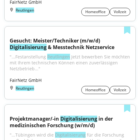
FairNetz GmbH
Reutlingen
Homeoffice
Vollzeit
Gesucht: Meister/Techniker (m/w/d) 
Digitalisierung
 & Messtechnik Netzservice
"...Festanstellung 
Reutlingen
 Jetzt bewerben Sie möchten 
mit Ihrem technischen Können einen zuverlässigen 
Netzbetrieb..."
FairNetz GmbH
Reutlingen
Homeoffice
Vollzeit
Projektmanager/-in 
Digitalisierung
 in der 
medizinischen Forschung (w/m/d)
"...Tübingen wird die 
Digitalisierung
 für die Forschung 