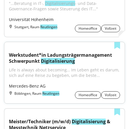
"...Beratung in IT-, 
Digitalisierungs
- und Data-
Governance-Fragen sowie Steuerung des IT..."
Universität Hohenheim
Stuttgart, Raum
Reutlingen
Homeoffice
Vollzeit
Werkstudent*in Ladungsträgermanagement 
Schwerpunkt 
Digitalisierung
Life is always about becoming… Im Leben geht es darum, 
sich auf eine Reise zu begeben, um die beste...
Mercedes-Benz AG
Böblingen, Raum
Reutlingen
Homeoffice
Vollzeit
Meister/Techniker (m/w/d) 
Digitalisierung
 & 
Messtechnik Netzservice