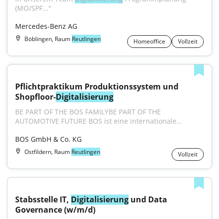
(MO/SPF..."
Mercedes-Benz AG
Böblingen, Raum
Reutlingen
Homeoffice
Vollzeit
Pflichtpraktikum Produktionssystem und 
Shopfloor-
Digitalisierung
BE PART OF THE BOS FAMILYBE PART OF THE 
AUTOMOTIVE FUTURE BOS ist eine internationale...
BOS GmbH & Co. KG
Ostfildern, Raum
Reutlingen
Vollzeit
Stabsstelle IT, 
Digitalisierung
 und Data 
Governance (w/m/d)