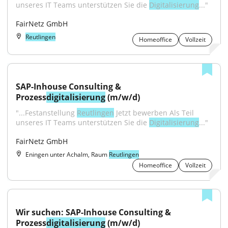
unseres IT Teams unterstützen Sie die 
Digitalisierung
..."
FairNetz GmbH
Reutlingen
Homeoffice
Vollzeit
SAP-Inhouse Consulting & 
Prozess
digitalisierung
 (m/w/d)
"...Festanstellung 
Reutlingen
 Jetzt bewerben Als Teil 
unseres IT Teams unterstützen Sie die 
Digitalisierung
..."
FairNetz GmbH
Eningen unter Achalm, Raum
Reutlingen
Homeoffice
Vollzeit
Wir suchen: SAP-Inhouse Consulting & 
Prozess
digitalisierung
 (m/w/d)