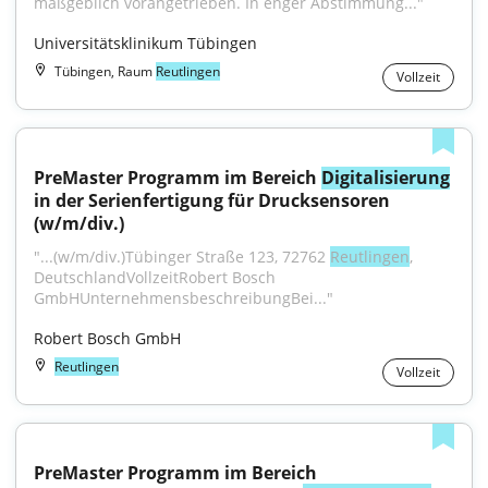
maßgeblich vorangetrieben. In enger Abstimmung..."
Universitätsklinikum Tübingen
Tübingen, Raum
Reutlingen
Vollzeit
PreMaster Programm im Bereich 
Digitalisierung
in der Serienfertigung für Drucksensoren 
(w/m/div.)
"...(w/m/div.)Tübinger Straße 123, 72762 
Reutlingen
, 
DeutschlandVollzeitRobert Bosch 
GmbHUnternehmensbeschreibungBei..."
Robert Bosch GmbH
Reutlingen
Vollzeit
PreMaster Programm im Bereich 