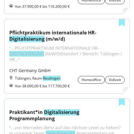
Homeoffice
Vollzeit
Von 37.900,00 € bis 116.200,00 €
Pflichtpraktikum internationale HR-
Digitalisierung
 (m/w/d)
"...PFLICHTPRAKTIKUM INTERNATIONALE HR-
DIGITALISIERUNG
 (M/W/D)Standort / Bereich: Tübingen / 
HR..."
CHT Germany GmbH
Tübingen, Raum
Reutlingen
Homeoffice
Vollzeit
Von 38.000,00 € bis 117.700,00 €
Praktikant*in 
Digitalisierung
Programmplanung
"...von Mercedes-Benz auf das nächste Level zu heben? 
In unserem Team 
Digitalisierung
 Programmplanung 