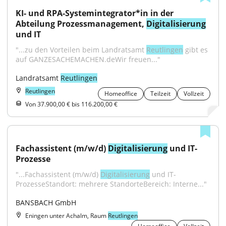
KI- und RPA-Systemintegrator*in in der 
Abteilung Prozessmanagement, 
Digitalisierung
und IT
"...zu den Vorteilen beim Landratsamt 
Reutlingen
 gibt es 
auf GANZESACHEMACHEN.deWir freuen..."
Landratsamt 
Reutlingen
Reutlingen
Homeoffice
Teilzeit
Vollzeit
Von 37.900,00 € bis 116.200,00 €
Fachassistent (m/w/d) 
Digitalisierung
 und IT-
Prozesse
"...Fachassistent (m/w/d) 
Digitalisierung
 und IT-
ProzesseStandort: mehrere StandorteBereich: Interne..."
BANSBACH GmbH
Eningen unter Achalm, Raum
Reutlingen