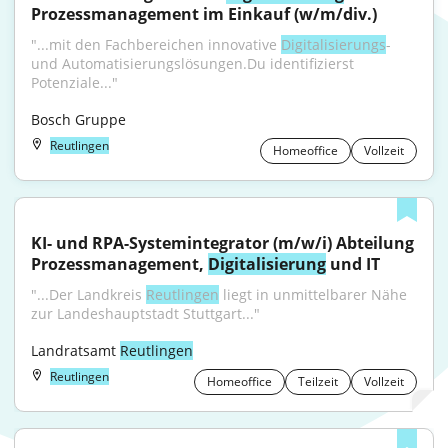
Prozessmanagement im Einkauf (w/m/div.)
"...mit den Fachbereichen innovative 
Digitalisierungs
- 
und Automatisierungslösungen.Du identifizierst 
Potenziale..."
Bosch Gruppe
Reutlingen
Homeoffice
Vollzeit
KI- und RPA-Systemintegrator (m/w/i) Abteilung 
Prozessmanagement, 
Digitalisierung
 und IT
"...Der Landkreis 
Reutlingen
 liegt in unmittelbarer Nähe 
zur Landeshauptstadt Stuttgart..."
Landratsamt 
Reutlingen
Reutlingen
Homeoffice
Teilzeit
Vollzeit