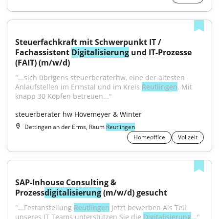
Steuerfachkraft mit Schwerpunkt IT / 
Fachassistent 
Digitalisierung
 und IT-Prozesse 
(FAIT) (m/w/d)
"...sich übrigens steuerberaterhw, eine der ältesten 
Anlaufstellen im Ermstal und im Kreis 
Reutlingen
. Mit 
knapp 30 Köpfen betreuen..."
steuerberater hw Hövemeyer & Winter
Dettingen an der Erms, Raum
Reutlingen
Homeoffice
Vollzeit
SAP-Inhouse Consulting & 
Prozess
digitalisierung
 (m/w/d) gesucht
"...Festanstellung 
Reutlingen
 Jetzt bewerben Als Teil 
unseres IT Teams unterstützen Sie die 
Digitalisierung
..."