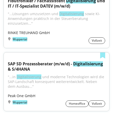
Fibutroniker / Fachassistent 
Digitalisierung
 und 
IT / IT-Spezialist DATEV (m/w/d)
"...Lösungen umzusetzen und 
Digitalisierung
 sowie KI-
Anwendungen praktisch in der Steuerberatung 
einzusetzen..."
RINKE TREUHAND GmbH
Wuppertal
Vollzeit
SAP SD Prozessberater (m/w/d) - 
Digitalisierung
& S/4HANA
"...in 
Digitalisierung
 und moderne Technologien wird die 
SAP-Landschaft konsequent weiterentwickelt. Neben 
dem Ausbau..."
Peak One GmbH
Wuppertal
Homeoffice
Vollzeit