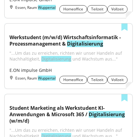
Essen, Raum
Wuppertal
Homeoffice
Teilzeit
Vollzeit
Werkstudent (m/w/d) Wirtschaftsinformatik - 
Prozessmanagement & 
Digitalisierung
"...Um das zu erreichen, richten wir unser Handeln auf 
Nachhaltigkeit, 
Digitalisierung
 und Wachstum aus..."
E.ON impulse GmbH
Essen, Raum
Wuppertal
Homeoffice
Teilzeit
Vollzeit
Student Marketing als Werkstudent KI-
Anwendungen & Microsoft 365 / 
Digitalisierung
(w/m/d)
"...Um das zu erreichen, richten wir unser Handeln auf 
Nachhaltigkeit, 
Digitalisierung
 und Wachstum aus..."