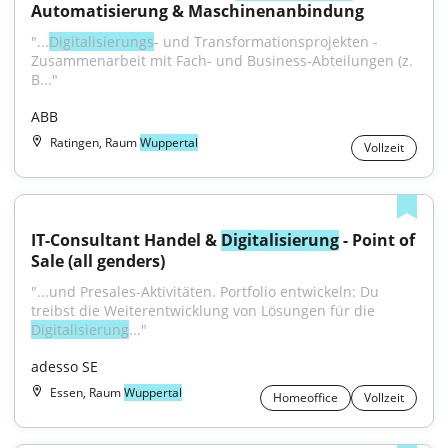
Automatisierung & Maschinenanbindung
"...
Digitalisierungs
- und Transformationsprojekten - 
Zusammenarbeit mit Fach- und Business-Abteilungen (z. 
B..."
ABB
Ratingen, Raum
Wuppertal
Vollzeit
IT-Consultant Handel & 
Digitalisierung
 - Point of 
Sale (all genders)
"...und Presales-Aktivitäten. Portfolio entwickeln: Du 
treibst die Weiterentwicklung von Lösungen für die 
Digitalisierung
..."
adesso SE
Essen, Raum
Wuppertal
Homeoffice
Vollzeit