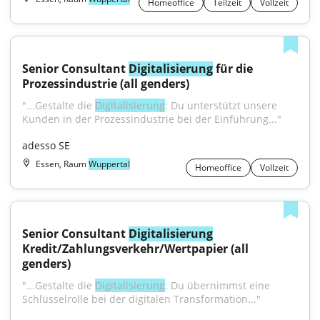
Homeoffice
Teilzeit
Vollzeit
Senior Consultant 
Digitalisierung
 für die 
Prozessindustrie (all genders)
"...Gestalte die 
Digitalisierung
: Du unterstützt unsere 
Kunden in der Prozessindustrie bei der Einführung..."
adesso SE
Essen, Raum
Wuppertal
Homeoffice
Vollzeit
Senior Consultant 
Digitalisierung
Kredit/Zahlungsverkehr/Wertpapier (all 
genders)
"...Gestalte die 
Digitalisierung
: Du übernimmst eine 
Schlüsselrolle bei der digitalen Transformation..."