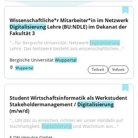
Digitalisierung
 Lehre (BU:NDLE) im Dekanat der 
Fakultät 3
"...für Bergische Universität: Netzwerk 
Digitalisierung
Lehre. Das Netzwerk besteht aus wissenschaftlichen..."
Bergische Universität 
Wuppertal
Wuppertal
Teilzeit
Vollzeit
Student Wirtschaftsinformatik als Werkstudent 
Stakeholdermanagement / 
Digitalisierung
(m/w/d)
"...Um das zu erreichen, richten wir unser Handeln auf 
Nachhaltigkeit, 
Digitalisierung
 und Wachstum aus..."
E.ON impulse GmbH