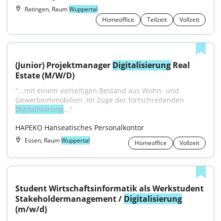
Ratingen, Raum
Wuppertal
Homeoffice
Teilzeit
Vollzeit
(Junior) Projektmanager 
Digitalisierung
 Real 
Estate (M/W/D)
"...mit einem vielseitigen Bestand aus Wohn- und 
Gewerbeimmobilien. Im Zuge der fortschreitenden 
Digitalisierung
..."
HAPEKO Hanseatisches Personalkontor
Essen, Raum
Wuppertal
Homeoffice
Vollzeit
Student Wirtschaftsinformatik als Werkstudent 
Stakeholdermanagement / 
Digitalisierung
(m/w/d)