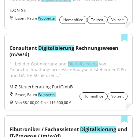
E.ON SE
Essen, Raum
Wuppertal
Homeoffice
Teilzeit
Vollzeit
Consultant 
Digitalisierung
 Rechnungswesen 
(m/w/d)
"...bei der Optimierung und 
Digitalisierung
 von 
FinanzbuchhaltungsprozessenAnalyse bestehender FiBu- 
und DATEV-Strukturen..."
MIZ Steuerberatung PartGmbB
Essen, Raum
Wuppertal
Homeoffice
Vollzeit
Von 38.100,00 € bis 116.500,00 €
Fibutroniker / Fachassistent 
Digitalisierung
 und 
IT-Prozesse / (m/w/d)