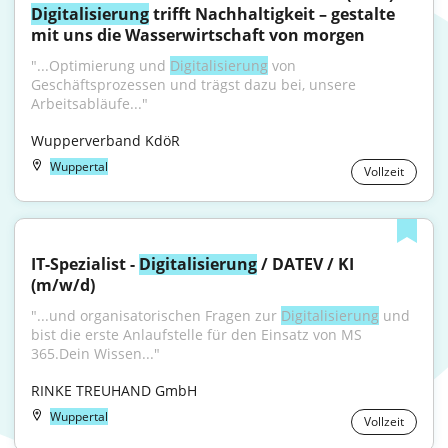
Digitalisierung
 trifft Nachhaltigkeit – gestalte 
mit uns die Wasserwirtschaft von morgen
"...Optimierung und 
Digitalisierung
 von 
Geschäftsprozessen und trägst dazu bei, unsere 
Arbeitsabläufe..."
Wupperverband KdöR
Wuppertal
Vollzeit
IT-Spezialist - 
Digitalisierung
 / DATEV / KI 
(m/w/d)
"...und organisatorischen Fragen zur 
Digitalisierung
 und 
bist die erste Anlaufstelle für den Einsatz von MS 
365.Dein Wissen..."
RINKE TREUHAND GmbH
Wuppertal
Vollzeit