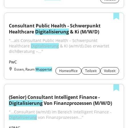
Consultant Public Health - Schwerpunkt 
Healthcare 
Digitalisierung
 & Ki (M/W/D)
"...als Consultant Public Health – Schwerpunkt 
Healthcare 
Digitalisierung
 & KI (w/m/d).Das erwartet 
dichBeratung –..."
PwC
Essen, Raum
Wuppertal
Homeoffice
Teilzeit
Vollzeit
(Senior) Consultant Intelligent Finance - 
Digitalisierung
 Von Finanzprozessen (M/W/D)
"...Consultant (w/m/d) im Bereich Intelligent Finance - 
Digitalisierung
 von Finanzprozessen..."
KPMG