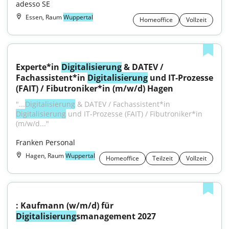
adesso SE
Essen, Raum
Wuppertal
Homeoffice
Vollzeit
Experte*in 
Digitalisierung
 & DATEV / 
Fachassistent*in 
Digitalisierung
 und IT-Prozesse 
(FAIT) / Fibutroniker*in (m/w/d) Hagen
"...
Digitalisierung
 & DATEV / Fachassistent*in 
Digitalisierung
 und IT-Prozesse (FAIT) / Fibutroniker*in 
(m/w/d..."
Franken Personal
Hagen, Raum
Wuppertal
Homeoffice
Teilzeit
Vollzeit
: Kaufmann (w/m/d) für 
Digitalisierung
smanagement 2027