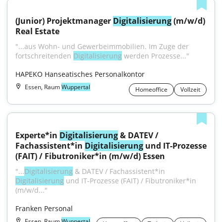
(Junior) Projektmanager 
Digitalisierung
 (m/w/d) 
Real Estate
"...aus Wohn- und Gewerbeimmobilien. Im Zuge der 
fortschreitenden 
Digitalisierung
 werden Prozesse..."
HAPEKO Hanseatisches Personalkontor
Essen, Raum
Wuppertal
Homeoffice
Vollzeit
Experte*in 
Digitalisierung
 & DATEV / 
Fachassistent*in 
Digitalisierung
 und IT-Prozesse 
(FAIT) / Fibutroniker*in (m/w/d) Essen
"...
Digitalisierung
 & DATEV / Fachassistent*in 
Digitalisierung
 und IT-Prozesse (FAIT) / Fibutroniker*in 
(m/w/d..."
Franken Personal
Essen, Raum
Wuppertal