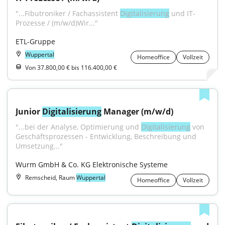
"...Fibutroniker / Fachassistent 
Digitalisierung
 und IT-
Prozesse / (m/w/d)Wir..."
ETL-Gruppe
Wuppertal
Homeoffice
Vollzeit
Von 37.800,00 € bis 116.400,00 €
Junior 
Digitalisierung
 Manager (m/w/d)
"...bei der Analyse, Optimierung und 
Digitalisierung
 von 
Geschäftsprozessen - Entwicklung, Beschreibung und 
Umsetzung..."
Wurm GmbH & Co. KG Elektronische Systeme
Remscheid, Raum
Wuppertal
Homeoffice
Vollzeit