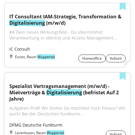
IT Consultant IAM-Strategie, Transformation & 
Digitalisierung
 (m/w/d)
## Dein neues Wirkungsfeld - Du übernimmst 
Verantwortung in Identity und Access Management...
iC Consult
Essen, Raum
Wuppertal
Homeoffice
Vollzeit
Spezialist Vertragsmanagement (m/w/d) - 
Mietverträge & 
Digitalisierung
 (befristet Auf 2 
Jahre)
Aufgaben Profil Wir bieten Du möchtest hoch hinaus? Wir 
auch! Bei der Deutschen Funkturm...
DFMG Deutsche Funkturm
Leverkusen, Raum
Wuppertal
Vollzeit