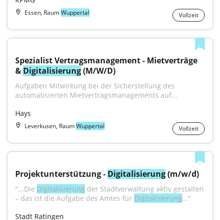
Essen, Raum
Wuppertal
Vollzeit
Spezialist Vertragsmanagement - Mietverträge 
& 
Digitalisierung
 (M/W/D)
Aufgaben Mitwirkung bei der Sicherstellung des 
automatisierten Mietvertragsmanagements auf...
Hays
Leverkusen, Raum
Wuppertal
Vollzeit
Projektunterstützung - 
Digitalisierung
 (m/w/d)
"...Die 
Digitalisierung
 der Stadtverwaltung aktiv gestalten 
– das ist die Aufgabe des Amtes für 
Digitalisierung
..."
Stadt Ratingen