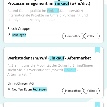
Prozessmanagement im 
Einkauf
 (w/m/div.)
"...und Datenqualität im 
Einkauf
.Du unterstützt 
internationale Projekte im Umfeld Purchasing und 
Supply Chain Management..."
Bosch Gruppe
Reutlingen
Homeoffice
Vollzeit
Werkstudent (m/w/d) 
Einkauf
 - Aftermarket
"...Sie mit uns die Mobilität der Zukunft. ElringKlinger 
sucht Sie, als Werkstudent (m/w/d) 
Einkauf
 - 
Aftermarket..."
ElringKlinger AG
Neuffen, Raum
Reutlingen
Homeoffice
Vollzeit