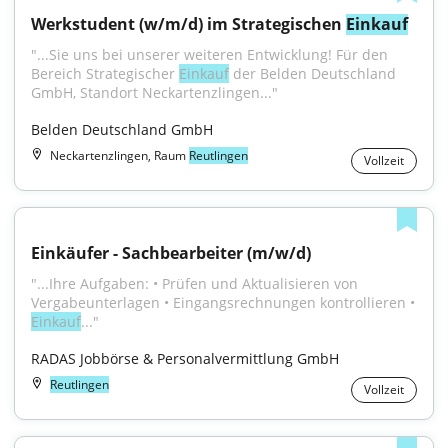
Werkstudent (w/m/d) im Strategischen 
Einkauf
"...Sie uns bei unserer weiteren Entwicklung! Für den 
Bereich Strategischer 
Einkauf
 der Belden Deutschland 
GmbH, Standort Neckartenzlingen..."
Belden Deutschland GmbH
Neckartenzlingen, Raum
Reutlingen
Vollzeit
Einkäufer - Sachbearbeiter (m/w/d)
"...Ihre Aufgaben: • Prüfen und Aktualisieren von 
Vergabeunterlagen • Eingangsrechnungen kontrollieren • 
Einkauf
..."
RADAS Jobbörse & Personalvermittlung GmbH
Reutlingen
Vollzeit