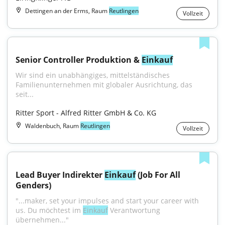
Dettingen an der Erms, Raum
Reutlingen
Vollzeit
Senior Controller Produktion & 
Einkauf
Wir sind ein unabhängiges, mittelständisches 
Familienunternehmen mit globaler Ausrichtung, das 
seit...
Ritter Sport - Alfred Ritter GmbH & Co. KG
Waldenbuch, Raum
Reutlingen
Vollzeit
Lead Buyer Indirekter 
Einkauf
 (Job For All 
Genders)
"...maker, set your impulses and start your career with 
us. Du möchtest im 
Einkauf
 Verantwortung 
übernehmen..."