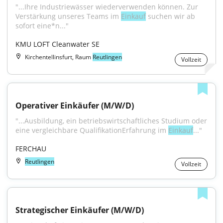
"...Ihre Industriewässer wiederverwenden können. Zur 
Verstärkung unseres Teams im 
Einkauf
 suchen wir ab 
sofort eine*n..."
KMU LOFT Cleanwater SE
Kirchentellinsfurt, Raum
Reutlingen
Vollzeit
Operativer Einkäufer (M/W/D)
"...Ausbildung, ein betriebswirtschaftliches Studium oder 
eine vergleichbare QualifikationErfahrung im 
Einkauf
..."
FERCHAU
Reutlingen
Vollzeit
Strategischer Einkäufer (M/W/D)