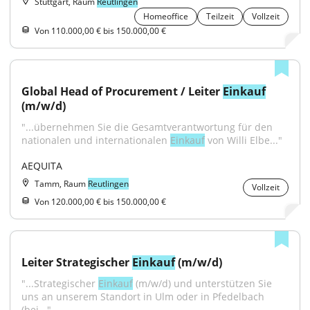
Stuttgart, Raum
Reutlingen
Homeoffice
Teilzeit
Vollzeit
Von 110.000,00 € bis 150.000,00 €
Global Head of Procurement / Leiter 
Einkauf
(m/w/d)
"...übernehmen Sie die Gesamtverantwortung für den 
nationalen und internationalen 
Einkauf
 von Willi Elbe..."
AEQUITA
Tamm, Raum
Reutlingen
Vollzeit
Von 120.000,00 € bis 150.000,00 €
Leiter Strategischer 
Einkauf
 (m/w/d)
"...Strategischer 
Einkauf
 (m/w/d) und unterstützen Sie 
uns an unserem Standort in Ulm oder in Pfedelbach 
(bei..."