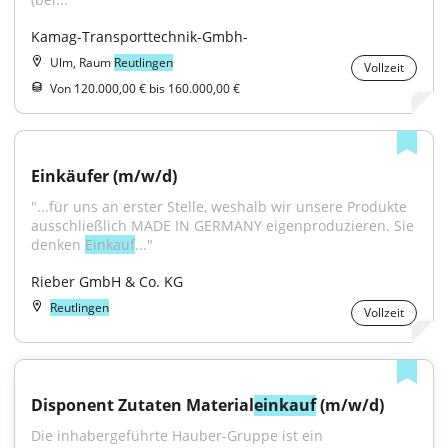
Kamag-Transporttechnik-Gmbh-
Ulm, Raum
Reutlingen
Vollzeit
Von 120.000,00 € bis 160.000,00 €
Einkäufer (m/w/d)
"...für uns an erster Stelle, weshalb wir unsere Produkte 
ausschließlich MADE IN GERMANY eigenproduzieren. Sie 
denken 
Einkauf
..."
Rieber GmbH & Co. KG
Reutlingen
Vollzeit
Disponent Zutaten Material
einkauf
 (m/w/d)
Die inhabergeführte Hauber-Gruppe ist ein 