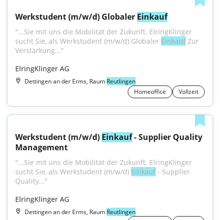
Werkstudent (m/w/d) Globaler 
Einkauf
"...Sie mit uns die Mobilität der Zukunft. ElringKlinger 
sucht Sie, als Werkstudent (m/w/d) Globaler 
Einkauf
 Zur 
Verstärkung..."
ElringKlinger AG
Dettingen an der Erms, Raum
Reutlingen
Homeoffice
Vollzeit
Werkstudent (m/w/d) 
Einkauf
 - Supplier Quality 
Management
"...Sie mit uns die Mobilität der Zukunft. ElringKlinger 
sucht Sie, als Werkstudent (m/w/d) 
Einkauf
 - Supplier 
Quality..."
ElringKlinger AG
Dettingen an der Erms, Raum
Reutlingen