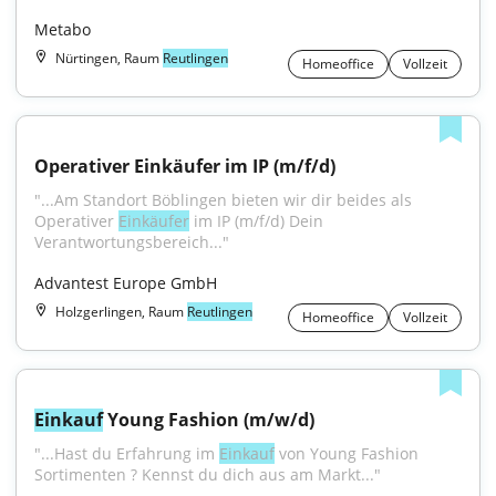
Metabo
Nürtingen, Raum
Reutlingen
Homeoffice
Vollzeit
Operativer Einkäufer im IP (m/f/d)
"...Am Standort Böblingen bieten wir dir beides als 
Operativer 
Einkäufer
 im IP (m/f/d) Dein 
Verantwortungsbereich..."
Advantest Europe GmbH
Holzgerlingen, Raum
Reutlingen
Homeoffice
Vollzeit
Einkauf
 Young Fashion (m/w/d)
"...Hast du Erfahrung im 
Einkauf
 von Young Fashion 
Sortimenten ? Kennst du dich aus am Markt..."