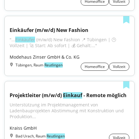
Homeoffice
Vollzeit
Einkäufer (m/w/d) New Fashion
"...
Einkäufer
 (m/w/d) New Fashion 📍 Tübingen | 🕒 
Vollzeit | 🚀 Start: Ab sofort | 💰 Gehalt:..."
Modehaus Zinser GmbH & Co. KG
Tübingen, Raum
Reutlingen
Homeoffice
Vollzeit
Projektleiter (m/w/d) 
Einkauf
 - Remote möglich
Unterstützung im Projektmanagement von 
Ladenbauprojekten Abstimmung mit Konstruktion und 
Produktion...
Kraiss GmbH
Bad Urach, Raum
Reutlingen
Vollzeit