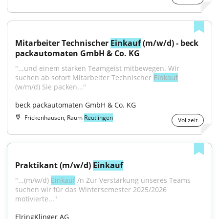
Mitarbeiter Technischer 
Einkauf
 (m/w/d) - beck 
packautomaten GmbH & Co. KG
"...und einem starken Teamgeist mitbewegen. Wir 
suchen ab sofort Mitarbeiter Technischer 
Einkauf
(w/m/d) Sie packen..."
beck packautomaten GmbH & Co. KG
Frickenhausen, Raum
Reutlingen
Vollzeit
Praktikant (m/w/d) 
Einkauf
"...(m/w/d) 
Einkauf
 /n Zur Verstärkung unseres Teams 
suchen wir für das Wintersemester 2025/2026 
motivierte..."
ElringKlinger AG