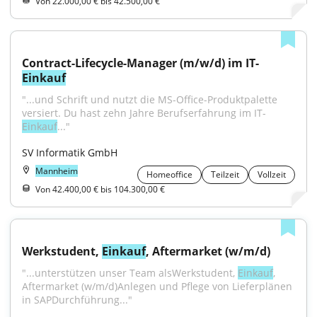
Von 22.000,00 € bis 42.500,00 €
Contract-Lifecycle-Manager (m/w/d) im IT-
Einkauf
"...und Schrift und nutzt die MS-Office-Produktpalette 
versiert. Du hast zehn Jahre Berufserfahrung im IT-
Einkauf
..."
SV Informatik GmbH
Mannheim
Homeoffice
Teilzeit
Vollzeit
Von 42.400,00 € bis 104.300,00 €
Werkstudent, 
Einkauf
, Aftermarket (w/m/d)
"...unterstützen unser Team alsWerkstudent, 
Einkauf
, 
Aftermarket (w/m/d)Anlegen und Pflege von Lieferplänen 
in SAPDurchführung..."