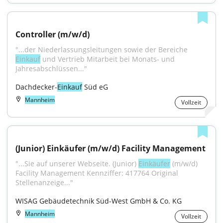
Controller (m/w/d)
"...der Niederlassungsleitungen sowie der Bereiche 
Einkauf
 und Vertrieb Mitarbeit bei Monats- und 
Jahresabschlüssen..."
Dachdecker-
Einkauf
 Süd eG
Mannheim
Vollzeit
(Junior) Einkäufer (m/w/d) Facility Management
"...Sie auf unserer Webseite. (Junior) 
Einkäufer
 (m/w/d) 
Facility Management Kennziffer: 417764 Original 
Stellenanzeige..."
WISAG Gebäudetechnik Süd-West GmbH & Co. KG
Mannheim
Vollzeit