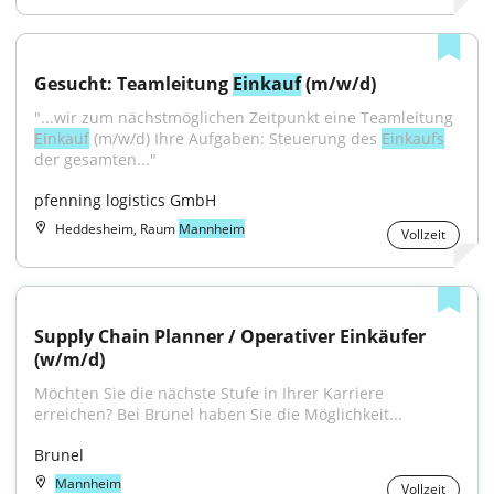
Gesucht: Teamleitung 
Einkauf
 (m/w/d)
"...wir zum nächstmöglichen Zeitpunkt eine Teamleitung 
Einkauf
 (m/w/d) Ihre Aufgaben: Steuerung des 
Einkaufs
der gesamten..."
pfenning logistics GmbH
Heddesheim, Raum
Mannheim
Vollzeit
Supply Chain Planner / Operativer Einkäufer 
(w/m/d)
Möchten Sie die nächste Stufe in Ihrer Karriere 
erreichen? Bei Brunel haben Sie die Möglichkeit...
Brunel
Mannheim
Vollzeit