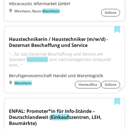
Vibracoustic Aftermarket GmbH
Weinheim, Raum
Mannheim
Vollzeit
Haustechnikerin / Haustechniker (m/w/d) - 
Dezernat Beschaffung und Service
"...für das Dezernat Beschaffung und Service am 
Standort 
Mannheim
 zum nächstmöglichen Zeitpunkt 
eine..."
Berufsgenossenschaft Handel und Warenlogistik
Mannheim
Homeoffice
Vollzeit
ENPAL: Promoter*in für Info-Stände – 
Deutschlandweit (
Einkauf
szentren, LEH, 
Baumärkte)