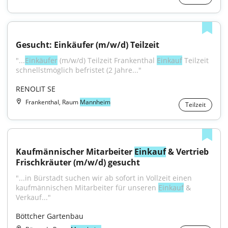
Gesucht: Einkäufer (m/w/d) Teilzeit
"...
Einkäufer
 (m/w/d) Teilzeit Frankenthal 
Einkauf
 Teilzeit 
schnellstmöglich befristet (2 Jahre..."
RENOLIT SE
Frankenthal, Raum
Mannheim
Teilzeit
Kaufmännischer Mitarbeiter 
Einkauf
 & Vertrieb 
Frischkräuter (m/w/d) gesucht
"...in Bürstadt suchen wir ab sofort in Vollzeit einen 
kaufmännischen Mitarbeiter für unseren 
Einkauf
 & 
Verkauf..."
Böttcher Gartenbau