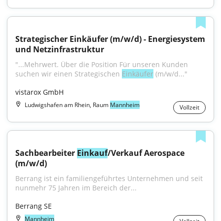
Strategischer Einkäufer (m/w/d) - Energiesystem 
und Netzinfrastruktur
"...Mehrwert. Über die Position Für unseren Kunden 
suchen wir einen Strategischen 
Einkäufer
 (m/w/d..."
vistarox GmbH
Ludwigshafen am Rhein, Raum
Mannheim
Vollzeit
Sachbearbeiter 
Einkauf
/Verkauf Aerospace 
(m/w/d)
Berrang ist ein familiengeführtes Unternehmen und seit 
nunmehr 75 Jahren im Bereich der...
Berrang SE
Mannheim