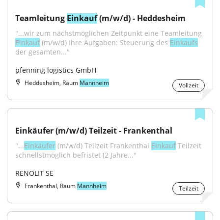
Teamleitung 
Einkauf
 (m/w/d) - Heddesheim
"...wir zum nächstmöglichen Zeitpunkt eine Teamleitung 
Einkauf
 (m/w/d) Ihre Aufgaben: Steuerung des 
Einkaufs
der gesamten..."
pfenning logistics GmbH
Heddesheim, Raum
Mannheim
Vollzeit
Einkäufer (m/w/d) Teilzeit - Frankenthal
"...
Einkäufer
 (m/w/d) Teilzeit Frankenthal 
Einkauf
 Teilzeit 
schnellstmöglich befristet (2 Jahre..."
RENOLIT SE
Frankenthal, Raum
Mannheim
Teilzeit