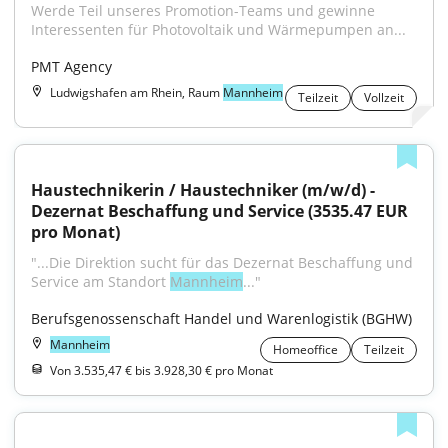
Werde Teil unseres Promotion-Teams und gewinne 
Interessenten für Photovoltaik und Wärmepumpen an...
PMT Agency
Ludwigshafen am Rhein, Raum
Mannheim
Teilzeit
Vollzeit
Haustechnikerin / Haustechniker (m/w/d) - 
Dezernat Beschaffung und Service (3535.47 EUR 
pro Monat)
"...Die Direktion sucht für das Dezernat Beschaffung und 
Service am Standort 
Mannheim
..."
Berufsgenossenschaft Handel und Warenlogistik (BGHW)
Mannheim
Homeoffice
Teilzeit
Von 3.535,47 € bis 3.928,30 € pro Monat