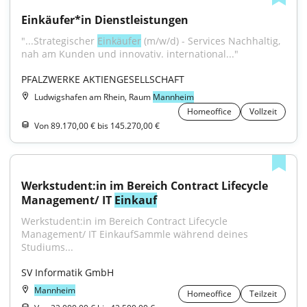
Einkäufer*in Dienstleistungen
"...Strategischer 
Einkäufer
 (m/w/d) - Services Nachhaltig, 
nah am Kunden und innovativ. international..."
PFALZWERKE AKTIENGESELLSCHAFT
Ludwigshafen am Rhein, Raum
Mannheim
Homeoffice
Vollzeit
Von 89.170,00 € bis 145.270,00 €
Werkstudent:in im Bereich Contract Lifecycle 
Management/ IT 
Einkauf
Werkstudent:in im Bereich Contract Lifecycle 
Management/ IT EinkaufSammle während deines 
Studiums...
SV Informatik GmbH
Mannheim
Homeoffice
Teilzeit