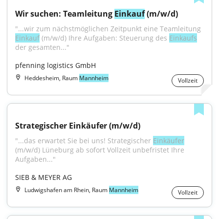
Wir suchen: Teamleitung 
Einkauf
 (m/w/d)
"...wir zum nächstmöglichen Zeitpunkt eine Teamleitung 
Einkauf
 (m/w/d) Ihre Aufgaben: Steuerung des 
Einkaufs
der gesamten..."
pfenning logistics GmbH
Heddesheim, Raum
Mannheim
Vollzeit
Strategischer Einkäufer (m/w/d)
"...das erwartet Sie bei uns! Strategischer 
Einkäufer
(m/w/d) Lüneburg ab sofort Vollzeit unbefristet Ihre 
Aufgaben..."
SIEB & MEYER AG
Ludwigshafen am Rhein, Raum
Mannheim
Vollzeit