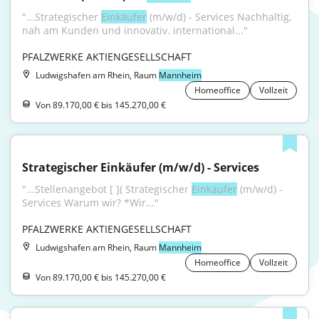
"...Strategischer 
Einkäufer
 (m/w/d) - Services Nachhaltig, 
nah am Kunden und innovativ. international..."
PFALZWERKE AKTIENGESELLSCHAFT
Ludwigshafen am Rhein, Raum
Mannheim
Homeoffice
Vollzeit
Von 89.170,00 € bis 145.270,00 €
Strategischer Einkäufer (m/w/d) - Services
"...Stellenangebot [ ]( Strategischer 
Einkäufer
 (m/w/d) - 
Services Warum wir? *Wir..."
PFALZWERKE AKTIENGESELLSCHAFT
Ludwigshafen am Rhein, Raum
Mannheim
Homeoffice
Vollzeit
Von 89.170,00 € bis 145.270,00 €