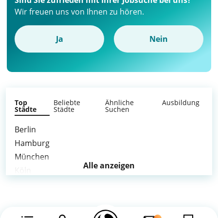
Sind Sie zufrieden mit Ihrer Jobsuche bei uns?
Wir freuen uns von Ihnen zu hören.
Ja
Nein
Top
Beliebte
Ähnliche
Ausbildung
Städte
Städte
Suchen
Berlin
Hamburg
München
Alle anzeigen
Köln
Frankfurt am Main
Stuttgart
Düsseldorf