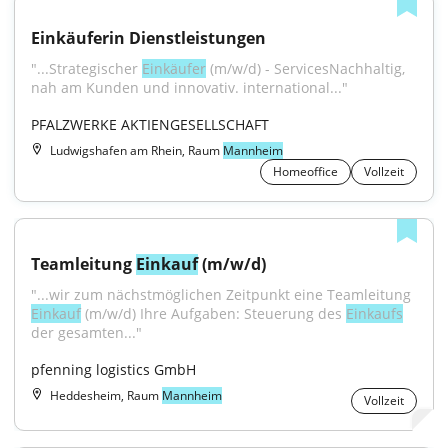
Einkäuferin Dienstleistungen
"...Strategischer 
Einkäufer
 (m/w/d) - ServicesNachhaltig, 
nah am Kunden und innovativ. international..."
PFALZWERKE AKTIENGESELLSCHAFT
Ludwigshafen am Rhein, Raum
Mannheim
Homeoffice
Vollzeit
Teamleitung 
Einkauf
 (m/w/d)
"...wir zum nächstmöglichen Zeitpunkt eine Teamleitung 
Einkauf
 (m/w/d) Ihre Aufgaben: Steuerung des 
Einkaufs
der gesamten..."
pfenning logistics GmbH
Heddesheim, Raum
Mannheim
Vollzeit