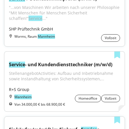
"...von Maschinen Wir arbeiten nach unserer Philosophie 
"Mit Menschen für Menschen Sicherheit 
schaffen!"
Service
..."
SHP Prüftechnik GmbH
Worms, Raum
Mannheim
Vollzeit
Service
- und Kundendiensttechniker (m/w/d)
StellenangebotActivities: Aufbau und Inbetriebnahme 
sowie Instandhaltung von Sicherheitssystemen,...
R+S Group
Mannheim
Homeoffice
Vollzeit
Von 34.000,00 € bis 68.900,00 €