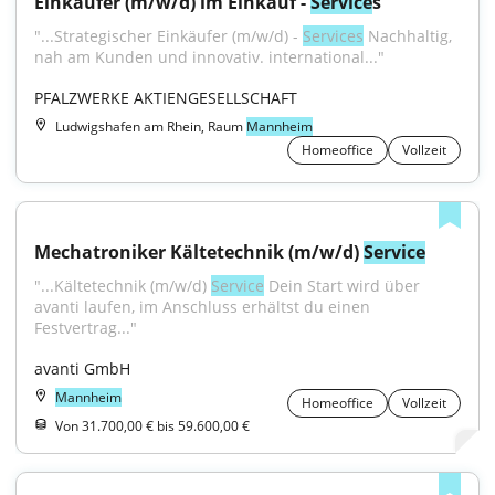
Einkäufer (m/w/d) im Einkauf - 
Service
s
"...Strategischer Einkäufer (m/w/d) - 
Services
 Nachhaltig, 
nah am Kunden und innovativ. international..."
PFALZWERKE AKTIENGESELLSCHAFT
Ludwigshafen am Rhein, Raum
Mannheim
Homeoffice
Vollzeit
Mechatroniker Kältetechnik (m/w/d) 
Service
"...Kältetechnik (m/w/d) 
Service
 Dein Start wird über 
avanti laufen, im Anschluss erhältst du einen 
Festvertrag..."
avanti GmbH
Mannheim
Homeoffice
Vollzeit
Von 31.700,00 € bis 59.600,00 €