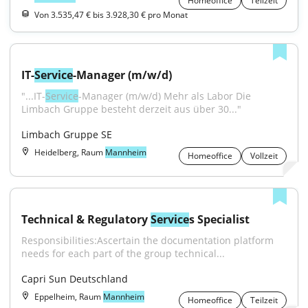
Homeoffice
Teilzeit
Von 3.535,47 € bis 3.928,30 € pro Monat
IT-
Service
-Manager (m/w/d)
"...IT-
Service
-Manager (m/w/d) Mehr als Labor Die 
Limbach Gruppe besteht derzeit aus über 30..."
Limbach Gruppe SE
Heidelberg, Raum
Mannheim
Homeoffice
Vollzeit
Technical & Regulatory 
Service
s Specialist
Responsibilities:Ascertain the documentation platform 
needs for each part of the group technical...
Capri Sun Deutschland
Eppelheim, Raum
Mannheim
Homeoffice
Teilzeit