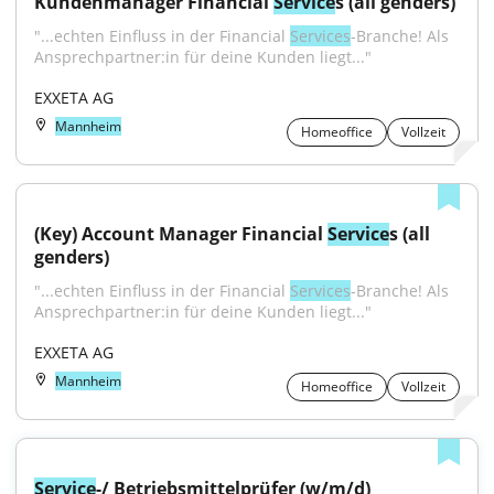
Kundenmanager Financial 
Service
s (all genders)
"...echten Einfluss in der Financial 
Services
-Branche! Als 
Ansprechpartner:in für deine Kunden liegt..."
EXXETA AG
Mannheim
Homeoffice
Vollzeit
(Key) Account Manager Financial 
Service
s (all 
genders)
"...echten Einfluss in der Financial 
Services
-Branche! Als 
Ansprechpartner:in für deine Kunden liegt..."
EXXETA AG
Mannheim
Homeoffice
Vollzeit
Service
-/ Betriebsmittelprüfer (w/m/d)