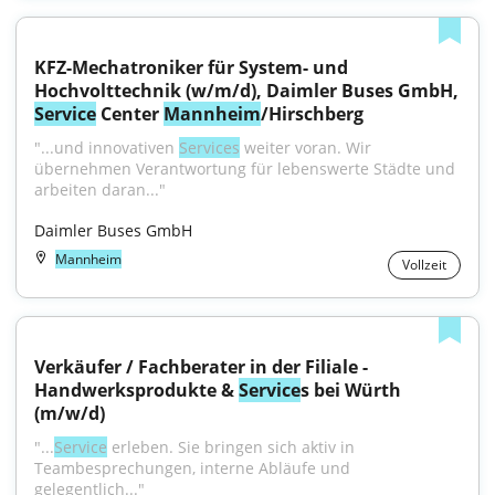
KFZ-Mechatroniker für System- und 
Hochvolttechnik (w/m/d), Daimler Buses GmbH, 
Service
 Center 
Mannheim
/Hirschberg
"...und innovativen 
Services
 weiter voran. Wir 
übernehmen Verantwortung für lebenswerte Städte und 
arbeiten daran..."
Daimler Buses GmbH
Mannheim
Vollzeit
Verkäufer / Fachberater in der Filiale - 
Handwerksprodukte & 
Service
s bei Würth 
(m/w/d)
"...
Service
 erleben. Sie bringen sich aktiv in 
Teambesprechungen, interne Abläufe und 
gelegentlich..."