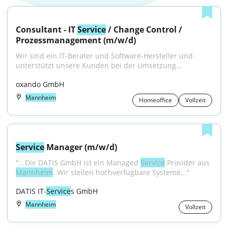
Consultant - IT 
Service
 / Change Control / 
Prozessmanagement (m/w/d)
Wir sind ein IT-Berater und Software-Hersteller und 
unterstützt unsere Kunden bei der Umsetzung...
oxando GmbH
Mannheim
Homeoffice
Vollzeit
Service
 Manager (m/w/d)
"...Die DATIS GmbH ist ein Managed 
Service
 Provider aus 
Mannheim
. Wir stellen hochverfügbare Systeme..."
DATIS IT-
Service
s GmbH
Mannheim
Vollzeit