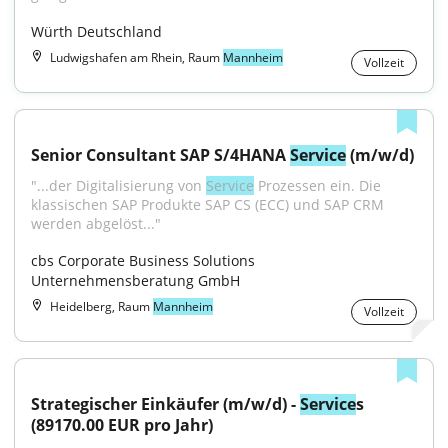
Würth Deutschland
Ludwigshafen am Rhein, Raum
Mannheim
Vollzeit
Senior Consultant SAP S/4HANA 
Service
 (m/w/d)
"...der Digitalisierung von 
Service
 Prozessen ein. Die 
klassischen SAP Produkte SAP CS (ECC) und SAP CRM 
werden abgelöst..."
cbs Corporate Business Solutions 
Unternehmensberatung GmbH
Heidelberg, Raum
Mannheim
Vollzeit
Strategischer Einkäufer (m/w/d) - 
Service
s 
(89170.00 EUR pro Jahr)