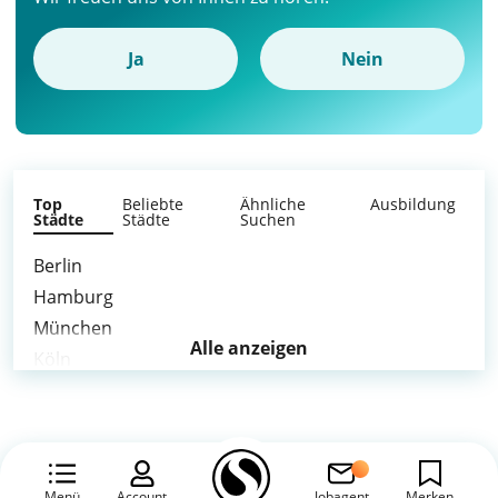
Ja
Nein
Top
Beliebte
Ähnliche
Ausbildung
Städte
Städte
Suchen
Berlin
Hamburg
München
Alle anzeigen
Köln
Frankfurt am Main
Stuttgart
Düsseldorf
Leipzig
Menü
Account
Jobagent
Merken