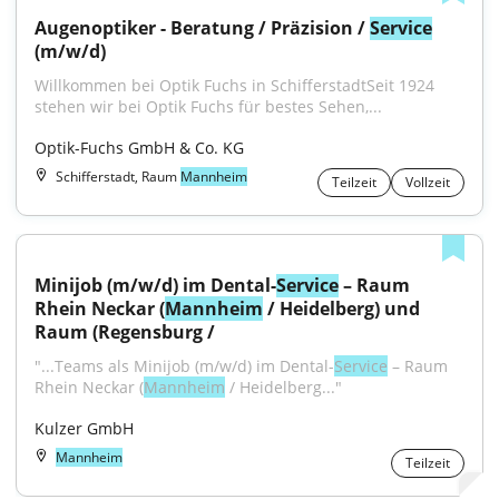
Augenoptiker - Beratung / Präzision / 
Service
(m/w/d)
Willkommen bei Optik Fuchs in SchifferstadtSeit 1924 
stehen wir bei Optik Fuchs für bestes Sehen,...
Optik-Fuchs GmbH & Co. KG
Schifferstadt, Raum
Mannheim
Teilzeit
Vollzeit
Minijob (m/w/d) im Dental-
Service
 – Raum 
Rhein Neckar (
Mannheim
 / Heidelberg) und 
Raum (Regensburg /
"...Teams als Minijob (m/w/d) im Dental-
Service
 – Raum 
Rhein Neckar (
Mannheim
 / Heidelberg..."
Kulzer GmbH
Mannheim
Teilzeit