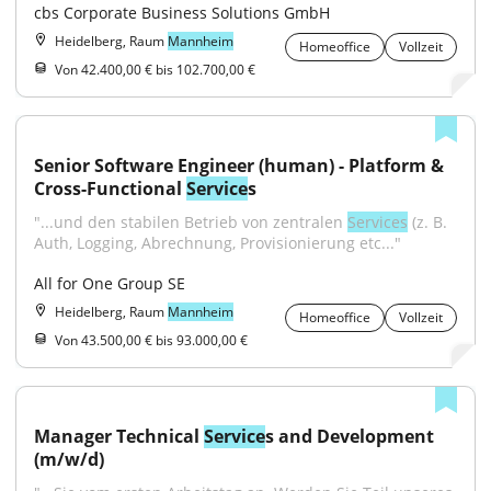
cbs Corporate Business Solutions GmbH
Heidelberg, Raum
Mannheim
Homeoffice
Vollzeit
Von 42.400,00 € bis 102.700,00 €
Senior Software Engineer (human) - Platform & 
Cross-Functional 
Service
s
"...und den stabilen Betrieb von zentralen 
Services
 (z. B. 
Auth, Logging, Abrechnung, Provisionierung etc..."
All for One Group SE
Heidelberg, Raum
Mannheim
Homeoffice
Vollzeit
Von 43.500,00 € bis 93.000,00 €
Manager Technical 
Service
s and Development 
(m/w/d)