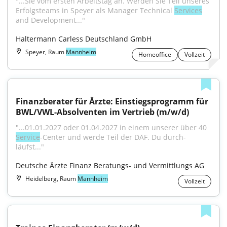
"...Sie vom ersten Arbeitstag an. Werden Sie Teil unseres 
Erfolgsteams in Speyer als Manager Technical 
Services
and Development..."
Haltermann Carless Deutschland GmbH
Speyer, Raum
Mannheim
Homeoffice
Vollzeit
Finanzberater für Ärzte: Einstiegsprogramm für 
BWL/VWL-Absolventen im Vertrieb (m/w/d)
"...01.01.2027 oder 01.04.2027 in einem unserer über 40 
Service
-Center und werde Teil der DÄF. Du durch­
läufst..."
Deutsche Ärzte Finanz Beratungs- und Vermittlungs AG
Heidelberg, Raum
Mannheim
Vollzeit