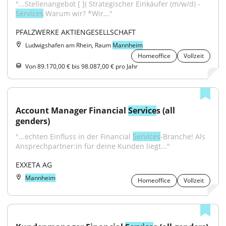
"...Stellenangebot [ ]( Strategischer Einkäufer (m/w/d) - 
Services
 Warum wir? *Wir..."
PFALZWERKE AKTIENGESELLSCHAFT
Ludwigshafen am Rhein, Raum
Mannheim
Homeoffice
Vollzeit
Von 89.170,00 € bis 98.087,00 € pro Jahr
Account Manager Financial 
Service
s (all 
genders)
"...echten Einfluss in der Financial 
Services
-Branche! Als 
Ansprechpartner:in für deine Kunden liegt..."
EXXETA AG
Mannheim
Homeoffice
Vollzeit