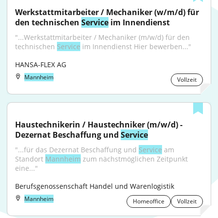
Werkstattmitarbeiter / Mechaniker (w/m/d) für 
den technischen 
Service
 im Innendienst
"...Werkstattmitarbeiter / Mechaniker (m/w/d) für den 
technischen 
Service
 im Innendienst Hier bewerben..."
HANSA-FLEX AG
Mannheim
Vollzeit
Haustechnikerin / Haustechniker (m/w/d) - 
Dezernat Beschaffung und 
Service
"...für das Dezernat Beschaffung und 
Service
 am 
Standort 
Mannheim
 zum nächstmöglichen Zeitpunkt 
eine..."
Berufsgenossenschaft Handel und Warenlogistik
Mannheim
Homeoffice
Vollzeit