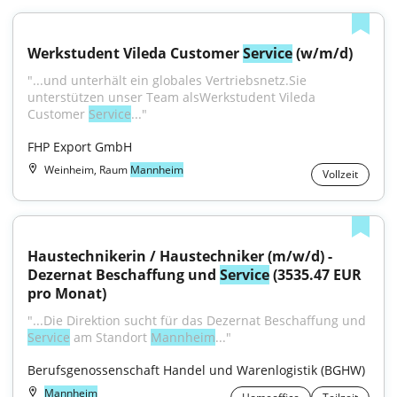
Werkstudent Vileda Customer 
Service
 (w/m/d)
"...und unterhält ein globales Vertriebsnetz.Sie 
unterstützen unser Team alsWerkstudent Vileda 
Customer 
Service
..."
FHP Export GmbH
Weinheim, Raum
Mannheim
Vollzeit
Haustechnikerin / Haustechniker (m/w/d) - 
Dezernat Beschaffung und 
Service
 (3535.47 EUR 
pro Monat)
"...Die Direktion sucht für das Dezernat Beschaffung und 
Service
 am Standort 
Mannheim
..."
Berufsgenossenschaft Handel und Warenlogistik (BGHW)
Mannheim