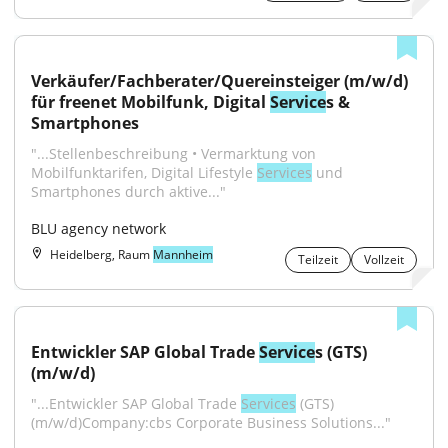
Verkäufer/Fachberater/Quereinsteiger (m/w/d) 
für freenet Mobilfunk, Digital 
Service
s & 
Smartphones
"...Stellenbeschreibung • Vermarktung von 
Mobilfunktarifen, Digital Lifestyle 
Services
 und 
Smartphones durch aktive..."
BLU agency network
Heidelberg, Raum
Mannheim
Teilzeit
Vollzeit
Entwickler SAP Global Trade 
Service
s (GTS) 
(m/w/d)
"...Entwickler SAP Global Trade 
Services
 (GTS) 
(m/w/d)Company:cbs Corporate Business Solutions..."