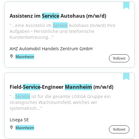
Assistenz im 
Service
 Autohaus (m/w/d)
"...eine Assistenz im 
Service
 Autohaus (m/w/d) Ihre 
Aufgaben • Persönliche und telefonische 
Kundenbetreuung..."
AHZ Automobil Handels Zentrum GmbH
Mannheim
Vollzeit
Field-
Service
-Engineer 
Mannheim
 (m/w/d)
"...
Service
 ist für die gesamte LISEGA Gruppe ein 
strategisches Wachstumsfeld, welches wir 
systematisch..."
Lisega SE
Mannheim
Vollzeit