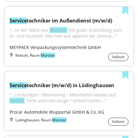
Service
techniker im Außendienst (m/w/d)
"...in der Nähe von 
Münster
 mit guter Anbindung zum 
In- und Ausland. Von hier aus agieren wir zentral..."
MEYPACK Verpackungssystemtechnik GmbH
Nottuln, Raum
Münster
Vollzeit
Service
techniker (m/w/d) in Lüdinghausen
"...Leistungen • Bikeleasing • Mitarbeiterrabatte auf 
Service
, Teile und Fahrzeuge • Unbefristetes..."
Procar Automobile Wuppertal GmbH & Co. KG
Lüdinghausen, Raum
Münster
Vollzeit