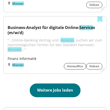
Münster
Vollzeit
Business-Analyst für digitale Online-
Service
s 
(m/w/d)
"...Online-Banking-Vertrag und -
Services
, suchen wir zum 
nächstmöglichen Termin für den Standort Hannover, 
Münster
..."
Finanz Informatik
Münster
Homeoffice
Vollzeit
Weitere Jobs laden