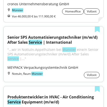
cronos Unternehmensberatung GmbH
Münster
Homeoffice
Vollzeit
Von 46.000,00 € bis 111.900,00 €
Senior SPS Automatisierungstechniker (m/w/d) 
After Sales 
Service
 | International
"...wir in Nottuln-Appelhülsen bei 
Münster
 eine/n Senior 
SPS Automatisierungstechniker (m/w/d) After Sales 
Service
 |..."
MEYPACK Verpackungssystemtechnik GmbH
Nottuln, Raum
Münster
Vollzeit
Produktentwickler:in HVAC - Air Conditioning 
Service
 Equipment (m/w/d)