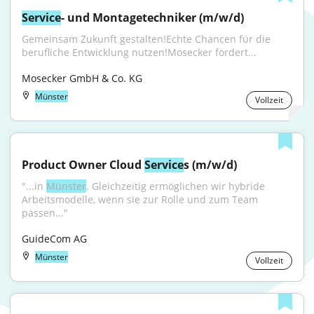
Service
- und Montagetechniker (m/w/d)
Gemeinsam Zukunft gestalten!Echte Chancen für die 
berufliche Entwicklung nutzen!Mosecker fördert...
Mosecker GmbH & Co. KG
Münster
Vollzeit
Product Owner Cloud 
Service
s (m/w/d)
"...in 
Münster
. Gleichzeitig ermöglichen wir hybride 
Arbeitsmodelle, wenn sie zur Rolle und zum Team 
passen..."
GuideCom AG
Münster
Vollzeit