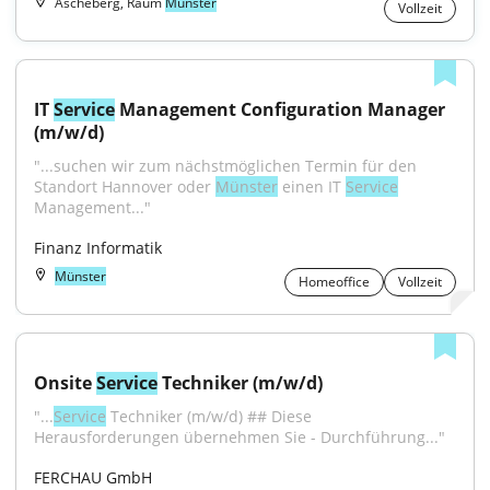
Ascheberg, Raum
Münster
Vollzeit
IT 
Service
 Management Configuration Manager 
(m/w/d)
"...suchen wir zum nächstmöglichen Termin für den 
Standort Hannover oder 
Münster
 einen IT 
Service
Management..."
Finanz Informatik
Münster
Homeoffice
Vollzeit
Onsite 
Service
 Techniker (m/w/d)
"...
Service
 Techniker (m/w/d) ## Diese 
Herausforderungen übernehmen Sie - Durchführung..."
FERCHAU GmbH