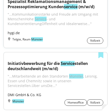
Spezialist Reklamationsmanagement & 
Prozessoptimierung Kunden
service
 (m/w/d)
"...Kommunikationsstärke und Freude am Umgang mit 
MenschenHohe 
Service
- und 
KundenorientierungOffenheit und idealerweise..."
hygi.de
Telgte, Raum
Münster
Vollzeit
Initiativbewerbung für die 
Service
stellen 
deutschlandweit (m/w/d)
"...Mitarbeitende an den Standorten 
Münster
, Leisnig, 
Essen und Chemnitz sowie in unseren 
Servicestellen.Über unsDie..."
DMI GmbH & Co. KG
Münster
Homeoffice
Vollzeit