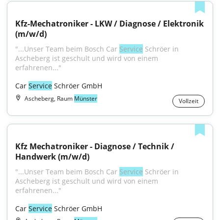
Kfz-Mechatroniker - LKW / Diagnose / Elektronik 
(m/w/d)
"...Unser Team beim Bosch Car 
Service
 Schröer in 
Ascheberg ist geschult und wird von einem 
erfahrenen..."
Car 
Service
 Schröer GmbH
Ascheberg, Raum
Münster
Vollzeit
Kfz Mechatroniker - Diagnose / Technik / 
Handwerk (m/w/d)
"...Unser Team beim Bosch Car 
Service
 Schröer in 
Ascheberg ist geschult und wird von einem 
erfahrenen..."
Car 
Service
 Schröer GmbH