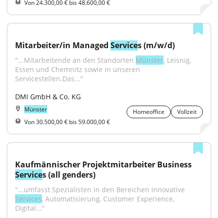
Von 24.300,00 € bis 48.600,00 €
Mitarbeiter/in Managed 
Service
s (m/w/d)
"...Mitarbeitende an den Standorten 
Münster
, Leisnig, 
Essen und Chemnitz sowie in unseren 
Servicestellen.Das..."
DMI GmbH & Co. KG
Münster
Homeoffice
Vollzeit
Von 30.500,00 € bis 59.000,00 €
Kaufmännischer Projektmitarbeiter Business 
Service
s (all genders)
"...umfasst Spezialisten in den Bereichen innovative 
Services
, Automatisierung, Customer Experience, 
Digital..."