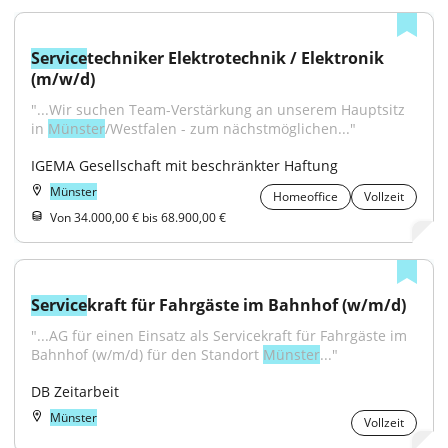
Service
techniker Elektrotechnik / Elektronik 
(m/w/d)
"...Wir suchen Team-Verstärkung an unserem Hauptsitz 
in 
Münster
/Westfalen - zum nächstmöglichen..."
IGEMA Gesellschaft mit beschränkter Haftung
Münster
Homeoffice
Vollzeit
Von 34.000,00 € bis 68.900,00 €
Service
kraft für Fahrgäste im Bahnhof (w/m/d)
"...AG für einen Einsatz als Servicekraft für Fahrgäste im 
Bahnhof (w/m/d) für den Standort 
Münster
..."
DB Zeitarbeit
Münster
Vollzeit