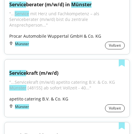
Service
berater (m/w/d) in 
Münster
"...
Service
 mit Herz und Fachkompetenz – als 
Serviceberater (m/w/d) bist du zentrale 
Ansprechperson..."
Procar Automobile Wuppertal GmbH & Co. KG
Münster
Vollzeit
Service
kraft (m/w/d)
"...Servicekraft (m/w/d) apetito catering B.V. & Co. KG 
Münster
 [48155] ab sofort Vollzeit - 40..."
apetito catering B.V. & Co. KG
Münster
Vollzeit