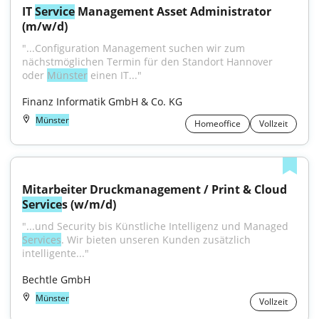
IT 
Service
 Management Asset Administrator 
(m/w/d)
"...Configuration Management suchen wir zum 
nächstmöglichen Termin für den Standort Hannover 
oder 
Münster
 einen IT..."
Finanz Informatik GmbH & Co. KG
Münster
Homeoffice
Vollzeit
Mitarbeiter Druckmanagement / Print & Cloud 
Service
s (w/m/d)
"...und Security bis Künstliche Intelligenz und Managed 
Services
. Wir bieten unseren Kunden zusätzlich 
intelligente..."
Bechtle GmbH
Münster
Vollzeit