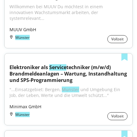
Willkommen bei MUUV Du möchtest in einem 
innovativen Wachstumsmarkt arbeiten, der 
systemrelevant...
MUUV GmbH
Münster
Vollzeit
Elektroniker als 
Service
techniker (m/w/d) 
Brandmeldeanlagen – Wartung, Instandhaltung 
und SPS-Programmierung
"...Einsatzgebiet: Bergen, 
Munster
 und Umgebung Ein 
Job, der Leben, Werte und die Umwelt schützt..."
Minimax GmbH
Münster
Vollzeit