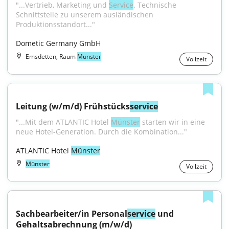
"...Vertrieb, Marketing und 
Service
. Technische 
Schnittstelle zu unserem ausländischen 
Produktionsstandort..."
Dometic Germany GmbH
Emsdetten, Raum
Münster
Vollzeit
Leitung (w/m/d) Frühstücks
service
"...Mit dem ATLANTIC Hotel 
Münster
 starten wir in eine 
neue Hotel-Generation. Durch die Kombination..."
ATLANTIC Hotel 
Münster
Münster
Vollzeit
Sachbearbeiter/in Personal
service
 und 
Gehaltsabrechnung (m/w/d)