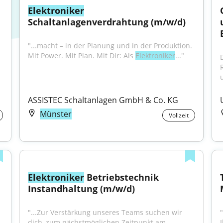
Elektroniker
Schaltanlagenverdrahtung (m/w/d)
"...macht – in der Planung und in der Produktion. 
Mit Power. Mit Plan. Mit Dir: Als 
Elektroniker
..."
ASSISTEC Schaltanlagen GmbH & Co. KG
Münster
Vollzeit
Elektroniker
 Betriebstechnik 
Instandhaltung (m/w/d)
"...Zur Verstärkung unseres Teams suchen wir 
"
dich, zum nächstmöglichen Zeitpunkt am 