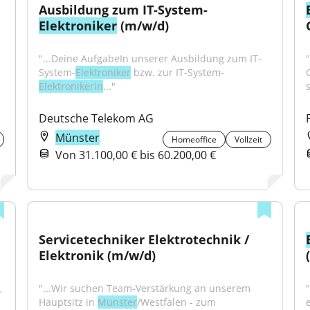
Ausbildung zum IT-System-
Elektroniker
 (m/w/d)
"...Deine AufgabeIn unserer Ausbildung zum IT-
"
System-
Elektroniker
 bzw. zur IT-System-
Elektronikerin
..."
s
Deutsche Telekom AG
Münster
Homeoffice
Vollzeit
Von 31.100,00 € bis 60.200,00 €
Servicetechniker Elektrotechnik / 
Elektronik (m/w/d)
 
"...Wir suchen Team-Verstärkung an unserem 
Hauptsitz in 
Münster
/Westfalen - zum 