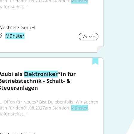
Dich für den01.08.2027am Standort 
Münster
. 
afür stehst..."
Westnetz GmbH
Münster
Vollzeit
Azubi als 
Elektroniker
*in für 
Betriebstechnik - Schalt- & 
Steueranlagen
"...Offen für Neues? Bist Du ebenfalls. Wir suchen 
Dich für den01.08.2027am Standort 
Münster
. 
afür stehst..."