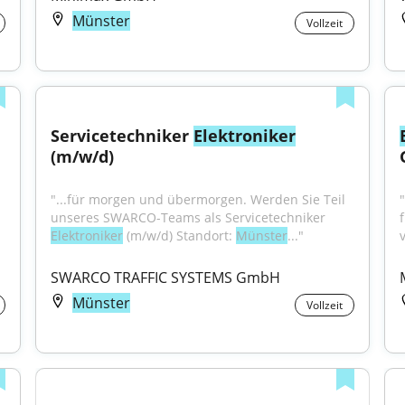
Münster
Vollzeit
Servicetechniker 
Elektroniker
(m/w/d)
"...für morgen und übermorgen. Werden Sie Teil 
unseres SWARCO-Teams als Servicetechniker 
Elektroniker
 (m/w/d) Standort: 
Münster
..."
SWARCO TRAFFIC SYSTEMS GmbH
Münster
Vollzeit