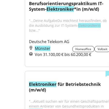
Berufsorientierungspraktikum IT-
System-
Elektroniker
*in (m/w/d)
"...Deine AufgabeDu möchtest herausfinden, ob 
die Ausbildung zur IT-System-
Elektronikerin
bzw..."
Deutsche Telekom AG
Münster
Homeoffice
Vollzeit
Von 31.100,00 € bis 60.200,00 €
Elektroniker
 für Betriebstechnik 
(m/w/d)
"...Aktuell suchen wir für einen Geschäftspartner,
einem Anbieter von Gesundheitsprodukten in 