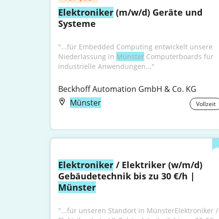
Elektroniker
 (m/w/d) Geräte und 
Systeme
"...für Embedded Computing entwickelt unsere 
Niederlassung in 
Münster
 Computerboards für 
industrielle Anwendungen..."
Beckhoff Automation GmbH & Co. KG
Münster
Vollzeit
Elektroniker
 / Elektriker (w/m/d) 
Gebäudetechnik bis zu 30 €/h | 
Münster
"...für unseren Standort in MünsterElektroniker / 