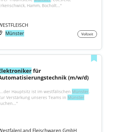
Erkenschwick, Hamm, Bocholt..."
WESTFLEISCH
Münster
Vollzeit
Elektroniker
 für 
Automatisierungstechnik (m/w/d)
"...der Hauptsitz ist im westfälischen 
Münster
. 
Zur Verstärkung unseres Teams in 
Münster
suchen..."
WestfalenLand Fleischwaren GmbH