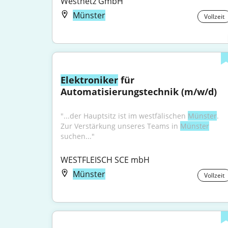
Westnetz GmbH
Münster
Vollzeit
Elektroniker
 für 
Automatisierungstechnik (m/w/d)
"...der Hauptsitz ist im westfälischen 
Münster
. 
Zur Verstärkung unseres Teams in 
Münster
suchen..."
WESTFLEISCH SCE mbH
Münster
Vollzeit