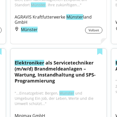
Standort 
Münster
. Ihre zukünftigen..."
AGRAVIS Kraftfutterwerke 
Münster
land 
GmbH
Münster
Vollzeit
Elektroniker
 als Servicetechniker 
(m/w/d) Brandmeldeanlagen – 
Wartung, Instandhaltung und SPS-
Programmierung
"...Einsatzgebiet: Bergen, 
Munster
 und 
Umgebung Ein Job, der Leben, Werte und die 
Umwelt schützt..."
Minimax GmbH