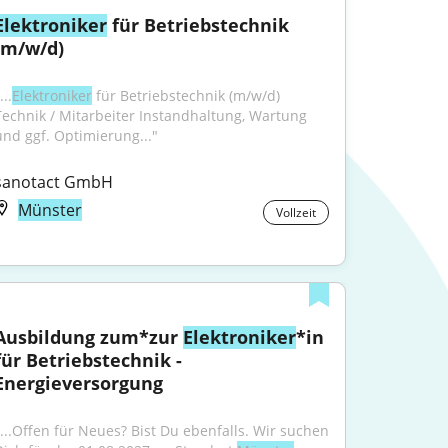
Elektroniker
 für Betriebstechnik 
(m/w/d)
...
Elektroniker
 für Betriebstechnik (m/w/d) 
Technik / Mitarbeiter Instandhaltung, Wartung 
und ggf. Optimierung..."
sanotact GmbH
Münster
Vollzeit
Ausbildung zum*zur 
Elektroniker
*in 
für Betriebstechnik - 
Energieversorgung
"...Offen für Neues? Bist Du ebenfalls. Wir suchen 