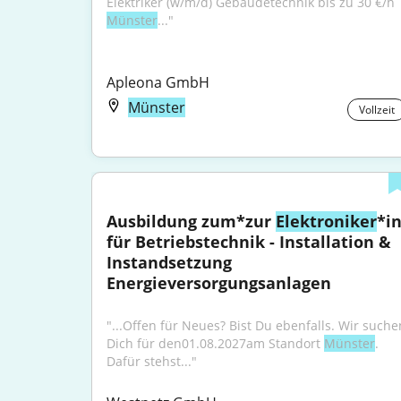
Münster
..."
Apleona GmbH
Münster
Vollzeit
Ausbildung zum*zur 
Elektroniker
*in
für Betriebstechnik - Installation & 
Instandsetzung 
Energieversorgungsanlagen
"...Offen für Neues? Bist Du ebenfalls. Wir suchen
Dich für den01.08.2027am Standort 
Münster
. 
Dafür stehst..."