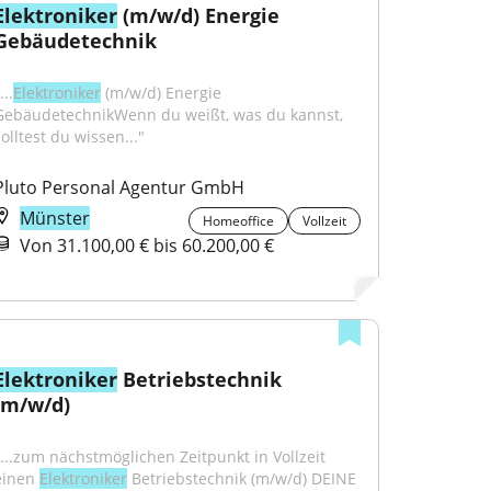
Elektroniker
 (m/w/d) Energie 
Gebäudetechnik
...
Elektroniker
 (m/w/d) Energie 
GebäudetechnikWenn du weißt, was du kannst, 
olltest du wissen..."
Pluto Personal Agentur GmbH
Münster
Homeoffice
Vollzeit
Von 31.100,00 € bis 60.200,00 €
Elektroniker
 Betriebstechnik 
(m/w/d)
"...zum nächstmöglichen Zeitpunkt in Vollzeit 
einen 
Elektroniker
 Betriebstechnik (m/w/d) DEINE 