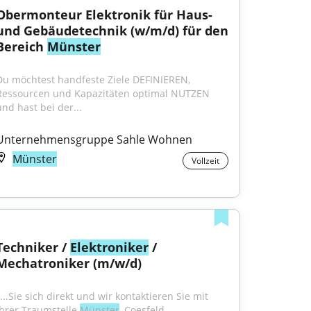
Obermonteur Elektronik für Haus- 
und Gebäudetechnik (w/m/d) für den 
Bereich 
Münster
Du möchtest handfeste Ziele DEFINIEREN, 
Ressourcen und Kapazitäten optimal NUTZEN 
und hast bei der...
Unternehmensgruppe Sahle Wohnen
Münster
Vollzeit
Techniker / 
Elektroniker
 / 
Mechatroniker (m/w/d)
...Sie sich direkt und wir kontaktieren Sie mit 
Ihrer Traumstelle 
Münster
, Coesfeld, 