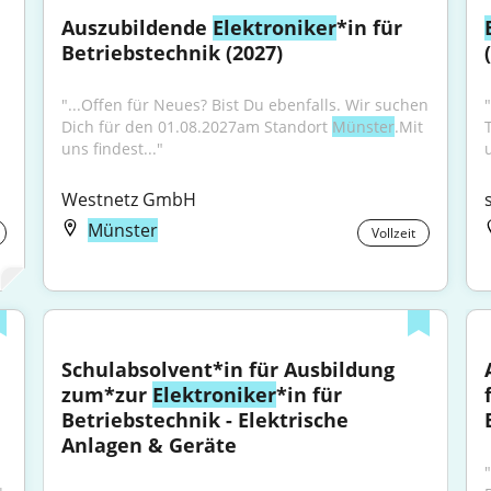
Auszubildende 
Elektroniker
*in für 
Betriebstechnik (2027)
"...Offen für Neues? Bist Du ebenfalls. Wir suchen 
"
Dich für den 01.08.2027am Standort 
Münster
.Mit 
uns findest..."
Westnetz GmbH
Münster
Vollzeit
Schulabsolvent*in für Ausbildung 
zum*zur 
Elektroniker
*in für 
Betriebstechnik - Elektrische 
Anlagen & Geräte