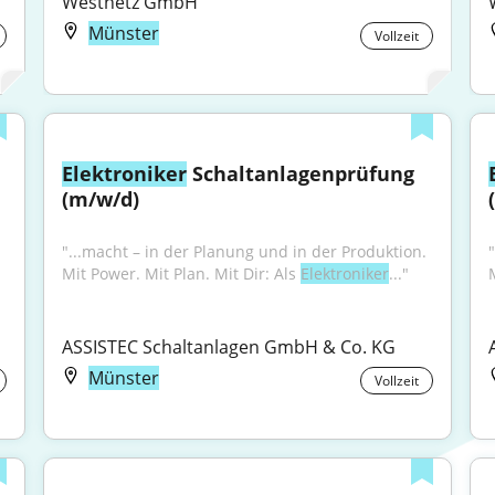
Westnetz GmbH
Münster
Vollzeit
Elektroniker
 Schaltanlagenprüfung 
(m/w/d)
"...macht – in der Planung und in der Produktion. 
Mit Power. Mit Plan. Mit Dir: Als 
Elektroniker
..."
ASSISTEC Schaltanlagen GmbH & Co. KG
Münster
Vollzeit