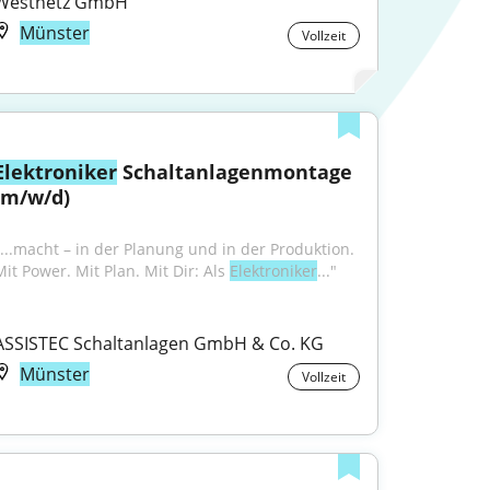
Westnetz GmbH
Münster
Vollzeit
Elektroniker
 Schaltanlagenmontage 
(m/w/d)
"...macht – in der Planung und in der Produktion. 
Mit Power. Mit Plan. Mit Dir: Als 
Elektroniker
..."
ASSISTEC Schaltanlagen GmbH & Co. KG
Münster
Vollzeit