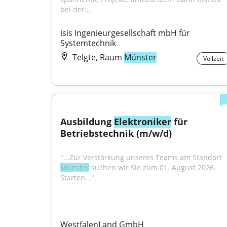
bei der...
isis Ingenieurgesellschaft mbH für 
Systemtechnik
Telgte, Raum
Münster
Vollzeit
Ausbildung 
Elektroniker
 für 
Betriebstechnik (m/w/d)
"...Zur Verstärkung unseres Teams am Standort 
Münster
 suchen wir Sie zum 01. August 2026. 
Starten..."
WestfalenLand GmbH