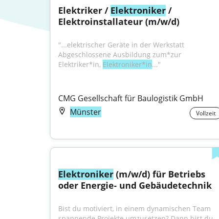
Elektriker / 
Elektroniker
 / 
Elektroinstallateur (m/w/d)
"...elektrischer Geräte in der Werkstatt 
Abgeschlossene Ausbildung zum*zur 
Elektriker*in, 
Elektroniker*in
..."
CMG Gesellschaft für Baulogistik GmbH
Münster
Vollzeit
Elektroniker
 (m/w/d) für Betriebs 
oder Energie- und Gebäudetechnik
Bist du motiviert, in einem dynamischen Team 
spannende Projekte umzusetzen? Dann bist du 