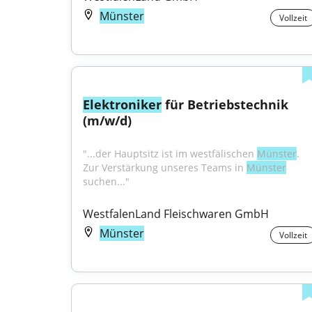
Münster
Vollzeit
Elektroniker
 für Betriebstechnik 
(m/w/d)
"...der Hauptsitz ist im westfälischen 
Münster
. 
Zur Verstärkung unseres Teams in 
Münster
suchen..."
WestfalenLand Fleischwaren GmbH
Münster
Vollzeit