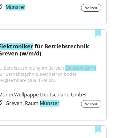
Münster
Vollzeit
Elektroniker
 für Betriebstechnik 
Greven (w/m/d)
"...Berufsausbildung im Bereich 
Elektroniker*in
für Betriebstechnik, Mechatronik oder 
vergleichbare Qualifikation..."
Mondi Wellpappe Deutschland GmbH
Greven, Raum
Münster
Vollzeit