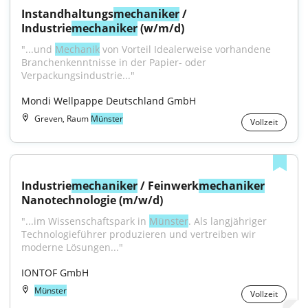
Instandhaltungs
mechaniker
 / 
Industrie
mechaniker
 (w/m/d)
"...und 
Mechanik
 von Vorteil Idealerweise vorhandene 
Branchenkenntnisse in der Papier- oder 
Verpackungsindustrie..."
Mondi Wellpappe Deutschland GmbH
Greven, Raum
Münster
Vollzeit
Industrie
mechaniker
 / Feinwerk
mechaniker
Nanotechnologie (m/w/d)
"...im Wissenschaftspark in 
Münster
. Als langjähriger 
Technologieführer produzieren und vertreiben wir 
moderne Lösungen..."
IONTOF GmbH
Münster
Vollzeit