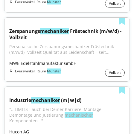
Everswinkel, Raum
Münster
Vollzeit
Zerspanungs
mechaniker
 Frästechnik (m/w/d) -
Vollzeit
Personalsuche Zerspanungsmechaniker Frästechnik 
(m/w/d) -Vollzeit Qualität aus Leidenschaft – seit...
MWE Edelstahlmanufaktur GmbH
Everswinkel, Raum
Münster
Vollzeit
Industrie
mechaniker
 (m|w|d)
"...LIMITS - auch bei Deiner Karriere. Montage, 
Demontage und Justierung 
mechanischer
Komponenten..."
Hucon AG