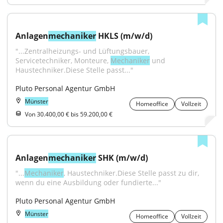
Anlagen
mechaniker
 HKLS (m/w/d)
"...Zentralheizungs- und Lüftungsbauer, 
Servicetechniker, Monteure, 
Mechaniker
 und 
Haustechniker.Diese Stelle passt..."
Pluto Personal Agentur GmbH
Münster
Homeoffice
Vollzeit
Von 30.400,00 € bis 59.200,00 €
Anlagen
mechaniker
 SHK (m/w/d)
"...
Mechaniker
, Haustechniker.Diese Stelle passt zu dir, 
wenn du eine Ausbildung oder fundierte..."
Pluto Personal Agentur GmbH
Münster
Homeoffice
Vollzeit