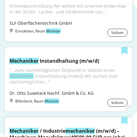
Firmenbeschreibung Wir wollen mit unserem Know-How 
in der Strahl-, Lackier- und Fördertechnik uns...
SLF Oberflächentechnik GmbH
Emsdetten, Raum
Münster
Vollzeit
Mechaniker
 Instandhaltung (m/w/d)
"...zum nächstmöglichen Zeitpunkt in Vollzeit einen 
Mechaniker
 Instandhaltung (m/w/d) Wir suchen zum 
nächstmöglichen..."
Dr. Otto Suwelack Nachf. GmbH & Co. KG
Billerbeck, Raum
Münster
Vollzeit
Mechaniker
 / Industrie
mechaniker
 (m/w/d) – 