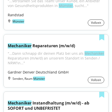
"...Verstärken Sie das Team! Unser Kunde, ein Anbieter 
von Gesundheitsprodukten in 
Münster
, sucht..."
Randstad
Münster
Vollzeit
Mechaniker
 Reparaturen (m/w/d)
"...Dann schnapp dir deinen Platz bei uns als 
Mechaniker
Reparaturen (m/w/d) an unserem Standort in Senden / 
NRW!\n..."
Gardner Denver Deutschland GmbH
Senden, Raum
Münster
Vollzeit
Mechaniker
 Instandhaltung (m/w/d) - ab 
SOFORT und UNBEFRISTET