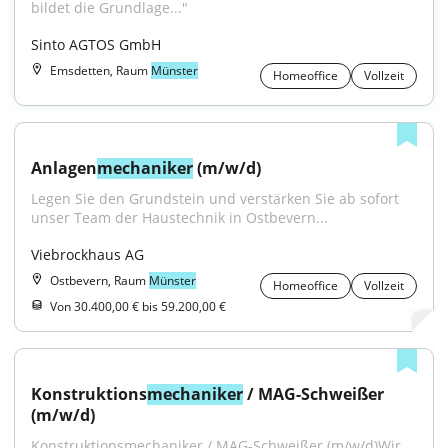
bildet die Grundlage..."
Sinto AGTOS GmbH
Emsdetten, Raum
Münster
Homeoffice
Vollzeit
Anlagen
mechaniker
 (m/w/d)
Legen Sie den Grundstein und verstärken Sie ab sofort 
unser Team der Haustechnik in Ostbevern...
Viebrockhaus AG
Ostbevern, Raum
Münster
Homeoffice
Vollzeit
Von 30.400,00 € bis 59.200,00 €
Konstruktions
mechaniker
 / MAG-Schweißer 
(m/w/d)
Konstruktionsmechaniker / MAG-Schweißer (m/w/d)Wir 