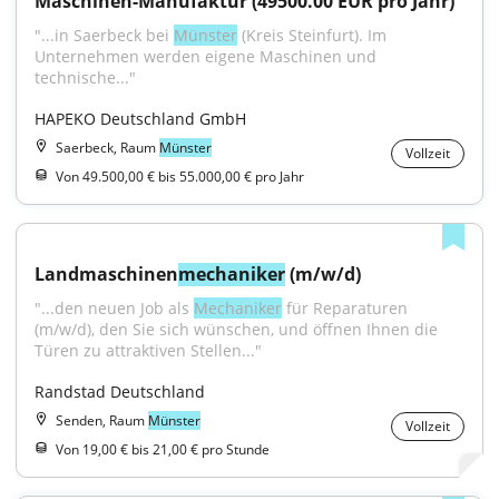
Maschinen-Manufaktur (49500.00 EUR pro Jahr)
"...in Saerbeck bei 
Münster
 (Kreis Steinfurt). Im 
Unternehmen werden eigene Maschinen und 
technische..."
HAPEKO Deutschland GmbH
Saerbeck, Raum
Münster
Vollzeit
Von 49.500,00 € bis 55.000,00 € pro Jahr
Landmaschinen
mechaniker
 (m/w/d)
"...den neuen Job als 
Mechaniker
 für Reparaturen 
(m/w/d), den Sie sich wünschen, und öffnen Ihnen die 
Türen zu attraktiven Stellen..."
Randstad Deutschland
Senden, Raum
Münster
Vollzeit
Von 19,00 € bis 21,00 € pro Stunde