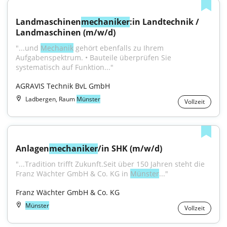
Landmaschinen
mechaniker
:in Landtechnik / 
Landmaschinen (m/w/d)
"...und 
Mechanik
 gehört ebenfalls zu Ihrem 
Aufgabenspektrum. • Bauteile überprüfen Sie 
systematisch auf Funktion..."
AGRAVIS Technik BvL GmbH
Ladbergen, Raum
Münster
Vollzeit
Anlagen
mechaniker
/in SHK (m/w/d)
"...Tradition trifft Zukunft.Seit über 150 Jahren steht die 
Franz Wächter GmbH & Co. KG in 
Münster
..."
Franz Wächter GmbH & Co. KG
Münster
Vollzeit