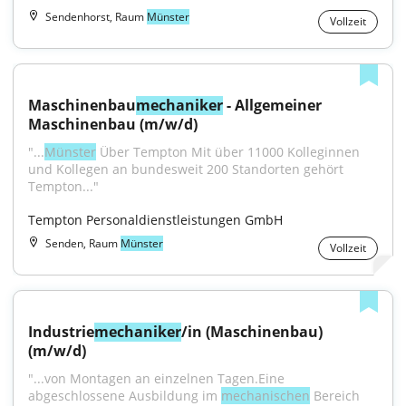
Sendenhorst, Raum
Münster
Vollzeit
Maschinenbau
mechaniker
 - Allgemeiner 
Maschinenbau (m/w/d)
"...
Münster
 Über Tempton Mit über 11000 Kolleginnen 
und Kollegen an bundesweit 200 Standorten gehört 
Tempton..."
Tempton Personaldienstleistungen GmbH
Senden, Raum
Münster
Vollzeit
Industrie
mechaniker
/in (Maschinenbau) 
(m/w/d)
"...von Montagen an einzelnen Tagen.Eine 
abgeschlossene Ausbildung im 
mechanischen
 Bereich 