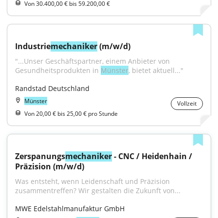
Von 30.400,00 € bis 59.200,00 €
Industrie
mechaniker
 (m/w/d)
"...Unser Geschäftspartner, einem Anbieter von 
Gesundheitsprodukten in 
Münster
, bietet aktuell..."
Randstad Deutschland
Münster
Vollzeit
Von 20,00 € bis 25,00 € pro Stunde
Zerspanungs
mechaniker
 - CNC / Heidenhain / 
Präzision (m/w/d)
Was entsteht, wenn Leidenschaft und Präzision 
zusammentreffen? Wir gestalten die Zukunft von...
MWE Edelstahlmanufaktur GmbH