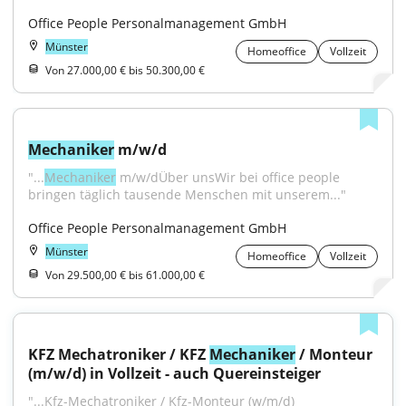
Office People Personalmanagement GmbH
Münster
Homeoffice
Vollzeit
Von 27.000,00 € bis 50.300,00 €
Mechaniker
 m/w/d
"...
Mechaniker
 m/w/dÜber unsWir bei office people 
bringen täglich tausende Menschen mit unserem..."
Office People Personalmanagement GmbH
Münster
Homeoffice
Vollzeit
Von 29.500,00 € bis 61.000,00 €
KFZ Mechatroniker / KFZ 
Mechaniker
 / Monteur 
(m/w/d) in Vollzeit - auch Quereinsteiger
"...Kfz-Mechatroniker / Kfz-Monteur (w/m/d) 