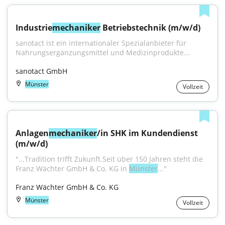
Industrie
mechaniker
 Betriebstechnik (m/w/d)
sanotact ist ein internationaler Spezialanbieter für 
Nahrungsergänzungsmittel und Medizinprodukte...
sanotact GmbH
Münster
Vollzeit
Anlagen
mechaniker
/in SHK im Kundendienst 
(m/w/d)
"...Tradition trifft Zukunft.Seit über 150 Jahren steht die 
Franz Wächter GmbH & Co. KG in 
Münster
..."
Franz Wächter GmbH & Co. KG
Münster
Vollzeit