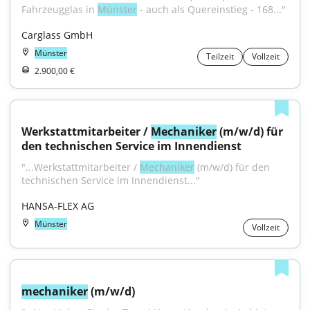
Fahrzeugglas in 
Münster
 - auch als Quereinstieg - 168..."
Carglass GmbH
Münster
Teilzeit
Vollzeit
2.900,00 €
Werkstattmitarbeiter / 
Mechaniker
 (m/w/d) für 
den technischen Service im Innendienst
"...Werkstattmitarbeiter / 
Mechaniker
 (m/w/d) für den 
technischen Service im Innendienst..."
HANSA-FLEX AG
Münster
Vollzeit
mechaniker
 (m/w/d)