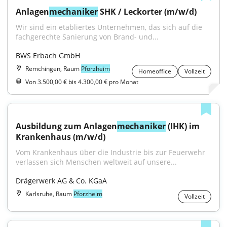
Anlagen
mechaniker
 SHK / Leckorter (m/w/d)
Wir sind ein etabliertes Unternehmen, das sich auf die 
fachgerechte Sanierung von Brand- und...
BWS Erbach GmbH
Remchingen, Raum
Pforzheim
Homeoffice
Vollzeit
Von 3.500,00 € bis 4.300,00 € pro Monat
Ausbildung zum Anlagen
mechaniker
 (IHK) im 
Krankenhaus (m/w/d)
Vom Krankenhaus über die Industrie bis zur Feuerwehr 
verlassen sich Menschen weltweit auf unsere...
Drägerwerk AG & Co. KGaA
Karlsruhe, Raum
Pforzheim
Vollzeit