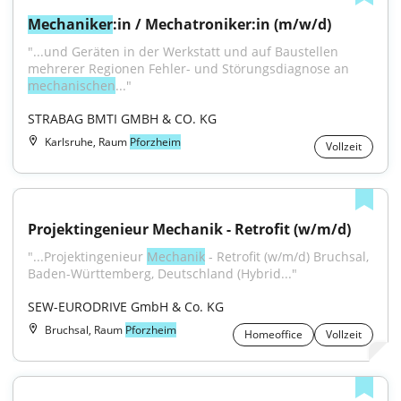
Mechaniker
:in / Mechatroniker:in (m/w/d)
"...und Geräten in der Werkstatt und auf Baustellen 
mehrerer Regionen Fehler- und Störungsdiagnose an 
mechanischen
..."
STRABAG BMTI GMBH & CO. KG
Karlsruhe, Raum
Pforzheim
Vollzeit
Projektingenieur Mechanik - Retrofit (w/m/d)
"...Projektingenieur 
Mechanik
 - Retrofit (w/m/d) Bruchsal, 
Baden-Württemberg, Deutschland (Hybrid..."
SEW-EURODRIVE GmbH & Co. KG
Bruchsal, Raum
Pforzheim
Homeoffice
Vollzeit