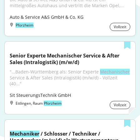
mittelgroßes Autohaus und vertritt die Marken Opel,...
Auto & Service A&S GmbH & Co. KG
Pforzheim
Vollzeit
Senior Experte Mechanischer Service & After 
Sales (Intralogistik) (m/w/d)
"...Baden-Württemberg als: Senior Experte 
Mechanischer
Service & After Sales (Intralogistik) (m/w/d) - Vollzeit 
(40..."
Sit SteuerungsTechnik GmbH
Ettlingen, Raum
Pforzheim
Vollzeit
Mechaniker
 / Schlosser / Techniker / 