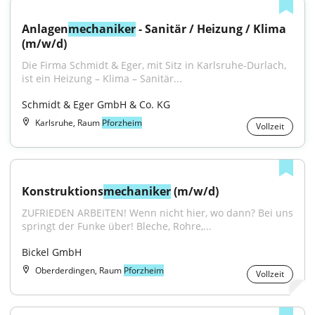
Anlagen
mechaniker
 - Sanitär / Heizung / Klima 
(m/w/d)
Die Firma Schmidt & Eger, mit Sitz in Karlsruhe-Durlach, 
ist ein Heizung – Klima – Sanitär...
Schmidt & Eger GmbH & Co. KG
Karlsruhe, Raum
Pforzheim
Vollzeit
Konstruktions
mechaniker
 (m/w/d)
ZUFRIEDEN ARBEITEN! Wenn nicht hier, wo dann? Bei uns 
springt der Funke über! Bleche, Rohre,...
Bickel GmbH
Oberderdingen, Raum
Pforzheim
Vollzeit