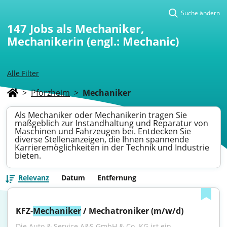
Suche ändern
147
Jobs als Mechaniker,
Mechanikerin (engl.: Mechanic)
Alle Filter
>
Pforzheim
>
Mechaniker
Als Mechaniker oder Mechanikerin tragen Sie
maßgeblich zur Instandhaltung und Reparatur von
Maschinen und Fahrzeugen bei. Entdecken Sie
diverse Stellenanzeigen, die Ihnen spannende
Karrieremöglichkeiten in der Technik und Industrie
bieten.
Relevanz
Datum
Entfernung
KFZ-
Mechaniker
 / Mechatroniker (m/w/d)
Die Auto & Service A&S GmbH & Co. KG ist ein 