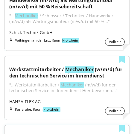
Handwerker (m/w/d) als Wartungsmonteur 
(m/w/d) mit 50 % Reisebereitschaft
"...
Mechaniker
 / Schlosser / Techniker / Handwerker 
(m/w/d) als Wartungsmonteur (m/w/d) mit 50 %..."
Schick Technik GmbH
Vaihingen an der Enz, Raum
Pforzheim
Vollzeit
Werkstattmitarbeiter / 
Mechaniker
 (w/m/d) für 
den technischen Service im Innendienst
"...Werkstattmitarbeiter / 
Mechaniker
 (m/w/d) für den 
technischen Service im Innendienst Hier bewerben..."
HANSA-FLEX AG
Karlsruhe, Raum
Pforzheim
Vollzeit