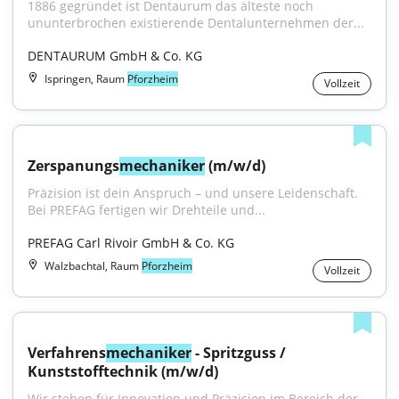
1886 gegründet ist Dentaurum das älteste noch 
ununterbrochen existierende Dentalunternehmen der...
DENTAURUM GmbH & Co. KG
Ispringen, Raum
Pforzheim
Vollzeit
Zerspanungs
mechaniker
 (m/w/d)
Präzision ist dein Anspruch – und unsere Leidenschaft. 
Bei PREFAG fertigen wir Drehteile und...
PREFAG Carl Rivoir GmbH & Co. KG
Walzbachtal, Raum
Pforzheim
Vollzeit
Verfahrens
mechaniker
 - Spritzguss / 
Kunststofftechnik (m/w/d)
Wir stehen für Innovation und Präzision im Bereich der 