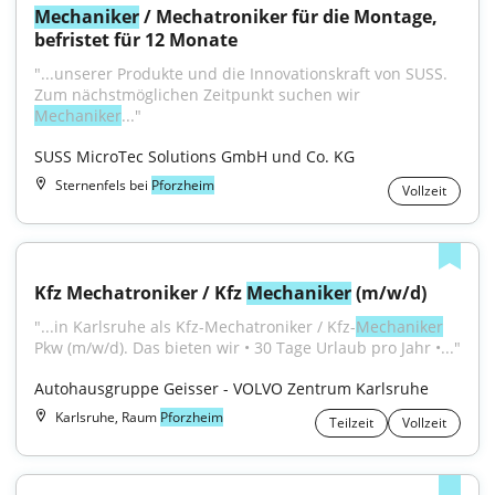
Mechaniker
 / Mechatroniker für die Montage, 
befristet für 12 Monate
"...unserer Produkte und die Innovationskraft von SUSS. 
Zum nächstmöglichen Zeitpunkt suchen wir 
Mechaniker
..."
SUSS MicroTec Solutions GmbH und Co. KG
Sternenfels bei
Pforzheim
Vollzeit
Kfz Mechatroniker / Kfz 
Mechaniker
 (m/w/d)
"...in Karlsruhe als Kfz-Mechatroniker / Kfz-
Mechaniker
Pkw (m/w/d). Das bieten wir • 30 Tage Urlaub pro Jahr •..."
Autohausgruppe Geisser - VOLVO Zentrum Karlsruhe
Karlsruhe, Raum
Pforzheim
Teilzeit
Vollzeit