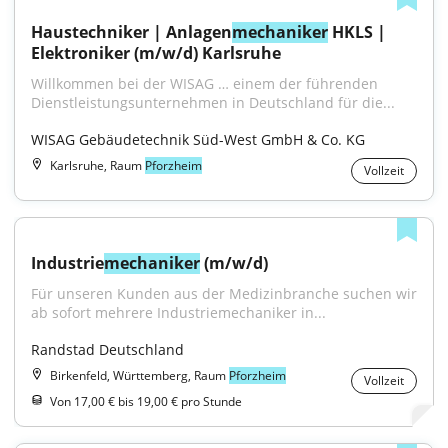
Haustechniker | Anlagen
mechaniker
 HKLS | 
Elektroniker (m/w/d) Karlsruhe
Willkommen bei der WISAG … einem der führenden 
Dienstleistungsunternehmen in Deutschland für die...
WISAG Gebäudetechnik Süd-West GmbH & Co. KG
Karlsruhe, Raum
Pforzheim
Vollzeit
Industrie
mechaniker
 (m/w/d)
Für unseren Kunden aus der Medizinbranche suchen wir 
ab sofort mehrere Industriemechaniker in...
Randstad Deutschland
Birkenfeld, Württemberg, Raum
Pforzheim
Vollzeit
Von 17,00 € bis 19,00 € pro Stunde