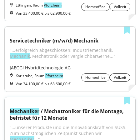
Ettlingen, Raum
Pforzheim
Homeoffice
Vollzeit
Von 33.400,00 € bis 62.900,00 €
Servicetechniker (m/w/d) Mechanik
"...erfolgreich abgeschlossen: Industriemechanik, 
Mechanik
, Mechatronik oder vergleichbarGerne..."
JAEGGI Hybridtechnologie AG
Karlsruhe, Raum
Pforzheim
Homeoffice
Vollzeit
Von 34.100,00 € bis 68.600,00 €
Mechaniker
 / Mechatroniker für die Montage, 
befristet für 12 Monate
"...unserer Produkte und die Innovationskraft von SUSS. 
Zum nächstmöglichen Zeitpunkt suchen wir 
Mechaniker
..."