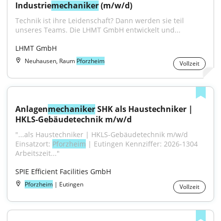
Industrie
mechaniker
 (m/w/d)
Technik ist ihre Leidenschaft? Dann werden sie teil 
unseres Teams. Die LHMT GmbH entwickelt und...
LHMT GmbH
Neuhausen, Raum
Pforzheim
Vollzeit
Anlagen
mechaniker
 SHK als Haustechniker | 
HKLS-Gebäudetechnik m/w/d
"...als Haustechniker | HKLS-Gebäudetechnik m/w/d 
Einsatzort: 
Pforzheim
 | Eutingen Kennziffer: 2026-1304 
Arbeitszeit..."
SPIE Efficient Facilities GmbH
Pforzheim
| Eutingen
Vollzeit