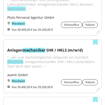
Lüftungstechniker, Anlagenmechaniker HKLS, Monteur, 
Mechaniker
..."
Pluto Personal Agentur GmbH
Pforzheim
Homeoffice
Vollzeit
Von 30.400,00 € bis 59.200,00 €
Anlagen
mechaniker
 SHK / HKLS (m/w/d)
"...wir zum nächstmöglichen Zeitpunkt am Standort 
Pforzheim
: Anlagenmechaniker SHK / HKLS (m/w/d)Dein 
Start wird über avanti..."
avanti GmbH
Pforzheim
Homeoffice
Vollzeit
Von 30.400,00 € bis 59.200,00 €