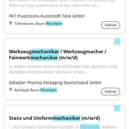
Mikrospritzgusstechnik und das seit mehr als...
PKT Praezisions-Kunststoff-Teile GmbH
Tiefenbronn, Raum
Pforzheim
Vollzeit
Werkzeug
mechaniker
 / Werkzeugmacher / 
Feinwerk
mechaniker
 (m/w/d)
In jedem zweiten Auto und Milliarden von Spritzen sind 
Dätwyler-Komponenten verbaut. Unser...
Dätwyler Pharma Packaging Deutschland GmbH
Karlsbad, Raum
Pforzheim
Vollzeit
Stanz und Umform
mechaniker
 (m/w/d)
"...Für unsere namhaften Kunden in 
Pforzheim
, Niefern-