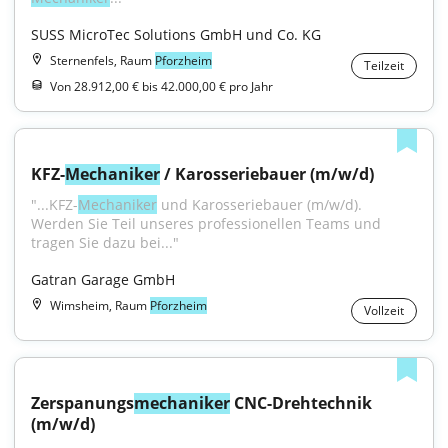
SUSS MicroTec Solutions GmbH und Co. KG
Sternenfels, Raum
Pforzheim
Teilzeit
Von 28.912,00 € bis 42.000,00 € pro Jahr
KFZ-
Mechaniker
 / Karosseriebauer (m/w/d)
"...KFZ-
Mechaniker
 und Karosseriebauer (m/w/d). 
Werden Sie Teil unseres professionellen Teams und 
tragen Sie dazu bei..."
Gatran Garage GmbH
Wimsheim, Raum
Pforzheim
Vollzeit
Zerspanungs
mechaniker
 CNC-Drehtechnik 
(m/w/d)