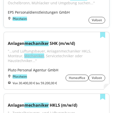
Öschelbronn, Mühlacker und Umgebung suchen..."
EPS Personaldienstleistungen GmbH
Pforzheim
Vollzeit
Anlagen
mechaniker
 SHK (m/w/d)
"...und Lüftungsbauer, Anlagenmechaniker HKLS, 
Monteur, 
Mechaniker
, Servicetechniker oder 
Haustechniker..."
Pluto Personal Agentur GmbH
Pforzheim
Homeoffice
Vollzeit
Von 30.400,00 € bis 59.200,00 €
Anlagen
mechaniker
 HKLS (m/w/d)
"...Zentralheizungs- und Lüftungsbauer, 