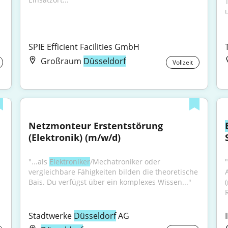
SPIE Efficient Facilities GmbH
Großraum
Düsseldorf
Vollzeit
Netzmonteur Erstentstörung 
(Elektronik) (m/w/d)
"...als 
Elektroniker
/Mechatroniker oder 
vergleichbare Fähigkeiten bilden die theoretische 
Bais. Du verfügst über ein komplexes Wissen..."
Stadtwerke 
Düsseldorf
 AG