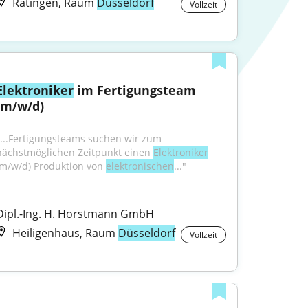
Ratingen, Raum
Düsseldorf
Vollzeit
Elektroniker
 im Fertigungsteam 
(m/w/d)
"...Fertigungsteams suchen wir zum 
nächstmöglichen Zeitpunkt einen 
Elektroniker
(m/w/d) Produktion von 
elektronischen
..."
Dipl.-Ing. H. Horstmann GmbH
Heiligenhaus, Raum
Düsseldorf
Vollzeit