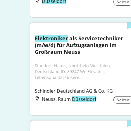
Düsseldorf
Vollzeit
Elektroniker
 als Servicetechniker 
(m/w/d) für Aufzugsanlagen im 
Großraum Neuss
Standort: Neuss, Nordrhein-Westfalen, 
Deutschland ID: 89247 We Elevate... 
Lebensqualität Unsere...
Schindler Deutschland AG & Co. KG
Neuss, Raum
Düsseldorf
Vollzeit