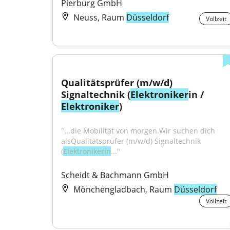
Pierburg GmbH
Neuss, Raum
Düsseldorf
Vollzeit
Qualitätsprüfer (m/w/d) 
Signaltechnik (
Elektroniker
in / 
Elektroniker
)
"...die Mobilität von morgen.Wir suchen dich 
alsQualitätsprüfer (m/w/d) Signaltechnik 
(
Elektronikerin
..."
Scheidt & Bachmann GmbH
Mönchengladbach, Raum
Düsseldorf
Vollzeit