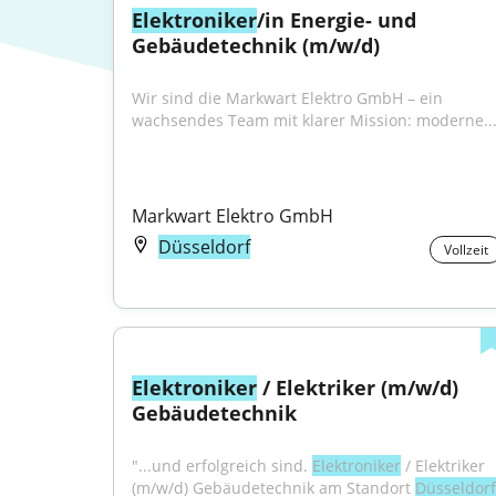
Elektroniker
/in Energie- und 
Gebäudetechnik (m/w/d)
Wir sind die Markwart Elektro GmbH – ein 
wachsendes Team mit klarer Mission: moderne..
Markwart Elektro GmbH
Düsseldorf
Vollzeit
Elektroniker
 / Elektriker (m/w/d) 
Gebäudetechnik
"...und erfolgreich sind. 
Elektroniker
 / Elektriker 
(m/w/d) Gebäudetechnik am Standort 
Düsseldorf