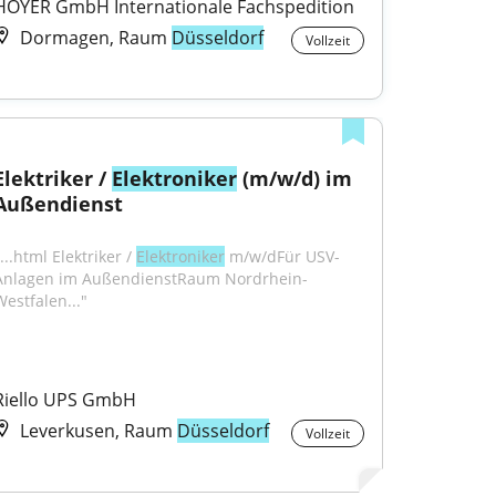
HOYER GmbH Internationale Fachspedition
Dormagen, Raum
Düsseldorf
Vollzeit
Elektriker / 
Elektroniker
 (m/w/d) im 
Außendienst
...html Elektriker / 
Elektroniker
 m/w/dFür USV-
Anlagen im AußendienstRaum Nordrhein-
Westfalen..."
Riello UPS GmbH
Leverkusen, Raum
Düsseldorf
Vollzeit