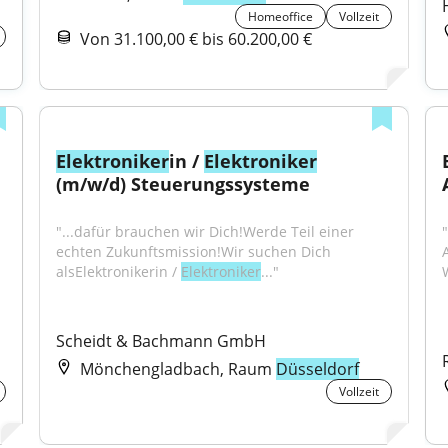
Homeoffice
Vollzeit
Von 31.100,00 € bis 60.200,00 €
Elektroniker
in / 
Elektroniker
(m/w/d) Steuerungssysteme
"...dafür brauchen wir Dich!Werde Teil einer 
"
echten Zukunftsmission!Wir suchen Dich 
alsElektronikerin / 
Elektroniker
..."
Scheidt & Bachmann GmbH
Mönchengladbach, Raum
Düsseldorf
Vollzeit