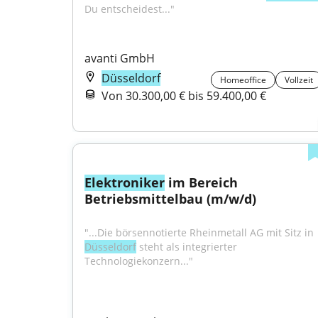
Du entscheidest..."
avanti GmbH
Düsseldorf
Homeoffice
Vollzeit
Von 30.300,00 € bis 59.400,00 €
Elektroniker
 im Bereich 
Betriebsmittelbau (m/w/d)
"...Die börsennotierte Rheinmetall AG mit Sitz in 
Düsseldorf
 steht als integrierter 
Technologiekonzern..."