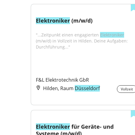
Elektroniker
 (m/w/d)
"...Zeitpunkt einen engagierten 
Elektroniker
(m/w/d) in Vollzeit in Hilden. Deine Aufgaben: 
Durchführung..."
F&L Elektrotechnik GbR
Hilden, Raum
Düsseldorf
Vollzeit
Elektroniker
 für Geräte- und 
Systeme (m/w/d)