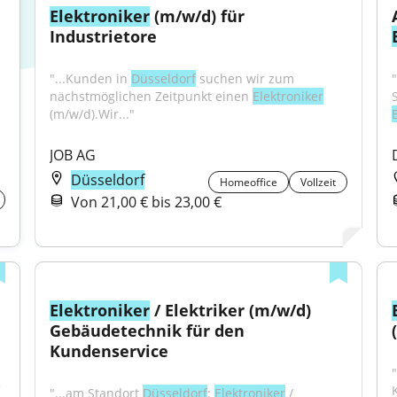
Elektroniker
 (m/w/d) für 
Industrietore
"...Kunden in 
Düsseldorf
 suchen wir zum 
.
nächstmöglichen Zeitpunkt einen 
Elektroniker
(m/w/d).Wir..."
JOB AG
Düsseldorf
Homeoffice
Vollzeit
Von 21,00 € bis 23,00 €
Elektroniker
 / Elektriker (m/w/d) 
Gebäudetechnik für den 
Kundenservice
"
"...am Standort 
Düsseldorf
: 
Elektroniker
 / 