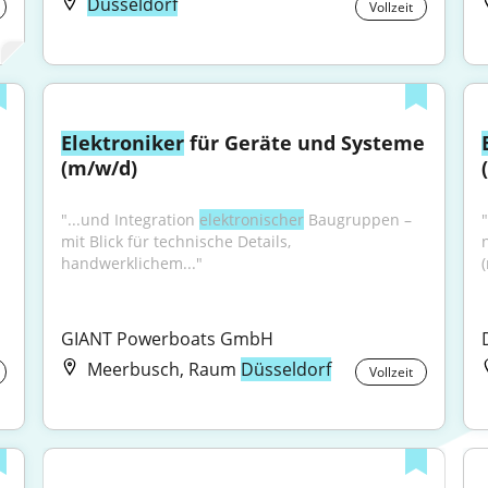
Düsseldorf
Vollzeit
Elektroniker
 für Geräte und Systeme 
(m/w/d)
"...und Integration 
elektronischer
 Baugruppen – 
mit Blick für technische Details, 
handwerklichem..."
GIANT Powerboats GmbH
Meerbusch, Raum
Düsseldorf
Vollzeit