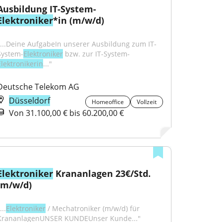
Ausbildung IT-System-
Elektroniker
*in (m/w/d)
"...Deine AufgabeIn unserer Ausbildung zum IT-
System-
Elektroniker
 bzw. zur IT-System-
Elektronikerin
..."
Deutsche Telekom AG
Düsseldorf
Homeoffice
Vollzeit
Von 31.100,00 € bis 60.200,00 €
Elektroniker
 Krananlagen 23€/Std. 
(m/w/d)
...
Elektroniker
 / Mechatroniker (m/w/d) für 
KrananlagenUNSER KUNDEUnser Kunde..."