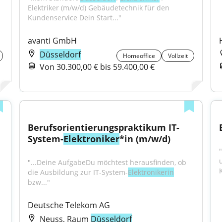
Elektriker (m/w/d) Gebäudetechnik für den 
Kundenservice Dein Start..."
avanti GmbH
Düsseldorf
Homeoffice
Vollzeit
Von 30.300,00 € bis 59.400,00 €
Berufsorientierungspraktikum IT-
System-
Elektroniker
*in (m/w/d)
"
"...Deine AufgabeDu möchtest herausfinden, ob 
die Ausbildung zur IT-System-
Elektronikerin
bzw..."
Deutsche Telekom AG
Neuss, Raum
Düsseldorf