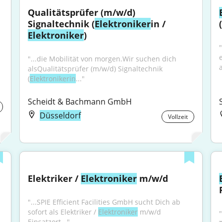
Qualitätsprüfer (m/w/d) 
Signaltechnik (
Elektroniker
in / 
Elektroniker
)
"...die Mobilität von morgen.Wir suchen dich 
a
alsQualitätsprüfer (m/w/d) Signaltechnik 
(
Elektronikerin
..."
Scheidt & Bachmann GmbH
Düsseldorf
Vollzeit
Elektriker / 
Elektroniker
 m/w/d
"...SPIE Efficient Facilities GmbH sucht Dich ab 
sofort als Elektriker / 
Elektroniker
 m/w/d 
"
Einsatzort..."