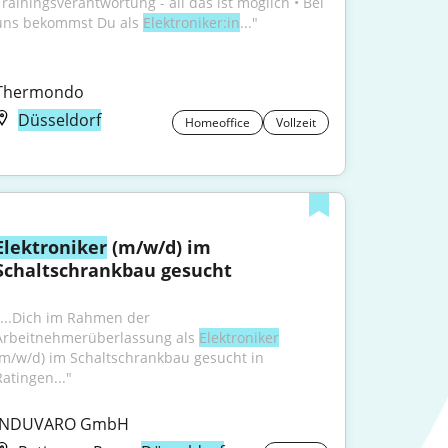
Trainingsverantwortung - all das ist möglich • Bei 
uns bekommst Du als 
Elektroniker:in
..."
Thermondo
Düsseldorf
Homeoffice
Vollzeit
Elektroniker
 (m/w/d) im 
Schaltschrankbau gesucht
"...Dich im Rahmen der 
Arbeitnehmerüberlassung als 
Elektroniker
(m/w/d) im Schaltschrankbau gesucht in 
Ratingen..."
INDUVARO GmbH