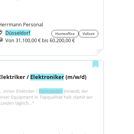
Herrmann Personal
Düsseldorf
Homeoffice
Vollzeit
Von 31.100,00 € bis 60.200,00 €
Elektriker / 
Elektroniker
 (m/w/d)
...einen Elektriker / 
Elektroniker
 (m/w/d), der 
unser Equipment in Topqualität hält, damit wir 
Kunden täglich..."