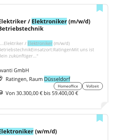
Elektriker / 
Elektroniker
 (m/w/d) 
Betriebstechnik
...Elektriker / 
Elektroniker
 (m/w/d) 
BetriebstechnikEinsatzort:RatingenMit uns ist 
dein zukünftiger..."
avanti GmbH
Ratingen, Raum
Düsseldorf
Homeoffice
Vollzeit
Von 30.300,00 € bis 59.400,00 €
Elektroniker
 (w/m/d)