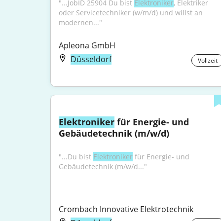
"...JobID 25904 Du bist 
Elektroniker
, Elektriker 
oder Servicetechniker (w/m/d) und willst an 
modernen..."
Apleona GmbH
Düsseldorf
Vollzeit
Elektroniker
 für Energie- und 
Gebäudetechnik (m/w/d)
"...Du bist 
Elektroniker
 für Energie- und 
Gebäudetechnik (m/w/d..."
Crombach Innovative Elektrotechnik