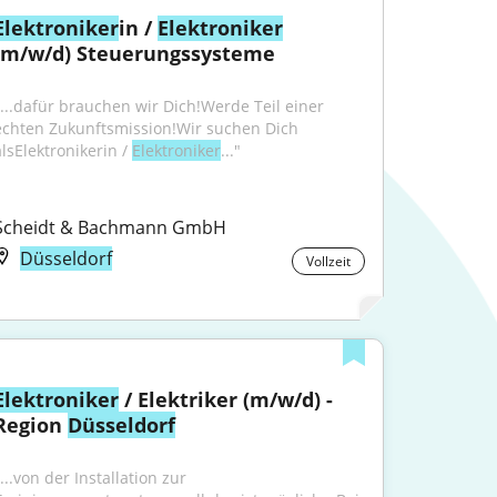
Elektroniker
in / 
Elektroniker
(m/w/d) Steuerungssysteme
"...dafür brauchen wir Dich!Werde Teil einer 
echten Zukunftsmission!Wir suchen Dich 
lsElektronikerin / 
Elektroniker
..."
Scheidt & Bachmann GmbH
Düsseldorf
Vollzeit
Elektroniker
 / Elektriker (m/w/d) - 
Region 
Düsseldorf
...von der Installation zur 