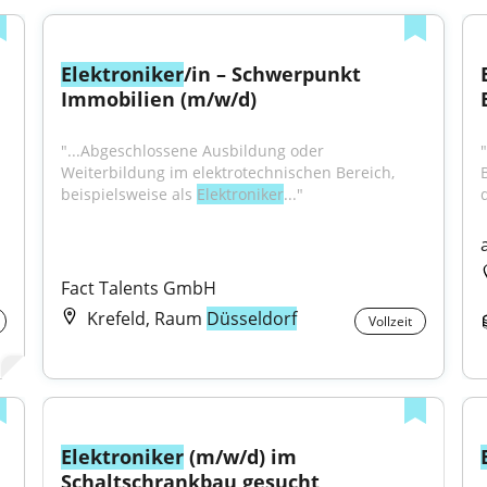
Elektroniker
/in – Schwerpunkt 
Immobilien (m/w/d)
"...Abgeschlossene Ausbildung oder 
"
Weiterbildung im elektrotechnischen Bereich, 
beispielsweise als 
Elektroniker
..."
Fact Talents GmbH
Krefeld, Raum
Düsseldorf
Vollzeit
Elektroniker
 (m/w/d) im 
Schaltschrankbau gesucht