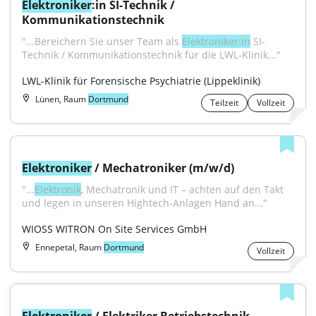
Elektroniker
:in SI-Technik / 
Kommunikationstechnik
"...Bereichern Sie unser Team als 
Elektroniker:in
 SI-
Technik / Kommunikationstechnik für die LWL-Klinik..."
LWL-Klinik für Forensische Psychiatrie (Lippeklinik)
Lünen, Raum
Dortmund
Teilzeit
Vollzeit
Elektroniker
 / Mechatroniker (m/w/d)
"...
Elektronik
, Mechatronik und IT – achten auf den Takt 
und legen in unseren Hightech-Anlagen Hand an..."
WIOSS WITRON On Site Services GmbH
Ennepetal, Raum
Dortmund
Vollzeit