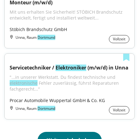
Monteur (m/w/d)
Mit uns erhalten Sie Sicherheit! STÖBICH Brandschutz 
entwickelt, fertigt und installiert weltweit...
Stöbich Brandschutz GmbH
Unna, Raum
Dortmund
Vollzeit
Servicetechniker / 
Elektroniker
 (m/w/d) in Unna
"...in unserer Werkstatt. Du findest technische und 
elektronische
 Fehler zuverlässig, führst Reparaturen 
fachgerecht..."
Procar Automobile Wuppertal GmbH & Co. KG
Unna, Raum
Dortmund
Vollzeit