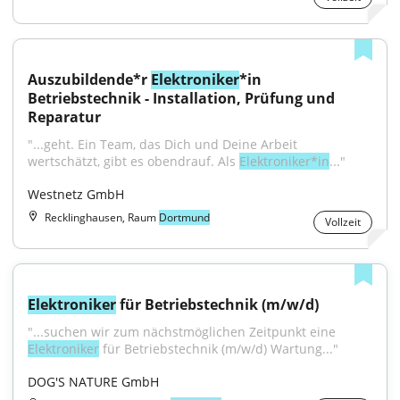
Auszubildende*r 
Elektroniker
*in 
Betriebstechnik - Installation, Prüfung und 
Reparatur
"...geht. Ein Team, das Dich und Deine Arbeit 
wertschätzt, gibt es obendrauf. Als 
Elektroniker*in
..."
Westnetz GmbH
Recklinghausen, Raum
Dortmund
Vollzeit
Elektroniker
 für Betriebstechnik (m/w/d)
"...suchen wir zum nächstmöglichen Zeitpunkt eine 
Elektroniker
 für Betriebstechnik (m/w/d) Wartung..."
DOG'S NATURE GmbH