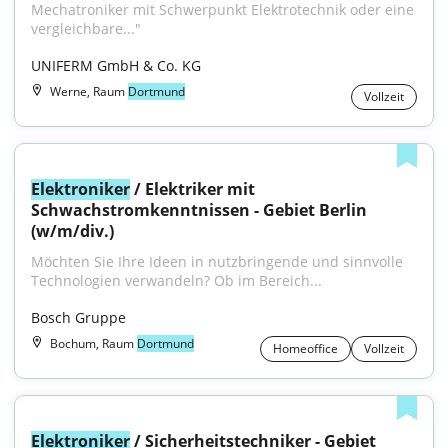
Mechatroniker mit Schwerpunkt Elektrotechnik oder eine 
vergleichbare..."
UNIFERM GmbH & Co. KG
Werne, Raum
Dortmund
Vollzeit
Elektroniker
 / Elektriker mit 
Schwachstromkenntnissen - Gebiet Berlin 
(w/m/div.)
Möchten Sie Ihre Ideen in nutzbringende und sinnvolle 
Technologien verwandeln? Ob im Bereich...
Bosch Gruppe
Bochum, Raum
Dortmund
Homeoffice
Vollzeit
Elektroniker
 / Sicherheitstechniker - Gebiet 