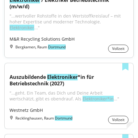
Elektroniker
 / Elektriker Betriebstechnik 
(m/w/d)
"...wertvoller Rohstoffe in den Wertstoffkreislauf – mit 
hoher Expertise und moderner Technologie. 
Elektroniker
..."
M&R Recycling Solutions GmbH
Bergkamen, Raum
Dortmund
Vollzeit
Auszubildende 
Elektroniker
*in für 
Betriebstechnik (2027)
"...geht. Ein Team, das Dich und Deine Arbeit 
wertschätzt, gibt es obendrauf. Als 
Elektroniker*in
..."
Westnetz GmbH
Recklinghausen, Raum
Dortmund
Vollzeit