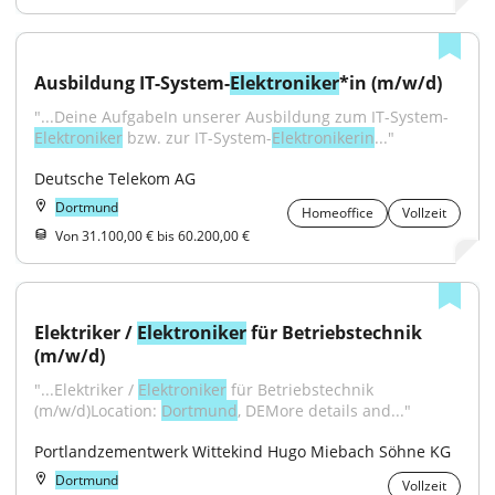
Ausbildung IT-System-
Elektroniker
*in (m/w/d)
"...Deine AufgabeIn unserer Ausbildung zum IT-System-
Elektroniker
 bzw. zur IT-System-
Elektronikerin
..."
Deutsche Telekom AG
Dortmund
Homeoffice
Vollzeit
Von 31.100,00 € bis 60.200,00 €
Elektriker / 
Elektroniker
 für Betriebstechnik 
(m/w/d)
"...Elektriker / 
Elektroniker
 für Betriebstechnik 
(m/w/d)Location: 
Dortmund
, DEMore details and..."
Portlandzementwerk Wittekind Hugo Miebach Söhne KG
Dortmund
Vollzeit