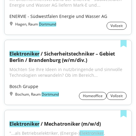
Energie und Wasser AG liefern Mark-E und...
ENERVIE - Südwestfalen Energie und Wasser AG
Hagen, Raum
Dortmund
Vollzeit
Elektroniker
 / Sicherheitstechniker – Gebiet 
Berlin / Brandenburg (w/m/div.)
Möchten Sie Ihre Ideen in nutzbringende und sinnvolle 
Technologien verwandeln? Ob im Bereich...
Bosch Gruppe
Bochum, Raum
Dortmund
Homeoffice
Vollzeit
Elektroniker
 / Mechatroniker (m/w/d)
"...als Betriebselektriker, (Energie-)
Elektroniker
, 