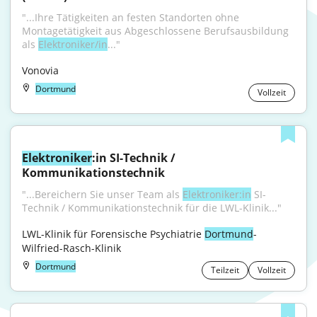
"...Ihre Tätigkeiten an festen Standorten ohne 
Montagetätigkeit aus Abgeschlossene Berufsausbildung 
als 
Elektroniker/in
..."
Vonovia
Dortmund
Vollzeit
Elektroniker
:in SI-Technik / 
Kommunikationstechnik
"...Bereichern Sie unser Team als 
Elektroniker:in
 SI-
Technik / Kommunikationstechnik für die LWL-Klinik..."
LWL-Klinik für Forensische Psychiatrie 
Dortmund
-
Wilfried-Rasch-Klinik
Dortmund
Teilzeit
Vollzeit