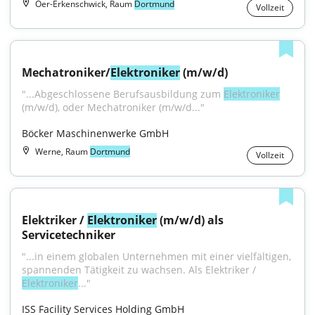
Oer-Erkenschwick, Raum
Dortmund
Vollzeit
Mechatroniker/
Elektroniker
 (m/w/d)
"...Abgeschlossene Berufsausbildung zum 
Elektroniker
(m/w/d), oder Mechatroniker (m/w/d..."
Böcker Maschinenwerke GmbH
Werne, Raum
Dortmund
Vollzeit
Elektriker / 
Elektroniker
 (m/w/d) als 
Servicetechniker
"...in einem globalen Unternehmen mit einer vielfältigen, 
spannenden Tätigkeit zu wachsen. Als Elektriker / 
Elektroniker
..."
ISS Facility Services Holding GmbH