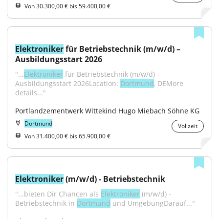
Von 30.300,00 € bis 59.400,00 €
Elektroniker
 für Betriebstechnik (m/w/d) – 
Ausbildungsstart 2026
"...
Elektroniker
 für Betriebstechnik (m/w/d) – 
Ausbildungsstart 2026Location: 
Dortmund
, DEMore 
details..."
Portlandzementwerk Wittekind Hugo Miebach Söhne KG
Dortmund
Vollzeit
Von 31.400,00 € bis 65.900,00 €
Elektroniker
 (m/w/d) - Betriebstechnik
"...bieten Dir Chancen als 
Elektroniker
 (m/w/d) - 
Betriebstechnik in 
Dortmund
 und UmgebungDarauf..."