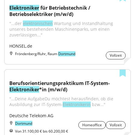
Elektroniker
 für Betriebstechnik / 
Betriebselektriker (m/w/d)
"...der 
elektronischen
 Wartung und Instandhaltung 
unseres bestehenden Maschinenparks, um einen 
zuverlässigen..."
HONSEL.de
Fröndenberg/Ruhr, Raum
Dortmund
Vollzeit
Berufsorientierungspraktikum IT-System-
Elektroniker
*in (m/w/d)
"...Deine AufgabeDu möchtest herausfinden, ob die 
Ausbildung zur IT-System-
Elektronikerin
 bzw..."
Deutsche Telekom AG
Dortmund
Homeoffice
Vollzeit
Von 31.100,00 € bis 60.200,00 €