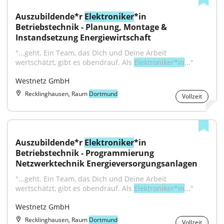
Auszubildende*r 
Elektroniker
*in 
Betriebstechnik - Planung, Montage & 
Instandsetzung Energiewirtschaft
"...geht. Ein Team, das Dich und Deine Arbeit 
wertschätzt, gibt es obendrauf. Als 
Elektroniker*in
..."
Westnetz GmbH
Recklinghausen, Raum
Dortmund
Vollzeit
Auszubildende*r 
Elektroniker
*in 
Betriebstechnik - Programmierung 
Netzwerktechnik Energieversorgungsanlagen
"...geht. Ein Team, das Dich und Deine Arbeit 
wertschätzt, gibt es obendrauf. Als 
Elektroniker*in
..."
Westnetz GmbH
Recklinghausen, Raum
Dortmund
Vollzeit