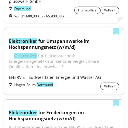
plusswerk GmbH
Dortmund
Homeoffice
Vollzeit
Von 31.600,00 € bis 65.900,00 €
Elektroniker
 für Umspannwerke im 
Hochspannungsnetz (w/m/d)
"...
Elektroniker
 für Betriebstechnik, 
Energieanlagenelektroniker oder vergleichbare 
Qualifikation Idealerweise..."
ENERVIE - Südwestfalen Energie und Wasser AG
Hagen, Raum
Dortmund
Vollzeit
Elektroniker
 für Freileitungen im 
Hochspannungsnetz (w/m/d)
Im Unternehmensverbund der ENERVIE - Südwestfalen 