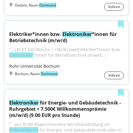
Datteln, Raum
Dortmund
Vollzeit
Elektriker*innen bzw. 
Elektroniker
*innen für 
Betriebstechnik (m/w/d)
"...(39,83 Std./Woche = 100 %) zweiElektriker*innen bzw. 
Elektroniker
*innen für Betriebstechnik (m/w/d..."
Ruhr-Universität Bochum
Bochum, Raum
Dortmund
Vollzeit
Elektroniker
 für Energie- und Gebäudetechnik - 
Ruhrgebiet + 7.500€ Willkommensprämie 
(m/w/d) (9.00 EUR pro Stunde)
"...aus Profil Abgeschlossene Berufsausbildung als 
Elektroniker/in
 für Energie- und Gebäudetechnik oder in 