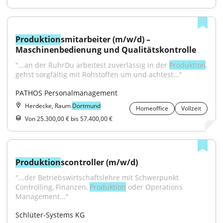
Produktion
smitarbeiter (m/w/d) – 
Maschinenbedienung und Qualitätskontrolle
"...an der RuhrDu arbeitest zuverlässig in der 
Produktion
, 
gehst sorgfältig mit Rohstoffen um und achtest..."
PATHOS Personalmanagement
Herdecke, Raum
Dortmund
Homeoffice
Vollzeit
Von 25.300,00 € bis 57.400,00 €
Produktion
scontroller (m/w/d)
"...der Betriebswirtschaftslehre mit Schwerpunkt 
Controlling, Finanzen, 
Produktion
 oder Operations 
Management..."
Schlüter-Systems KG