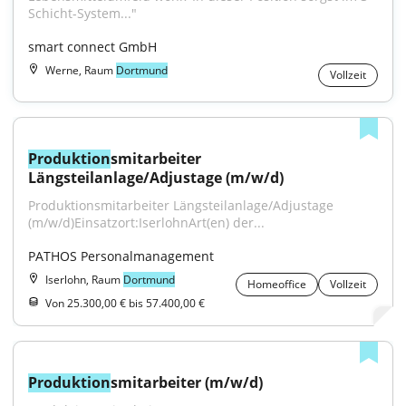
Schicht-System..."
smart connect GmbH
Werne, Raum
Dortmund
Vollzeit
Produktion
smitarbeiter 
Längsteilanlage/Adjustage (m/w/d)
Produktionsmitarbeiter Längsteilanlage/Adjustage 
(m/w/d)Einsatzort:IserlohnArt(en) der...
PATHOS Personalmanagement
Iserlohn, Raum
Dortmund
Homeoffice
Vollzeit
Von 25.300,00 € bis 57.400,00 €
Produktion
smitarbeiter (m/w/d)