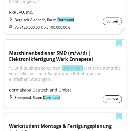
Erfahrungen..."
RxREVU, Inc.
Bergisch Gladbach, Raum
Dortmund
Vollzeit
Von 120.000,00 € bis 190.000,00 €
Maschinenbediener SMD (m/w/d) | 
Elektronikfertigung Werk Ennepetal
"...und qualitätsgerechten 
Produktion
 Optische Kontrolle 
von elektronischen Baugruppen Behebung von 
einfachen Störungen..."
dormakaba Deutschland GmbH
Ennepetal, Raum
Dortmund
Vollzeit
Werkstudent Montage & Fertigungsplanung 