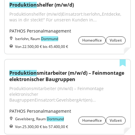
Produktion
shelfer (m/w/d)
Produktionshelfer (m/w/d)Einsatzort:Iserlohn„Entdecke, 
was in dir steckt!“ Für unseren Kunden in...
PATHOS Personalmanagement
Iserlohn, Raum
Dortmund
Homeoffice
Vollzeit
Von 22.500,00 € bis 45.400,00 €
Produktion
smitarbeiter (m/w/d) – Feinmontage 
elektronischer Baugruppen
Produktionsmitarbeiter (m/w/d) – Feinmontage 
elektronischer 
BaugruppenEinsatzort:GevelsbergArt(en)...
PATHOS Personalmanagement
Gevelsberg, Raum
Dortmund
Homeoffice
Vollzeit
Von 25.300,00 € bis 57.400,00 €