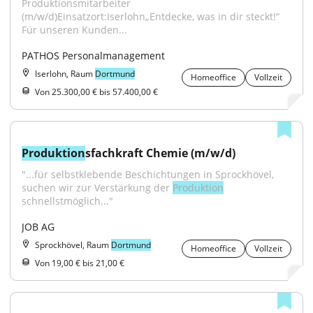
Produktionsmitarbeiter 
(m/w/d)Einsatzort:Iserlohn„Entdecke, was in dir steckt!“ 
Für unseren Kunden...
PATHOS Personalmanagement
Iserlohn, Raum
Dortmund
Homeoffice
Vollzeit
Von 25.300,00 € bis 57.400,00 €
Produktion
sfachkraft Chemie (m/w/d)
"...für selbstklebende Beschichtungen in Sprockhövel, 
suchen wir zur Verstärkung der 
Produktion
schnellstmöglich..."
JOB AG
Sprockhövel, Raum
Dortmund
Homeoffice
Vollzeit
Von 19,00 € bis 21,00 €