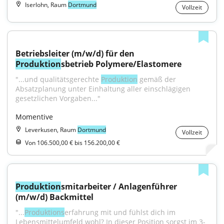
Iserlohn, Raum
Dortmund
Vollzeit
Betriebsleiter (m/w/d) für den 
Produktion
sbetrieb Polymere/Elastomere
"...und qualitätsgerechte 
Produktion
 gemäß der 
Absatzplanung unter Einhaltung aller einschlägigen 
gesetzlichen Vorgaben..."
Momentive
Leverkusen, Raum
Dortmund
Vollzeit
Von 106.500,00 € bis 156.200,00 €
Produktion
smitarbeiter / Anlagenführer 
(m/w/d) Backmittel
"...
Produktions
­erfahrung mit und fühlst dich im 
Lebensmittelumfeld wohl? In dieser Position sorgst im 3-