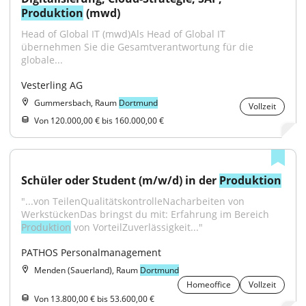
Produktion
 (mwd)
Head of Global IT (mwd)Als Head of Global IT 
übernehmen Sie die Gesamtverantwortung für die 
globale...
Vesterling AG
Gummersbach, Raum
Dortmund
Vollzeit
Von 120.000,00 € bis 160.000,00 €
Schüler oder Student (m/w/d) in der 
Produktion
"...von TeilenQualitätskontrolleNacharbeiten von 
WerkstückenDas bringst du mit: Erfahrung im Bereich 
Produktion
 von VorteilZuverlässigkeit..."
PATHOS Personalmanagement
Menden (Sauerland), Raum
Dortmund
Homeoffice
Vollzeit
Von 13.800,00 € bis 53.600,00 €