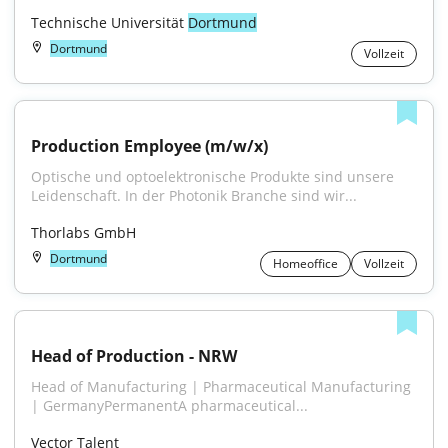
Technische Universität 
Dortmund
Dortmund
Vollzeit
Production Employee (m/w/x)
Optische und optoelektronische Produkte sind unsere 
Leidenschaft. In der Photonik Branche sind wir...
Thorlabs GmbH
Dortmund
Homeoffice
Vollzeit
Head of Production - NRW
Head of Manufacturing | Pharmaceutical Manufacturing 
| GermanyPermanentA pharmaceutical...
Vector Talent