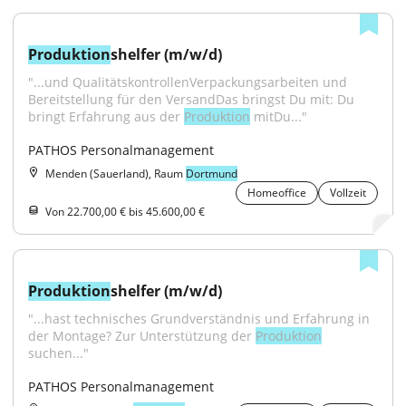
Produktion
shelfer (m/w/d)
"...und QualitätskontrollenVerpackungsarbeiten und 
Bereitstellung für den VersandDas bringst Du mit: Du 
bringt Erfahrung aus der 
Produktion
 mitDu..."
PATHOS Personalmanagement
Menden (Sauerland), Raum
Dortmund
Homeoffice
Vollzeit
Von 22.700,00 € bis 45.600,00 €
Produktion
shelfer (m/w/d)
"...hast technisches Grundverständnis und Erfahrung in 
der Montage? Zur Unterstützung der 
Produktion
suchen..."
PATHOS Personalmanagement