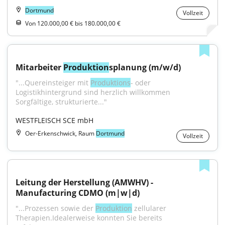
Dortmund
Vollzeit
Von 120.000,00 € bis 180.000,00 €
Mitarbeiter 
Produktion
splanung (m/w/d)
"...Quereinsteiger mit 
Produktions
- oder 
Logistikhintergrund sind herzlich willkommen 
Sorgfältige, strukturierte..."
WESTFLEISCH SCE mbH
Oer-Erkenschwick, Raum
Dortmund
Vollzeit
Leitung der Herstellung (AMWHV) - 
Manufacturing CDMO (m|w|d)
"...Prozessen sowie der 
Produktion
 zellularer 
Therapien.Idealerweise konnten Sie bereits 