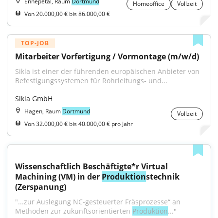
Ennepetal, Raum
Dortmund
Homeoffice
Vollzeit
Von 20.000,00 € bis 86.000,00 €
TOP-JOB
Mitarbeiter Vorfertigung / Vormontage (m/w/d)
Sikla ist einer der führenden europäischen Anbieter von 
Befestigungssystemen für Rohrleitungs- und...
Sikla GmbH
Hagen, Raum
Dortmund
Vollzeit
Von 32.000,00 € bis 40.000,00 € pro Jahr
Wissenschaftlich Beschäftigte*r Virtual 
Machining (VM) in der 
Produktion
stechnik 
(Zerspanung)
"...zur Auslegung NC-gesteuerter Fräsprozesse“ an 
Methoden zur zukunftsorientierten 
Produktion
..."