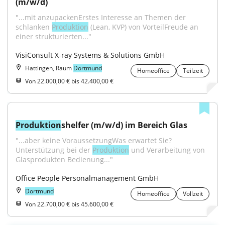
(m/w/d)
"...mit anzupackenErstes Interesse an Themen der 
schlanken 
Produktion
 (Lean, KVP) von VorteilFreude an 
einer strukturierten..."
VisiConsult X-ray Systems & Solutions GmbH
Hattingen, Raum
Dortmund
Homeoffice
Teilzeit
Von 22.000,00 € bis 42.400,00 €
Produktion
shelfer (m/w/d) im Bereich Glas
"...aber keine VoraussetzungWas erwartet Sie? 
Unterstützung bei der 
Produktion
 und Verarbeitung von 
Glasprodukten Bedienung..."
Office People Personalmanagement GmbH
Dortmund
Homeoffice
Vollzeit
Von 22.700,00 € bis 45.600,00 €