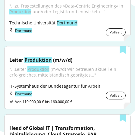
"...zu Fragestellungen des »Data-Centric Engineering« in 
Produktion
 und/oder Logistik und entwickeln..."
Technische Universität 
Dortmund
Dortmund
Vollzeit
Leiter 
Produktion
 (m/w/d)
"...Leiter 
Produktion
 (m/w/d) Wir betreuen aktuell ein 
erfolgreiches, mittelständisch geprägtes..."
IT-Systemhaus der Bundesagentur für Arbeit
Dortmund
Vollzeit
Von 110.000,00 € bis 160.000,00 €
Head of Global IT | Transformation, 
Digitalisierung, Cloud-Strategie, SAP, 