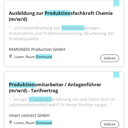
Ausbildung zur 
Produktion
sfachkraft Chemie 
(m/w/d)
"...und Instandhaltung von 
Produktions
­anlagen, 
Probenahme und Probenvor­berei­tung, Beurteilung der 
Produktqualität..."
REMONDIS Production GmbH
Lünen, Raum
Dortmund
Vollzeit
Produktion
smitarbeiter / Anlagenführer 
(m/w/d) - Tarifvertrag
"...bringst 
Produktions
­erfahrung mit und fühlst dich im 
Lebensmittelumfeld wohl? In dieser Position sorgst..."
smart connect GmbH
Lünen, Raum
Dortmund
Vollzeit