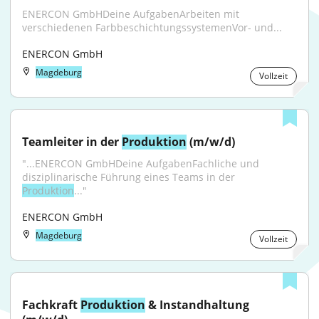
ENERCON GmbHDeine AufgabenArbeiten mit 
verschiedenen FarbbeschichtungssystemenVor- und...
ENERCON GmbH
Magdeburg
Vollzeit
Teamleiter in der 
Produktion
 (m/w/d)
"...ENERCON GmbHDeine AufgabenFachliche und 
disziplinarische Führung eines Teams in der 
Produktion
..."
ENERCON GmbH
Magdeburg
Vollzeit
Fachkraft 
Produktion
 & Instandhaltung 