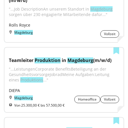
(m/w/d)
"...Job DescriptionAn unserem Standort in 
Magdeburg
sorgen über 230 engagierte Mitarbeitende dafür..."
Rolls Royce
Magdeburg
Vollzeit
Teamleiter 
Produktion
 in 
Magdeburg
(m/w/d)
"...LeistungenCorporate BenefitsBeteiligung an der 
GesundheitsvorsorgeJobradMeine Aufgaben:Leitung 
eines 
Produktions
..."
DIEPA
Magdeburg
Homeoffice
Vollzeit
Von 25.300,00 € bis 57.500,00 €