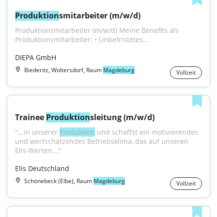
Produktion
smitarbeiter (m/w/d)
Produktionsmitarbeiter (m/w/d) Meine Benefits als 
Produktionsmitarbeiter: • Unbefristetes...
DIEPA GmbH
Biederitz, Woltersdorf, Raum
Magdeburg
Vollzeit
Trainee 
Produktion
sleitung (m/w/d)
"...in unserer 
Produktion
 und schaffst ein moti­vierendes 
und wert­schätzendes Betriebs­klima, das auf unseren 
Elis-Werten..."
Elis Deutschland
Schönebeck (Elbe), Raum
Magdeburg
Vollzeit