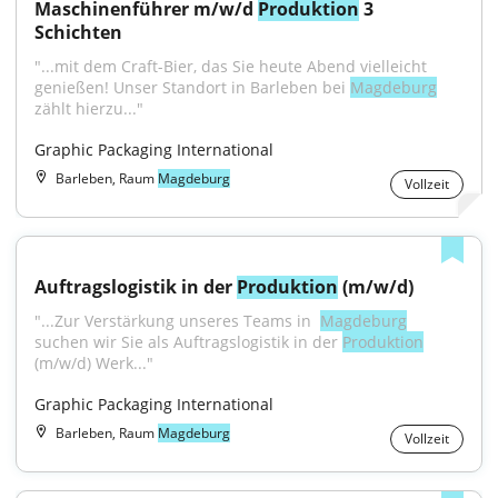
Maschinenführer m/w/d 
Produktion
 3 
Schichten
"...mit dem Craft-Bier, das Sie heute Abend vielleicht 
genießen! Unser Standort in Barleben bei 
Magdeburg
zählt hierzu..."
Graphic Packaging International
Barleben, Raum
Magdeburg
Vollzeit
Auftragslogistik in der 
Produktion
 (m/w/d)
"...Zur Verstärkung unseres Teams in ​ 
Magdeburg
 ​ 
suchen wir Sie als Auftragslogistik in der 
Produktion
(m/w/d) Werk..."
Graphic Packaging International
Barleben, Raum
Magdeburg
Vollzeit