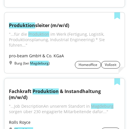
Produktion
sleiter (m/w/d)
"...für die 
Produktion
 im Werk (Fertigung, Logistik, 
Produktionsplanung, Industrial Engineering) * Sie 
führen..."
pro-beam GmbH & Co. KGaA
Burg (bei
Magdeburg
)
Homeoffice
Vollzeit
Fachkraft 
Produktion
 & Instandhaltung 
(m/w/d)
"...Job DescriptionAn unserem Standort in 
Magdeburg
sorgen über 230 engagierte Mitarbeitende dafür..."
Rolls Royce