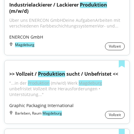
Industrielackierer / Lackierer 
Produktion
(m/w/d)
Über uns ENERCON GmbHDeine AufgabenArbeiten mit 
verschiedenen FarbbeschichtungssystemenVor- und...
ENERCON GmbH
Magdeburg
Vollzeit
>> Vollzeit / 
Produktion
 sucht / Unbefristet <<
"...in der 
Produktion
 (m/w/d) Werk 
Magdeburg
unbefristet Vollzeit Ihre Herausforderungen • 
Unterstützung..."
Graphic Packaging International
Barleben, Raum
Magdeburg
Vollzeit