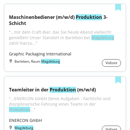
Maschinenbediener (m/w/d) 
Produktion
 3-
Schicht
"...mit dem Craft-Bier, das Sie heute Abend vielleicht 
genießen! Unser Standort in Barleben bei 
Magdeburg
zählt hierzu..."
Graphic Packaging International
Barleben, Raum
Magdeburg
Vollzeit
Teamleiter in der 
Produktion
 (m/w/d)
"...ENERCON GmbH Deine Aufgaben - Fachliche und 
disziplinarische Führung eines Teams in der 
Produktion
..."
ENERCON GmbH
Magdeburg
Vollzeit