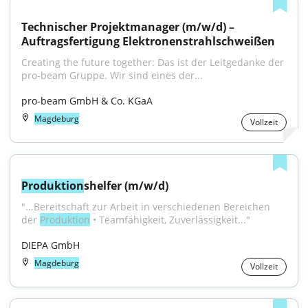
Technischer Projektmanager (m/w/d) – 
Auftragsfertigung Elektronenstrahlschweißen
Creating the future together: Das ist der Leitgedanke der 
pro-beam Gruppe. Wir sind eines der...
pro-beam GmbH & Co. KGaA
Magdeburg
Vollzeit
Produktion
shelfer (m/w/d)
"...Bereitschaft zur Arbeit in verschiedenen Bereichen 
der 
Produktion
 • Teamfähigkeit, Zuverlässigkeit..."
DIEPA GmbH
Magdeburg
Vollzeit