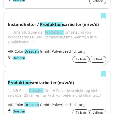
Vollzeit
Instandhalter / 
Produktion
sarbeiter (m/w/d)
"...Unterstützung der 
Produktion
 Umsetzung von 
Verbesserungs- und Optimierungsmaßnahmen Ihre 
Qualifikation..."
AIR Color 
Dresden
 GmbH Pulverbeschichtung
Dresden
Teilzeit
Vollzeit
Produktion
smitarbeiter (m/w/d)
"...AIR Color 
Dresden
 GmbH Pulverbeschichtung steht 
seit über 25 Jahren für Fachkompetenz und Qualität..."
AIR Color 
Dresden
 GmbH Pulverbeschichtung
Dresden
Teilzeit
Vollzeit