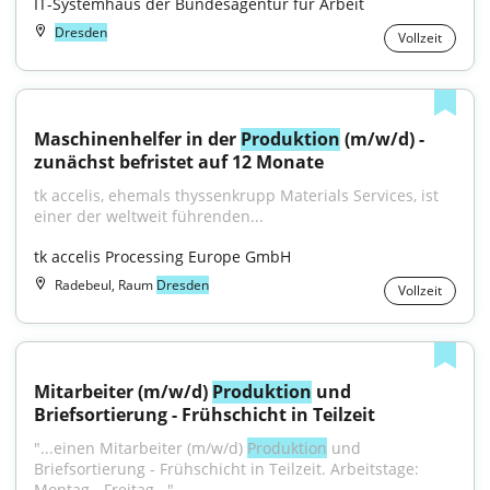
IT-Systemhaus der Bundesagentur für Arbeit
Dresden
Vollzeit
Maschinenhelfer in der 
Produktion
 (m/w/d) - 
zunächst befristet auf 12 Monate
tk accelis, ehemals thyssenkrupp Materials Services, ist 
einer der weltweit führenden...
tk accelis Processing Europe GmbH
Radebeul, Raum
Dresden
Vollzeit
Mitarbeiter (m/w/d) 
Produktion
 und 
Briefsortierung - Frühschicht in Teilzeit
"...einen Mitarbeiter (m/w/d) 
Produktion
 und 
Briefsortierung - Frühschicht in Teilzeit. Arbeitstage: 
Montag - Freitag..."