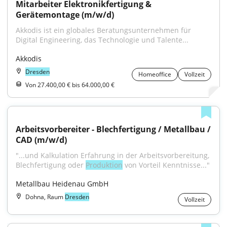
Mitarbeiter Elektronikfertigung & 
Gerätemontage (m/w/d)
Akkodis ist ein globales Beratungsunternehmen für 
Digital Engineering, das Technologie und Talente...
Akkodis
Dresden
Homeoffice
Vollzeit
Von 27.400,00 € bis 64.000,00 €
Arbeitsvorbereiter - Blechfertigung / Metallbau / 
CAD (m/w/d)
"...und Kalkulation Erfahrung in der Arbeitsvorbereitung, 
Blechfertigung oder 
Produktion
 von Vorteil Kenntnisse..."
Metallbau Heidenau GmbH
Dohna, Raum
Dresden
Vollzeit