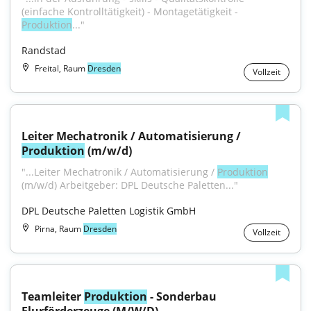
(einfache Kontrolltätigkeit) - Montagetätigkeit - 
Produktion
..."
Randstad
Freital, Raum
Dresden
Vollzeit
Leiter Mechatronik / Automatisierung / 
Produktion
 (m/w/d)
"...Leiter Mechatronik / Automatisierung / 
Produktion
(m/w/d) Arbeitgeber: DPL Deutsche Paletten..."
DPL Deutsche Paletten Logistik GmbH
Pirna, Raum
Dresden
Vollzeit
Teamleiter 
Produktion
 - Sonderbau 