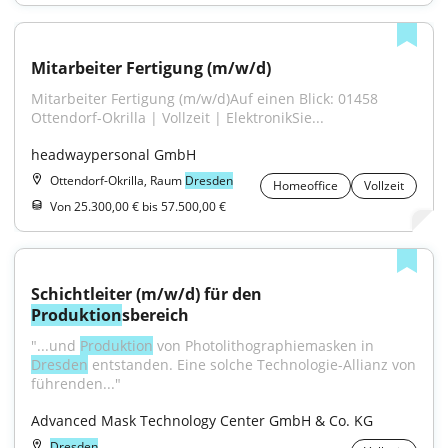
Mitarbeiter Fertigung (m/w/d)
Mitarbeiter Fertigung (m/w/d)Auf einen Blick: 01458 
Ottendorf-Okrilla | Vollzeit | ElektronikSie...
headwaypersonal GmbH
Ottendorf-Okrilla, Raum
Dresden
Homeoffice
Vollzeit
Von 25.300,00 € bis 57.500,00 €
Schichtleiter (m/w/d) für den 
Produktion
sbereich
"...und 
Produktion
 von Photolithographiemasken in 
Dresden
 entstanden. Eine solche Technologie-Allianz von 
führenden..."
Advanced Mask Technology Center GmbH & Co. KG
Dresden