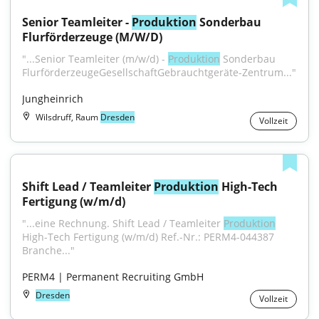
Senior Teamleiter - 
Produktion
 Sonderbau 
Flurförderzeuge (M/W/D)
"...Senior Teamleiter (m/w/d) - 
Produktion
 Sonderbau 
FlurförderzeugeGesellschaftGebrauchtgeräte-Zentrum..."
Jungheinrich
Wilsdruff, Raum
Dresden
Vollzeit
Shift Lead / Teamleiter 
Produktion
 High-Tech 
Fertigung (w/m/d)
"...eine Rechnung. Shift Lead / Teamleiter 
Produktion
High-Tech Fertigung (w/m/d) Ref.-Nr.: PERM4-044387 
Branche..."
PERM4 | Permanent Recruiting GmbH
Dresden
Vollzeit