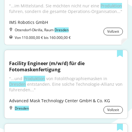
"...im Mittelstand. Sie möchten nicht nur eine 
Produktion
führen, sondern die gesamte Operations-Organisation..."
IMS Robotics GmbH
Ottendorf-Okrilla, Raum
Dresden
Vollzeit
Von 110.000,00 € bis 160.000,00 €
Facility Engineer (m/w/d) für die 
Fotomaskenfertigung
"...und 
Produktion
 von Fotolithographiemasken in 
Dresden
 entstanden. Eine solche Technologie-Allianz von 
führenden..."
Advanced Mask Technology Center GmbH & Co. KG
Dresden
Vollzeit