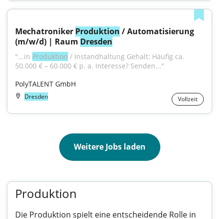
Mechatroniker 
Produktion
 / Automatisierung 
(m/w/d) | Raum 
Dresden
"...in 
Produktion
 / Instandhaltung Gehalt: Häufig ca. 
50.000 € – 60.000 € p. a. Interesse? Senden..."
PolyTALENT GmbH
Dresden
Vollzeit
Weitere Jobs laden
Produktion
Die Produktion spielt eine entscheidende Rolle in