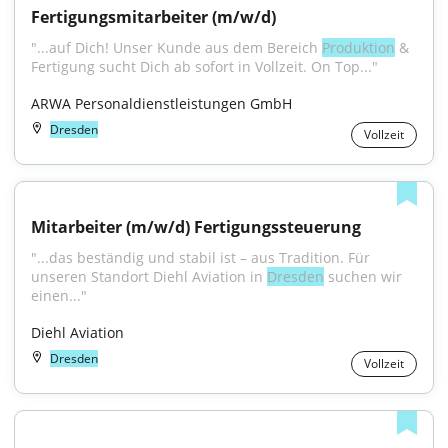
Fertigungsmitarbeiter (m/w/d)
"...auf Dich! Unser Kunde aus dem Bereich 
Produktion
 & 
Fertigung sucht Dich ab sofort in Vollzeit. On Top..."
ARWA Personaldienstleistungen GmbH
Dresden
Vollzeit
Mitarbeiter (m/w/d) Fertigungssteuerung
"...das beständig und stabil ist – aus Tradition. Für 
unseren Standort Diehl Aviation in 
Dresden
 suchen wir 
einen..."
Diehl Aviation
Dresden
Vollzeit