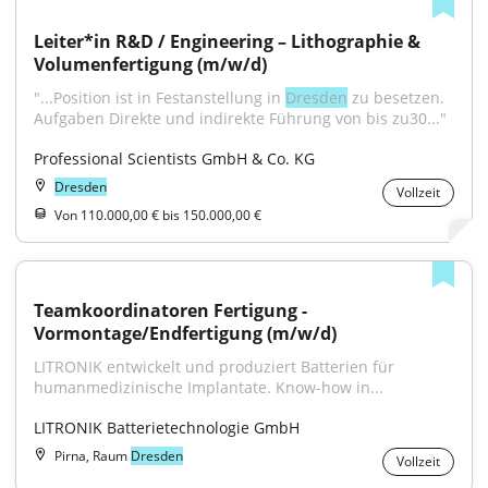
Leiter*in R&D / Engineering – Lithographie & 
Volumenfertigung (m/w/d)
"...Position ist in Festanstellung in 
Dresden
 zu besetzen. 
Aufgaben Direkte und indirekte Führung von bis zu30..."
Professional Scientists GmbH & Co. KG
Dresden
Vollzeit
Von 110.000,00 € bis 150.000,00 €
Teamkoordinatoren Fertigung - 
Vormontage/Endfertigung (m/w/d)
LITRONIK entwickelt und produziert Batterien für 
humanmedizinische Implantate. Know-how in...
LITRONIK Batterietechnologie GmbH
Pirna, Raum
Dresden
Vollzeit