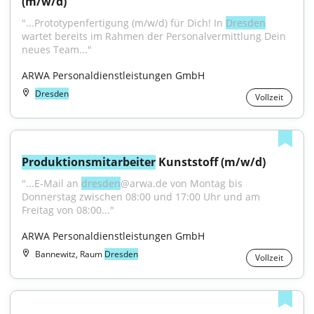
(m/w/d)
"...Prototypenfertigung (m/w/d) für Dich! In 
Dresden
wartet bereits im Rahmen der Personalvermittlung Dein 
neues Team..."
ARWA Personaldienstleistungen GmbH
Dresden
Vollzeit
Produktionsmitarbeiter
 Kunststoff (m/w/d)
"...E-Mail an 
dresden
@arwa.de von Montag bis 
Donnerstag zwischen 08:00 und 17:00 Uhr und am 
Freitag von 08:00..."
ARWA Personaldienstleistungen GmbH
Bannewitz, Raum
Dresden
Vollzeit