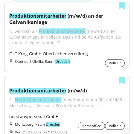
Produktionsmitarbeiter
 (m/w/d) an der 
Galvanikanlage
"...wir dich als 
Produktionsmitarbeiter
 (m/w/d) an der 
Galvanikanlage in Vollzeit. Das sind deine Aufgaben: Du 
arbeitest eigenständig..."
C+C Krug GmbH Oberflächenveredlung
Ottendorf-Okrilla, Raum
Dresden
Vollzeit
Produktionsmitarbeiter
 (m/w/d)
"...
Produktionsmitarbeiter
 (m/w/d)Auf einen Blick: 01468 
Moritzburg | Vollzeit | Produktion/Chemie..."
headwaypersonal GmbH
Moritzburg, Raum
Dresden
Homeoffice
Vollzeit
Von 25.300,00 € bis 57.500,00 €