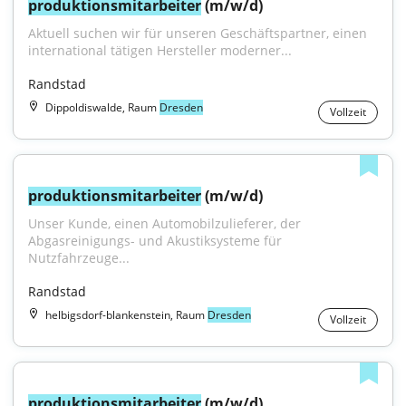
produktionsmitarbeiter
 (m/w/d)
Aktuell suchen wir für unseren Geschäftspartner, einen 
international tätigen Hersteller moderner...
Randstad
Dippoldiswalde, Raum
Dresden
Vollzeit
produktionsmitarbeiter
 (m/w/d)
Unser Kunde, einen Automobilzulieferer, der 
Abgasreinigungs- und Akustiksysteme für 
Nutzfahrzeuge...
Randstad
helbigsdorf-blankenstein, Raum
Dresden
Vollzeit
produktionsmitarbeiter
 (m/w/d)