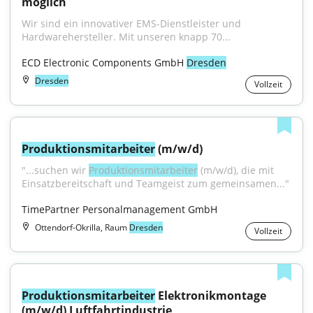
möglich
Wir sind ein innovativer EMS-Dienstleister und 
Hardwarehersteller. Mit unseren knapp 70...
ECD Electronic Components GmbH 
Dresden
Dresden
Vollzeit
Produktionsmitarbeiter
 (m/w/d)
"...suchen wir 
Produktionsmitarbeiter
 (m/w/d), die mit 
Einsatzbereitschaft und Teamgeist zum gemeinsamen..."
TimePartner Personalmanagement GmbH
Ottendorf-Okrilla, Raum
Dresden
Vollzeit
Produktionsmitarbeiter
 Elektronikmontage 
(m/w/d) Luftfahrtindustrie