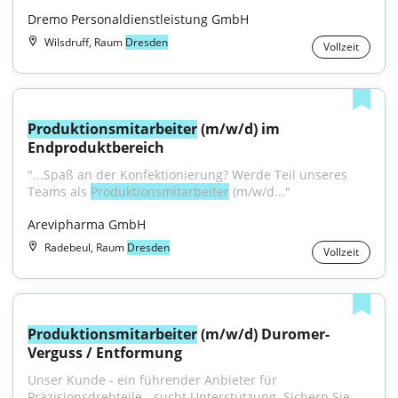
Dremo Personaldienstleistung GmbH
Wilsdruff, Raum
Dresden
Vollzeit
Produktionsmitarbeiter
 (m/w/d) im 
Endproduktbereich
"...Spaß an der Konfektionierung? Werde Teil unseres 
Teams als 
Produktionsmitarbeiter
 (m/w/d..."
Arevipharma GmbH
Radebeul, Raum
Dresden
Vollzeit
Produktionsmitarbeiter
 (m/w/d) Duromer-
Verguss / Entformung
Unser Kunde - ein führender Anbieter für 
Präzisionsdrehteile - sucht Unterstützung. Sichern Sie...