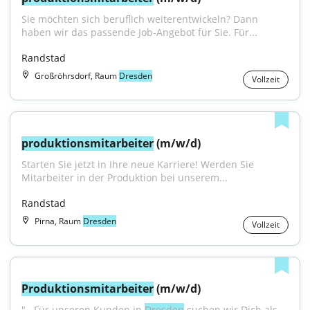
Sie möchten sich beruflich weiterentwickeln? Dann 
haben wir das passende Job-Angebot für Sie. Für...
Randstad
Großröhrsdorf, Raum
Dresden
Vollzeit
produktionsmitarbeiter
 (m/w/d)
Starten Sie jetzt in Ihre neue Karriere! Werden Sie 
Mitarbeiter in der Produktion bei unserem...
Randstad
Pirna, Raum
Dresden
Vollzeit
Produktionsmitarbeiter
 (m/w/d)
"...Für unseren Kunden in 
Dresden
 suchen wir Dich als 