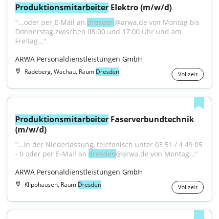
Produktionsmitarbeiter
 Elektro (m/w/d)
"...oder per E-Mail an 
dresden
@arwa.de von Montag bis 
Donnerstag zwischen 08:00 und 17:00 Uhr und am 
Freitag..."
ARWA Personaldienstleistungen GmbH
Radeberg, Wachau, Raum
Dresden
Vollzeit
Produktionsmitarbeiter
 Faserverbundtechnik 
(m/w/d)
"...in der Niederlassung, telefonisch unter 03 51 / 4 49 05 
- 0 oder per E-Mail an 
dresden
@arwa.de von Montag..."
ARWA Personaldienstleistungen GmbH
Klipphausen, Raum
Dresden
Vollzeit