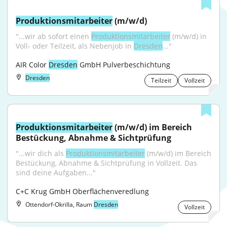
Produktionsmitarbeiter
 (m/w/d)
"...wir ab sofort einen 
Produktionsmitarbeiter
 (m/w/d) in 
Voll- oder Teilzeit, als Nebenjob in 
Dresden
..."
AIR Color 
Dresden
 GmbH Pulverbeschichtung
Dresden
Teilzeit
Vollzeit
Produktionsmitarbeiter
 (m/w/d) im Bereich 
Bestückung, Abnahme & Sichtprüfung
"...wir dich als 
Produktionsmitarbeiter
 (m/w/d) im Bereich 
Bestückung, Abnahme & Sichtprüfung in Vollzeit. Das 
sind deine Aufgaben..."
C+C Krug GmbH Oberflächenveredlung
Ottendorf-Okrilla, Raum
Dresden
Vollzeit