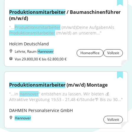
Produktionsmitarbeiter
 / Baumaschinenführer 
(m/w/d)
"...
Produktionsmitarbeiter
 (m/w/d)Deine AufgabenAls 
Produktionsmitarbeiter
 (m/w/d) an unserem..."
Holcim Deutschland
Lehrte, Raum
Hannover
Homeoffice
Vollzeit
Von 29.800,00 € bis 62.800,00 €
Produktionsmitarbeiter
 (m/w/d) Montage
"...in 
Hannover
“ entstehen zu lassen. Wir bieten 💰 
Attraktive Vergütung 19,53 - 21,48 €/Stunde🌴 Bis zu 30..."
DAHMEN Personalservice GmbH
Hannover
Vollzeit