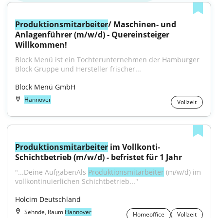
Produktionsmitarbeiter
/ Maschinen- und 
Anlagenführer (m/w/d) - Quereinsteiger 
Willkommen!
Block Menü ist ein Tochterunternehmen der Hamburger 
Block Gruppe und Hersteller frischer...
Block Menü GmbH
Hannover
Vollzeit
Produktionsmitarbeiter
 im Vollkonti-
Schichtbetrieb (m/w/d) - befristet für 1 Jahr
"...Deine AufgabenAls 
Produktionsmitarbeiter
 (m/w/d) im 
vollkontinuierlichen Schichtbetrieb..."
Holcim Deutschland
Sehnde, Raum
Hannover
Homeoffice
Vollzeit