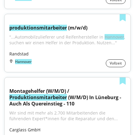
produktionsmitarbeiter
 (m/w/d)
"...Automobilzulieferer und Reifenhersteller in 
Hannover
, 
suchen wir einen Helfer in der Produktion. Nutzen..."
Randstad
Hannover
Vollzeit
Montagehelfer (W/M/D) / 
Produktionsmitarbeiter
 (W/M/D) In Lüneburg - 
Auch Als Quereinstieg - 110
Wir sind mit mehr als 2.700 Mitarbeitenden die 
führenden Expert*innen für die Reparatur und den...
Carglass GmbH