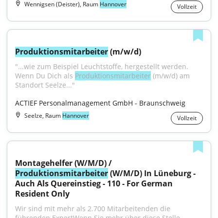
Wennigsen (Deister), Raum
Hannover
Vollzeit
Produktionsmitarbeiter
 (m/w/d)
"...wie zum Beispiel Leuchtstoffe, hergestellt werden. 
Wenn Du Dich als 
Produktionsmitarbeiter
 (m/w/d) am 
Standort Seelze..."
ACTIEF Personalmanagement GmbH - Braunschweig
Seelze, Raum
Hannover
Vollzeit
Montagehelfer (W/M/D) / 
Produktionsmitarbeiter
 (W/M/D) In Lüneburg - 
Auch Als Quereinstieg - 110 - For German 
Resident Only
Wir sind mit mehr als 2.700 Mitarbeitenden die 
führenden ExpertWenn Sie mehr über diese Stelle...