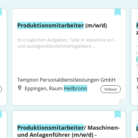
Produktionsmitarbeiter
 (m/w/d)
Ihre täglichen Aufgaben: Teile in Maschine ein - 
und auslegenKleinteilmontageWare...
Tempton Personaldienstleistungen GmbH
Eppingen, Raum
Heilbronn
Vollzeit
Produktionsmitarbeiter
/ Maschinen- 
und Anlagenführer (m/w/d) - 