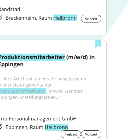
Randstad
Brackenheim, Raum
Heilbronn
Vollzeit
Produktionsmitarbeiter
 (m/w/d) in 
Eppingen
"...Ihre Arbeit mit einer sehr ausgeprägten 
Dienstleistungsmentalität. 
Produktionsmitarbeiter
 (m/w/d) Standort: 
Eppingen Anstellungsart(en..."
Trio Personalmanagement GmbH
Eppingen, Raum
Heilbronn
Teilzeit
Vollzeit