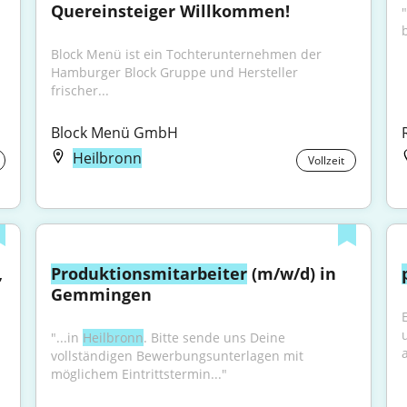
Quereinsteiger Willkommen!
b
Block Menü ist ein Tochterunternehmen der 
Hamburger Block Gruppe und Hersteller 
frischer...
Block Menü GmbH
Heilbronn
Vollzeit
 
Produktionsmitarbeiter
 (m/w/d) in 
Gemmingen
"...in 
Heilbronn
. Bitte sende uns Deine 
a
vollständigen Bewerbungsunterlagen mit 
möglichem Eintrittstermin..."