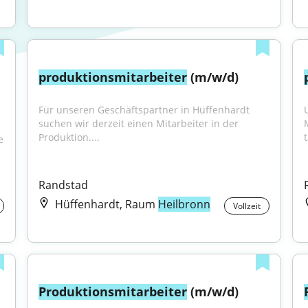
produktionsmitarbeiter
 (m/w/d)
Für unseren Geschäftspartner in Hüffenhardt 
suchen wir derzeit einen Mitarbeiter in der 
Produktion....
t
 
Randstad
Hüffenhardt, Raum
Heilbronn
Vollzeit
Produktionsmitarbeiter
 (m/w/d)