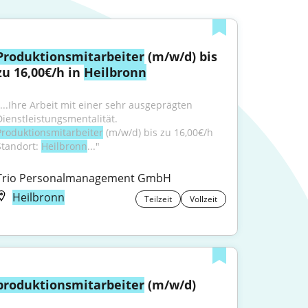
Produktionsmitarbeiter
 (m/w/d) bis 
zu 16,00€/h in 
Heilbronn
"...Ihre Arbeit mit einer sehr ausgeprägten 
Dienstleistungsmentalität. 
Produktionsmitarbeiter
 (m/w/d) bis zu 16,00€/h 
Standort: 
Heilbronn
..."
Trio Personalmanagement GmbH
Heilbronn
Teilzeit
Vollzeit
produktionsmitarbeiter
 (m/w/d)