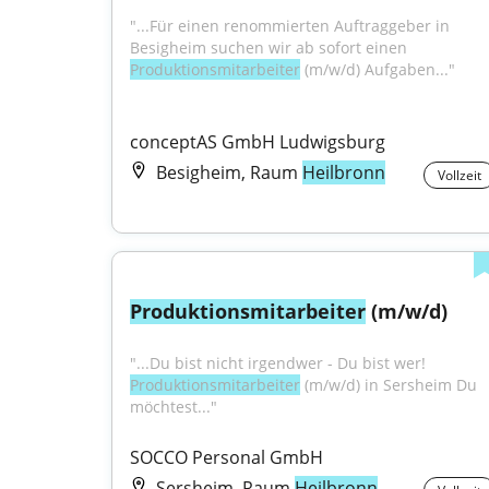
"...Für einen renommierten Auftraggeber in 
Besigheim suchen wir ab sofort einen 
Produktionsmitarbeiter
 (m/w/d) Aufgaben..."
conceptAS GmbH Ludwigsburg
Besigheim, Raum
Heilbronn
Vollzeit
Produktionsmitarbeiter
 (m/w/d)
"...Du bist nicht irgendwer - Du bist wer! 
Produktionsmitarbeiter
 (m/w/d) in Sersheim Du 
möchtest..."
SOCCO Personal GmbH
Sersheim, Raum
Heilbronn