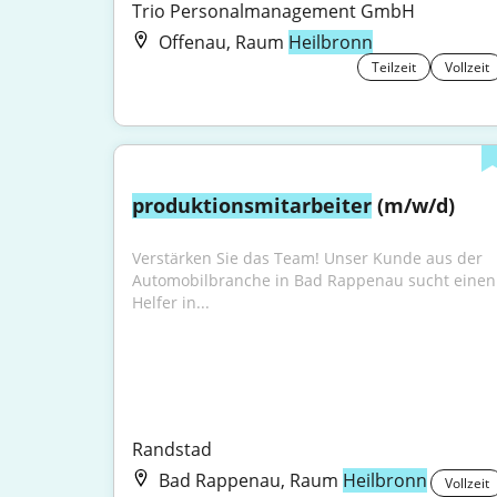
Trio Personalmanagement GmbH
Offenau, Raum
Heilbronn
Teilzeit
Vollzeit
produktionsmitarbeiter
 (m/w/d)
Verstärken Sie das Team! Unser Kunde aus der 
Automobilbranche in Bad Rappenau sucht einen 
Helfer in...
Randstad
Bad Rappenau, Raum
Heilbronn
Vollzeit