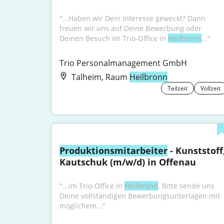
"...Haben wir Dein Interesse geweckt? Dann 
freuen wir uns auf Deine Bewerbung oder 
Deinen Besuch im Trio-Office in 
Heilbronn
..."
Trio Personalmanagement GmbH
Talheim, Raum
Heilbronn
Teilzeit
Vollzeit
Produktionsmitarbeiter
 - Kunststoff,
Kautschuk (m/w/d) in Offenau
"...im Trio-Office in 
Heilbronn
. Bitte sende uns 
Deine vollständigen Bewerbungsunterlagen mit 
möglichem..."