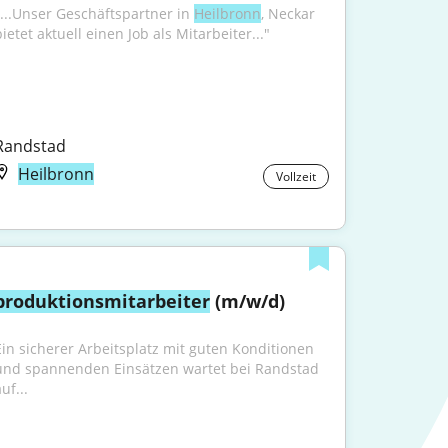
"...Unser Geschäftspartner in 
Heilbronn
, Neckar 
ietet aktuell einen Job als Mitarbeiter..."
Randstad
Heilbronn
Vollzeit
produktionsmitarbeiter
 (m/w/d)
Ein sicherer Arbeitsplatz mit guten Konditionen 
und spannenden Einsätzen wartet bei Randstad 
uf...