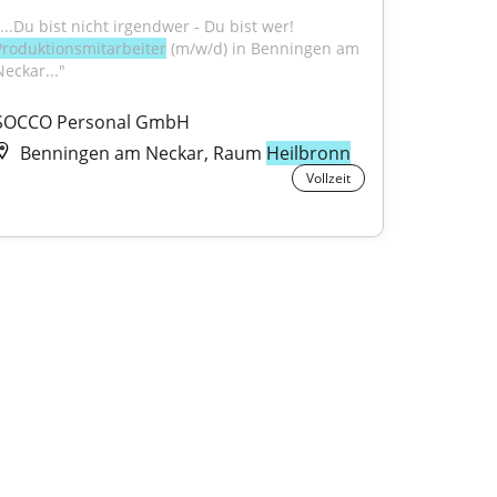
"...Du bist nicht irgendwer - Du bist wer! 
Produktionsmitarbeiter
 (m/w/d) in Benningen am 
Neckar..."
SOCCO Personal GmbH
Benningen am Neckar, Raum
Heilbronn
Vollzeit