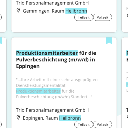
Trio Personalmanagement GmbH
Gemmingen, Raum
Heilbronn
Teilzeit
Vollzeit
Produktionsmitarbeiter
 für die 
Pulverbeschichtung (m/w/d) in 
Eppingen
"...Ihre Arbeit mit einer sehr ausgeprägten 
Dienstleistungsmentalität. 
Produktionsmitarbeiter
 für die 
Pulverbeschichtung (m/w/d) Standort..."
Trio Personalmanagement GmbH
Eppingen, Raum
Heilbronn
Teilzeit
Vollzeit