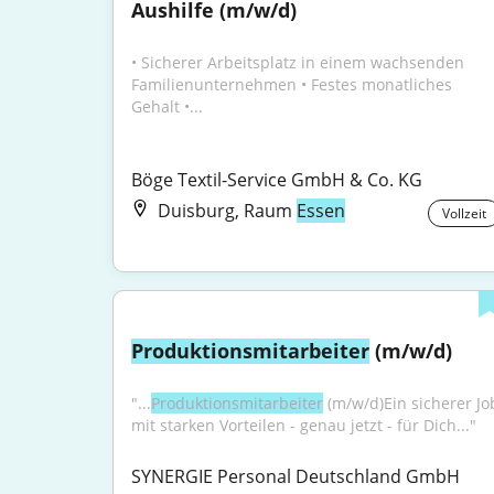
Aushilfe (m/w/d)
• Sicherer Arbeitsplatz in einem wachsenden 
Familienunternehmen • Festes monatliches 
Gehalt •...
Böge Textil-Service GmbH & Co. KG
Duisburg, Raum
Essen
Vollzeit
Produktionsmitarbeiter
 (m/w/d)
"...
Produktionsmitarbeiter
 (m/w/d)Ein sicherer Job
mit starken Vorteilen - genau jetzt - für Dich..."
SYNERGIE Personal Deutschland GmbH