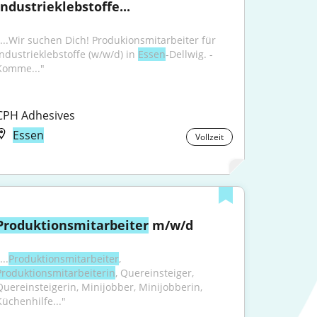
Industrieklebstoffe...
"...Wir suchen Dich! Produkionsmitarbeiter für 
Industrieklebstoffe (w/w/d) in 
Essen
-Dellwig. - 
Komme..."
CPH Adhesives
Essen
Vollzeit
Produktionsmitarbeiter
 m/w/d
...
Produktionsmitarbeiter
, 
Produktionsmitarbeiterin
, Quereinsteiger, 
Quereinsteigerin, Minijobber, Minijobberin, 
Küchenhilfe..."