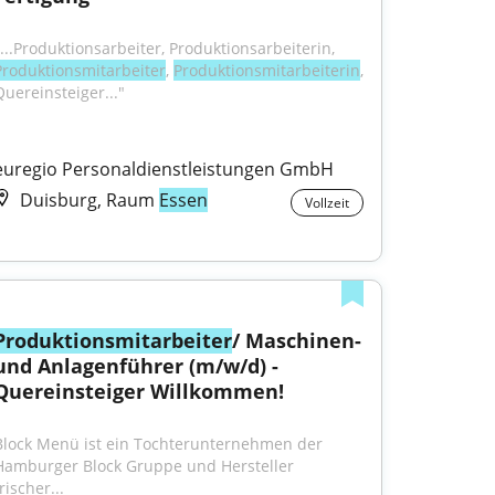
"...Produktionsarbeiter, Produktionsarbeiterin, 
Produktionsmitarbeiter
, 
Produktionsmitarbeiterin
, 
Quereinsteiger..."
euregio Personaldienstleistungen GmbH
Duisburg, Raum
Essen
Vollzeit
Produktionsmitarbeiter
/ Maschinen- 
und Anlagenführer (m/w/d) - 
Quereinsteiger Willkommen!
Block Menü ist ein Tochterunternehmen der 
Hamburger Block Gruppe und Hersteller 
rischer...