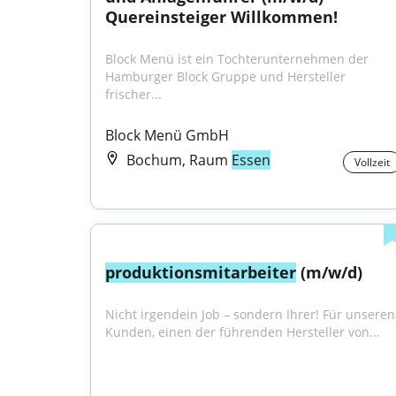
Quereinsteiger Willkommen!
Block Menü ist ein Tochterunternehmen der 
Hamburger Block Gruppe und Hersteller 
frischer...
Block Menü GmbH
Bochum, Raum
Essen
Vollzeit
produktionsmitarbeiter
 (m/w/d)
Nicht irgendein Job – sondern Ihrer! Für unseren 
Kunden, einen der führenden Hersteller von...