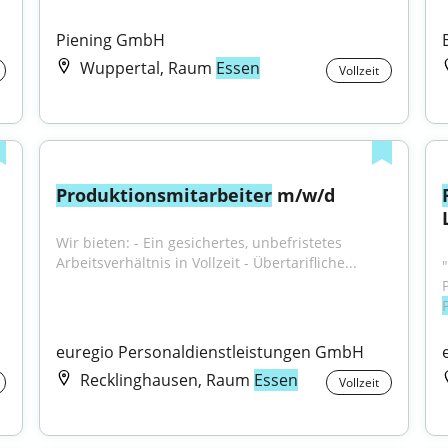
Piening GmbH
Wuppertal, Raum
Essen
Vollzeit
Produktionsmitarbeiter
 m/w/d
Wir bieten: - Ein gesichertes, unbefristetes 
Arbeitsverhältnis in Vollzeit - Übertarifliche...
euregio Personaldienstleistungen GmbH
Recklinghausen, Raum
Essen
Vollzeit