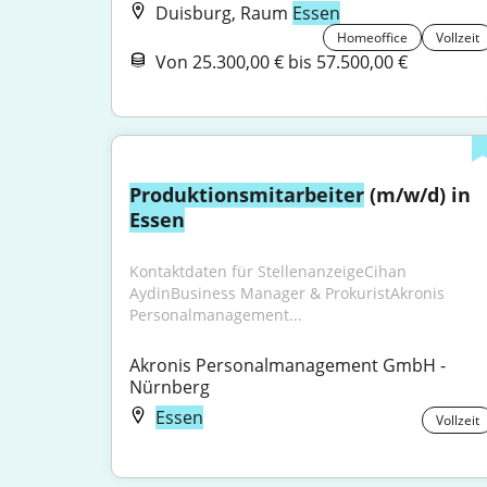
Duisburg, Raum
Essen
Homeoffice
Vollzeit
Von 25.300,00 € bis 57.500,00 €
Produktionsmitarbeiter
 (m/w/d) in 
Essen
Kontaktdaten für StellenanzeigeCihan 
AydinBusiness Manager & ProkuristAkronis 
Personalmanagement...
Akronis Personalmanagement GmbH - 
Nürnberg
Essen
Vollzeit