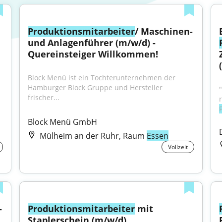
Produktionsmitarbeiter
/ Maschinen- 
und Anlagenführer (m/w/d) - 
Quereinsteiger Willkommen!
Block Menü ist ein Tochterunternehmen der 
Hamburger Block Gruppe und Hersteller 
frischer...
Block Menü GmbH
Mülheim an der Ruhr, Raum
Essen
Vollzeit
 
Produktionsmitarbeiter
 mit 
Staplerschein (m/w/d)