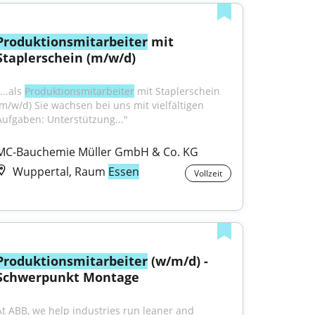
Produktionsmitarbeiter
 mit 
Staplerschein (m/w/d)
...als 
Produktionsmitarbeiter
 mit Staplerschein 
(m/w/d) Sie wachsen bei uns mit vielfältigen 
Aufgaben: Unterstützung..."
MC-Bauchemie Müller GmbH & Co. KG
Wuppertal, Raum
Essen
Vollzeit
Produktionsmitarbeiter
 (w/m/d) - 
Schwerpunkt Montage
At ABB, we help industries run leaner and 