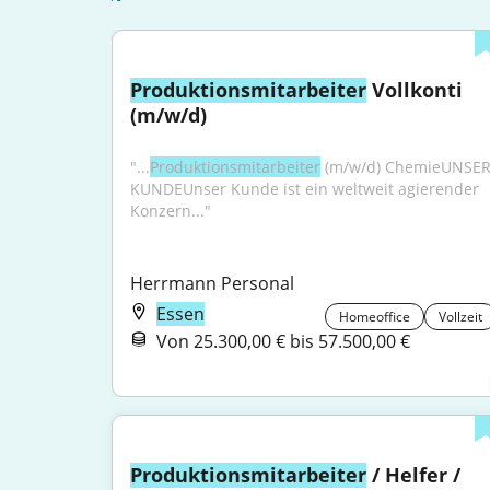
Produktionsmitarbeiter
 Vollkonti 
(m/w/d)
"...
Produktionsmitarbeiter
 (m/w/d) ChemieUNSER
KUNDEUnser Kunde ist ein weltweit agierender 
Konzern..."
Herrmann Personal
Essen
Homeoffice
Vollzeit
Von 25.300,00 € bis 57.500,00 €
Produktionsmitarbeiter
 / Helfer / 