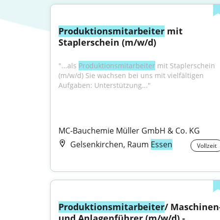
Produktionsmitarbeiter
 mit 
Staplerschein (m/w/d)
"...als 
Produktionsmitarbeiter
 mit Staplerschein 
(m/w/d) Sie wachsen bei uns mit vielfältigen 
Aufgaben: Unterstützung..."
MC-Bauchemie Müller GmbH & Co. KG
Gelsenkirchen, Raum
Essen
Vollzeit
Produktionsmitarbeiter
/ Maschinen-
und Anlagenführer (m/w/d) - 