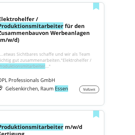
Elektrohelfer / 
Produktionsmitarbeiter
 für den 
Zusammenbauvon Werbeanlagen 
(m/w/d)
"...etwas Sichtbares schaffe und wir als Team 
richtig gut zusammenarbeiten."Elektrohelfer / 
Produktionsmitarbeiter
..."
DPL Professionals GmbH
Gelsenkirchen, Raum
Essen
Vollzeit
Produktionsmitarbeiter
 m/w/d 
Fertigung