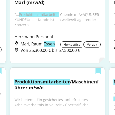
Marl (m/w/d)
"...
Produktionsmitarbeiter
 Chemie (m/w/d)UNSER 
KUNDEUnser Kunde ist ein weltweit agierender 
Konzern..."
Herrmann Personal
Marl, Raum
Essen
Homeoffice
Vollzeit
Von 25.300,00 € bis 57.500,00 €
Produktionsmitarbeiter
/Maschinenf
ührer m/w/d
 
"
Wir bieten: - Ein gesichertes, unbefristetes 
Arbeitsverhältnis in Vollzeit - Übertarifliche...