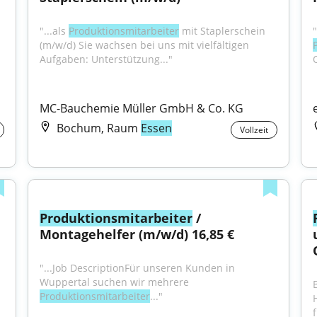
"...als 
Produktionsmitarbeiter
 mit Staplerschein 
(m/w/d) Sie wachsen bei uns mit vielfältigen 
Aufgaben: Unterstützung..."
MC-Bauchemie Müller GmbH & Co. KG
Bochum, Raum
Essen
Vollzeit
Produktionsmitarbeiter
 / 
Montagehelfer (m/w/d) 16,85 €
"...Job DescriptionFür unseren Kunden in 
Wuppertal suchen wir mehrere 
Produktionsmitarbeiter
..."
f