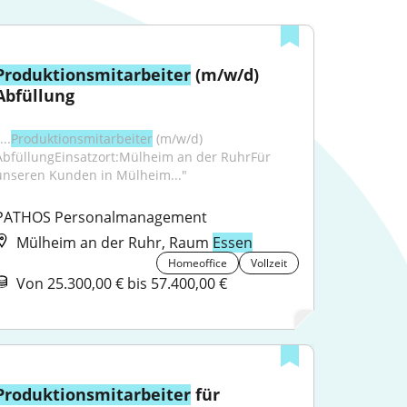
Produktionsmitarbeiter
 (m/w/d) 
Abfüllung
...
Produktionsmitarbeiter
 (m/w/d) 
AbfüllungEinsatzort:Mülheim an der RuhrFür 
unseren Kunden in Mülheim..."
PATHOS Personalmanagement
Mülheim an der Ruhr, Raum
Essen
Homeoffice
Vollzeit
Von 25.300,00 € bis 57.400,00 €
Produktionsmitarbeiter
 für 