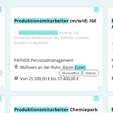
Produktionsmitarbeiter
 (m/w/d) 16€
"...
Produktionsmitarbeiter
 (m/w/d) 16€ 
Einsatzort:Mülheim an der RuhrFür unseren 
 
"
Kunden in Mülheim..."
PATHOS Personalmanagement
Mülheim an der Ruhr, Raum
Essen
Homeoffice
Vollzeit
Von 25.300,00 € bis 57.400,00 €
Produktionsmitarbeiter
 Chemiepark 