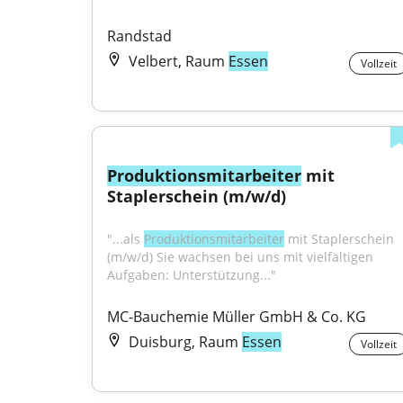
Randstad
Velbert, Raum
Essen
Vollzeit
Produktionsmitarbeiter
 mit 
Staplerschein (m/w/d)
"...als 
Produktionsmitarbeiter
 mit Staplerschein 
(m/w/d) Sie wachsen bei uns mit vielfältigen 
Aufgaben: Unterstützung..."
MC-Bauchemie Müller GmbH & Co. KG
Duisburg, Raum
Essen
Vollzeit