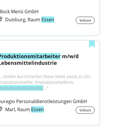
Block Menü GmbH
Duisburg, Raum
Essen
Vollzeit
Produktionsmitarbeiter
 m/w/d 
Lebensmittelindustrie
"...GmbH durchstarten Diese Stelle passt zu Dir: 
Produktionshelfer, Produktionshelferin, 
Produktionsmitarbeiter
..."
euregio Personaldienstleistungen GmbH
Marl, Raum
Essen
Vollzeit