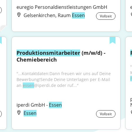
euregio Personaldienstleistungen GmbH
Gelsenkirchen, Raum
Essen
Vollzeit
Produktionsmitarbeiter
 (m/w/d) - 
Chemiebereich
"...Kontaktdaten:Dann freuen wir uns auf Deine 
Bewerbung!Sende Deine Unterlagen per E-Mail 
an 
essen
@iperdi.de oder ruf..."
iperdi GmbH - 
Essen
Essen
Vollzeit