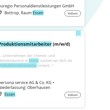
euregio Personaldienstleistungen GmbH
Bottrop, Raum
Essen
Vollzeit
Produktionsmitarbeiter
 (m/w/d)
"...Unternehmen der Chemie- und 
Metallindustrie in 
Essen
, suchen wir dich als 
Produktionsmitarbeiter
 (m/w/d..."
persona service AG & Co. KG • 
Niederlassung: Oberhausen
Essen
Vollzeit