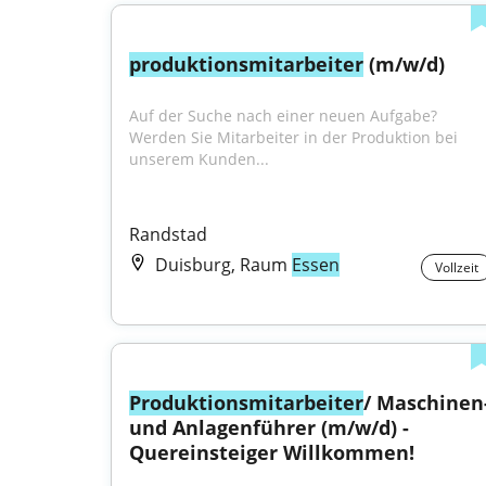
produktionsmitarbeiter
 (m/w/d)
Auf der Suche nach einer neuen Aufgabe? 
Werden Sie Mitarbeiter in der Produktion bei 
unserem Kunden...
Randstad
Duisburg, Raum
Essen
Vollzeit
Produktionsmitarbeiter
/ Maschinen-
und Anlagenführer (m/w/d) - 
Quereinsteiger Willkommen!