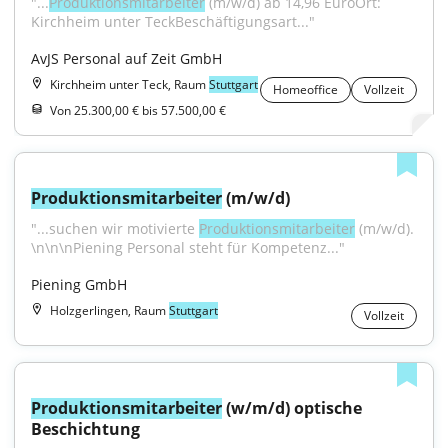
"...
Produktionsmitarbeiter
 (m/w/d) ab 14,96 EuroOrt: 
Kirchheim unter TeckBeschäftigungsart..."
AvJS Personal auf Zeit GmbH
Kirchheim unter Teck, Raum
Stuttgart
Homeoffice
Vollzeit
Von 25.300,00 € bis 57.500,00 €
Produktionsmitarbeiter
 (m/w/d)
"...suchen wir motivierte 
Produktionsmitarbeiter
 (m/w/d). 
\n\n\nPiening Personal steht für Kompetenz..."
Piening GmbH
Holzgerlingen, Raum
Stuttgart
Vollzeit
Produktionsmitarbeiter
 (w/m/d) optische 
Beschichtung