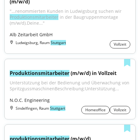
(m/w/d)
"...renommierten Kunden in Ludwigsburg suchen wir 
Produktionsmitarbeiter
 in der Baugruppenmontage 
(m⁠/⁠w⁠/⁠d).Deine..."
Alb Zeitarbeit GmbH
Ludwigsburg, Raum
Stuttgart
Vollzeit
Produktionsmitarbeiter
 (m/w/d) in Vollzeit
Unterstützung bei der Bedienung und Überwachung von 
SpritzgussmaschinenBeschreibung:Unterstützung...
N.O.C. Engineering
Sindelfingen, Raum
Stuttgart
Homeoffice
Vollzeit
produktionsmitarbeiter
 (m/w/d)