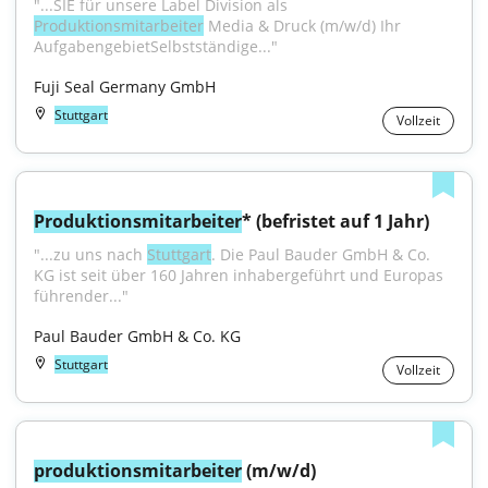
"...SIE für unsere Label Division als 
Produktionsmitarbeiter
 Media & Druck (m/w/d) Ihr 
AufgabengebietSelbstständige..."
Fuji Seal Germany GmbH
Stuttgart
Vollzeit
Produktionsmitarbeiter
* (befristet auf 1 Jahr)
"...zu uns nach 
Stuttgart
. Die Paul Bauder GmbH & Co. 
KG ist seit über 160 Jahren inhabergeführt und Europas 
führender..."
Paul Bauder GmbH & Co. KG
Stuttgart
Vollzeit
produktionsmitarbeiter
 (m/w/d)