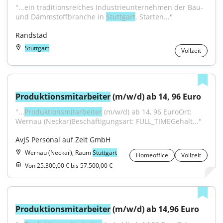
"...ein traditionsreiches Industrieunternehmen der Bau- 
und Dämmstoffbranche in 
Stuttgart
. Starten..."
Randstad
Stuttgart
Vollzeit
Produktionsmitarbeiter
 (m/w/d) ab 14, 96 Euro
"...
Produktionsmitarbeiter
 (m/w/d) ab 14, 96 EuroOrt: 
Wernau (Neckar)Beschäftigungsart: FULL_TIMEGehalt..."
AvJS Personal auf Zeit GmbH
Wernau (Neckar), Raum
Stuttgart
Homeoffice
Vollzeit
Von 25.300,00 € bis 57.500,00 €
Produktionsmitarbeiter
 (m/w/d) ab 14,96 Euro