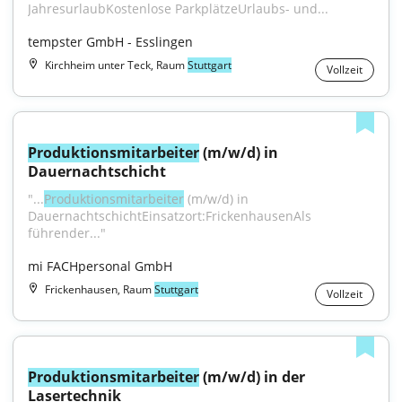
JahresurlaubKostenlose ParkplätzeUrlaubs- und...
tempster GmbH - Esslingen
Kirchheim unter Teck, Raum
Stuttgart
Vollzeit
Produktionsmitarbeiter
 (m/w/d) in 
Dauernachtschicht
"...
Produktionsmitarbeiter
 (m⁠/⁠w⁠/⁠d) in 
DauernachtschichtEinsatzort:FrickenhausenAls 
führender..."
mi FACHpersonal GmbH
Frickenhausen, Raum
Stuttgart
Vollzeit
Produktionsmitarbeiter
 (m/w/d) in der 
Lasertechnik