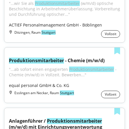
"...wir Sie als 
Produktionsmitarbeiter
 (w/m/d) optische 
Beschichtung in Arbeitnehmerüberlassung. Vorbereitung 
und Durchführung optischer..."
ACTIEF Personalmanagement GmbH - Böblingen
Ditzingen, Raum
Stuttgart
Vollzeit
Produktionsmitarbeiter
 - Chemie (m/w/d)
"...ab sofort einen engagierten 
Produktionsmitarbeiter
 - 
Chemie (m/w/d) in Vollzeit. Bewerben..."
equal personal GmbH & Co. KG
Esslingen am Neckar, Raum
Stuttgart
Vollzeit
Anlagenführer / 
Produktionsmitarbeiter
(m/w/d) mit Einrichtungsverantwortung