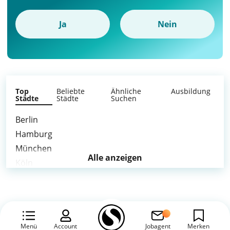
Ja
Nein
Top
Beliebte
Ähnliche
Ausbildung
Städte
Städte
Suchen
Berlin
Hamburg
München
Alle anzeigen
Köln
Frankfurt am Main
Düsseldorf
Leipzig
Dortmund
Menü
Account
Jobagent
Merken