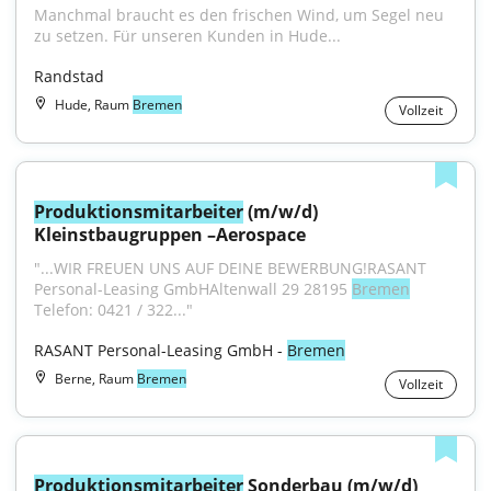
Manchmal braucht es den frischen Wind, um Segel neu 
zu setzen. Für unseren Kunden in Hude...
Randstad
Hude, Raum
Bremen
Vollzeit
Produktionsmitarbeiter
 (m/w/d) 
Kleinstbaugruppen –Aerospace
"...WIR FREUEN UNS AUF DEINE BEWERBUNG!RASANT 
Personal-Leasing GmbHAltenwall 29 28195 
Bremen
Telefon: 0421 / 322..."
RASANT Personal-Leasing GmbH - 
Bremen
Berne, Raum
Bremen
Vollzeit
Produktionsmitarbeiter
 Sonderbau (m/w/d)