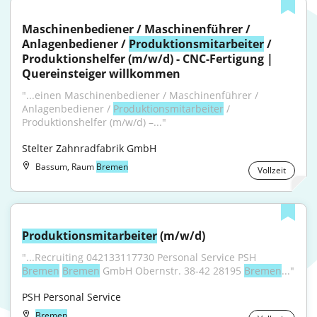
Maschinenbediener / Maschinenführer / 
Anlagenbediener / 
Produktionsmitarbeiter
 / 
Produktionshelfer (m/w/d) - CNC-Fertigung | 
Quereinsteiger willkommen
"...einen Maschinenbediener / Maschinenführer / 
Anlagenbediener / 
Produktionsmitarbeiter
 / 
Produktionshelfer (m/w/d) –..."
Stelter Zahnradfabrik GmbH
Bassum, Raum
Bremen
Vollzeit
Produktionsmitarbeiter
 (m/w/d)
"...Recruiting 042133117730 Personal Service PSH 
Bremen
Bremen
 GmbH Obernstr. 38-42 28195 
Bremen
..."
PSH Personal Service
Bremen