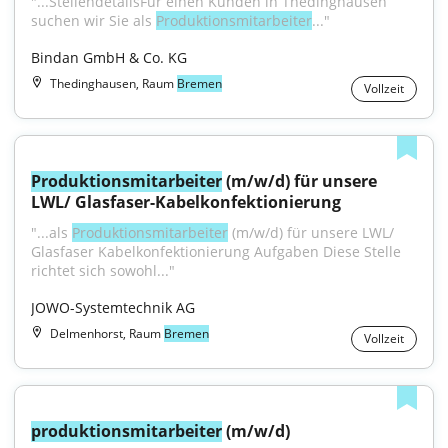
"...StellendetailsFür einen Kunden in Thedinghausen 
suchen wir Sie als 
Produktionsmitarbeiter
..."
Bindan GmbH & Co. KG
Thedinghausen, Raum
Bremen
Vollzeit
Produktionsmitarbeiter
 (m/w/d) für unsere 
LWL/ Glasfaser-Kabelkonfektionierung
"...als 
Produktionsmitarbeiter
 (m/w/d) für unsere LWL/ 
Glasfaser Kabelkonfektionierung Aufgaben Diese Stelle 
richtet sich sowohl..."
JOWO-Systemtechnik AG
Delmenhorst, Raum
Bremen
Vollzeit
produktionsmitarbeiter
 (m/w/d)