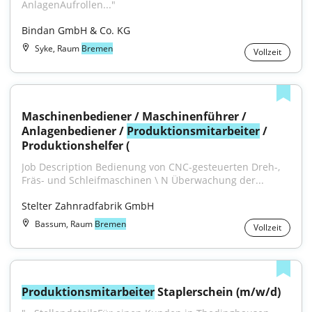
AnlagenAufrollen..."
Bindan GmbH & Co. KG
Syke, Raum
Bremen
Vollzeit
Maschinenbediener / Maschinenführer / 
Anlagenbediener / 
Produktionsmitarbeiter
 / 
Produktionshelfer (
Job Description Bedienung von CNC-gesteuerten Dreh-, 
Fräs- und Schleifmaschinen \ N Überwachung der...
Stelter Zahnradfabrik GmbH
Bassum, Raum
Bremen
Vollzeit
Produktionsmitarbeiter
 Staplerschein (m/w/d)