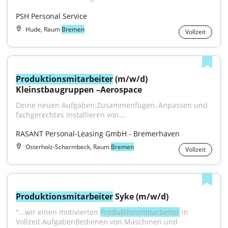
PSH Personal Service
Hude, Raum
Bremen
Vollzeit
Produktionsmitarbeiter
 (m/w/d) 
Kleinstbaugruppen –Aerospace
Deine neuen Aufgaben:Zusammenfügen, Anpassen und 
fachgerechtes Installieren von...
RASANT Personal-Leasing GmbH - Bremerhaven
Osterholz-Scharmbeck, Raum
Bremen
Vollzeit
Produktionsmitarbeiter
 Syke (m/w/d)
"...wir einen motivierten 
Produktionsmitarbeiter
 in 
Vollzeit.AufgabenBedienen von Maschinen und 