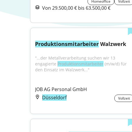
Homeoffice
Vollzeit
Von 29.500,00 € bis 63.500,00 €
Produktionsmitarbeiter
 Walzwerk
"...der Metallverarbeitung suchen wir 13 
engagierte 
Produktionsmitarbeiter
 (m/w/d) für 
den Einsatz im Walzwerk..."
JOB AG Personal GmbH
Düsseldorf
Vollzeit