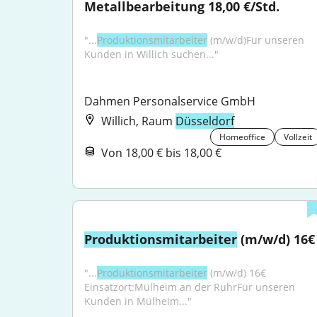
Metallbearbeitung 18,00 €/Std.
"...
Produktionsmitarbeiter
 (m/w/d)Für unseren 
Kunden in Willich suchen..."
Dahmen Personalservice GmbH
Willich, Raum
Düsseldorf
Homeoffice
Vollzeit
Von 18,00 € bis 18,00 €
Produktionsmitarbeiter
 (m/w/d) 16€
"...
Produktionsmitarbeiter
 (m/w/d) 16€ 
Einsatzort:Mülheim an der RuhrFür unseren 
Kunden in Mülheim..."