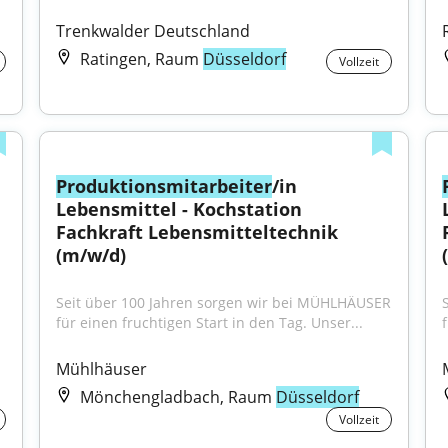
Trenkwalder Deutschland
Ratingen, Raum
Düsseldorf
Vollzeit
Produktionsmitarbeiter
/in 
Lebensmittel - Kochstation 
Fachkraft Lebensmitteltechnik 
(m/w/d)
Seit über 100 Jahren sorgen wir bei MÜHLHÄUSER 
für einen fruchtigen Start in den Tag. Unser...
Mühlhäuser
Mönchengladbach, Raum
Düsseldorf
Vollzeit