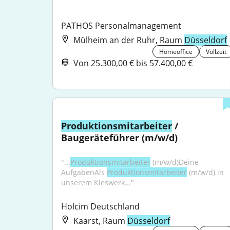
PATHOS Personalmanagement
Mülheim an der Ruhr, Raum
Düsseldorf
Homeoffice
Vollzeit
Von 25.300,00 € bis 57.400,00 €
Produktionsmitarbeiter
 / 
Baugeräteführer (m/w/d)
"...
Produktionsmitarbeiter
 (m/w/d)Deine 
AufgabenAls 
Produktionsmitarbeiter
 (m/w/d) in 
unserem Kieswerk..."
Holcim Deutschland
Kaarst, Raum
Düsseldorf