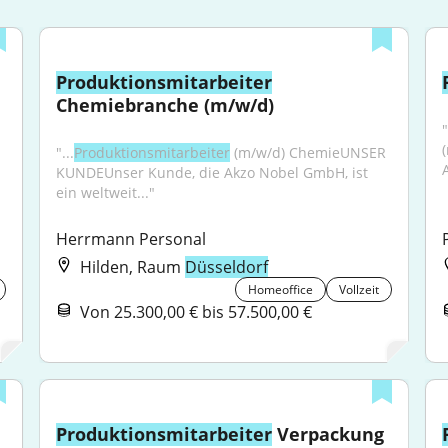
Produktionsmitarbeiter
Chemiebranche (m/w/d)
"
"...
Produktionsmitarbeiter
 (m/w/d) ChemieUNSER 
KUNDEUnser Kunde, die Akzo Nobel GmbH, ist 
ein weltweit..."
Herrmann Personal
Hilden, Raum
Düsseldorf
Homeoffice
Vollzeit
Von 25.300,00 € bis 57.500,00 €
Produktionsmitarbeiter
 Verpackung 