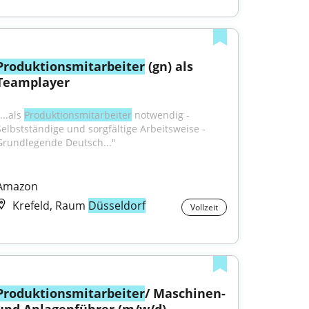
Produktionsmitarbeiter
 (gn) als 
Teamplayer
...als 
Produktionsmitarbeiter
 notwendig - 
Selbstständige und sorgfältige Arbeitsweise - 
Grundlegende Deutsch..."
Amazon
Krefeld, Raum
Düsseldorf
Vollzeit
Produktionsmitarbeiter
/ Maschinen- 