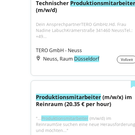
Technischer 
Produktionsmitarbeite
(m/w/d)
Dein AnsprechpartnerTERO GmbHz.Hd. Frau 
Nadine LabuchKrämerstraße 341460 NeussTel.: 
+49...
TERO GmbH - Neuss
Neuss, Raum
Düsseldorf
Vollzeit
Produktionsmitarbeiter
 (m/w/x) im 
Reinraum (20.35 € per hour)
"...
Produktionsmitarbeiter
 (m/w/d) im 
ReinraumSie suchen eine neue Herausforderung
und möchten..."