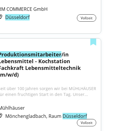
RM COMMERCE GmbH
Düsseldorf
Vollzeit
Produktionsmitarbeiter
/in 
Lebensmittel - Kochstation 
Fachkraft Lebensmitteltechnik 
(m/w/d)
Seit über 100 Jahren sorgen wir bei MÜHLHÄUSER 
für einen fruchtigen Start in den Tag. Unser...
Mühlhäuser
Mönchengladbach, Raum
Düsseldorf
Vollzeit