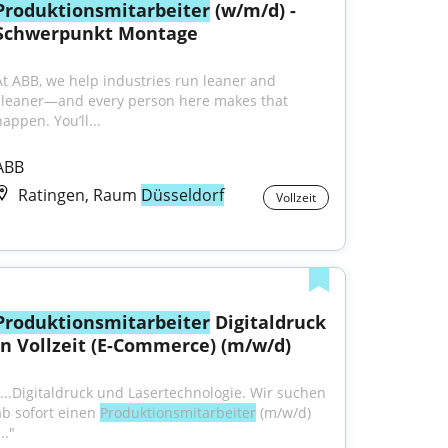
Produktionsmitarbeiter
 (w/m/d) - 
Schwerpunkt Montage
At ABB, we help industries run leaner and 
cleaner—and every person here makes that 
appen. You’ll...
ABB
Ratingen, Raum
Düsseldorf
Vollzeit
Produktionsmitarbeiter
 Digitaldruck 
in Vollzeit (E-Commerce) (m/w/d)
"...Digitaldruck und Lasertechnologie. Wir suchen 
ab sofort einen 
Produktionsmitarbeiter
 (m/w/d) 
..."