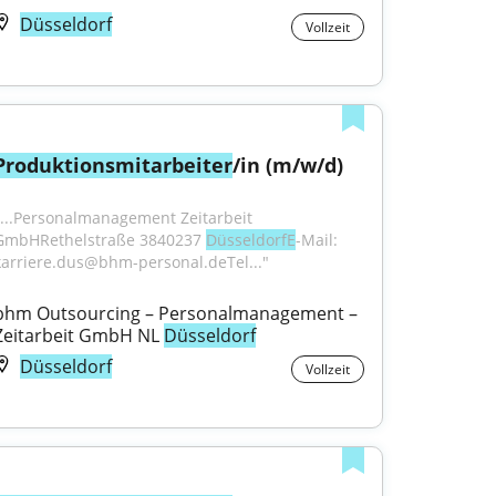
Düsseldorf
Vollzeit
Produktionsmitarbeiter
/in (m/w/d)
"...Personalmanagement Zeitarbeit 
GmbHRethelstraße 3840237 
DüsseldorfE
-Mail: 
karriere.dus@bhm-personal.deTel..."
bhm Outsourcing – Personalmanagement – 
Zeitarbeit GmbH NL 
Düsseldorf
Düsseldorf
Vollzeit