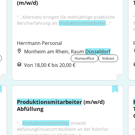
(m/w/d)
"...Alternativ bringen Sie mehrjährige praktische 
"
Berufserfahrung als 
Produktionsmitarbeiter
..."
Herrmann Personal
Monheim am Rhein, Raum
Düsseldorf
Homeoffice
Vollzeit
Von 18,00 € bis 20,00 €
Produktionsmitarbeiter
 (m/w/d) 
Abfüllung
"...
Produktionsmitarbeiter
 (m/w/d) 
AbfüllungEinsatzort:Mülheim an der RuhrFür 
"