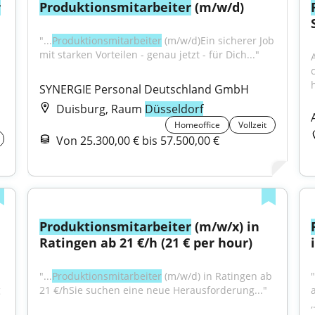
r
Produktionsmitarbeiter
 (m/w/d)
"...
Produktionsmitarbeiter
 (m/w/d)Ein sicherer Job 
mit starken Vorteilen - genau jetzt - für Dich..."
h
SYNERGIE Personal Deutschland GmbH
Duisburg, Raum
Düsseldorf
Homeoffice
Vollzeit
Von 25.300,00 € bis 57.500,00 €
Produktionsmitarbeiter
 (m/w/x) in 
Ratingen ab 21 €/h (21 € per hour)
"...
Produktionsmitarbeiter
 (m/w/d) in Ratingen ab 
 
21 €/hSie suchen eine neue Herausforderung..."
,