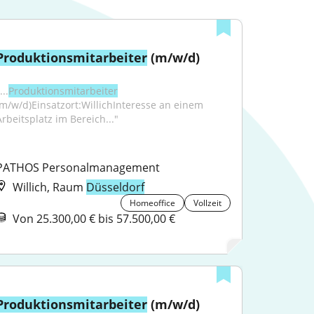
Produktionsmitarbeiter
 (m/w/d)
...
Produktionsmitarbeiter
(m/w/d)Einsatzort:WillichInteresse an einem 
Arbeitsplatz im Bereich..."
PATHOS Personalmanagement
Willich, Raum
Düsseldorf
Homeoffice
Vollzeit
Von 25.300,00 € bis 57.500,00 €
Produktionsmitarbeiter
 (m/w/d) 