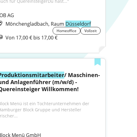
auch für QuereinsteigerDu hast..."
JOB AG
Mönchengladbach, Raum
Düsseldorf
Homeoffice
Vollzeit
Von 17,00 € bis 17,00 €
Produktionsmitarbeiter
/ Maschinen- 
und Anlagenführer (m/w/d) - 
Quereinsteiger Willkommen!
Block Menü ist ein Tochterunternehmen der 
Hamburger Block Gruppe und Hersteller 
rischer...
Block Menü GmbH