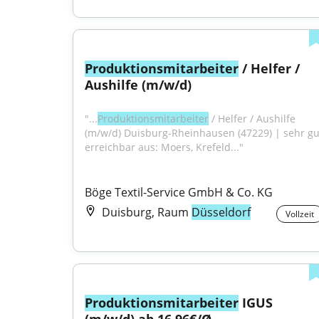
Produktionsmitarbeiter
 / Helfer / 
Aushilfe (m/w/d)
"...
Produktionsmitarbeiter
 / Helfer / Aushilfe 
(m/w/d) Duisburg-Rheinhausen (47229) | sehr gut
erreichbar aus: Moers, Krefeld..."
Böge Textil-Service GmbH & Co. KG
Duisburg, Raum
Düsseldorf
Vollzeit
Produktionsmitarbeiter
 IGUS 