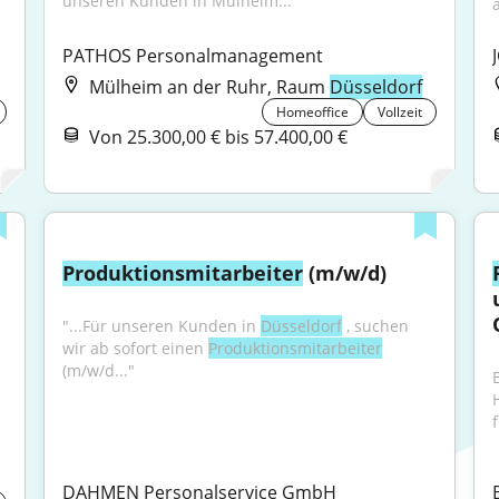
unseren Kunden in Mülheim..."
PATHOS Personalmanagement
Mülheim an der Ruhr, Raum
Düsseldorf
Homeoffice
Vollzeit
Von 25.300,00 € bis 57.400,00 €
Produktionsmitarbeiter
 (m/w/d)
"...Für unseren Kunden in 
Düsseldorf
 , suchen 
wir ab sofort einen 
Produktionsmitarbeiter
(m/w/d..."
f
DAHMEN Personalservice GmbH