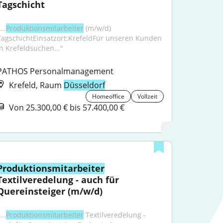
Tagschicht
...
Produktionsmitarbeiter
 (m/w/d) 
TagschichtEinsatzort:KrefeldFür unseren Kunden 
in Krefeldsuchen..."
PATHOS Personalmanagement
Krefeld, Raum
Düsseldorf
Homeoffice
Vollzeit
Von 25.300,00 € bis 57.400,00 €
Produktionsmitarbeiter
Textilveredelung - auch für 
Quereinsteiger (m/w/d)
...
Produktionsmitarbeiter
 Textilveredelung - 