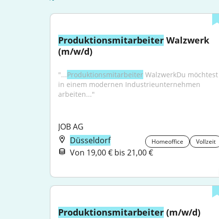
Produktionsmitarbeiter
 Walzwerk 
(m/w/d)
"...
Produktionsmitarbeiter
 WalzwerkDu möchtest 
in einem modernen Industrieunternehmen 
arbeiten..."
JOB AG
Düsseldorf
Homeoffice
Vollzeit
Von 19,00 € bis 21,00 €
Produktionsmitarbeiter
 (m/w/d) 