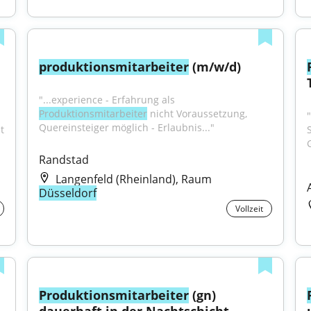
produktionsmitarbeiter
 (m/w/d)
"...experience - Erfahrung als 
Produktionsmitarbeiter
 nicht Voraussetzung, 
"
Quereinsteiger möglich - Erlaubnis..."
 
Randstad
Langenfeld (Rheinland), Raum
Düsseldorf
Vollzeit
Produktionsmitarbeiter
 (gn) 