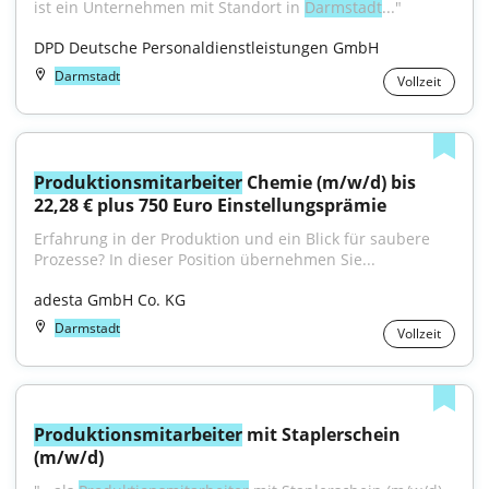
ist ein Unternehmen mit Standort in 
Darmstadt
..."
DPD Deutsche Personaldienstleistungen GmbH
Darmstadt
Vollzeit
Produktionsmitarbeiter
 Chemie (m/w/d) bis 
22,28 € plus 750 Euro Einstellungsprämie
Erfahrung in der Produktion und ein Blick für saubere 
Prozesse? In dieser Position übernehmen Sie...
adesta GmbH Co. KG
Darmstadt
Vollzeit
Produktionsmitarbeiter
 mit Staplerschein 
(m/w/d)