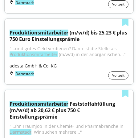
Darmstadt
Vollzeit
Produktionsmitarbeiter
 (m/w/d) bis 25,23 € plus 
750 Euro Einstellungsprämie
"...und gutes Geld verdienen? Dann ist die Stelle als 
Produktionsmitarbeiter
 (m/w/d) in der anorganischen..."
adesta GmbH & Co. KG
Darmstadt
Vollzeit
Produktionsmitarbeiter
 Feststoffabfüllung 
(m/w/d) ab 20,62 € plus 750 € 
Einstellungsprämie
"...Ihr Traumjob in der Chemie- und Pharmabranche in 
Darmstadt
! Wir suchen mehrere..."