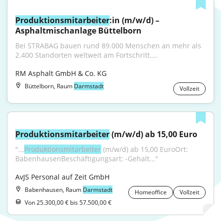
Produktionsmitarbeiter
:in (m/w/d) – 
Asphaltmischanlage Büttelborn
Bei STRABAG bauen rund 89.000 Menschen an mehr als 
2.400 Standorten weltweit am Fortschritt....
RM Asphalt GmbH & Co. KG
Büttelborn, Raum
Darmstadt
Vollzeit
Produktionsmitarbeiter
 (m/w/d) ab 15,00 Euro
"...
Produktionsmitarbeiter
 (m/w/d) ab 15,00 EuroOrt: 
BabenhausenBeschäftigungsart: -Gehalt..."
AvJS Personal auf Zeit GmbH
Babenhausen, Raum
Darmstadt
Homeoffice
Vollzeit
Von 25.300,00 € bis 57.500,00 €