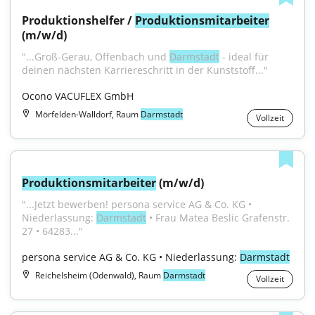
Produktionshelfer / 
Produktionsmitarbeiter
(m/w/d)
"...Groß-Gerau, Offenbach und 
Darmstadt
 - ideal für 
deinen nächsten Karriereschritt in der Kunststoff..."
Ocono VACUFLEX GmbH
Mörfelden-Walldorf, Raum
Darmstadt
Vollzeit
Produktionsmitarbeiter
 (m/w/d)
"...Jetzt bewerben! persona service AG & Co. KG • 
Niederlassung: 
Darmstadt
 • Frau Matea Beslic Grafenstr. 
27 • 64283..."
persona service AG & Co. KG • Niederlassung: 
Darmstadt
Reichelsheim (Odenwald), Raum
Darmstadt
Vollzeit