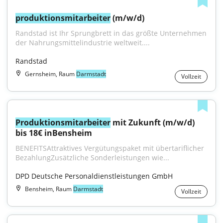
produktionsmitarbeiter
 (m/w/d)
Randstad ist Ihr Sprungbrett in das größte Unternehmen 
der Nahrungsmittelindustrie weltweit....
Randstad
Gernsheim, Raum
Darmstadt
Vollzeit
Produktionsmitarbeiter
 mit Zukunft (m/w/d) 
bis 18€ inBensheim
BENEFITSAttraktives Vergütungspaket mit übertariflicher 
BezahlungZusätzliche Sonderleistungen wie...
DPD Deutsche Personaldienstleistungen GmbH
Bensheim, Raum
Darmstadt
Vollzeit