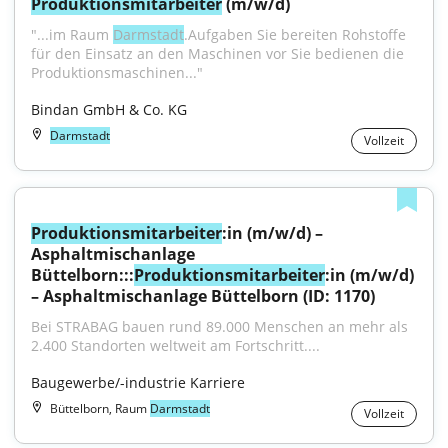
Produktionsmitarbeiter
 (m/w/d)
"...im Raum 
Darmstadt
.Aufgaben Sie bereiten Rohstoffe 
für den Einsatz an den Maschinen vor Sie bedienen die 
Produktionsmaschinen..."
Bindan GmbH & Co. KG
Darmstadt
Vollzeit
Produktionsmitarbeiter
:in (m/w/d) – 
Asphaltmischanlage 
Büttelborn:::
Produktionsmitarbeiter
:in (m/w/d) 
– Asphaltmischanlage Büttelborn (ID: 1170)
Bei STRABAG bauen rund 89.000 Menschen an mehr als 
2.400 Standorten weltweit am Fortschritt....
Baugewerbe/-industrie Karriere
Büttelborn, Raum
Darmstadt
Vollzeit