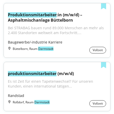
Produktionsmitarbeiter
:in (m/w/d) – 
Asphaltmischanlage Büttelborn
Bei STRABAG bauen rund 89.000 Menschen an mehr als 
2.400 Standorten weltweit am Fortschritt....
Baugewerbe/-industrie Karriere
Büttelborn, Raum
Darmstadt
Vollzeit
produktionsmitarbeiter
 (m/w/d)
Es ist Zeit für einen Tapetenwechsel? Für unseren 
Kunden, einen international tätigen...
Randstad
Roßdorf, Raum
Darmstadt
Vollzeit