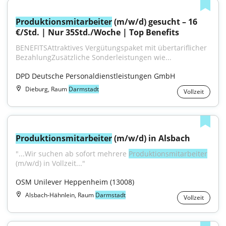
Produktionsmitarbeiter
 (m/w/d) gesucht – 16 
€/Std. | Nur 35Std./Woche | Top Benefits
BENEFITSAttraktives Vergütungspaket mit übertariflicher 
BezahlungZusätzliche Sonderleistungen wie...
DPD Deutsche Personaldienstleistungen GmbH
Dieburg, Raum
Darmstadt
Vollzeit
Produktionsmitarbeiter
 (m/w/d) in Alsbach
"...Wir suchen ab sofort mehrere 
Produktionsmitarbeiter
(m⁠/⁠w⁠/⁠d) in Vollzeit..."
OSM Unilever Heppenheim (13008)
Alsbach-Hähnlein, Raum
Darmstadt
Vollzeit