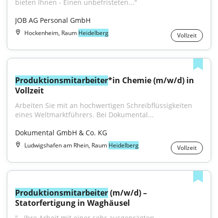
bieten Ihnen - Einen unbefristeten..."
JOB AG Personal GmbH
Hockenheim, Raum
Heidelberg
Vollzeit
Produktionsmitarbeiter
*in Chemie (m/w/d) in 
Vollzeit
Arbeiten Sie mit an hochwertigen Schreibflüssigkeiten 
eines Weltmarktführers. Bei Dokumental...
Dokumental GmbH & Co. KG
Ludwigshafen am Rhein, Raum
Heidelberg
Vollzeit
Produktionsmitarbeiter
 (m/w/d) – 
Statorfertigung in Waghäusel
"...Ihre Arbeit mit einer sehr ausgeprägten 