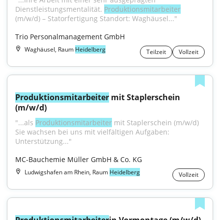
Dienstleistungsmentalität. 
Produktionsmitarbeiter
(m/w/d) – Statorfertigung Standort: Waghäusel..."
Trio Personalmanagement GmbH
Waghäusel, Raum
Heidelberg
Teilzeit
Vollzeit
Produktionsmitarbeiter
 mit Staplerschein 
(m/w/d)
"...als 
Produktionsmitarbeiter
 mit Staplerschein (m/w/d) 
Sie wachsen bei uns mit vielfältigen Aufgaben: 
Unterstützung..."
MC-Bauchemie Müller GmbH & Co. KG
Ludwigshafen am Rhein, Raum
Heidelberg
Vollzeit