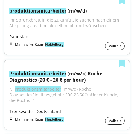
produktionsmitarbeiter
 (m/w/d)
Ihr Sprungbrett in die Zukunft! Sie suchen nach einem 
Absprung aus dem aktuellen Job und wünschen...
Randstad
Mannheim, Raum
Heidelberg
Vollzeit
Produktionsmitarbeiter
 (m/w/x) Roche 
Diagnostics (20 € - 26 € per hour)
"...
Produktionsmitarbeiter
 (m/w/d) Roche 
DiagnosticsEinstiegsgehalt: 20€-26,50€/hUnser Kunde, 
die Roche..."
Trenkwalder Deutschland
Mannheim, Raum
Heidelberg
Vollzeit