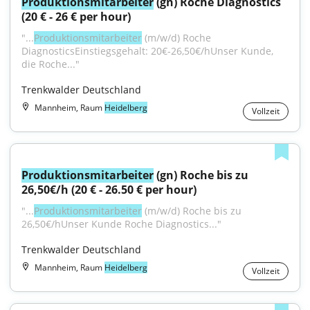
Produktionsmitarbeiter
 (gn) Roche Diagnostics 
(20 € - 26 € per hour)
"...
Produktionsmitarbeiter
 (m/w/d) Roche 
DiagnosticsEinstiegsgehalt: 20€-26,50€/hUnser Kunde, 
die Roche..."
Trenkwalder Deutschland
Mannheim, Raum
Heidelberg
Vollzeit
Produktionsmitarbeiter
 (gn) Roche bis zu 
26,50€/h (20 € - 26.50 € per hour)
"...
Produktionsmitarbeiter
 (m/w/d) Roche bis zu 
26,50€/hUnser Kunde Roche Diagnostics..."
Trenkwalder Deutschland
Mannheim, Raum
Heidelberg
Vollzeit