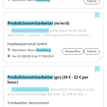
Vollzeit
Produktionsmitarbeiter
 (m/w/d)
"...
Produktionsmitarbeiter
 (m/w/d)Auf einen Blick: 
Mannheim | Vollzeit | PharmaindustrieSie suchen..."
headwaypersonal GmbH
Mannheim, Raum
Heidelberg
Homeoffice
Vollzeit
Von 25.300,00 € bis 57.500,00 €
Produktionsmitarbeiter
 (gn) (20 € - 22 € per 
hour)
"...
Produktionsmitarbeiter
 (m/w/d)22€ Einstieg pro Std. 
plus Branchenzuschläge bis max. 32,76€ brutto..."
Trenkwalder Deutschland