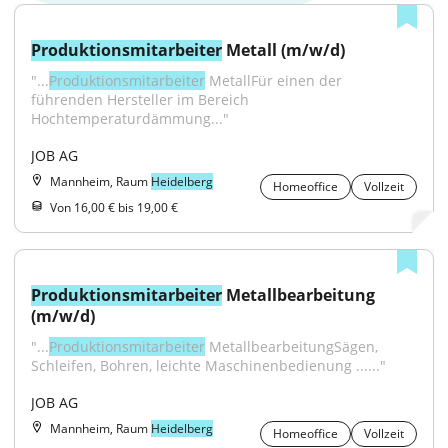
Produktionsmitarbeiter
 Metall (m/w/d)
"...
Produktionsmitarbeiter
 MetallFür einen der 
führenden Hersteller im Bereich 
Hochtemperaturdämmung..."
JOB AG
Mannheim, Raum
Heidelberg
Homeoffice
Vollzeit
Von 16,00 € bis 19,00 €
Produktionsmitarbeiter
 Metallbearbeitung 
(m/w/d)
"...
Produktionsmitarbeiter
 MetallbearbeitungSägen, 
Schleifen, Bohren, leichte Maschinenbedienung ......"
JOB AG
Mannheim, Raum
Heidelberg
Homeoffice
Vollzeit