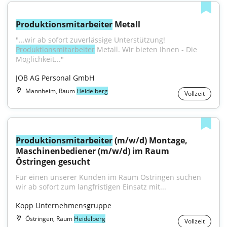
Produktionsmitarbeiter
 Metall
"...wir ab sofort zuverlässige Unterstützung! 
Produktionsmitarbeiter
 Metall. Wir bieten Ihnen - Die 
Möglichkeit..."
JOB AG Personal GmbH
Mannheim, Raum
Heidelberg
Vollzeit
Produktionsmitarbeiter
 (m/w/d) Montage, 
Maschinenbediener (m/w/d) im Raum 
Östringen gesucht
Für einen unserer Kunden im Raum Östringen suchen 
wir ab sofort zum langfristigen Einsatz mit...
Kopp Unternehmensgruppe
Östringen, Raum
Heidelberg
Vollzeit