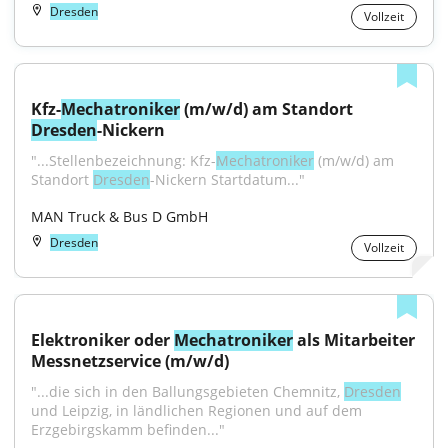
Dresden
Vollzeit
Kfz-
Mechatroniker
 (m/w/d) am Standort 
Dresden
-Nickern
"...Stellenbezeichnung: Kfz-
Mechatroniker
 (m/w/d) am 
Standort 
Dresden
-Nickern Startdatum..."
MAN Truck & Bus D GmbH
Dresden
Vollzeit
Elektroniker oder 
Mechatroniker
 als Mitarbeiter 
Messnetzservice (m/w/d)
"...die sich in den Ballungsgebieten Chemnitz, 
Dresden
und Leipzig, in ländlichen Regionen und auf dem 
Erzgebirgskamm befinden..."