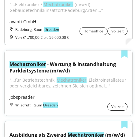
"...Elektroniker / 
Mechatroniker
 (m/w/d) 
GebäudetechnikEinsatzort:RadeburgArt(en..."
avanti GmbH
Radeburg, Raum
Dresden
Homeoffice
Vollzeit
Von 31.700,00 € bis 59.600,00 €
Mechatroniker
 - Wartung & Instandhaltung 
Parkleitsysteme (m/w/d)
"...für Betriebstechnik, 
Mechatroniker
, Elektroinstallateur 
oder vergleichbares, zeichnen Sie sich optimal..."
Jobspreader
Wilsdruff, Raum
Dresden
Vollzeit
Ausbildung als Zweirad 
Mechatroniker
 (m/w/d)