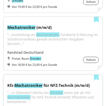
Dresden
Vollzeit
Von 19,00 € bis 23,00 € pro Stunde
Mechatroniker
 (m/w/d)
"...Ausbildung als 
Mechatroniker
 Fundierte Erfahrung im 
Schaltschrankbau gemäß technischen Vorgaben 
Versiert..."
Randstad Deutschland
Freital, Raum
Dresden
Vollzeit
Von 18,00 € bis 23,00 € pro Stunde
Kfz-
Mechatroniker
 für NFZ-Technik (m/w/d)
"...in Ottendorf-Okrilla bei 
Dresden
 einen Job als Kfz-
Mechatroniker
 für NFZ-Technik (m/w/d)! Effiziente und 
kompetente..."