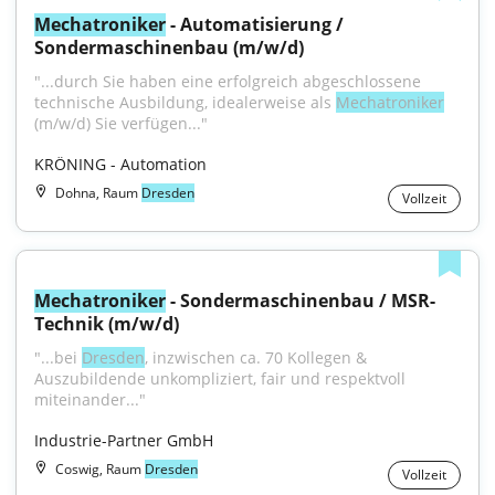
Mechatroniker
 - Automatisierung / 
Sondermaschinenbau (m/w/d)
"...durch Sie haben eine erfolgreich abgeschlossene 
technische Ausbildung, idealerweise als 
Mechatroniker
(m/w/d) Sie verfügen..."
KRÖNING - Automation
Dohna, Raum
Dresden
Vollzeit
Mechatroniker
 - Sondermaschinenbau / MSR-
Technik (m/w/d)
"...bei 
Dresden
, inzwischen ca. 70 Kollegen & 
Auszubildende unkompliziert, fair und respektvoll 
miteinander..."
Industrie-Partner GmbH
Coswig, Raum
Dresden
Vollzeit