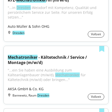
KFZ-
Mechatroniker
/in (m/w/d)
"...in 
Dresden
-Weixdorf mit Kompetenz, Qualität und 
persönlichem Service zur Seite. Für unseren Erfolg 
setzen..."
Auto Müller & Sohn OHG
Dresden
Vollzeit
Mechatroniker
 - Kältetechnik / Service / 
Montage (m/w/d)
"...ein Sie haben eine Ausbildung zum 
Kälteanlagenbauer (m/w/d), 
Mechatroniker
 für 
Kältetechnik (m/w/d) oder bringen..."
AKSA GmbH & Co. KG
Bannewitz, Raum
Dresden
Vollzeit