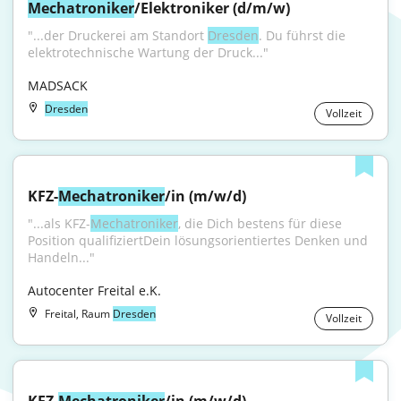
Mechatroniker
/Elektroniker (d/m/w)
"...der Druckerei am Standort 
Dresden
. Du führst die 
elektrotechnische Wartung der Druck..."
MADSACK
Dresden
Vollzeit
KFZ-
Mechatroniker
/in (m/w/d)
"...als KFZ-
Mechatroniker
, die Dich bestens für diese 
Position qualifiziertDein lösungsorientiertes Denken und 
Handeln..."
Autocenter Freital e.K.
Freital, Raum
Dresden
Vollzeit