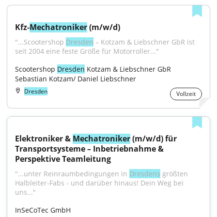
Kfz-
Mechatroniker
 (m/w/d)
"...Scootershop 
Dresden
 – Kotzam & Liebschner GbR ist 
seit 2004 eine feste Größe für Motorroller..."
Scootershop 
Dresden
 Kotzam & Liebschner GbR 
Sebastian Kotzam/ Daniel Liebschner
Dresden
Vollzeit
Elektroniker & 
Mechatroniker
 (m/w/d) für 
Transportsysteme – Inbetriebnahme & 
Perspektive Teamleitung
"...unter Reinraumbedingungen in 
Dresdens
 größten 
Halbleiter-Fabs - und darüber hinaus! Dein Weg bei 
uns..."
InSeCoTec GmbH