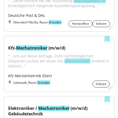
"...Deine Vorteile bei der Ausbildung 
Mechatroniker/-in
(m/w/d)Jährlich steigende Ausbildungsvergütung..."
Deutsche Post & DHL
Ottendorf-Okrilla, Raum
Dresden
Homeoffice
Vollzeit
Kfz-
Mechatroniker
 (m/w/d)
"...uns auf deine Anfrage. Zum nächstmöglichen 
Zeitpunkt suchen wir einen Kfz-
Mechatroniker
 (m/w/d) in 
Vollzeit..."
Kfz-Meisterbetrieb Ebert
Liebstadt, Raum
Dresden
Vollzeit
Elektroniker / 
Mechatroniker
 (m/w/d) 
Gebäudetechnik