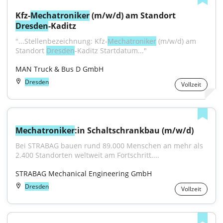
Kfz-
Mechatroniker
 (m/w/d) am Standort 
Dresden
-Kaditz
"...Stellenbezeichnung: Kfz-
Mechatroniker
 (m/w/d) am 
Standort 
Dresden
-Kaditz Startdatum..."
MAN Truck & Bus D GmbH
Dresden
Vollzeit
Mechatroniker
:in Schaltschrankbau (m/w/d)
Bei STRABAG bauen rund 89.000 Menschen an mehr als 
2.400 Standorten weltweit am Fortschritt....
STRABAG Mechanical Engineering GmbH
Dresden
Vollzeit