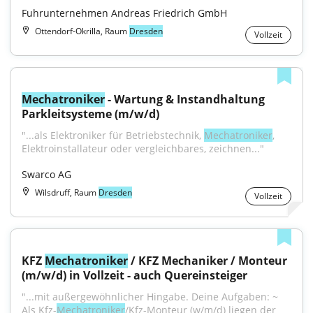
Fuhrunternehmen Andreas Friedrich GmbH
Ottendorf-Okrilla, Raum
Dresden
Vollzeit
Mechatroniker
 - Wartung & Instandhaltung 
Parkleitsysteme (m/w/d)
"...als Elektroniker für Betriebstechnik, 
Mechatroniker
, 
Elektroinstallateur oder vergleichbares, zeichnen..."
Swarco AG
Wilsdruff, Raum
Dresden
Vollzeit
KFZ 
Mechatroniker
 / KFZ Mechaniker / Monteur 
(m/w/d) in Vollzeit - auch Quereinsteiger
"...mit außergewöhnlicher Hingabe. Deine Aufgaben: ~ 
Als Kfz-
Mechatroniker
/Kfz-Monteur (w/m/d) liegen der 