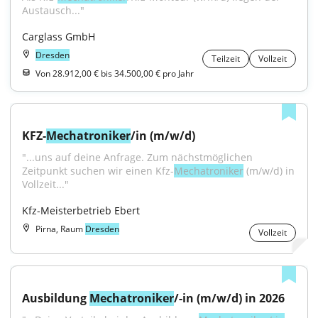
Austausch..."
Carglass GmbH
Dresden
Teilzeit
Vollzeit
Von 28.912,00 € bis 34.500,00 € pro Jahr
KFZ-
Mechatroniker
/in (m/w/d)
"...uns auf deine Anfrage. Zum nächstmöglichen 
Zeitpunkt suchen wir einen Kfz-
Mechatroniker
 (m/w/d) in 
Vollzeit..."
Kfz-Meisterbetrieb Ebert
Pirna, Raum
Dresden
Vollzeit
Ausbildung 
Mechatroniker
/-in (m/w/d) in 2026