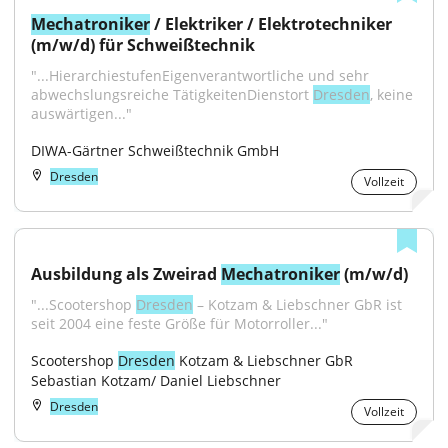
Mechatroniker
 / Elektriker / Elektrotechniker 
(m/w/d) für Schweißtechnik
"...HierarchiestufenEigenverantwortliche und sehr 
abwechslungsreiche TätigkeitenDienstort 
Dresden
, keine 
auswärtigen..."
DIWA-Gärtner Schweißtechnik GmbH
Dresden
Vollzeit
Ausbildung als Zweirad 
Mechatroniker
 (m/w/d)
"...Scootershop 
Dresden
 – Kotzam & Liebschner GbR ist 
seit 2004 eine feste Größe für Motorroller..."
Scootershop 
Dresden
 Kotzam & Liebschner GbR 
Sebastian Kotzam/ Daniel Liebschner
Dresden
Vollzeit