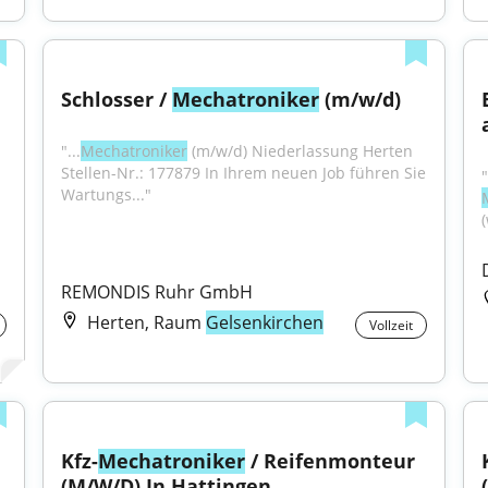
Schlosser / 
Mechatroniker
 (m/w/d)
"...
Mechatroniker
 (m/w/d) Niederlassung Herten 
Stellen-Nr.: 177879 In Ihrem neuen Job führen Sie 
Wartungs..."
REMONDIS Ruhr GmbH
Herten, Raum
Gelsenkirchen
Vollzeit
Kfz-
Mechatroniker
 / Reifenmonteur 
(M/W/D) In Hattingen