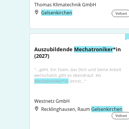
Thomas Klimatechnik GmbH
Gelsenkirchen
Vollzeit
Auszubildende 
Mechatroniker
*in 
(2027)
"...geht. Ein Team, das Dich und Deine Arbeit 
wertschätzt, gibt es obendrauf. Als 
Mechatroniker*in
 lernst..."
Westnetz GmbH
Recklinghausen, Raum
Gelsenkirchen
Vollzeit