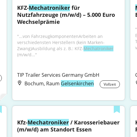
KFZ-
Mechatroniker
 für 
Nutzfahrzeuge (m/w/d) – 5.000 Euro 
Wechselprämie
"
"...von FahrzeugkomponentenArbeiten an 
verschiedensten Herstellern (kein Marken-
Zwang)Ausbildung als z. B.: KFZ-
Mechatroniker
(m/w/d..."
TIP Trailer Services Germany GmbH
Bochum, Raum
Gelsenkirchen
Vollzeit
Kfz-
Mechatroniker
 / Karosseriebauer 
(m/w/d) am Standort Essen