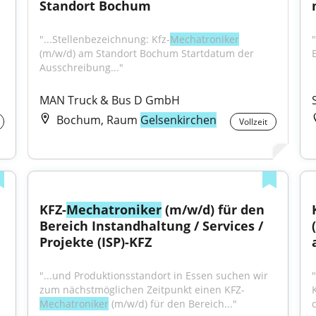
Standort Bochum
"...Stellenbezeichnung: Kfz-
Mechatroniker
"
(m/w/d) am Standort Bochum Startdatum der 
E
Ausschreibung..."
MAN Truck & Bus D GmbH
Bochum, Raum
Gelsenkirchen
Vollzeit
KFZ-
Mechatroniker
 (m/w/d) für den 
Bereich Instandhaltung / Services / 
Projekte (ISP)-KFZ
"...und Produktionsstandort in Essen suchen wir 
zum nächstmöglichen Zeitpunkt einen KFZ-
Mechatroniker
 (m/w/d) für den Bereich..."