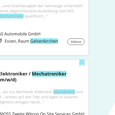
"...und Zuverlässigkeit der Fahrzeuge sicherstellt 
Deine abgeschlossene Ausbildung zum KFZ-
Mechatroniker
 qualifiziert..."
AS Automobile GmbH
Essen, Raum
Gelsenkirchen
Vollzeit
Elektroniker / 
Mechatroniker
(m/w/d)
...als nur Mechanik, Elektronik, 
Mechatronik
 und 
IT – achten auf den Takt und legen in unseren 
Hightech-Anlagen Hand..."
WIOSS Zweite Witron On Site Services GmbH