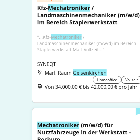
Kfz-
Mechatroniker
 / 
Landmaschinenmechaniker (m/w/d) 
im Bereich Staplerwerkstatt
"...Kfz-
Mechatroniker
 / 
Landmaschinenmechaniker (m/w/d) im Bereich 
Staplerwerkstatt Marl Vollzeit..."
SYNEQT
Marl, Raum
Gelsenkirchen
Homeoffice
Vollzeit
Von 34.000,00 € bis 42.000,00 € pro Jahr
Mechatroniker
 (m/w/d) für 
Nutzfahrzeuge in der Werkstatt - 
Bochum