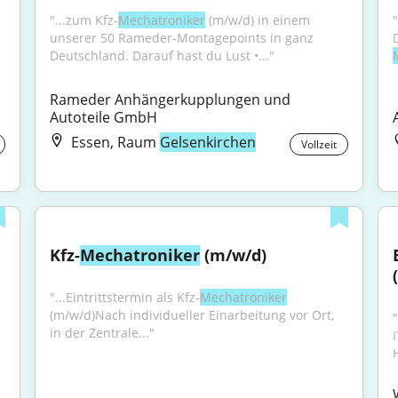
"...zum Kfz-
Mechatroniker
 (m/w/d) in einem 
unserer 50 Rameder-Montagepoints in ganz 
Deutschland. Darauf hast du Lust •..."
Rameder Anhängerkupplungen und 
Autoteile GmbH
Essen, Raum
Gelsenkirchen
Vollzeit
Kfz-
Mechatroniker
 (m/w/d)
"...Eintrittstermin als Kfz-
Mechatroniker
(m/w/d)Nach individueller Einarbeitung vor Ort, 
"
in der Zentrale..."