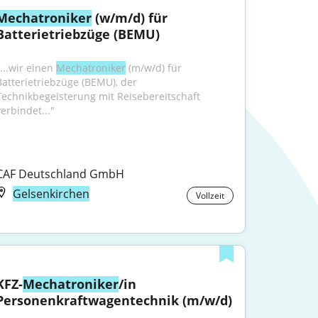
Mechatroniker
 (w/m/d) für 
Batterietriebzüge (BEMU)
...wir einen 
Mechatroniker
 (m/w/d) für 
Batterietriebzüge (BEMU), der 
Technikbegeisterung mit Reisebereitschaft 
verbindet..."
CAF Deutschland GmbH
Gelsenkirchen
Vollzeit
KFZ-
Mechatroniker
/in 
Personenkraftwagentechnik (m/w/d)