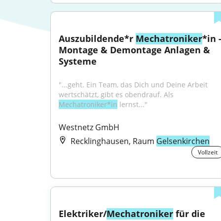
Auszubildende*r 
Mechatroniker
*in -
Montage & Demontage Anlagen & 
Systeme
"...geht. Ein Team, das Dich und Deine Arbeit 
wertschätzt, gibt es obendrauf. Als 
Mechatroniker*in
 lernst..."
Westnetz GmbH
Recklinghausen, Raum
Gelsenkirchen
Vollzeit
Elektriker/
Mechatroniker
 für die 