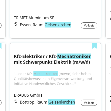
TRIMET Aluminium SE
Essen, Raum
Gelsenkirchen
Vollzeit
Kfz-Elektriker / Kfz-
Mechatroniker
mit Schwerpunkt Elektrik (m/w/d)
"...oder Kfz-
Mechatroniker
 (m/w/d) Sehr hohes 
Qualitätsbewusstsein Eigenverantwortung und -
initiative Handwerkliches Geschick..."
BRABUS GmbH
Bottrop, Raum
Gelsenkirchen
Vollzeit