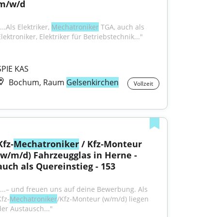
m/w/d
...Als Elektriker, 
Mechatroniker
 TGA, auch als 
lektroniker, Elektriker für Betriebstechnik..."
SPIE KAS
Bochum, Raum
Gelsenkirchen
Vollzeit
Kfz-
Mechatroniker
 / Kfz-Monteur 
(w/m/d) Fahrzeugglas in Herne - 
auch als Quereinstieg - 153
"...– und freuen uns auf deine Bewerbung. Als 
Kfz-
Mechatroniker
/Kfz-Monteur (w/m/d) liegen 
der Austausch..."