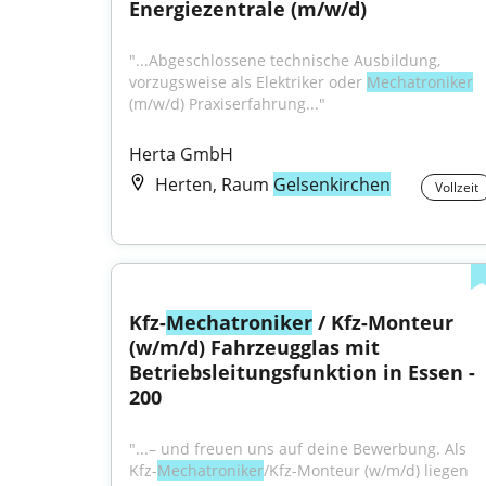
Energiezentrale (m/w/d)
"...​​​​Abgeschlossene technische Ausbildung, 
vorzugsweise als Elektriker oder 
Mechatroniker
(m/w/d) Praxiserfahrung..."
Herta GmbH
Herten, Raum
Gelsenkirchen
Vollzeit
Kfz-
Mechatroniker
 / Kfz-Monteur 
(w/m/d) Fahrzeugglas mit 
Betriebsleitungsfunktion in Essen - 
200
"...– und freuen uns auf deine Bewerbung. Als 
Kfz-
Mechatroniker
/Kfz-Monteur (w/m/d) liegen 