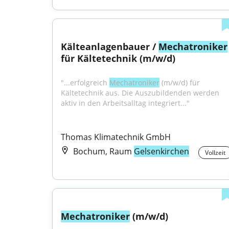
Kälteanlagenbauer / 
Mechatroniker
für Kältetechnik (m/w/d)
"...erfolgreich 
Mechatroniker
 (m/w/d) für 
Kältetechnik aus. Die Auszubildenden werden 
aktiv in den Arbeitsalltag integriert..."
Thomas Klimatechnik GmbH
Bochum, Raum
Gelsenkirchen
Vollzeit
Mechatroniker
 (m/w/d)