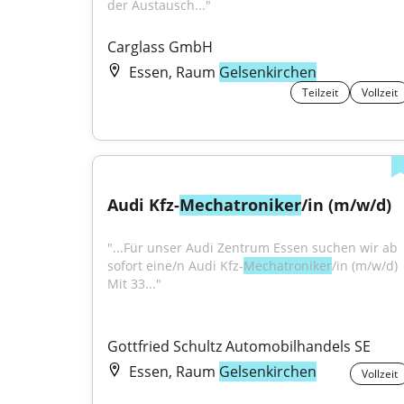
der Austausch..."
Carglass GmbH
Essen, Raum
Gelsenkirchen
Teilzeit
Vollzeit
Audi Kfz-
Mechatroniker
/in (m/w/d)
"...Für unser Audi Zentrum Essen suchen wir ab 
sofort eine/n Audi Kfz-
Mechatroniker
/in (m/w/d) 
Mit 33..."
Gottfried Schultz Automobilhandels SE
Essen, Raum
Gelsenkirchen
Vollzeit