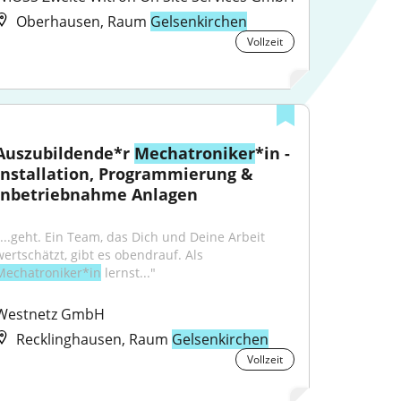
Oberhausen, Raum
Gelsenkirchen
Vollzeit
Auszubildende*r 
Mechatroniker
*in - 
Installation, Programmierung & 
Inbetriebnahme Anlagen
"...geht. Ein Team, das Dich und Deine Arbeit 
wertschätzt, gibt es obendrauf. Als 
Mechatroniker*in
 lernst..."
Westnetz GmbH
Recklinghausen, Raum
Gelsenkirchen
Vollzeit