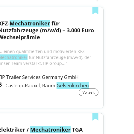
KFZ-
Mechatroniker
 für 
Nutzfahrzeuge (m/w/d) – 3.000 Euro 
Wechselprämie
"...einen qualifizierten und motivierten KFZ-
Mechatroniker
 für Nutzfahrzeuge (m/w/d), der 
unser Team verstärkt.TIP Group..."
TIP Trailer Services Germany GmbH
Castrop-Rauxel, Raum
Gelsenkirchen
Vollzeit
Elektriker / 
Mechatroniker
 TGA 