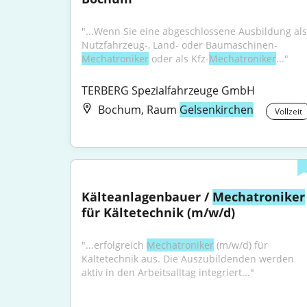
"...Wenn Sie eine abgeschlossene Ausbildung als 
Nutzfahrzeug-, Land- oder Baumaschinen-
Mechatroniker
 oder als Kfz-
Mechatroniker
..."
TERBERG Spezialfahrzeuge GmbH
Bochum, Raum
Gelsenkirchen
Vollzeit
Kälteanlagenbauer / 
Mechatroniker
für Kältetechnik (m/w/d)
"...erfolgreich 
Mechatroniker
 (m/w/d) für 
Kältetechnik aus. Die Auszubildenden werden 
aktiv in den Arbeitsalltag integriert..."