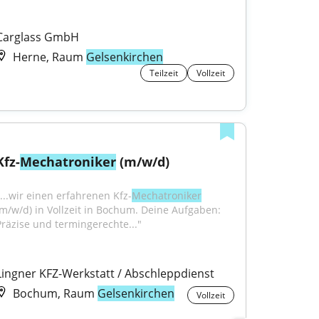
Carglass GmbH
Herne, Raum
Gelsenkirchen
Teilzeit
Vollzeit
Kfz-
Mechatroniker
 (m/w/d)
"...wir einen erfahrenen Kfz-
Mechatroniker
(m/w/d) in Vollzeit in Bochum. Deine Aufgaben: 
Präzise und termingerechte..."
Lingner KFZ-Werkstatt / Abschleppdienst
Bochum, Raum
Gelsenkirchen
Vollzeit