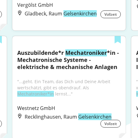
Vergölst GmbH
Gladbeck, Raum
Gelsenkirchen
Vollzeit
Auszubildende*r 
Mechatroniker
*in - 
Mechatronische Systeme - 
elektrische & mechanische Anlagen
"...geht. Ein Team, das Dich und Deine Arbeit 
wertschätzt, gibt es obendrauf. Als 
Mechatroniker*in
 lernst..."
Westnetz GmbH
Recklinghausen, Raum
Gelsenkirchen
Vollzeit