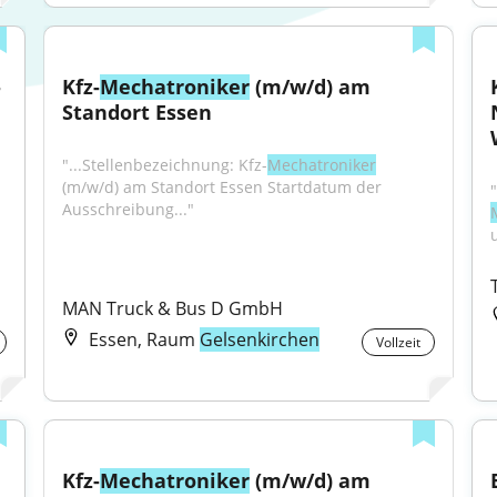
 
Kfz-
Mechatroniker
 (m/w/d) am 
Standort Essen
"...Stellenbezeichnung: Kfz-
Mechatroniker
(m/w/d) am Standort Essen Startdatum der 
Ausschreibung..."
MAN Truck & Bus D GmbH
Essen, Raum
Gelsenkirchen
Vollzeit
Kfz-
Mechatroniker
 (m/w/d) am 