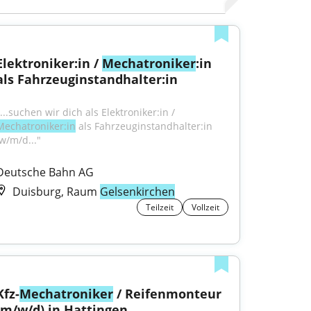
Elektroniker:in / 
Mechatroniker
:in 
als Fahrzeuginstandhalter:in
"...suchen wir dich als Elektroniker:in / 
Mechatroniker:in
 als Fahrzeuginstandhalter:in 
(w/m/d..."
Deutsche Bahn AG
Duisburg, Raum
Gelsenkirchen
Teilzeit
Vollzeit
Kfz-
Mechatroniker
 / Reifenmonteur 
(m/w/d) in Hattingen