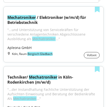
Mechatroniker
 / Elektroniker (w/m/d) für 
Betriebstechnik
"...und Unterstützung von Servicekräften für 
verschiedene Anlagentechniken Abgeschlossene 
Ausbildung als 
Mechatroniker
..."
Apleona GmbH
Köln, Raum
Bergisch Gladbach
Vollzeit
Techniker/ 
Mechatroniker
 in Köln-
Rodenkirchen (m/w/d)
"...der Instandhaltung Fachliche Unterstützung der 
Aufsichten Einweisung und Beratung der Bedienkräfte 
Als 
Mechatroniker
..."