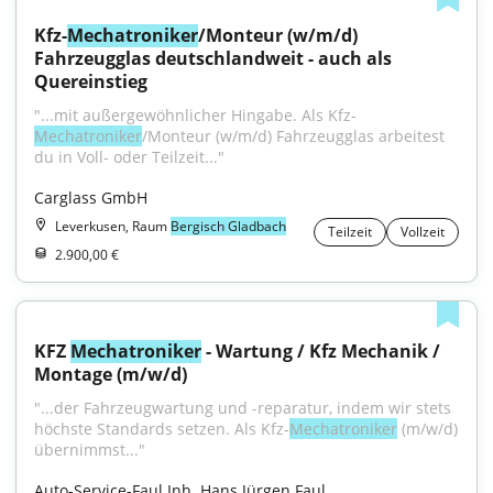
Kfz-
Mechatroniker
/Monteur (w/m/d) 
Fahrzeugglas deutschlandweit - auch als 
Quereinstieg
"...mit außergewöhnlicher Hingabe. Als Kfz-
Mechatroniker
/Monteur (w/m/d) Fahrzeugglas arbeitest 
du in Voll- oder Teilzeit..."
Carglass GmbH
Leverkusen, Raum
Bergisch Gladbach
Teilzeit
Vollzeit
2.900,00 €
KFZ 
Mechatroniker
 - Wartung / Kfz Mechanik / 
Montage (m/w/d)
"...der Fahrzeugwartung und -reparatur, indem wir stets 
höchste Standards setzen. Als Kfz-
Mechatroniker
 (m/w/d) 
übernimmst..."
Auto-Service-Faul Inh. Hans Jürgen Faul