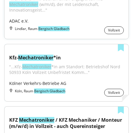
Mechatroniker
 (w/m/d), der mit Leidenschaft, 
Innovationsgeist..."
ADAC e.V.
Lindlar, Raum
Bergisch Gladbach
Vollzeit
Kfz-
Mechatroniker
*in
"...Kfz-
Mechatroniker
*in am Standort: Betriebshof Nord 
50933 Köln Vollzeit Unbefristet Komm..."
Kölner Verkehrs-Betriebe AG
Köln, Raum
Bergisch Gladbach
Vollzeit
KFZ 
Mechatroniker
 / KFZ Mechaniker / Monteur 
(m/w/d) in Vollzeit - auch Quereinsteiger