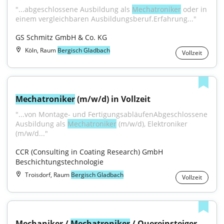
"...abgeschlossene Ausbildung als 
Mechatroniker
 oder in 
einem vergleichbaren Ausbildungsberuf.Erfahrung..."
GS Schmitz GmbH & Co. KG
Köln, Raum
Bergisch Gladbach
Vollzeit
Mechatroniker
 (m/w/d) in Vollzeit
"...von Montage- und FertigungsabläufenAbgeschlossene 
Ausbildung als 
Mechatroniker
 (m/w/d), Elektroniker 
(m/w/d..."
CCR (Consulting in Coating Research) GmbH 
Beschichtungstechnologie
Troisdorf, Raum
Bergisch Gladbach
Vollzeit
Mechaniker / 
Mechatroniker
 / Quereinsteiger 