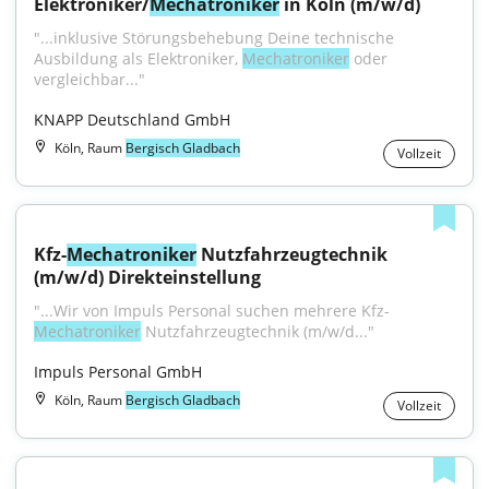
Elektroniker/
Mechatroniker
 in Köln (m/w/d)
"...inklusive Störungsbehebung Deine technische 
Ausbildung als Elektroniker, 
Mechatroniker
 oder 
vergleichbar..."
KNAPP Deutschland GmbH
Köln, Raum
Bergisch Gladbach
Vollzeit
Kfz-
Mechatroniker
 Nutzfahrzeugtechnik 
(m/w/d) Direkteinstellung
"...Wir von Impuls Personal suchen mehrere Kfz-
Mechatroniker
 Nutzfahrzeugtechnik (m/w/d..."
Impuls Personal GmbH
Köln, Raum
Bergisch Gladbach
Vollzeit