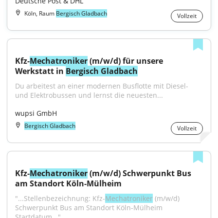
Deutsche Post & DHL
Köln, Raum
Bergisch Gladbach
Vollzeit
Kfz-
Mechatroniker
 (m/w/d) für unsere 
Werkstatt in 
Bergisch Gladbach
Du arbeitest an einer modernen Busflotte mit Diesel- 
und Elektrobussen und lernst die neuesten...
wupsi GmbH
Bergisch Gladbach
Vollzeit
Kfz-
Mechatroniker
 (m/w/d) Schwerpunkt Bus 
am Standort Köln-Mülheim
"...Stellenbezeichnung: Kfz-
Mechatroniker
 (m/w/d) 
Schwerpunkt Bus am Standort Köln-Mülheim 
Startdatum..."