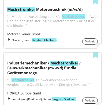
Mechatroniker
 Motorentechnik (m/w/d)
"...Mit deiner Ausbildung zum Kfz-
Mechatroniker
 (m/w/d) 
und deiner Begeisterung für Motorentechnik bringst du 
die ideale..."
Motoren Feuer GmbH
Overath, Raum
Bergisch Gladbach
Vollzeit
Industriemechaniker / 
Mechatroniker
 / 
Feinwerkmechaniker (m/w/d) für die 
Gerätemontage
"...
Mechatroniker
, Feinwerkmechaniker oder 
vergleichbare Qualifikation)Mehrjährige relevante..."
HORIBA Europe GmbH
Leichlingen (Rheinland), Raum
Bergisch Gladbach
Vollzeit