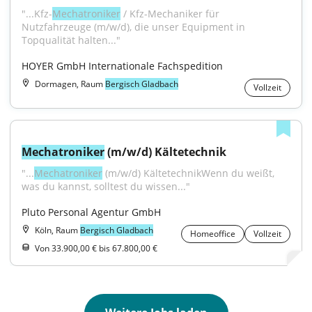
"...Kfz-
Mechatroniker
 / Kfz-Mechaniker für 
Nutzfahrzeuge (m/w/d), die unser Equipment in 
Topqualität halten..."
HOYER GmbH Internationale Fachspedition
Dormagen, Raum
Bergisch Gladbach
Vollzeit
Mechatroniker
 (m/w/d) Kältetechnik
"...
Mechatroniker
 (m/w/d) KältetechnikWenn du weißt, 
was du kannst, solltest du wissen..."
Pluto Personal Agentur GmbH
Köln, Raum
Bergisch Gladbach
Homeoffice
Vollzeit
Von 33.900,00 € bis 67.800,00 €