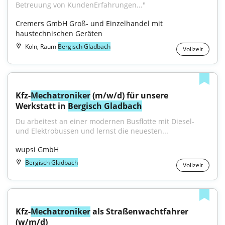
Betreuung von KundenErfahrungen..."
Cremers GmbH Groß- und Einzelhandel mit 
haustechnischen Geräten
Köln, Raum
Bergisch Gladbach
Vollzeit
Kfz-
Mechatroniker
 (m/w/d) für unsere 
Werkstatt in 
Bergisch Gladbach
Du arbeitest an einer modernen Busflotte mit Diesel- 
und Elektrobussen und lernst die neuesten...
wupsi GmbH
Bergisch Gladbach
Vollzeit
Kfz-
Mechatroniker
 als Straßenwachtfahrer 
(w/m/d)