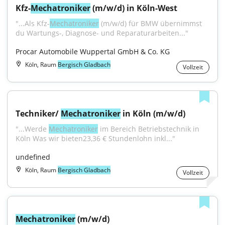
Kfz-
Mechatroniker
 (m/w/d) in Köln-West
"...Als Kfz-
Mechatroniker
 (m/w/d) für BMW übernimmst 
du Wartungs-, Diagnose- und Reparaturarbeiten..."
Procar Automobile Wuppertal GmbH & Co. KG
Köln, Raum
Bergisch Gladbach
Vollzeit
Techniker/ 
Mechatroniker
 in Köln (m/w/d)
"...Werde 
Mechatroniker
 im Bereich Betriebstechnik in 
Köln Was wir bieten23,36 € Stundenlohn inkl..."
undefined
Köln, Raum
Bergisch Gladbach
Vollzeit
Mechatroniker
 (m/w/d)