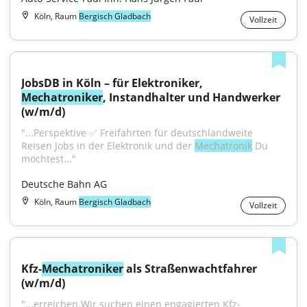
Köln, Raum
Bergisch Gladbach
Vollzeit
JobsDB in Köln – für Elektroniker, 
Mechatroniker
, Instandhalter und Handwerker 
(w/m/d)
"...Perspektive ✅ Freifahrten für deutschlandweite 
Reisen Jobs in der Elektronik und der 
Mechatronik
 Du 
möchtest..."
Deutsche Bahn AG
Köln, Raum
Bergisch Gladbach
Vollzeit
Kfz-
Mechatroniker
 als Straßenwachtfahrer 
(w/m/d)
"...erreichen.Wir suchen einen engagierten Kfz-