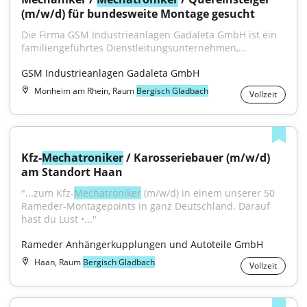
(m/w/d) für bundesweite Montage gesucht
Die Firma GSM Industrieanlagen Gadaleta GmbH ist ein 
familiengeführtes Dienstleitungsunternehmen,...
GSM Industrieanlagen Gadaleta GmbH
Monheim am Rhein, Raum
Bergisch Gladbach
Vollzeit
Kfz-
Mechatroniker
 / Karosseriebauer (m/w/d) 
am Standort Haan
"...zum Kfz-
Mechatroniker
 (m/w/d) in einem unserer 50 
Rameder-Montagepoints in ganz Deutschland. Darauf 
hast du Lust •..."
Rameder Anhängerkupplungen und Autoteile GmbH
Haan, Raum
Bergisch Gladbach
Vollzeit