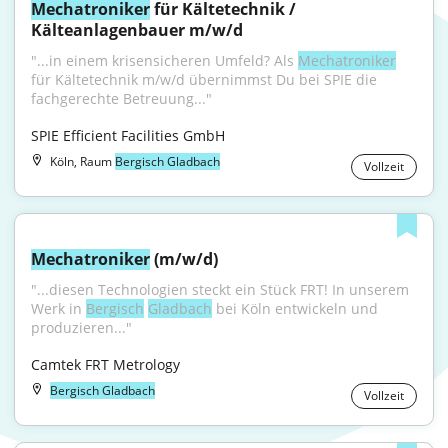
Mechatroniker
 für Kältetechnik / 
Kälteanlagenbauer m/w/d
"...in einem krisensicheren Umfeld? Als 
Mechatroniker
für Kältetechnik m/w/d übernimmst Du bei SPIE die 
fachgerechte Betreuung..."
SPIE Efficient Facilities GmbH
Köln, Raum
Bergisch Gladbach
Vollzeit
Mechatroniker
 (m/w/d)
"...diesen Technologien steckt ein Stück FRT! In unserem 
Werk in 
Bergisch
Gladbach
 bei Köln entwickeln und 
produzieren..."
Camtek FRT Metrology
Bergisch Gladbach
Vollzeit