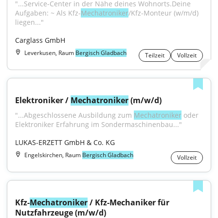
"...Service-Center in der Nähe deines Wohnorts.Deine 
Aufgaben: ~ Als Kfz-
Mechatroniker
/Kfz-Monteur (w/m/d) 
liegen..."
Carglass GmbH
Leverkusen, Raum
Bergisch Gladbach
Teilzeit
Vollzeit
Elektroniker / 
Mechatroniker
 (m/w/d)
"...Abgeschlossene Ausbildung zum 
Mechatroniker
 oder 
Elektroniker Erfahrung im Sondermaschinenbau..."
LUKAS-ERZETT GmbH & Co. KG
Engelskirchen, Raum
Bergisch Gladbach
Vollzeit
Kfz-
Mechatroniker
 / Kfz-Mechaniker für 
Nutzfahrzeuge (m/w/d)