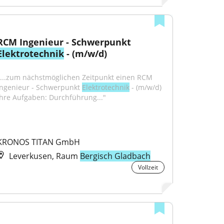
RCM Ingenieur - Schwerpunkt 
Elektrotechnik
 - (m/w/d)
"...zum nächstmöglichen Zeitpunkt einen RCM 
Ingenieur - Schwerpunkt 
Elektrotechnik
 - (m/w/d) 
Ihre Aufgaben: Durchführung..."
KRONOS TITAN GmbH
Leverkusen, Raum
Bergisch Gladbach
Vollzeit