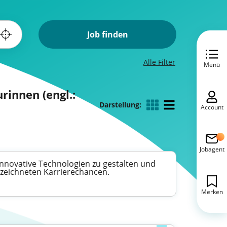
Job finden
Alle Filter
Menü
rinnen (engl.:
Darstellung:
Account
Jobagent
, innovative Technologien zu gestalten und
gezeichneten Karrierechancen.
Merken