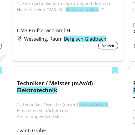
"...Elektrische Sicherheitsprüfungen bilden das 
"
Herzstück von OMS. Als 
Elektrotechniker
..."
 
OMS Prüfservice GmbH
Wesseling, Raum
Bergisch Gladbach
Vollzeit
Techniker / Meister (m/w/d) 
Elektrotechnik
"...Techniker / Meister (m/w/d) 
Elektrotechnik
Einsatzort:KölnArt(en) der 
Anstellung:VollzeitMit..."
5
avanti GmbH