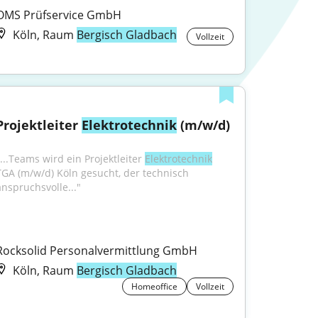
OMS Prüfservice GmbH
Köln, Raum
Bergisch Gladbach
Vollzeit
Projektleiter 
Elektrotechnik
 (m/w/d)
"...Teams wird ein Projektleiter 
Elektrotechnik
TGA (m/w/d) Köln gesucht, der technisch 
anspruchsvolle..."
Rocksolid Personalvermittlung GmbH
Köln, Raum
Bergisch Gladbach
Homeoffice
Vollzeit