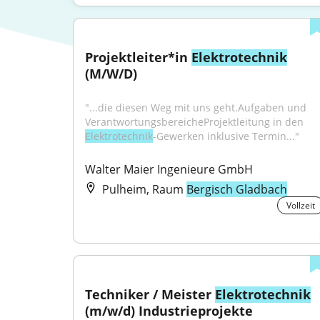
Projektleiter*in 
Elektrotechnik
(M/W/D)
"...die diesen Weg mit uns geht.Aufgaben und 
VerantwortungsbereicheProjektleitung in den 
Elektrotechnik
-Gewerken inklusive Termin..."
Walter Maier Ingenieure GmbH
Pulheim, Raum
Bergisch Gladbach
Vollzeit
Techniker / Meister 
Elektrotechnik
(m/w/d) Industrieprojekte