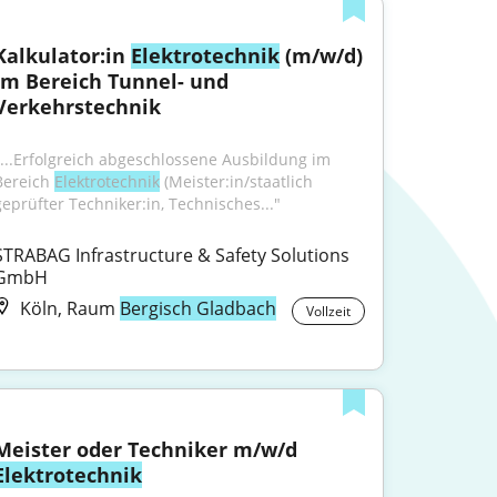
Kalkulator:in 
Elektrotechnik
 (m/w/d) 
im Bereich Tunnel- und 
Verkehrstechnik
"...Erfolgreich abgeschlossene Ausbildung im 
Bereich 
Elektrotechnik
 (Meister:in/staatlich 
geprüfter Techniker:in, Technisches..."
STRABAG Infrastructure & Safety Solutions 
GmbH
Köln, Raum
Bergisch Gladbach
Vollzeit
Meister oder Techniker m/w/d 
Elektrotechnik