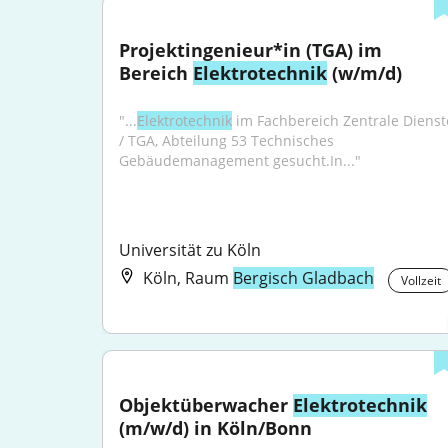
Projektingenieur*in (TGA) im 
Bereich 
Elektrotechnik
 (w/m/d)
"...
Elektrotechnik
 im Fachbereich Zentrale Dienste
/ TGA, Abteilung 53 Technisches 
Gebäudemanagement gesucht.In..."
Universität zu Köln
Köln, Raum
Bergisch Gladbach
Vollzeit
Objektüberwacher 
Elektrotechnik
(m/w/d) in Köln/Bonn