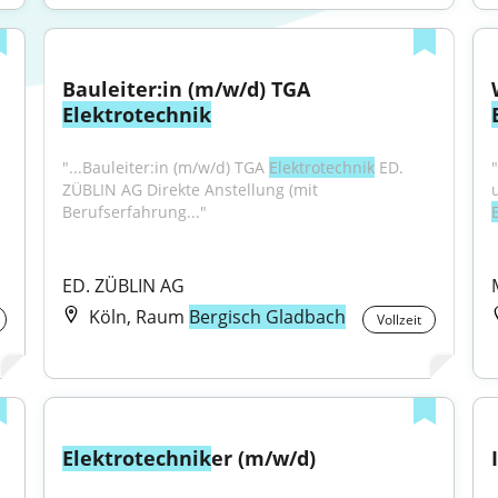
Bauleiter:in (m/w/d) TGA 
Elektrotechnik
"...Bauleiter:in (m/w/d) TGA 
Elektrotechnik
 ED. 
"
ZÜBLIN AG Direkte Anstellung (mit 
Berufserfahrung..."
ED. ZÜBLIN AG
Köln, Raum
Bergisch Gladbach
Vollzeit
Elektrotechnik
er (m/w/d)