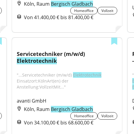
Köln, Raum
Bergisch Gladbach
Homeoffice
Vollzeit
Von 41.400,00 € bis 81.400,00 €
Servicetechniker (m/w/d) 
Elektrotechnik
"...Servicetechniker (m/w/d) 
Elektrotechnik
Einsatzort:KölnArt(en) der 
Anstellung:VollzeitMit..."
avanti GmbH
Köln, Raum
Bergisch Gladbach
Homeoffice
Vollzeit
Von 34.100,00 € bis 68.600,00 €