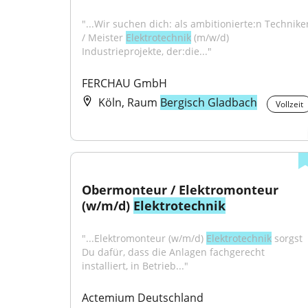
"...Wir suchen dich: als ambitionierte:n Techniker
/ Meister 
Elektrotechnik
 (m/w/d) 
Industrieprojekte, der:die..."
FERCHAU GmbH
Köln, Raum
Bergisch Gladbach
Vollzeit
Obermonteur / Elektromonteur 
(w/m/d) 
Elektrotechnik
"...Elektromonteur (w/m/d) 
Elektrotechnik
 sorgst 
Du dafür, dass die Anlagen fachgerecht 
installiert, in Betrieb..."
Actemium Deutschland