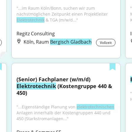
"...im Raum Köln/Bonn, suchen wir zum 
nächstmöglichen Zeitpunkt einen Projektleiter 
Elektrotechnik
 & TGA (m/w/d..."
Regitz Consulting
Köln, Raum
Bergisch Gladbach
Vollzeit
(Senior) Fachplaner (w/m/d) 
Elektrotechnik
 (Kostengruppe 440 & 
450)
"...Eigenständige Planung von 
elektrotechnischen
Anlagen innerhalb der Kostengruppen 440 und 
450 (Starkstromanlagen..."