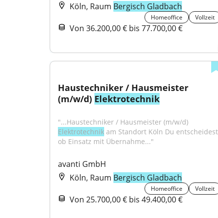
Köln, Raum
Bergisch Gladbach
Homeoffice
Vollzeit
Von 36.200,00 € bis 77.700,00 €
Haustechniker / Hausmeister 
(m/w/d) 
Elektrotechnik
"...Haustechniker / Hausmeister (m/w/d) 
Elektrotechnik
 am Standort Köln Du entscheidest 
ob Einsatz mit Übernahme..."
avanti GmbH
Köln, Raum
Bergisch Gladbach
Homeoffice
Vollzeit
Von 25.700,00 € bis 49.400,00 €