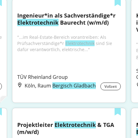
Ingenieur*in als Sachverständige*r 
Elektrotechnik
 Baurecht (w/m/d)
 
"...im Real-Estate-Bereich vorantreiben: Als 
Prüfsachverständige*r 
Elektrotechnik
 sind Sie 
dafür verantwortlich, elektrische..."
TÜV Rheinland Group
Köln, Raum
Bergisch Gladbach
Vollzeit
Projektleiter 
Elektrotechnik
 & TGA 
(m/w/d)