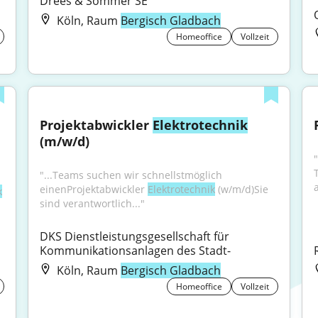
Drees & Sommer SE
Köln, Raum
Bergisch Gladbach
Homeoffice
Vollzeit
Projektabwickler 
Elektrotechnik
(m/w/d)
"...Teams suchen wir schnellstmöglich 
einenProjektabwickler 
Elektrotechnik
 (w/m/d)Sie 
k
sind verantwortlich..."
DKS Dienstleistungsgesellschaft für 
Kommunikationsanlagen des Stadt-
Köln, Raum
Bergisch Gladbach
Homeoffice
Vollzeit