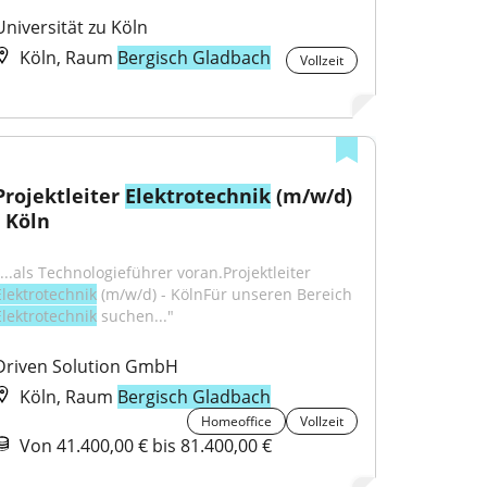
Universität zu Köln
Köln, Raum
Bergisch Gladbach
Vollzeit
Projektleiter 
Elektrotechnik
 (m/w/d) 
- Köln
"...als Technologieführer voran.Projektleiter 
Elektrotechnik
 (m/w/d) - KölnFür unseren Bereich 
Elektrotechnik
 suchen..."
Driven Solution GmbH
Köln, Raum
Bergisch Gladbach
Homeoffice
Vollzeit
Von 41.400,00 € bis 81.400,00 €