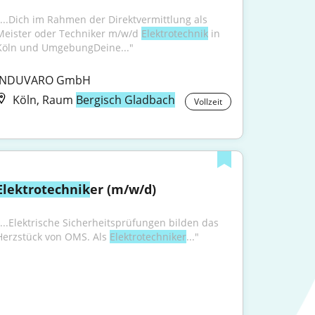
"...Dich im Rahmen der Direktvermittlung als 
Meister oder Techniker m/w/d 
Elektrotechnik
 in 
Köln und UmgebungDeine..."
INDUVARO GmbH
Köln, Raum
Bergisch Gladbach
Vollzeit
Elektrotechnik
er (m/w/d)
"...Elektrische Sicherheitsprüfungen bilden das 
Herzstück von OMS. Als 
Elektrotechniker
..."