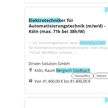
Elektrotechnik
er für 
Automatisierungstechnik (m/w/d) - 
Köln (max. 71k bei 38h/W)
"...als Technologieführer voran.
Elektrotechniker
für Automatisierungstechnik (m/w/d) - Köln (max.
71k bei 38h/W)Für unseren..."
Driven Solution GmbH
Köln, Raum
Bergisch Gladbach
Homeoffice
Vollzeit
Von 41.400,00 € bis 81.400,00 €