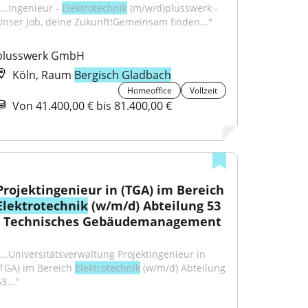
...Ingenieur - 
Elektrotechnik
 (m/w/d)plusswerk - 
Unser Job, deine Zukunft!Gemeinsam finden..."
plusswerk GmbH
Köln, Raum
Bergisch Gladbach
Homeoffice
Vollzeit
Von 41.400,00 € bis 81.400,00 €
Projektingenieur in (TGA) im Bereich 
Elektrotechnik
 (w/m/d) Abteilung 53 
- Technisches Gebäudemanagement
"...Universitätsverwaltung Projektingenieur in 
(TGA) im Bereich 
Elektrotechnik
 (w/m/d) Abteilung 
3..."