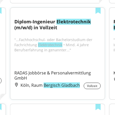
Diplom-Ingenieur 
Elektrotechnik
(m/w/d) in Vollzeit
"...Fachhochschul- oder Bachelorstudium der 
Fachrichtung 
Elektrotechnik
 • Mind. 4 Jahre 
Berufserfahrung in genannter..."
 
RADAS Jobbörse & Personalvermittlung 
GmbH
Köln, Raum
Bergisch Gladbach
Vollzeit