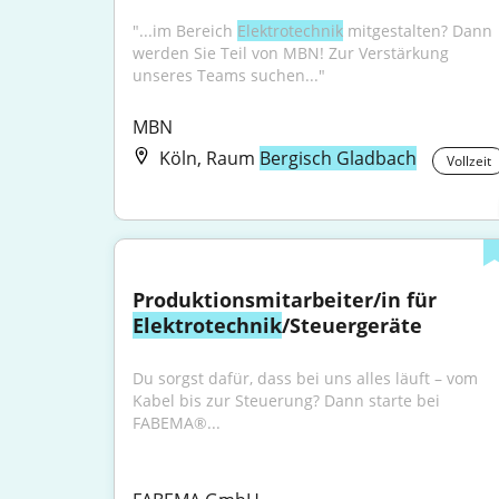
"...im Bereich 
Elektrotechnik
 mitgestalten? Dann 
werden Sie Teil von MBN! Zur Verstärkung 
unseres Teams suchen..."
MBN
Köln, Raum
Bergisch Gladbach
Vollzeit
Produktionsmitarbeiter/in für 
Elektrotechnik
/Steuergeräte
Du sorgst dafür, dass bei uns alles läuft – vom 
Kabel bis zur Steuerung? Dann starte bei 
FABEMA®...