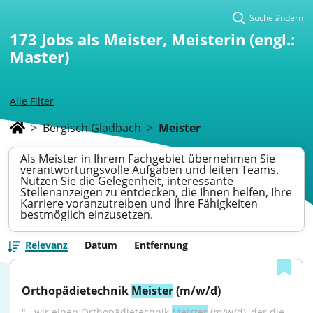
Suche ändern
173
Jobs als Meister, Meisterin (engl.:
Master)
Alle Filter
>
Bergisch Gladbach
>
Meister
Als Meister in Ihrem Fachgebiet übernehmen Sie
verantwortungsvolle Aufgaben und leiten Teams.
Nutzen Sie die Gelegenheit, interessante
Stellenanzeigen zu entdecken, die Ihnen helfen, Ihre
Karriere voranzutreiben und Ihre Fähigkeiten
bestmöglich einzusetzen.
Relevanz
Datum
Entfernung
Orthopädietechnik 
Meister
 (m/w/d)
"...wir einen Orthopädietechnik 
Meister
 (m/w/d), der die 