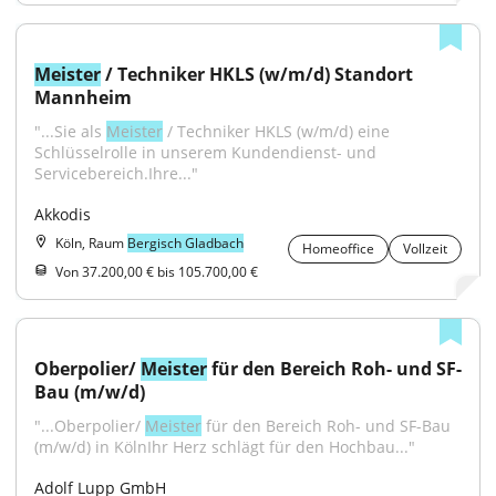
Meister
 / Techniker HKLS (w/m/d) Standort 
Mannheim
"...Sie als 
Meister
 / Techniker HKLS (w/m/d) eine 
Schlüsselrolle in unserem Kundendienst- und 
Servicebereich.Ihre..."
Akkodis
Köln, Raum
Bergisch Gladbach
Homeoffice
Vollzeit
Von 37.200,00 € bis 105.700,00 €
Oberpolier/ 
Meister
 für den Bereich Roh- und SF-
Bau (m/w/d)
"...Oberpolier/ 
Meister
 für den Bereich Roh- und SF-Bau 
(m/w/d) in KölnIhr Herz schlägt für den Hochbau..."
Adolf Lupp GmbH