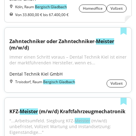
Köln, Raum
Bergisch Gladbach
Homeoffice
Vollzeit
Von 33.800,00 € bis 67.400,00 €
Zahntechniker oder Zahntechniker-
Meister
(m/w/d)
Immer einen Schritt voraus – Dental Technik Kiel ist einer 
der markt­führenden Hersteller, wenn es...
Dental Technik Kiel GmbH
Troisdorf, Raum
Bergisch Gladbach
Vollzeit
KFZ-
Meister
 (m/w/d) Kraftfahrzeugmechatronik
"...Arbeitsumfeld. Siegburg KFZ-
Meister
 (m/w/d) 
unbefristet, Vollzeit Wartung und Instandsetzung: 
Eigenständige..."