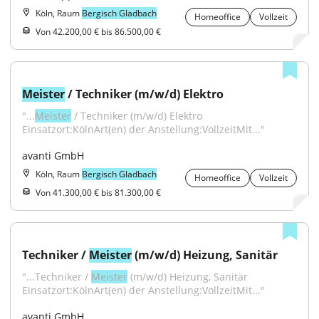
Köln, Raum
Bergisch Gladbach
Homeoffice
Vollzeit
Von 42.200,00 € bis 86.500,00 €
Meister
 / Techniker (m/w/d) Elektro
"...
Meister
 / Techniker (m/w/d) Elektro 
Einsatzort:KölnArt(en) der Anstellung:VollzeitMit..."
avanti GmbH
Köln, Raum
Bergisch Gladbach
Homeoffice
Vollzeit
Von 41.300,00 € bis 81.300,00 €
Techniker / 
Meister
 (m/w/d) Heizung, Sanitär
"...Techniker / 
Meister
 (m/w/d) Heizung, Sanitär 
Einsatzort:KölnArt(en) der Anstellung:VollzeitMit..."
avanti GmbH