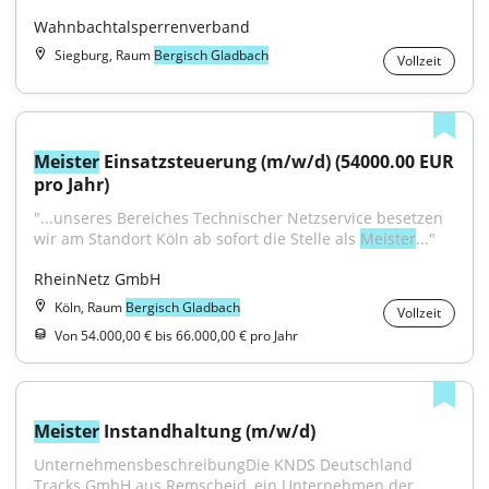
Wahnbachtalsperrenverband
Siegburg, Raum
Bergisch Gladbach
Vollzeit
Meister
 Einsatzsteuerung (m/w/d) (54000.00 EUR 
pro Jahr)
"...unseres Bereiches Technischer Netzservice besetzen 
wir am Standort Köln ab sofort die Stelle als 
Meister
..."
RheinNetz GmbH
Köln, Raum
Bergisch Gladbach
Vollzeit
Von 54.000,00 € bis 66.000,00 € pro Jahr
Meister
 Instandhaltung (m/w/d)
UnternehmensbeschreibungDie KNDS Deutschland 
Tracks GmbH aus Remscheid, ein Unternehmen der...