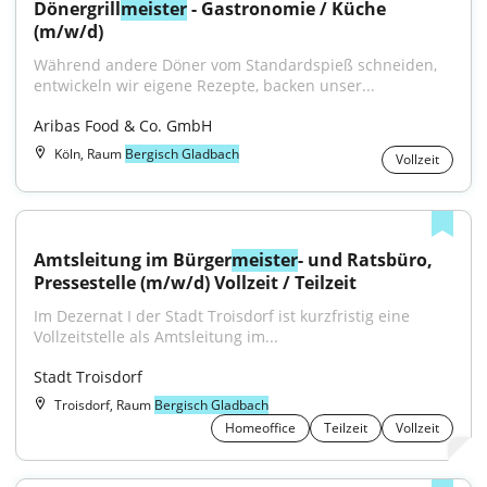
Dönergrill
meister
 - Gastronomie / Küche 
(m/w/d)
Während andere Döner vom Standardspieß schneiden, 
entwickeln wir eigene Rezepte, backen unser...
Aribas Food & Co. GmbH
Köln, Raum
Bergisch Gladbach
Vollzeit
Amtsleitung im Bürger
meister
- und Ratsbüro, 
Pressestelle (m/w/d) Vollzeit / Teilzeit
Im Dezernat I der Stadt Troisdorf ist kurzfristig eine 
Vollzeitstelle als Amtsleitung im...
Stadt Troisdorf
Troisdorf, Raum
Bergisch Gladbach
Homeoffice
Teilzeit
Vollzeit