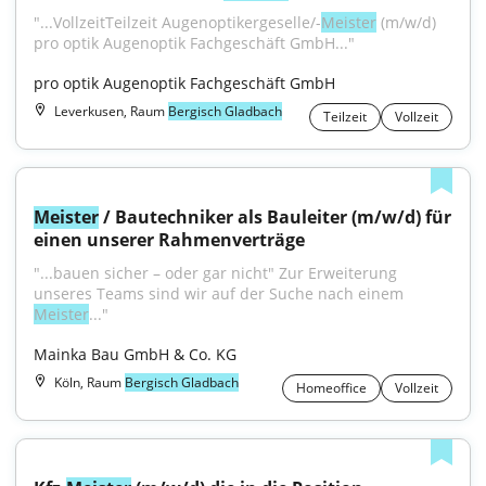
"...VollzeitTeilzeit Augenoptikergeselle/-
Meister
 (m/w/d) 
pro optik Augenoptik Fachgeschäft GmbH..."
pro optik Augenoptik Fachgeschäft GmbH
Leverkusen, Raum
Bergisch Gladbach
Teilzeit
Vollzeit
Meister
 / Bautechniker als Bauleiter (m/w/d) für 
einen unserer Rahmenverträge
"...bauen sicher – oder gar nicht" Zur Erweiterung 
unseres Teams sind wir auf der Suche nach einem 
Meister
..."
Mainka Bau GmbH & Co. KG
Köln, Raum
Bergisch Gladbach
Homeoffice
Vollzeit