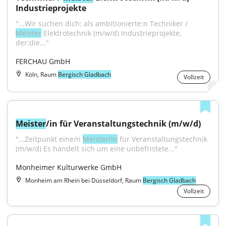
Industrieprojekte
"...Wir suchen dich: als ambitionierte:n Techniker / 
Meister
 Elektrotechnik (m/w/d) Industrieprojekte, 
der:die..."
FERCHAU GmbH
Köln, Raum
Bergisch Gladbach
Vollzeit
Meister
/in für Veranstaltungstechnik (m/w/d)
"...Zeitpunkt eine/n 
Meister/in
 für Veranstaltungstechnik 
(m/w/d) Es handelt sich um eine unbefristete..."
Monheimer Kulturwerke GmbH
Monheim am Rhein bei Düsseldorf, Raum
Bergisch Gladbach
Vollzeit