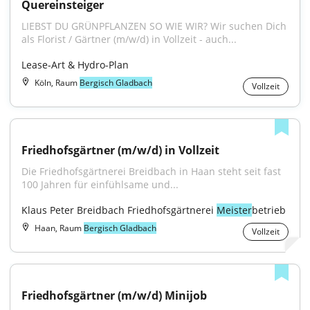
Quereinsteiger
LIEBST DU GRÜNPFLANZEN SO WIE WIR? Wir suchen Dich 
als Florist / Gärtner (m/w/d) in Vollzeit - auch...
Lease-Art & Hydro-Plan
Köln, Raum
Bergisch Gladbach
Vollzeit
Friedhofsgärtner (m/w/d) in Vollzeit
Die Friedhofsgärtnerei Breidbach in Haan steht seit fast 
100 Jahren für einfühlsame und...
Klaus Peter Breidbach Friedhofsgärtnerei 
Meister
betrieb
Haan, Raum
Bergisch Gladbach
Vollzeit
Friedhofsgärtner (m/w/d) Minijob