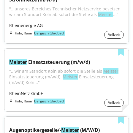
"...unseres Bereiches Technischer Netzservice besetzen 
wir am Standort Köln ab sofort die Stelle als 
Meister
..."
Rheinenergie AG
Köln, Raum
Bergisch Gladbach
Vollzeit
Meister
 Einsatzsteuerung (m/w/d)
"...wir am Standort Köln ab sofort die Stelle als 
Meister
Einsatzsteuerung (m/w/d). 
Meister
 Einsatzsteuerung 
(m/w/d) Köln..."
RheinNetz GmbH
Köln, Raum
Bergisch Gladbach
Vollzeit
Augenoptikergeselle/-
Meister
 (M/W/D)