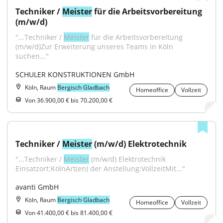
Techniker / 
Meister
 für die Arbeitsvorbereitung 
(m/w/d)
"...Techniker / 
Meister
 für die Arbeitsvorbereitung 
(m/w/d)Zur Erweiterung unseres Teams in Köln 
suchen..."
SCHULER KONSTRUKTIONEN GmbH
Köln, Raum
Bergisch Gladbach
Homeoffice
Vollzeit
Von 36.900,00 € bis 70.200,00 €
Techniker / 
Meister
 (m/w/d) Elektrotechnik
"...Techniker / 
Meister
 (m/w/d) Elektrotechnik 
Einsatzort:KölnArt(en) der Anstellung:VollzeitMit..."
avanti GmbH
Köln, Raum
Bergisch Gladbach
Homeoffice
Vollzeit
Von 41.400,00 € bis 81.400,00 €