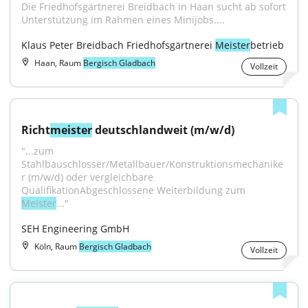
Die Friedhofsgärtnerei Breidbach in Haan sucht ab sofort 
Unterstützung im Rahmen eines Minijobs....
Klaus Peter Breidbach Friedhofsgärtnerei 
Meister
betrieb
Haan, Raum
Bergisch Gladbach
Vollzeit
Richt
meister
 deutschlandweit (m/w/d)
"...zum 
Stahlbauschlosser/Metallbauer/Konstruktionsmechanike
r (m/w/d) oder vergleichbare 
QualifikationAbgeschlossene Weiterbildung zum 
Meister
..."
SEH Engineering GmbH
Köln, Raum
Bergisch Gladbach
Vollzeit