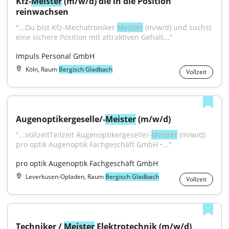
Kfz-
Meister
 (m/w/d) die in die Position 
reinwachsen
"...Du bist Kfz-Mechatroniker 
Meister
 (m/w/d) und suchst 
eine sichere Position mit attraktiven Gehalt..."
Impuls Personal GmbH
Köln, Raum
Bergisch Gladbach
Vollzeit
Augenoptikergeselle/-
Meister
 (m/w/d)
"...VollzeitTeilzeit Augenoptikergeselle/-
Meister
 (m/w/d) 
pro optik Augenoptik Fachgeschäft GmbH •..."
pro optik Augenoptik Fachgeschäft GmbH
Leverkusen-Opladen, Raum
Bergisch Gladbach
Vollzeit
Techniker / 
Meister
 Elektrotechnik (m/w/d) 