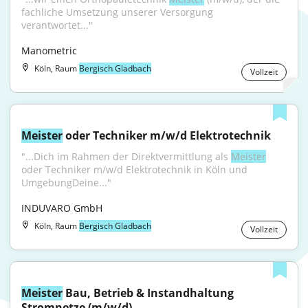
fachliche Umsetzung unserer Versorgung 
verantwortet..."
Manometric
Köln, Raum
Bergisch Gladbach
Vollzeit
Meister
 oder Techniker m/w/d Elektrotechnik
"...Dich im Rahmen der Direktvermittlung als 
Meister
oder Techniker m/w/d Elektrotechnik in Köln und 
UmgebungDeine..."
INDUVARO GmbH
Köln, Raum
Bergisch Gladbach
Vollzeit
Meister
 Bau, Betrieb & Instandhaltung 
Stromnetze (m/w/d)