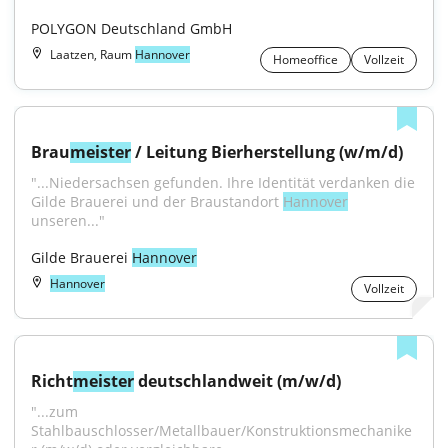
POLYGON Deutschland GmbH
Laatzen, Raum
Hannover
Homeoffice
Vollzeit
Brau
meister
 / Leitung Bierherstellung (w/m/d)
"...Niedersachsen gefunden. Ihre Identität verdanken die 
Gilde Brauerei und der Braustandort 
Hannover
unseren..."
Gilde Brauerei 
Hannover
Hannover
Vollzeit
Richt
meister
 deutschlandweit (m/w/d)
"...zum 
Stahlbauschlosser/Metallbauer/Konstruktionsmechanike