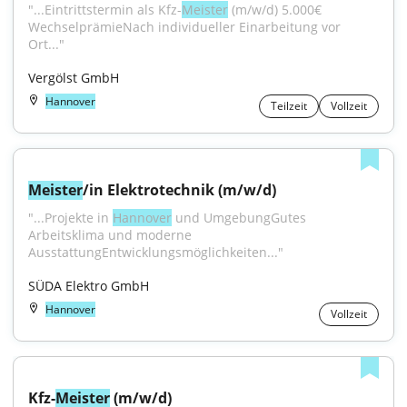
"...Eintrittstermin als Kfz-
Meister
 (m/w/d) 5.000€ 
WechselprämieNach individueller Einarbeitung vor 
Ort..."
Vergölst GmbH
Hannover
Teilzeit
Vollzeit
Meister
/in Elektrotechnik (m/w/d)
"...Projekte in 
Hannover
 und UmgebungGutes 
Arbeitsklima und moderne 
AusstattungEntwicklungsmöglichkeiten..."
SÜDA Elektro GmbH
Hannover
Vollzeit
Kfz-
Meister
 (m/w/d)