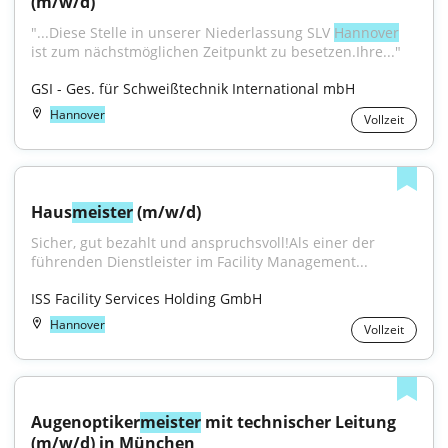
(m/w/d)
"...Diese Stelle in unserer Niederlassung SLV 
Hannover
ist zum nächstmöglichen Zeitpunkt zu besetzen.Ihre..."
GSI - Ges. für Schweißtechnik International mbH
Hannover
Vollzeit
Haus
meister
 (m/w/d)
Sicher, gut bezahlt und anspruchsvoll!Als einer der 
führenden Dienstleister im Facility Management...
ISS Facility Services Holding GmbH
Hannover
Vollzeit
Augenoptiker
meister
 mit technischer Leitung 
(m/w/d) in München