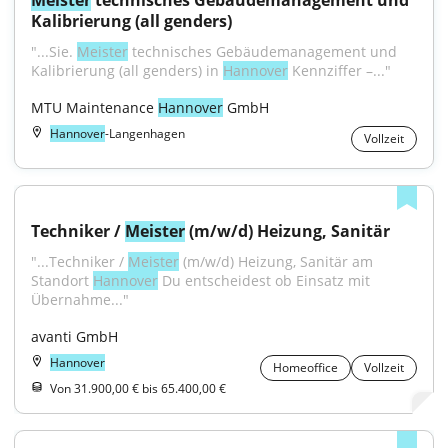
Meister
 technisches Gebäudemanagement und 
Kalibrierung (all genders)
"...Sie. 
Meister
 technisches Gebäudemanagement und 
Kalibrierung (all genders) in 
Hannover
 Kennziffer –..."
MTU Maintenance 
Hannover
 GmbH
Hannover
-Langenhagen
Vollzeit
Techniker / 
Meister
 (m/w/d) Heizung, Sanitär
"...Techniker / 
Meister
 (m/w/d) Heizung, Sanitär am 
Standort 
Hannover
 Du entscheidest ob Einsatz mit 
Übernahme..."
avanti GmbH
Hannover
Homeoffice
Vollzeit
Von 31.900,00 € bis 65.400,00 €