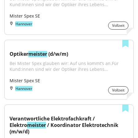
Kund:innen sind wir der Optiker ihres Lebens...
Mister Spex SE
Hannover
Vollzeit
Optiker
meister
 (d/w/m)
Bei Mister Spex glauben wir: Auf uns kommt’s an.Für 
Kund:innen sind wir der Optiker ihres Lebens...
Mister Spex SE
Hannover
Vollzeit
Verantwortliche Elektrofachkraft / 
Elektro
meister
 / Koordinator Elektrotechnik 
(m/w/d)