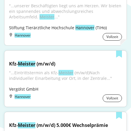
"...unserer Beschäftigten liegt uns am Herzen. Wir bieten 
ein spannendes und abwechslungsreiches 
Arbeitsumfeld. 
Meister
..."
Stiftung Tierärztliche Hochschule 
Hannover
 (TiHo)
Hannover
Vollzeit
Kfz-
Meister
 (m/w/d)
"...Eintrittstermin als Kfz-
Meister
 (m/w/d)Nach 
individueller Einarbeitung vor Ort, in der Zentrale..."
Vergölst GmbH
Hannover
Vollzeit
Kfz-
Meister
 (m/w/d) 5.000€ Wechselprämie