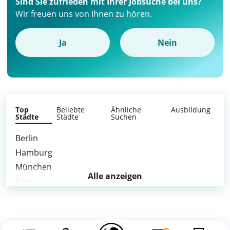
Sind Sie zufrieden mit Ihrer Jobsuche bei uns?
Wir freuen uns von Ihnen zu hören.
Ja
Nein
Top
Beliebte
Ähnliche
Ausbildung
Städte
Städte
Suchen
Berlin
Hamburg
München
Alle anzeigen
Köln
Frankfurt am Main
Stuttgart
Düsseldorf