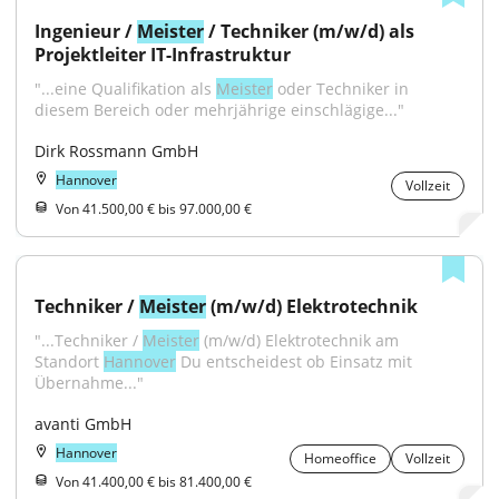
Ingenieur / 
Meister
 / Techniker (m/w/d) als 
Projektleiter IT-Infrastruktur
"...eine Qualifikation als 
Meister
 oder Techniker in 
diesem Bereich oder mehrjährige einschlägige..."
Dirk Rossmann GmbH
Hannover
Vollzeit
Von 41.500,00 € bis 97.000,00 €
Techniker / 
Meister
 (m/w/d) Elektrotechnik
"...Techniker / 
Meister
 (m/w/d) Elektrotechnik am 
Standort 
Hannover
 Du entscheidest ob Einsatz mit 
Übernahme..."
avanti GmbH
Hannover
Homeoffice
Vollzeit
Von 41.400,00 € bis 81.400,00 €