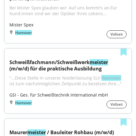
Bei Mister Spex glauben wir: Auf uns kommt's an.Für 
Kund:innen sind wir der Optiker ihres Lebens...
Mister Spex
Hannover
Vollzeit
Schweißfachmann/Schweißwerk
meister
(m/w/d) für die praktische Ausbildung
"...Diese Stelle in unserer Niederlassung SLV 
Hannover
ist zum nächstmöglichen Zeitpunkt zu besetzen.Ihre..."
GSI - Ges. für Schweißtechnik International mbH
Hannover
Vollzeit
Maurer
meister
 / Bauleiter Rohbau (m/w/d)