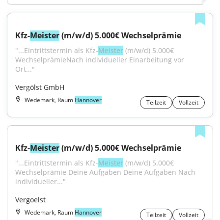
Kfz-
Meister
 (m/w/d) 5.000€ Wechselprämie
"...Eintrittstermin als Kfz-
Meister
 (m/w/d) 5.000€ 
WechselprämieNach individueller Einarbeitung vor 
Ort..."
Vergölst GmbH
Wedemark, Raum
Hannover
Teilzeit
Vollzeit
Kfz-
Meister
 (m/w/d) 5.000€ Wechselprämie
"...Eintrittstermin als Kfz-
Meister
 (m/w/d) 5.000€ 
Wechselprämie Deine Aufgaben Deine Aufgaben Nach 
individueller..."
Vergoelst
Wedemark, Raum
Hannover
Teilzeit
Vollzeit