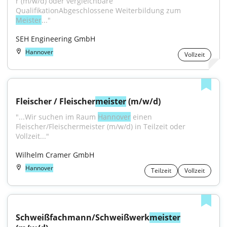
r (m/w/d) oder vergleichbare 
QualifikationAbgeschlossene Weiterbildung zum 
Meister
..."
SEH Engineering GmbH
Hannover
Vollzeit
Fleischer / Fleischer
meister
 (m/w/d)
"...Wir suchen im Raum 
Hannover
 einen 
Fleischer/Fleischermeister (m/w/d) in Teilzeit oder 
Vollzeit..."
Wilhelm Cramer GmbH
Hannover
Teilzeit
Vollzeit
Schweißfachmann/Schweißwerk
meister