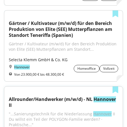
Gärtner / Kultivateur (m/w/d) für den Bereich 
Produktion von Elite (SEE) Mutterpflanzen am 
Standort Teneriffa (Spanien)
Gärtner / Kultivateur (m/w/d) für den Bereich Produktion 
von Elite (SEE) Mutterpflanzen am Standort...
Selecta Klemm GmbH & Co. KG
Hannover
Homeoffice
Vollzeit
Von 23.900,00 € bis 48.300,00 €
Allrounder/Handwerker (m/w/d) - NL 
Hannover
II
"...Sanierungstechnik für die Niederlassung 
Hannover
 II 
Du willst ein Teil der POLYGON-Familie werden? · 
Praktische..."