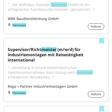
"...Die Wohnbau Konzept 
Hannover
 GmbH ist ein 
erfolgreiches Familienunternehmen, spezialisiert..."
WBK Baudienstleistung GmbH
Hannover
Vollzeit
Supervisor/Richt
meister
 (m/w/d) für 
Industriemontagen mit Reisetätigkeit 
international
"...Anstellung in einem mittelständischen 
Familienunternehmen Kein Umzug nach 
Hannover
erforderlich! Reisekosten..."
Rega + Partner Industriemontagen GmbH
Hannover
Vollzeit