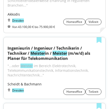
SchichtleiterIdealerweise Erfahrung in regulierten 
Branchen..."
Akkodis
Dresden
Homeoffice
Vollzeit
Von 43.100,00 € bis 75.900,00 €
Ingenieurin / Ingenieur / Technikerin / 
Techniker / 
Meister
in / 
Meister
 (m/w/d) als 
Planer für Telekommunikation
"...oder 
Meister
 im Bereich Elektrotechnik, 
Telekommunikationstechnik, Informationstechnik, 
Nachrichtentechnik..."
Scheidt & Bachmann
Dresden
Homeoffice
Teilzeit