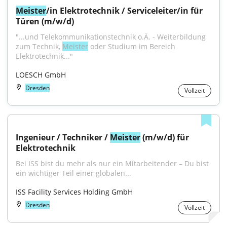
Meister
/in Elektrotechnik / Serviceleiter/in für 
Türen (m/w/d)
"...und Telekommunikationstechnik o.Ä. - Weiterbildung 
zum Technik, 
Meister
 oder Studium im Bereich 
Elektrotechnik..."
LOESCH GmbH
Dresden
Vollzeit
Ingenieur / Techniker / 
Meister
 (m/w/d) für 
Elektrotechnik
Bei ISS bist du mehr als nur ein Mitarbeitender – Du bist 
ein wichtiger Teil einer globalen...
ISS Facility Services Holding GmbH
Dresden
Vollzeit