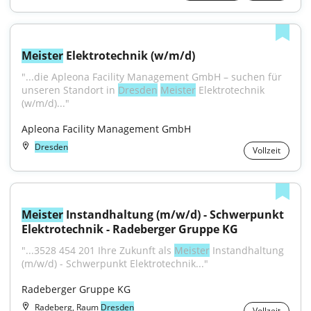
Meister
 Elektrotechnik (w/m/d)
"...die Apleona Facility Management GmbH – suchen für 
unseren Standort in 
Dresden
Meister
 Elektrotechnik 
(w/m/d)..."
Apleona Facility Management GmbH
Dresden
Vollzeit
Meister
 Instandhaltung (m/w/d) - Schwerpunkt 
Elektrotechnik - Radeberger Gruppe KG
"...3528 454 201 Ihre Zukunft als 
Meister
 Instandhaltung 
(m/w/d) - Schwerpunkt Elektrotechnik..."
Radeberger Gruppe KG
Radeberg, Raum
Dresden
Vollzeit