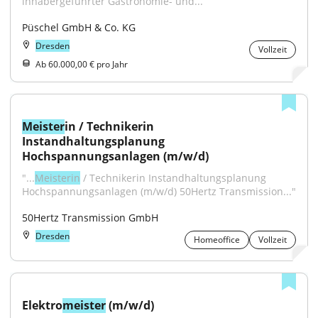
inhabergeführter Gastronomie- und...
Püschel GmbH & Co. KG
Dresden
Vollzeit
Ab 60.000,00 € pro Jahr
Meister
in / Technikerin 
Instandhaltungsplanung 
Hochspannungsanlagen (m/w/d)
"...
Meisterin
 / Technikerin Instandhaltungsplanung 
Hochspannungsanlagen (m/w/d) 50Hertz Transmission..."
50Hertz Transmission GmbH
Dresden
Homeoffice
Vollzeit
Elektro
meister
 (m/w/d)