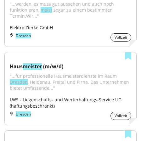
"...werden, es muss gut aussehen und auch noch 
funktionieren, 
meist
 sogar zu einem bestimmten 
Termin.Wir..."
Elektro Zierke GmbH
Dresden
Vollzeit
Haus
meister
 (m/w/d)
"...für professionelle Hausmeisterdienste im Raum 
Dresden
, Heidenau, Freital und Pirna. Das Unternehmen 
bietet umfassende..."
LWS - Liegenschafts- und Werterhaltungs-Service UG 
(haftungsbeschränkt)
Dresden
Vollzeit