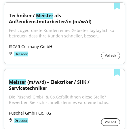
Techniker / 
Meister
 als 
Außendienstmitarbeiter/in (m/w/d)
Fest zugeordnete Kunden eines Gebietes tagtäglich so 
betreuen, dass Ihre Kunden schneller, besser...
ISCAR Germany GmbH
Dresden
Vollzeit
Meister
 (m/w/d) – Elektriker / SHK / 
Servicetechniker
Die Püschel GmbH & Co.Gefällt Ihnen diese Stelle? 
Bewerben Sie sich schnell, denn es wird eine hohe...
Püschel GmbH Co. KG
Dresden
Vollzeit