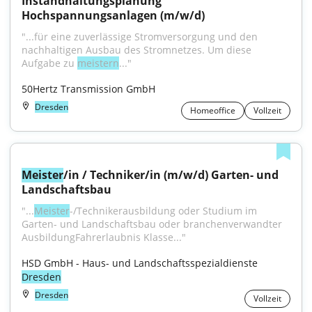
Instandhaltungsplanung 
Hochspannungsanlagen (m/w/d)
"...für eine zuverlässige Stromversorgung und den 
nachhaltigen Ausbau des Stromnetzes. Um diese 
Aufgabe zu 
meistern
..."
50Hertz Transmission GmbH
Dresden
Homeoffice
Vollzeit
Meister
/in / Techniker/in (m/w/d) Garten- und 
Landschaftsbau
"...
Meister
-/Technikerausbildung oder Studium im 
Garten- und Landschaftsbau oder branchenverwandter 
AusbildungFahrerlaubnis Klasse..."
HSD GmbH - Haus- und Landschaftsspezialdienste 
Dresden
Dresden
Vollzeit