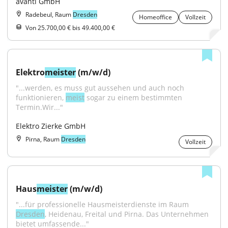
avanti GmbH
Radebeul, Raum
Dresden
Homeoffice
Vollzeit
Von 25.700,00 € bis 49.400,00 €
Elektro
meister
 (m/w/d)
"...werden, es muss gut aussehen und auch noch 
funktionieren, 
meist
 sogar zu einem bestimmten 
Termin.Wir..."
Elektro Zierke GmbH
Pirna, Raum
Dresden
Vollzeit
Haus
meister
 (m/w/d)
"...für professionelle Hausmeisterdienste im Raum 
Dresden
, Heidenau, Freital und Pirna. Das Unternehmen 
bietet umfassende..."