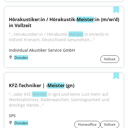
Hörakustiker:in / Hörakustik-
Meister
:in (m/w/d) 
in Vollzeit
"...Hörakustiker:in / Hörakustik-
Meister
:in (m/w/d) in 
Vollzeit Kronach, Deutschland Gesundheit..."
Individual Akustiker Service GmbH
Dresden
Vollzeit
KFZ-Techniker | -
Meister
 (gn)
"...oder KFZ-
Meister
:in (gn) und keine Lust mehr auf 
Werkstattstress, Räderwaschen, Samstagsarbeit und 
dreckige Hände..."
SPS
Dresden
Homeoffice
Vollzeit