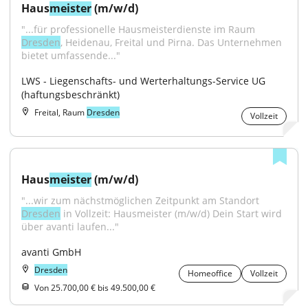
Haus
meister
 (m/w/d)
"...für professionelle Hausmeisterdienste im Raum 
Dresden
, Heidenau, Freital und Pirna. Das Unternehmen 
bietet umfassende..."
LWS - Liegenschafts- und Werterhaltungs-Service UG 
(haftungsbeschränkt)
Freital, Raum
Dresden
Vollzeit
Haus
meister
 (m/w/d)
"...wir zum nächstmöglichen Zeitpunkt am Standort 
Dresden
 in Vollzeit: Hausmeister (m/w/d) Dein Start wird 
über avanti laufen..."
avanti GmbH
Dresden
Homeoffice
Vollzeit
Von 25.700,00 € bis 49.500,00 €