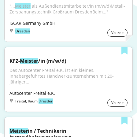
"...
Meister
 als Außendienstmitarbeiter/in (m/w/d)Metall-
Zerspanungstechnik Großraum DresdenBeim..."
ISCAR Germany GmbH
Dresden
Vollzeit
KFZ-
Meister
/in (m/w/d)
Das Autocenter Freital e.K. ist ein kleines, 
inhabergeführtes Handwerksunternehmen mit 20-
jähriger...
Autocenter Freital e.K.
Freital, Raum
Dresden
Vollzeit
Meister
in / Technikerin 