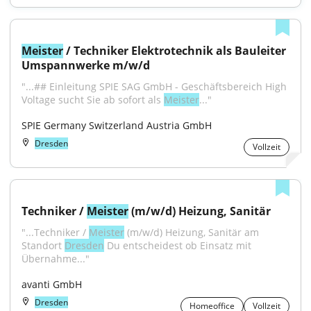
Meister
 / Techniker Elektrotechnik als Bauleiter 
Umspannwerke m/w/d
"...## Einleitung SPIE SAG GmbH - Geschäftsbereich High 
Voltage sucht Sie ab sofort als 
Meister
..."
SPIE Germany Switzerland Austria GmbH
Dresden
Vollzeit
Techniker / 
Meister
 (m/w/d) Heizung, Sanitär
"...Techniker / 
Meister
 (m/w/d) Heizung, Sanitär am 
Standort 
Dresden
 Du entscheidest ob Einsatz mit 
Übernahme..."
avanti GmbH
Dresden
Homeoffice
Vollzeit