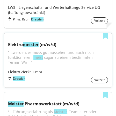
LWS - Liegenschafts- und Werterhaltungs-Service UG 
(haftungsbeschränkt)
Pirna, Raum
Dresden
Vollzeit
Elektro
meister
 (m/w/d)
"...werden, es muss gut aussehen und auch noch 
funktionieren, 
meist
 sogar zu einem bestimmten 
Termin.Wir..."
Elektro Zierke GmbH
Dresden
Vollzeit
Meister
 Pharmawerkstatt (m/w/d)
"...Führungserfahrung als 
Meister
, Teamleiter oder 