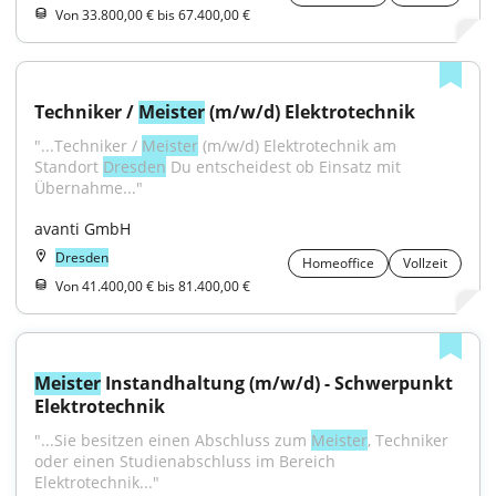
Von 33.800,00 € bis 67.400,00 €
Techniker / 
Meister
 (m/w/d) Elektrotechnik
"...Techniker / 
Meister
 (m/w/d) Elektrotechnik am 
Standort 
Dresden
 Du entscheidest ob Einsatz mit 
Übernahme..."
avanti GmbH
Dresden
Homeoffice
Vollzeit
Von 41.400,00 € bis 81.400,00 €
Meister
 Instandhaltung (m/w/d) - Schwerpunkt 
Elektrotechnik
"...Sie besitzen einen Abschluss zum 
Meister
, Techniker 
oder einen Studienabschluss im Bereich 
Elektrotechnik..."