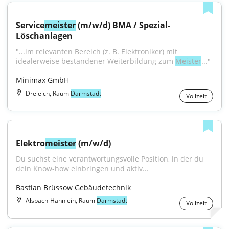
Service
meister
 (m/w/d) BMA / Spezial-
Löschanlagen
"...im relevanten Bereich (z. B. Elektroniker) mit 
idealerweise bestandener Weiterbildung zum 
Meister
..."
Minimax GmbH
Dreieich, Raum
Darmstadt
Vollzeit
Elektro
meister
 (m/w/d)
Du suchst eine verantwortungsvolle Position, in der du 
dein Know-how einbringen und aktiv...
Bastian Brüssow Gebäudetechnik
Alsbach-Hähnlein, Raum
Darmstadt
Vollzeit