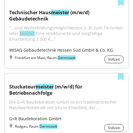
Technischer Haus
meister
 (m/w/d) 
Gebäudetechnik
"...und Weiterbildungsmöglichkeiten, z. B. zum Techniker 
oder 
Meister
 Eine strukturierte und sorgfältige 
Einarbeitung 2.500 €..."
WISAG Gebäudetechnik Hessen Süd GmbH & Co. KG
Frankfurt am Main, Raum
Darmstadt
Vollzeit
Stuckateur
meister
 (m/w/d) für 
Betriebsnachfolge
Die G+R Baudekoration GmbH ist ein traditionsreicher 
Handwerksbetrieb mit Sitz in Elsenfeld, der...
G+R Baudekoration GmbH
Rodgau, Raum
Darmstadt
Vollzeit