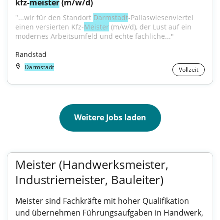
kfz-
meister
 (m/w/d)
"...wir für den Standort 
Darmstadt
-Pallaswiesenviertel 
einen versierten Kfz-
Meister
 (m/w/d), der Lust auf ein 
modernes Arbeitsumfeld und echte fachliche..."
Randstad
Darmstadt
Vollzeit
Weitere Jobs laden
Meister (Handwerksmeister,
Industriemeister, Bauleiter)
Meister sind Fachkräfte mit hoher Qualifikation
und übernehmen Führungsaufgaben in Handwerk,