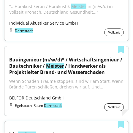
"...Hörakustiker:in / Hörakustik-
Meister
:in (m/w/d) in 
Vollzeit Kronach, Deutschland Gesundheit..."
Individual Akustiker Service GmbH
Darmstadt
Vollzeit
Bauingenieur (m/w/d)* / Wirtschaftsingenieur / 
Bautechniker / 
Meister
 / Handwerker als 
Projektleiter Brand- und Wasserschaden
Wenn Schäden Träume stoppen, sind wir am Start. Wenn 
Brände Türen schließen, drehen wir auf. Und...
BELFOR Deutschland GmbH
Egelsbach, Raum
Darmstadt
Vollzeit