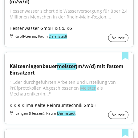
(m/w/d)
Hessenwasser sichert die Wasserversorgung für über 2,4 
Millionen Menschen in der Rhein-Main-Region....
Hessenwasser GmbH & Co. KG
Groß-Gerau, Raum
Darmstadt
Vollzeit
Kälteanlagenbauer
meister
(m/w/d) mit festem 
Einsatzort
"...der durchgeführten Arbeiten und Erstellung von 
Prüfprotokollen Abgeschlossenen 
Meister
 als 
Mechatroniker/in..."
K K R Klima-Kälte-Reinraumtechnik GmbH
Langen (Hessen), Raum
Darmstadt
Vollzeit