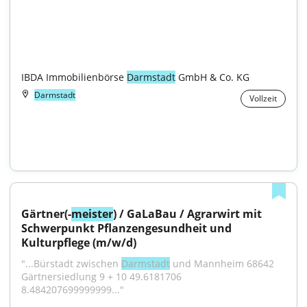
IBDA Immobilienbörse 
Darmstadt
 GmbH & Co. KG
Darmstadt
Vollzeit
Gärtner(-
meister
) / GaLaBau / Agrarwirt mit 
Schwerpunkt Pflanzengesundheit und 
Kulturpflege (m/w/d)
"...Bürstadt zwischen 
Darmstadt
 und Mannheim 68642 
Gärtnersiedlung 9 + 10 49.6181706 
8.484207699999999..."