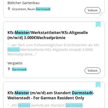
Böttcher Gartenbau
Griesheim, Raum
Darmstadt
Vollzeit
Kfz-
Meister
/Werkstattleiter/Kfz-Altgeselle 
(m/w/d) 3.000€Wechselprämie
"...wir Dich zum frühestmöglichen Eintrittstermin als Kfz-
Meister
/Werkstattleiter/Kfz-Altgeselle (m/w/d) 3.000€ 
Wechselprämie..."
Vergoelst
Darmstadt
Vollzeit
Kfz-
Meister
 (m/w/d) am Standort 
Darmstadt
-
Weiterstadt - For German Resident Only
"...Kfz-
Meister
 (w/m/d) am Standort 
Darmstadt
-