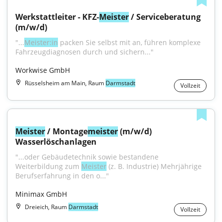
Werkstattleiter - KFZ-
Meister
 / Serviceberatung 
(m/w/d)
"...
Meister:in
 packen Sie selbst mit an, führen komplexe 
Fahrzeugdiagnosen durch und sichern..."
Workwise GmbH
Rüsselsheim am Main, Raum
Darmstadt
Vollzeit
Meister
 / Montage
meister
 (m/w/d) 
Wasserlöschanlagen
"...oder Gebäudetechnik sowie bestandene 
Weiterbildung zum 
Meister
 (z. B. Industrie) Mehrjährige 
Berufserfahrung in den o..."
Minimax GmbH
Dreieich, Raum
Darmstadt
Vollzeit