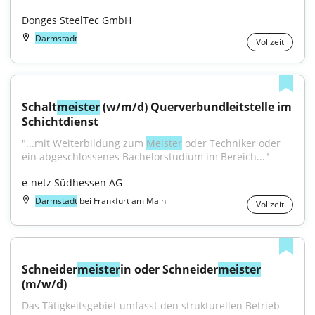
Donges SteelTec GmbH
Darmstadt
Vollzeit
Schalt
meister
 (w/m/d) Querverbundleitstelle im 
Schichtdienst
"...mit Weiterbildung zum 
Meister
 oder Techniker oder 
ein abgeschlossenes Bachelorstudium im Bereich..."
e-netz Südhessen AG
Darmstadt
bei Frankfurt am Main
Vollzeit
Schneider
meister
in oder Schneider
meister
(m/w/d)
Das Tätigkeitsgebiet umfasst den strukturellen Betrieb 