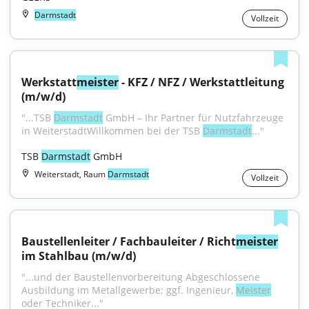
Darmstadt
Vollzeit
Werkstatt
meister
 - KFZ / NFZ / Werkstattleitung 
(m/w/d)
"...TSB 
Darmstadt
 GmbH – Ihr Partner für Nutzfahrzeuge 
in WeiterstadtWillkommen bei der TSB 
Darmstadt
..."
TSB 
Darmstadt
 GmbH
Weiterstadt, Raum
Darmstadt
Vollzeit
Baustellenleiter / Fachbauleiter / Richt
meister
im Stahlbau (m/w/d)
"...und der Baustellenvorbereitung Abgeschlossene 
Ausbildung im Metallgewerbe; ggf. Ingenieur, 
Meister
oder Techniker..."