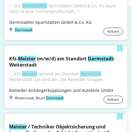
"...Die 
Darmstädter
 Sportstätten GmbH & Co. KG (kurz: 
DSG) ist eine Tochtergesellschaft..."
Darmstädter Sportstätten GmbH & Co. KG
Darmstadt
Vollzeit
Kfz-
Meister
 (m/w/d) am Standort 
Darmstadt
-
Weiterstadt
"...Kfz-
Meister
 (w/m/d) am Standort 
Darmstadt
-
Weiterstadt Das sind wir: Die Rameder Gruppe..."
Rameder Anhängerkupplungen und Autoteile GmbH
Weiterstadt, Raum
Darmstadt
Vollzeit
Meister
 / Techniker Objektsicherung und 