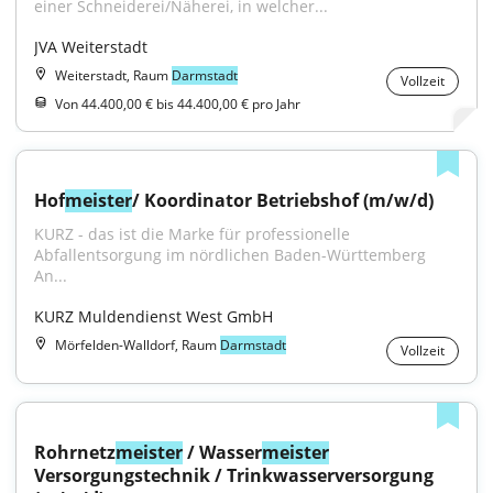
einer Schneiderei/Näherei, in welcher...
JVA Weiterstadt
Weiterstadt, Raum
Darmstadt
Vollzeit
Von 44.400,00 € bis 44.400,00 € pro Jahr
Hof
meister
/ Koordinator Betriebshof (m/w/d)
KURZ - das ist die Marke für professionelle 
Abfallentsorgung im nördlichen Baden-Württemberg 
An...
KURZ Muldendienst West GmbH
Mörfelden-Walldorf, Raum
Darmstadt
Vollzeit
Rohrnetz
meister
 / Wasser
meister
Versorgungstechnik / Trinkwasserversorgung 