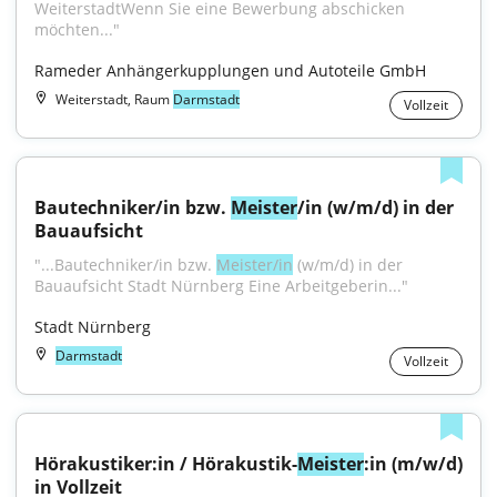
WeiterstadtWenn Sie eine Bewerbung abschicken 
möchten..."
Rameder Anhängerkupplungen und Autoteile GmbH
Weiterstadt, Raum
Darmstadt
Vollzeit
Bautechniker/in bzw. 
Meister
/in (w/m/d) in der 
Bauaufsicht
"...Bautechniker/in bzw. 
Meister/in
 (w/m/d) in der 
Bauaufsicht Stadt Nürnberg Eine Arbeitgeberin..."
Stadt Nürnberg
Darmstadt
Vollzeit
Hörakustiker:in / Hörakustik-
Meister
:in (m/w/d) 
in Vollzeit