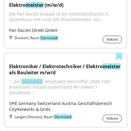
Elektro
meister
 (m/w/d)
Die Pan Dacom Gruppe ist ein mittelständisches IT-
Systemhaus mit rund 300 Mitarbeitenden. Als...
Pan Dacom Direkt GmbH
Dreieich, Raum
Darmstadt
Vollzeit
Elektroniker / Elektrotechniker / Elektro
meister
als Bauleiter m/w/d
"...bei 
Darmstadt
, Wiesbaden Kennziffer: 2026-1247 
Arbeitszeit: Vollzeit (unbefristet) Wir bieten: • 
Attraktives..."
SPIE Germany Switzerland Austria, Geschäftsbereich 
CityNetworks & Grids
Langen (Hessen), Raum
Darmstadt
Vollzeit