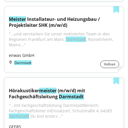
Meister
 Installateur- und Heizungsbau / 
Projektleiter SHK (m/w/d)
"...und verstärken Sie unser motiviertes Team in den 
Regionen Frankfurt am Main, 
Darmstadt
, Rüsselsheim, 
Mainz..."
enwas GmbH
Darmstadt
Vollzeit
Hörakustiker
meister
 (m/w/d) mit 
Fachgeschäftsleitung 
Darmstadt
"...mit Fachgeschäftsleitung DarmstadtBereich: 
Fachgeschäftsleiter:inEinsatzort: Schulstraße 4, 64283 
Darmstadt
 Du bist erste:r..."
GEERS