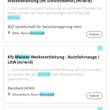
Instandhaltung (im Schichtdienst) (m/w/d)
"...Für unsere Gruppe Sicherung an unserem Standort in 
Biblis suchen wir zum nächstmöglichen Zeitpunkt: 
Meister
..."
BGZ Gesellschaft für Zwischenlagerung mbH
Biblis, Raum
Darmstadt
Vollzeit
Kfz-
Meister
 Werkstattleitung - Nutzfahrzeuge / 
LKW (m/w/d)
"...und damit einen essenziellen Beitrag zur Infrastruktur 
zu leisten. Als Kfz-
Meister
 oder Mechatroniker 
übernimmst..."
Bausback GmbH
Dietzenbach, Raum
Darmstadt
Vollzeit