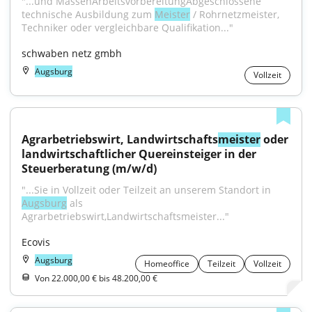
"...und MassenArbeitsvorbereitungAbgeschlossene 
technische Ausbildung zum 
Meister
 / Rohrnetzmeister, 
Techniker oder vergleichbare Qualifikation..."
schwaben netz gmbh
Augsburg
Vollzeit
Agrarbetriebswirt, Landwirtschafts
meister
 oder 
landwirtschaftlicher Quereinsteiger in der 
Steuerberatung (m/w/d)
"...Sie in Vollzeit oder Teilzeit an unserem Standort in 
Augsburg
 als 
Agrarbetriebswirt,Landwirtschaftsmeister..."
Ecovis
Augsburg
Homeoffice
Teilzeit
Vollzeit
Von 22.000,00 € bis 48.200,00 €