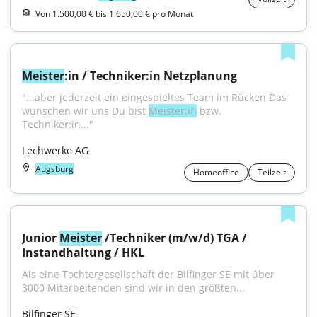
Von 1.500,00 € bis 1.650,00 € pro Monat
Meister
:in / Techniker:in Netzplanung
"...aber jederzeit ein eingespieltes Team im Rücken Das 
wünschen wir uns Du bist 
Meister:in
 bzw. 
Techniker:in..."
Lechwerke AG
Augsburg
Homeoffice
Teilzeit
Junior 
Meister
 /Techniker (m/w/d) TGA / 
Instandhaltung / HKL
Als eine Tochtergesellschaft der Bilfinger SE mit über 
3000 Mitarbeitenden sind wir in den größten...
Bilfinger SE