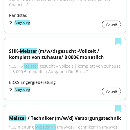
Chance..."
Randstad
Augsburg
Vollzeit
SHK-
Meister
 (m/w/d) gesucht -Vollzeit / 
komplett von zuhause/ 8 000€ monatlich
"...SHK-
Meister
 gesucht – Vollzeit | komplett von zuhause 
| 8 000 € monatlich Aufgaben Die Bos..."
B:O:S Engergieberatung
Augsburg
Vollzeit
Meister
 / Techniker (m/w/d) Versorgungstechnik
"...Einleitung 
Meister*in
 (m/w/d) / Techniker*in (m/w/d) 