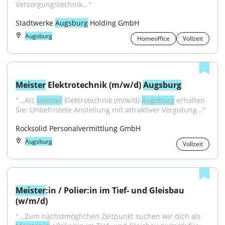
Versorgungstechnik..."
Stadtwerke 
Augsburg
 Holding GmbH
Augsburg
Homeoffice
Vollzeit
Meister
 Elektrotechnik (m/w/d) 
Augsburg
"...Als 
Meister
 Elektrotechnik (m/w/d) 
Augsburg
 erhalten 
Sie: Unbefristete Anstellung mit attraktiver Vergütung..."
Rocksolid Personalvermittlung GmbH
Augsburg
Vollzeit
Meister
:in / Polier:in im Tief- und Gleisbau 
(w/m/d)
"...Zum nächstmöglichen Zeitpunkt suchen wir dich als 