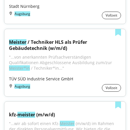
Stadt Nürnberg
Augsburg
Vollzeit
Meister
 / Techniker HLS als Prüfer 
Gebäudetechnik (w/m/d)
"...von anerkannten Prüfsachverständigen 
Qualifikationen Abgeschlossene Ausbildung zum/zur 
Meister*in
 / Techniker*in..."
TÜV SÜD Industrie Service GmbH
Augsburg
Vollzeit
kfz-
meister
 (m/w/d)
"...wir ab sofort einen Kfz-
Meister
 (m/w/d) im Rahmen 
der direkten Personalvermittlung. Wir bieten dir die 