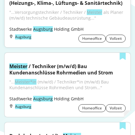
(Heizungs-, Klima-, Lüftungs- & Sanitärtechnik)
"...Versorgungstechniker / Techniker / 
Meister
 als Planer 
(m/w/d) technische Gebäudeausrüstung..."
Stadtwerke 
Augsburg
 Holding GmbH
Augsburg
Homeoffice
Vollzeit
Meister
 / Techniker (m/w/d) Bau 
Kundenanschlüsse Rohrmedien und Strom
"...
Meister*in
 (m/w/d) / Techniker*in (m/w/d) Bau 
Kundenanschlüsse Rohrmedien und Strom..."
Stadtwerke 
Augsburg
 Holding GmbH
Augsburg
Homeoffice
Vollzeit