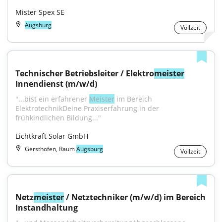
Mister Spex SE
Augsburg
Vollzeit
Technischer Betriebsleiter / Elektro
meister
Innendienst (m/w/d)
"...bist ein erfahrener 
Meister
 im Bereich 
ElektrotechnikDeine Praxiserfahrung in der 
frühkindlichen Bildung..."
Lichtkraft Solar GmbH
Gersthofen, Raum
Augsburg
Vollzeit
Netz
meister
 / Netztechniker (m/w/d) im Bereich 
Instandhaltung