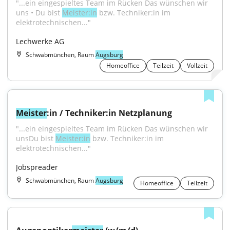
"...ein eingespieltes Team im Rücken Das wünschen wir 
uns • Du bist 
Meister:in
 bzw. Techniker:in im 
elektrotechnischen..."
Lechwerke AG
Schwabmünchen, Raum
Augsburg
Homeoffice
Teilzeit
Vollzeit
Meister
:in / Techniker:in Netzplanung
"...ein eingespieltes Team im Rücken Das wünschen wir 
unsDu bist 
Meister:in
 bzw. Techniker:in im 
elektrotechnischen..."
Jobspreader
Schwabmünchen, Raum
Augsburg
Homeoffice
Teilzeit