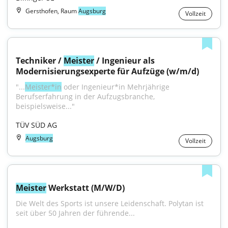
Gersthofen, Raum
Augsburg
Vollzeit
Techniker / 
Meister
 / Ingenieur als 
Modernisierungsexperte für Aufzüge (w/m/d)
"...
Meister*in
 oder Ingenieur*in Mehrjährige 
Berufserfahrung in der Aufzugsbranche, 
beispielsweise..."
TÜV SÜD AG
Augsburg
Vollzeit
Meister
 Werkstatt (M/W/D)
Die Welt des Sports ist unsere Leidenschaft. Polytan ist 
seit über 50 Jahren der führende...