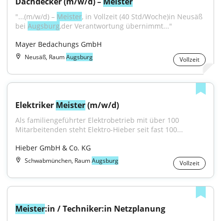
Dachdecker (m/w/d) – 
Meister
"...(m/w/d) – 
Meister
, in Vollzeit (40 Std/Woche)in Neusäß 
bei 
Augsburg
,der Verantwortung übernimmt..."
Mayer Bedachungs GmbH
Neusäß, Raum
Augsburg
Vollzeit
Elektriker 
Meister
 (m/w/d)
Als familiengeführter Elektrobetrieb mit über 100 
Mitarbeitenden steht Elektro-Hieber seit fast 100...
Hieber GmbH & Co. KG
Schwabmünchen, Raum
Augsburg
Vollzeit
Meister
:in / Techniker:in Netzplanung