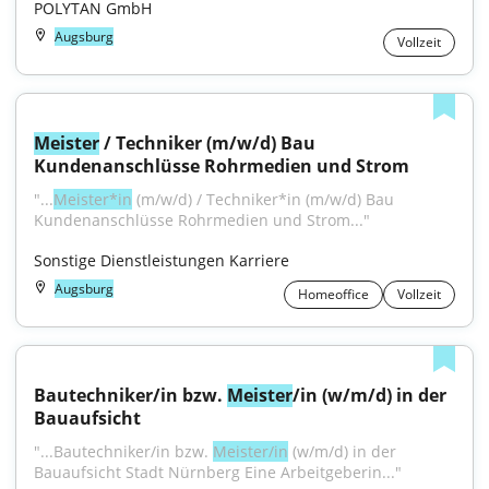
POLYTAN GmbH
Augsburg
Vollzeit
Meister
 / Techniker (m/w/d) Bau 
Kundenanschlüsse Rohrmedien und Strom
"...
Meister*in
 (m/w/d) / Techniker*in (m/w/d) Bau 
Kundenanschlüsse Rohrmedien und Strom..."
Sonstige Dienstleistungen Karriere
Augsburg
Homeoffice
Vollzeit
Bautechniker/in bzw. 
Meister
/in (w/m/d) in der 
Bauaufsicht
"...Bautechniker/in bzw. 
Meister/in
 (w/m/d) in der 
Bauaufsicht Stadt Nürnberg Eine Arbeitgeberin..."