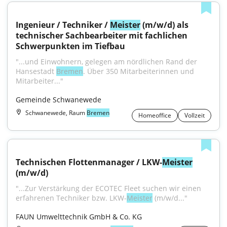
Ingenieur / Techniker / 
Meister
 (m/w/d) als 
technischer Sachbearbeiter mit fachlichen 
Schwerpunkten im Tiefbau
"...und Einwohnern, gelegen am nördlichen Rand der 
Hansestadt 
Bremen
. Über 350 Mitarbeiterinnen und 
Mitarbeiter..."
Gemeinde Schwanewede
Schwanewede, Raum
Bremen
Homeoffice
Vollzeit
Technischen Flottenmanager / LKW-
Meister
(m/w/d)
"...Zur Verstärkung der ECOTEC Fleet suchen wir einen 
erfahrenen Techniker bzw. LKW-
Meister
 (m/w/d..."
FAUN Umwelttechnik GmbH & Co. KG