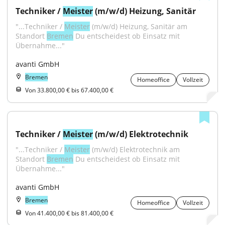
Techniker / 
Meister
 (m/w/d) Heizung, Sanitär
"...Techniker / 
Meister
 (m/w/d) Heizung, Sanitär am 
Standort 
Bremen
 Du entscheidest ob Einsatz mit 
Übernahme..."
avanti GmbH
Bremen
Homeoffice
Vollzeit
Von 33.800,00 € bis 67.400,00 €
Techniker / 
Meister
 (m/w/d) Elektrotechnik
"...Techniker / 
Meister
 (m/w/d) Elektrotechnik am 
Standort 
Bremen
 Du entscheidest ob Einsatz mit 
Übernahme..."
avanti GmbH
Bremen
Homeoffice
Vollzeit
Von 41.400,00 € bis 81.400,00 €