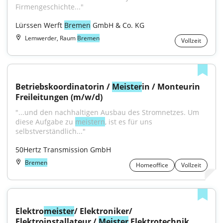
Firmengeschichte..."
Lürssen Werft 
Bremen
 GmbH & Co. KG
Lemwerder, Raum
Bremen
Vollzeit
Betriebskoordinatorin / 
Meister
in / Monteurin 
Freileitungen (m/w/d)
"...und den nachhaltigen Ausbau des Stromnetzes. Um 
diese Aufgabe zu 
meistern
, ist es für uns 
selbstverständlich..."
50Hertz Transmission GmbH
Bremen
Homeoffice
Vollzeit
Elektro
meister
/ Elektroniker/ 
Elektroinstallateur / 
Meister
 Elektrotechnik 