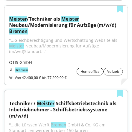
Meister
/Techniker als 
Meister
Neubau/Modernisierung für Aufzüge (m/w/d) 
Bremen
"...Gleichberechtigung und Wertschätzung Website als 
Meister
 Neubau/Modernisierung für Aufzüge 
(m/w/d)Standort..."
OTIS GmbH
Bremen
Homeoffice
Vollzeit
Von 42.400,00 € bis 77.200,00 €
Techniker / 
Meister
 Schiffsbetriebstechnik als 
Inbetriebnehmer - Schiffsbetriebssysteme 
(m/w/d)
"...die Lürssen Werft 
Bremen
 GmbH & Co. KG am 
Standort Lemwerder In über 150 Jahren 