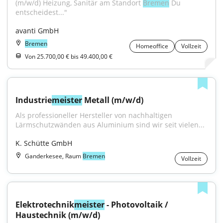
(m/w/d) Heizung, Sanitär am Standort 
Bremen
 Du 
entscheidest..."
avanti GmbH
Bremen
Homeoffice
Vollzeit
Von 25.700,00 € bis 49.400,00 €
Industrie
meister
 Metall (m/w/d)
Als professioneller Hersteller von nachhaltigen 
Lärmschutzwänden aus Aluminium sind wir seit vielen...
K. Schütte GmbH
Ganderkesee, Raum
Bremen
Vollzeit
Elektrotechnik
meister
 - Photovoltaik / 
Haustechnik (m/w/d)