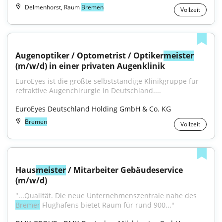
Delmenhorst, Raum
Bremen
Vollzeit
Augenoptiker / Optometrist / Optiker
meister
(m/w/d) in einer privaten Augenklinik
EuroEyes ist die größte selbstständige Klinikgruppe für 
refraktive Augenchirurgie in Deutschland....
EuroEyes Deutschland Holding GmbH & Co. KG
Bremen
Vollzeit
Haus
meister
 / Mitarbeiter Gebäudeservice 
(m/w/d)
"...Qualität. Die neue Unternehmenszentrale nahe des 
Bremer
 Flughafens bietet Raum für rund 900..."