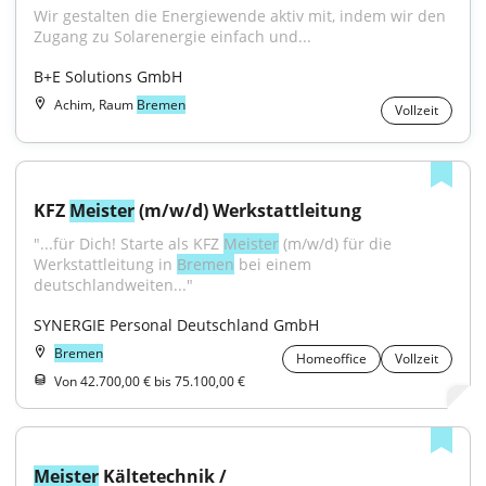
Wir gestalten die Energiewende aktiv mit, indem wir den 
Zugang zu Solarenergie einfach und...
B+E Solutions GmbH
Achim, Raum
Bremen
Vollzeit
KFZ 
Meister
 (m/w/d) Werkstattleitung
"...für Dich! Starte als KFZ 
Meister
 (m/w/d) für die 
Werkstattleitung in 
Bremen
 bei einem 
deutschlandweiten..."
SYNERGIE Personal Deutschland GmbH
Bremen
Homeoffice
Vollzeit
Von 42.700,00 € bis 75.100,00 €
Meister
 Kältetechnik / 