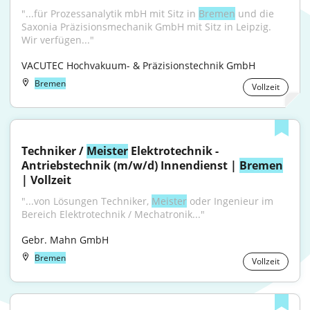
"...für Prozessanalytik mbH mit Sitz in 
Bremen
 und die 
Saxonia Präzisionsmechanik GmbH mit Sitz in Leipzig. 
Wir verfügen..."
VACUTEC Hochvakuum- & Präzisionstechnik GmbH
Bremen
Vollzeit
Techniker / 
Meister
 Elektrotechnik - 
Antriebstechnik (m/w/d) Innendienst | 
Bremen
| Vollzeit
"...von Lösungen Techniker, 
Meister
 oder Ingenieur im 
Bereich Elektrotechnik / Mechatronik..."
Gebr. Mahn GmbH
Bremen
Vollzeit