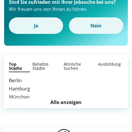
Sind Sie zufrieden mit Ihrer Jobsuche bei uns?
Wir freuen uns von Ihnen zu hören.
Ja
Nein
Top
Beliebte
Ähnliche
Ausbildung
Städte
Städte
Suchen
Berlin
Hamburg
München
Alle anzeigen
Köln
Frankfurt am Main
Stuttgart
Düsseldorf