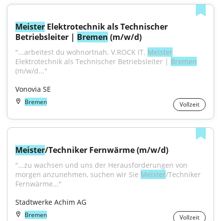
Meister
 Elektrotechnik als Technischer 
Betriebsleiter | 
Bremen
 (m/w/d)
"...arbeitest du wohnortnah. V.ROCK IT. 
Meister
Elektrotechnik als Technischer Betriebsleiter | 
Bremen
(m/w/d..."
Vonovia SE
Bremen
Vollzeit
Meister
/Techniker Fernwärme (m/w/d)
"...zu wachsen und uns der Herausforderungen von 
morgen anzunehmen, suchen wir Sie 
Meister
/Techniker 
Fernwärme..."
Stadtwerke Achim AG
Bremen
Vollzeit