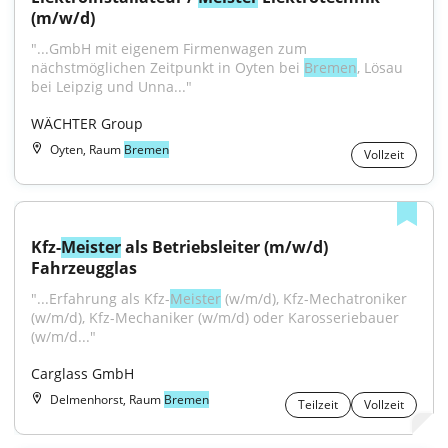
(m/w/d)
"...GmbH mit eigenem Firmenwagen zum 
nächstmöglichen Zeitpunkt in Oyten bei 
Bremen
, Lösau 
bei Leipzig und Unna..."
WÄCHTER Group
Oyten, Raum
Bremen
Vollzeit
Kfz-
Meister
 als Betriebsleiter (m/w/d) 
Fahrzeugglas
"...Erfahrung als Kfz-
Meister
 (w/m/d), Kfz-Mechatroniker 
(w/m/d), Kfz-Mechaniker (w/m/d) oder Karosseriebauer 
(w/m/d..."
Carglass GmbH
Delmenhorst, Raum
Bremen
Teilzeit
Vollzeit