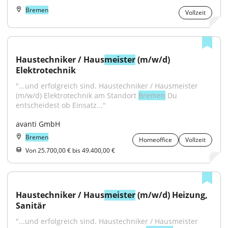
Bremen
Vollzeit
Haustechniker / Haus
meister
 (m/w/d) 
Elektrotechnik
"...und erfolgreich sind. Haustechniker / Hausmeister 
(m/w/d) Elektrotechnik am Standort 
Bremen
 Du 
entscheidest ob Einsatz..."
avanti GmbH
Bremen
Homeoffice
Vollzeit
Von 25.700,00 € bis 49.400,00 €
Haustechniker / Haus
meister
 (m/w/d) Heizung, 
Sanitär
"...und erfolgreich sind. Haustechniker / Hausmeister 