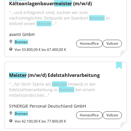
Kälteanlagenbauer
meister
 (m/w/d)
"...und erfolgreich sind, suchen wir zum 
nächstmöglichen Zeitpunkt am Standort 
Bremen
 in 
Vollzeit einen 
Meister
..."
avanti GmbH
Bremen
Homeoffice
Vollzeit
Von 33.800,00 € bis 67.400,00 €
Meister
 (m/w/d) Edelstahlverarbeitung
"...für Dich! Starte als 
Meister
 (m/w/d) in der 
Edelstahlverarbeitung in 
Bremen
 bei einem 
mittelständischen..."
SYNERGIE Personal Deutschland GmbH
Bremen
Homeoffice
Vollzeit
Von 42.100,00 € bis 77.800,00 €