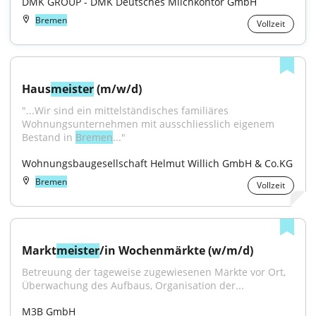
DMK GROUP - DMK Deutsches Milchkontor GmbH
Bremen
Vollzeit
Haus
meister
 (m/w/d)
"...Wir sind ein mittelständisches familiäres 
Wohnungsunternehmen mit ausschliesslich eigenem 
Bestand in 
Bremen
..."
Wohnungsbaugesellschaft Helmut Willich GmbH & Co.KG
Bremen
Vollzeit
Markt
meister
/in Wochenmärkte (w/m/d)
Betreuung der tageweise zugewiesenen Märkte vor Ort, 
Überwachung des Aufbaus, Organisation der...
M3B GmbH