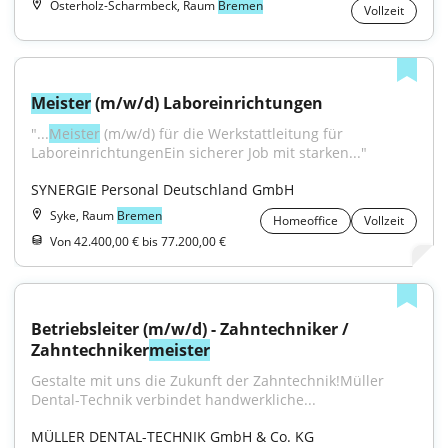
Osterholz-Scharmbeck, Raum
Bremen
Vollzeit
Meister
 (m/w/d) Laboreinrichtungen
"...
Meister
 (m/w/d) für die Werkstattleitung für 
LaboreinrichtungenEin sicherer Job mit starken..."
SYNERGIE Personal Deutschland GmbH
Syke, Raum
Bremen
Homeoffice
Vollzeit
Von 42.400,00 € bis 77.200,00 €
Betriebsleiter (m/w/d) - Zahntechniker / 
Zahntechniker
meister
Gestalte mit uns die Zukunft der Zahntechnik!Müller 
Dental-Technik verbindet handwerkliche...
MÜLLER DENTAL-TECHNIK GmbH & Co. KG