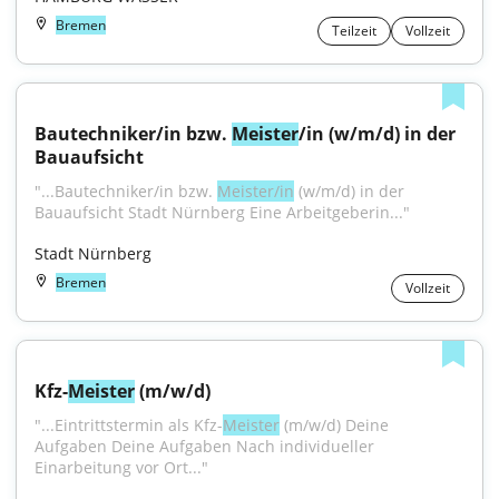
Bremen
Teilzeit
Vollzeit
Bautechniker/in bzw. 
Meister
/in (w/m/d) in der 
Bauaufsicht
"...Bautechniker/in bzw. 
Meister/in
 (w/m/d) in der 
Bauaufsicht Stadt Nürnberg Eine Arbeitgeberin..."
Stadt Nürnberg
Bremen
Vollzeit
Kfz-
Meister
 (m/w/d)
"...Eintrittstermin als Kfz-
Meister
 (m/w/d) Deine 
Aufgaben Deine Aufgaben Nach individueller 
Einarbeitung vor Ort..."