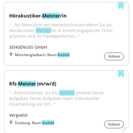
Hörakustiker-
Meister
/in
"...für Menschen mit Hörbedürfnissen.Wenn Sie als 
Hörakustiker-
Meister
/in in einem engagierten Team 
arbeiten und Ihr handwerkliches..."
SEHGENUSS GmbH
Mönchengladbach, Raum
Krefeld
Vollzeit
Kfz-
Meister
 (m/w/d)
"...Eintrittstermin als Kfz-
Meister
 (m/w/d) Deine 
Aufgaben Deine Aufgaben Nach individueller 
Einarbeitung vor Ort..."
Vergoelst
Duisburg, Raum
Krefeld
Vollzeit