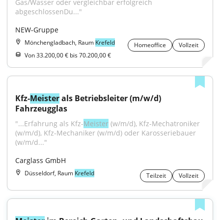
Gas/Wasser oder vergleichbar erfolgreich 
abgeschlossenDu..."
NEW-Gruppe
Mönchengladbach, Raum
Krefeld
Homeoffice
Vollzeit
Von 33.200,00 € bis 70.200,00 €
Kfz-
Meister
 als Betriebsleiter (m/w/d) 
Fahrzeugglas
"...Erfahrung als Kfz-
Meister
 (w/m/d), Kfz-Mechatroniker 
(w/m/d), Kfz-Mechaniker (w/m/d) oder Karosseriebauer 
(w/m/d..."
Carglass GmbH
Düsseldorf, Raum
Krefeld
Teilzeit
Vollzeit