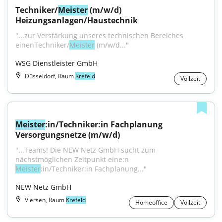
Techniker/
Meister
 (m/w/d) 
Heizungsanlagen/Haustechnik
"...zur Verstärkung unseres technischen Bereiches 
einenTechniker/
Meister
 (m/w/d..."
WSG Dienstleister GmbH
Düsseldorf, Raum
Krefeld
Vollzeit
Meister
:in/Techniker:in Fachplanung 
Versorgungsnetze (m/w/d)
"...Teams! Die NEW Netz GmbH sucht zum 
nächstmöglichen Zeitpunkt eine:n 
Meister
:in/Techniker:in Fachplanung..."
NEW Netz GmbH
Viersen, Raum
Krefeld
Homeoffice
Vollzeit