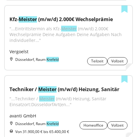
Kfz-
Meister
 (m/w/d) 2.000€ Wechselprämie
"...Eintrittstermin als Kfz-
Meister
 (m/w/d) 2.000€ 
Wechselprämie Deine Aufgaben Deine Aufgaben Nach 
individueller..."
Vergoelst
Düsseldorf, Raum
Krefeld
Teilzeit
Vollzeit
Techniker / 
Meister
 (m/w/d) Heizung, Sanitär
"...Techniker / 
Meister
 (m/w/d) Heizung, Sanitär 
Einsatzort:DüsseldorfArt(en..."
avanti GmbH
Düsseldorf, Raum
Krefeld
Homeoffice
Vollzeit
Von 31.900,00 € bis 65.400,00 €