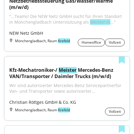
Netzbetriebssteuerung Gas/Wasser/Wärme 
(m/w/d)
"...Teams! Die NEW Netz GmbH sucht für ihren Standort 
in Mönchengladbach Unterstützung als 
Meister:in
..."
NEW Netz GmbH
Mönchengladbach, Raum
Krefeld
Homeoffice
Vollzeit
Kfz-Mechatroniker-/ 
Meister
 Mercedes-Benz 
VAN/Transporter / Daimler Trucks (m/w/d)
Wir sind autorisierter Mercedes-Benz Servicepartnerfür 
Van- und Transporter sowie autorisierter...
Christian Röttges GmbH & Co. KG
Mönchengladbach, Raum
Krefeld
Vollzeit