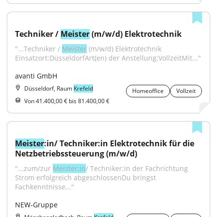
Techniker / 
Meister
 (m/w/d) Elektrotechnik
"...Techniker / 
Meister
 (m/w/d) Elektrotechnik 
Einsatzort:DüsseldorfArt(en) der Anstellung:VollzeitMit..."
avanti GmbH
Düsseldorf, Raum
Krefeld
Homeoffice
Vollzeit
Von 41.400,00 € bis 81.400,00 €
Meister
:in/ Techniker:in Elektrotechnik für die 
Netzbetriebssteuerung (m/w/d)
"...zum/zur 
Meister:in
/ Techniker:in der Fachrichtung 
Strom erfolgreich abgeschlossenDu bringst 
Fachkenntnisse..."
NEW-Gruppe