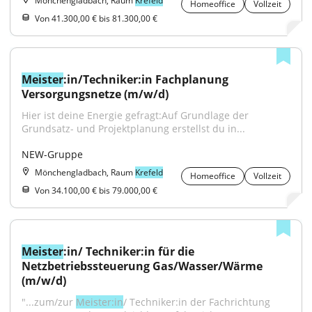
Mönchengladbach, Raum
Krefeld
Homeoffice
Vollzeit
Von 41.300,00 € bis 81.300,00 €
Meister
:in/Techniker:in Fachplanung 
Versorgungsnetze (m/w/d)
Hier ist deine Energie gefragt:Auf Grundlage der 
Grundsatz- und Projektplanung erstellst du in...
NEW-Gruppe
Mönchengladbach, Raum
Krefeld
Homeoffice
Vollzeit
Von 34.100,00 € bis 79.000,00 €
Meister
:in/ Techniker:in für die 
Netzbetriebssteuerung Gas/Wasser/Wärme 
(m/w/d)
"...zum/zur 
Meister:in
/ Techniker:in der Fachrichtung 