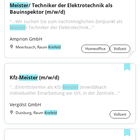
Meister
/ Techniker der Elektrotechnik als 
Bauinspektor (m/w/d)
"...Wir suchen Sie zum nächstmöglichen Zeitpunkt als 
Meister
/ Techniker der Elektrotechnik..."
Amprion GmbH
Meerbusch, Raum
Krefeld
Homeoffice
Vollzeit
Kfz-
Meister
 (m/w/d)
"...Eintrittstermin als Kfz-
Meister
 (m/w/d)Nach 
individueller Einarbeitung vor Ort, in der Zentrale..."
Vergölst GmbH
Duisburg, Raum
Krefeld
Vollzeit