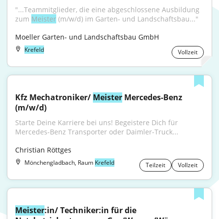
"...Teammitglieder, die eine abgeschlossene Ausbildung 
zum 
Meister
 (m/w/d) im Garten- und Landschaftsbau..."
Moeller Garten- und Landschaftsbau GmbH
Krefeld
Vollzeit
Kfz Mechatroniker/ 
Meister
 Mercedes-Benz 
(m/w/d)
Starte Deine Karriere bei uns! Begeistere Dich für 
Mercedes-Benz Transporter oder Daimler-Truck...
Christian Röttges
Mönchengladbach, Raum
Krefeld
Teilzeit
Vollzeit
Meister
:in/ Techniker:in für die 