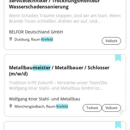
Servicetechniker / Trocknungsmonteur 
Wasserschadensanierung
Wenn Schäden Träume stoppen, sind wir am Start. Wenn 
Brände Türen schließen, drehen wir auf. Und...
BELFOR Deutschland GmbH
Duisburg, Raum
Krefeld
Vollzeit
Metallbau
meister
 / Metallbauer / Schlosser 
(m/w/d)
Tradition trifft Zukunft – Verstärke unser Team!Die 
Wolfgang Knor Stahl- und Metallbau GmbH ist...
Wolfgang Knor Stahl- und Metallbau
Mönchengladbach, Raum
Krefeld
Teilzeit
Vollzeit