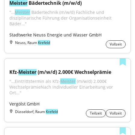
Meister
 Bädertechnik (m/w/d)
"...
Meister
 Bädertechnik (m/w/d) Fachliche und 
disziplinarische Führung der Organisationseinheit 
Bäder..."
Stadtwerke Neuss Energie und Wasser GmbH
Neuss, Raum
Krefeld
Vollzeit
Kfz-
Meister
 (m/w/d) 2.000€ Wechselprämie
"...Eintrittstermin als Kfz-
Meister
 (m/w/d) 2.000€ 
WechselprämieNach individueller Einarbeitung vor 
Ort..."
Vergölst GmbH
Düsseldorf, Raum
Krefeld
Teilzeit
Vollzeit