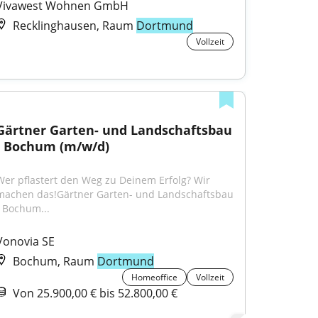
Vivawest Wohnen GmbH
Recklinghausen, Raum
Dortmund
Vollzeit
Gärtner Garten- und Landschaftsbau 
- Bochum (m/w/d)
Wer pflastert den Weg zu Deinem Erfolg? Wir 
machen das!Gärtner Garten- und Landschaftsbau 
- Bochum...
Vonovia SE
Bochum, Raum
Dortmund
Homeoffice
Vollzeit
Von 25.900,00 € bis 52.800,00 €