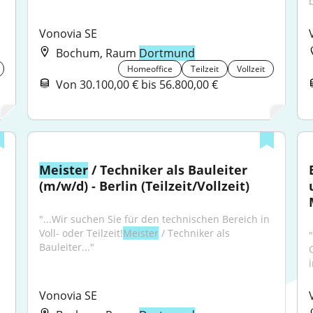
Vonovia SE
Bochum, Raum
Dortmund
Homeoffice
Teilzeit
Vollzeit
Von 30.100,00 € bis 56.800,00 €
Meister
 / Techniker als Bauleiter 
(m/w/d) - Berlin (Teilzeit/Vollzeit)
"...Wir suchen Sie für den technischen Bereich in 
Voll- oder Teilzeit!
Meister
 / Techniker als 
"
Bauleiter..."
Vonovia SE