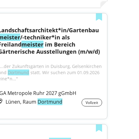
Landschaftsarchitekt*in/Gartenbau
meister
/-techniker*in als 
Freiland
meister
 im Bereich 
Gärtnerische Ausstellungen (m/w/d)
"...der Zukunftsgärten in Duisburg, Gelsenkirchen 
und 
Dortmund
 statt. Wir suchen zum 01.09.2026 
eine*n..."
IGA Metropole Ruhr 2027 gGmbH
Lünen, Raum
Dortmund
Vollzeit