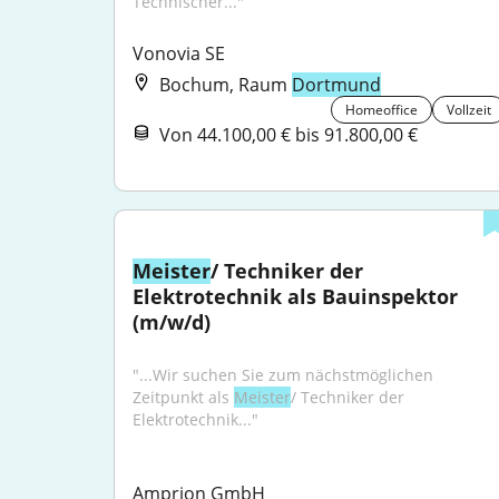
Technischer..."
Vonovia SE
Bochum, Raum
Dortmund
Homeoffice
Vollzeit
Von 44.100,00 € bis 91.800,00 €
Meister
/ Techniker der 
Elektrotechnik als Bauinspektor 
(m/w/d)
"...Wir suchen Sie zum nächstmöglichen 
Zeitpunkt als 
Meister
/ Techniker der 
Elektrotechnik..."
Amprion GmbH