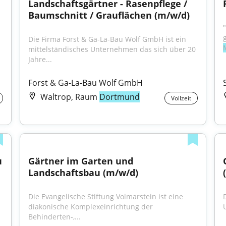
Landschaftsgärtner - Rasenpflege / 
Baumschnitt / Grauflächen (m/w/d)
Die Firma Forst & Ga-La-Bau Wolf GmbH ist ein 
mittelständisches Unternehmen das sich über 20 
Jahre...
Forst & Ga-La-Bau Wolf GmbH
Waltrop, Raum
Dortmund
Vollzeit
 
Gärtner im Garten und 
Landschaftsbau (m/w/d)
Die Evangelische Stiftung Volmarstein ist eine 
diakonische Komplexeinrichtung der 
Behinderten-,...