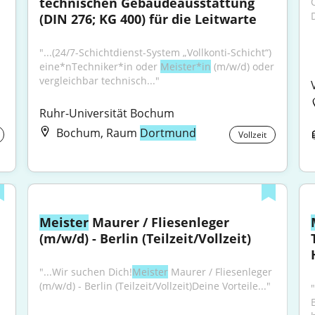
technischen Gebäudeausstattung 
O
(DIN 276; KG 400) für die Leitwarte
"...(24/7-Schichtdienst-System „Vollkonti-Schicht“) 
eine*nTechniker*in oder 
Meister*in
 (m/w/d) oder 
vergleichbar technisch..."
Ruhr-Universität Bochum
Bochum, Raum
Dortmund
Vollzeit
Meister
 Maurer / Fliesenleger 
(m/w/d) - Berlin (Teilzeit/Vollzeit)
"...Wir suchen Dich!
Meister
 Maurer / Fliesenleger 
(m/w/d) - Berlin (Teilzeit/Vollzeit)Deine Vorteile..."
"