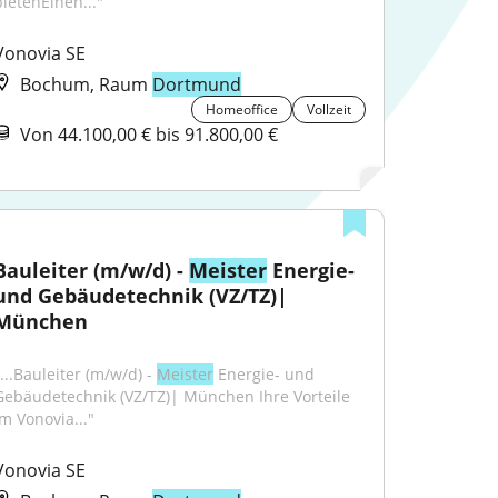
bietenEinen..."
Vonovia SE
Bochum, Raum
Dortmund
Homeoffice
Vollzeit
Von 44.100,00 € bis 91.800,00 €
Bauleiter (m/w/d) - 
Meister
 Energie- 
und Gebäudetechnik (VZ/TZ)| 
München
...Bauleiter (m/w/d) - 
Meister
 Energie- und 
Gebäudetechnik (VZ/TZ)| München Ihre Vorteile 
im Vonovia..."
Vonovia SE