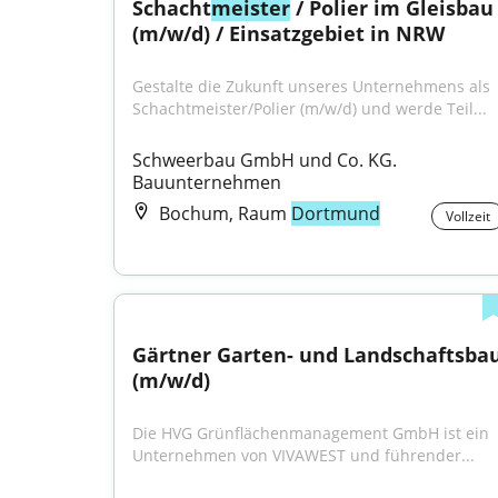
Schacht
meister
 / Polier im Gleisbau 
(m/w/d) / Einsatzgebiet in NRW
Gestalte die Zukunft unseres Unternehmens als 
Schachtmeister/Polier (m/​w/​d) und werde Teil...
Schweerbau GmbH und Co. KG. 
Bauunternehmen
Bochum, Raum
Dortmund
Vollzeit
Gärtner Garten- und Landschaftsbau
(m/w/d)
Die HVG Grünflächenmanagement GmbH ist ein 
Unternehmen von VIVAWEST und führender...