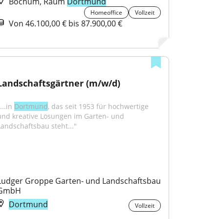
Bochum, Raum
Dortmund
Homeoffice
Vollzeit
Von 46.100,00 € bis 87.900,00 €
Landschaftsgärtner (m/w/d)
...in 
Dortmund
, das seit 1953 für hochwertige 
und kreative Lösungen im Garten- und 
Landschaftsbau steht..."
Ludger Groppe Garten- und Landschaftsbau 
GmbH
Dortmund
Vollzeit