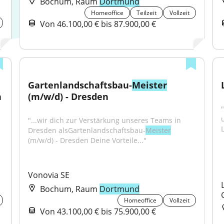
Bochum, Raum
Dortmund
Homeoffice
Teilzeit
Vollzeit
Von 46.100,00 € bis 87.900,00 €
Gartenlandschaftsbau-
Meister
 
(m/w/d) - Dresden
"
"...wir dich zur Verstärkung unseres Teams in 
Dresden alsGartenlandschaftsbau-
Meister
(m/w/d) - Dresden Deine Vorteile..."
Vonovia SE
Bochum, Raum
Dortmund
Homeoffice
Vollzeit
Von 43.100,00 € bis 75.900,00 €