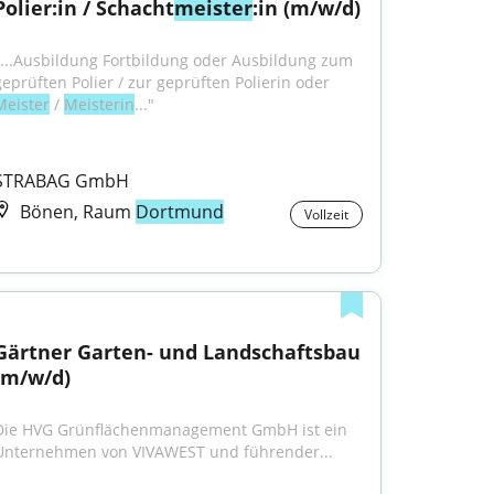
Polier:in / Schacht
meister
:in (m/w/d)
"...Ausbildung Fortbildung oder Ausbildung zum 
geprüften Polier / zur geprüften Polierin oder 
Meister
 / 
Meisterin
..."
STRABAG GmbH
Bönen, Raum
Dortmund
Vollzeit
Gärtner Garten- und Landschaftsbau 
(m/w/d)
Die HVG Grünflächenmanagement GmbH ist ein 
Unternehmen von VIVAWEST und führender...