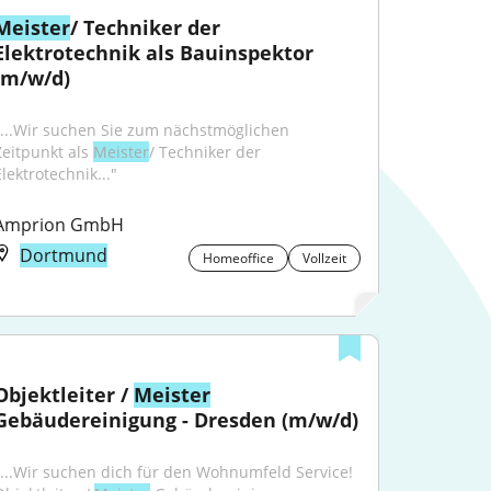
Meister
/ Techniker der 
Elektrotechnik als Bauinspektor 
(m/w/d)
"...Wir suchen Sie zum nächstmöglichen 
Zeitpunkt als 
Meister
/ Techniker der 
lektrotechnik..."
Amprion GmbH
Dortmund
Homeoffice
Vollzeit
Objektleiter / 
Meister
Gebäudereinigung - Dresden (m/w/d)
"...Wir suchen dich für den Wohnumfeld Service!​ 