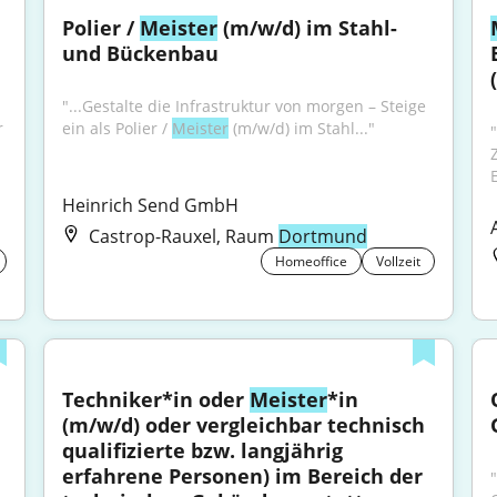
Polier / 
Meister
 (m/w/d) im Stahl- 
und Bückenbau
"...Gestalte die Infrastruktur von morgen – Steige 
 
ein als Polier / 
Meister
 (m/w/d) im Stahl..."
E
Heinrich Send GmbH
Castrop-Rauxel, Raum
Dortmund
Homeoffice
Vollzeit
Techniker*in oder 
Meister
*in 
(m/w/d) oder vergleichbar technisch 
qualifizierte bzw. langjährig 
erfahrene Personen) im Bereich der 