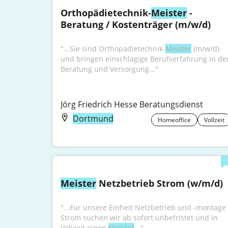
Orthopädietechnik-
Meister
 - 
Beratung / Kostenträger (m/w/d)
"...Sie sind Orthopädietechnik-
Meister
 (m/w/d) 
und bringen einschlägige Berufserfahrung in der
Beratung und Versorgung..."
Jörg Friedrich Hesse Beratungsdienst
Dortmund
Homeoffice
Vollzeit
Meister
 Netzbetrieb Strom (w/m/d)
"...Für unsere Einheit Netzbetrieb und -montage 
Strom suchen wir ab sofort unbefristet und in 
Vollzeit einen 
Meister
..."