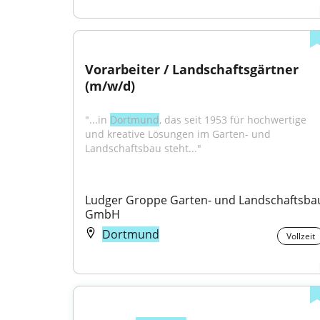
Vorarbeiter / Landschaftsgärtner 
(m/w/d)
"...in 
Dortmund
, das seit 1953 für hochwertige 
und kreative Lösungen im Garten- und 
Landschaftsbau steht..."
Ludger Groppe Garten- und Landschaftsbau
GmbH
Dortmund
Vollzeit