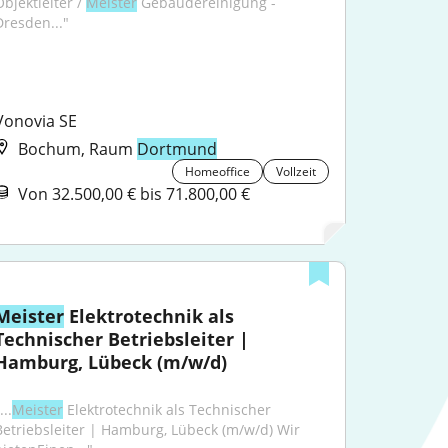
bjektleiter / 
Meister
 Gebäudereinigung - 
Dresden..."
Vonovia SE
Bochum, Raum
Dortmund
Homeoffice
Vollzeit
Von 32.500,00 € bis 71.800,00 €
Meister
 Elektrotechnik als 
Technischer Betriebsleiter | 
Hamburg, Lübeck (m/w/d)
...
Meister
 Elektrotechnik als Technischer 
Betriebsleiter | Hamburg, Lübeck (m/w/d) Wir 