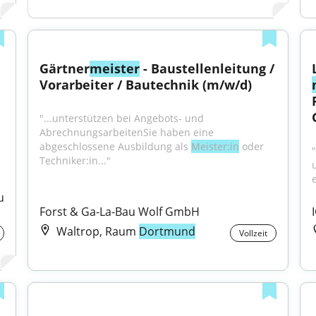
Gärtner
meister
 - Baustellenleitung / 
Vorarbeiter / Bautechnik (m/w/d)
"...unterstützen bei Angebots- und 
AbrechnungsarbeitenSie haben eine 
abgeschlossene Ausbildung als 
Meister:in
 oder 
Techniker:in..."
 
Forst & Ga-La-Bau Wolf GmbH
Waltrop, Raum
Dortmund
Vollzeit