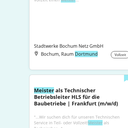
Stadtwerke Bochum Netz GmbH
Bochum, Raum
Dortmund
Vollzeit
Meister
 als Technischer 
Betriebsleiter HLS für die 
Baubetriebe | Frankfurt (m/w/d)
"...Wir suchen dich für unseren Technischen 
Service in Teil- oder Vollzeit!
Meister
 als 