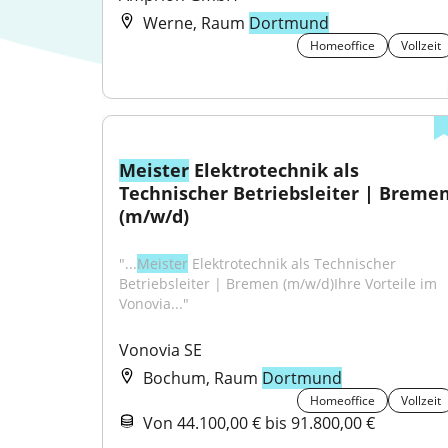
Werne, Raum
Dortmund
Homeoffice
Vollzeit
Meister
 Elektrotechnik als 
Technischer Betriebsleiter | Bremen
(m/w/d)
"...
Meister
 Elektrotechnik als Technischer 
Betriebsleiter | Bremen (m/w/d)Ihre Vorteile im 
Vonovia..."
Vonovia SE
Bochum, Raum
Dortmund
Homeoffice
Vollzeit
Von 44.100,00 € bis 91.800,00 €